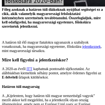
Főleg azoknak a határon túli diákoknak nyújthat segítséget ez a
cikk, akik valamelyik magyarországi felsőoktatási
intézményben szeretnének továbbtanulni. Összefoglaljuk, mire
kell odafigyelni, ha magyarországi egyetemre, főiskolára
szeretnénk jelentkezni.
A határon túl élő magyar fiatalokra ugyanazok a szabályok
vonatkoznak, ha magyarországi egyetemre, főiskolára
jelentkeznek
,
mint magyarországi társaikra.
Mire kell figyelni a jelentkezéskor?
A 2020-as évről
ITT
kaphatnak pontosabb tájékoztatást. Az
alábbiakban kiemelünk néhány pontot, amelyre érdemes figyelni az
E-felvételi
űrlapok kitöltésekor.
Határon túli magyarság
A „Kijelentem, hogy határon túli magyar nemzetiségű vagyok”
mezőt akkor kell megjelölni, ha a jelentkezők olyan ország
állampolgárai, amely nem az Európai Unió vagy az Európai