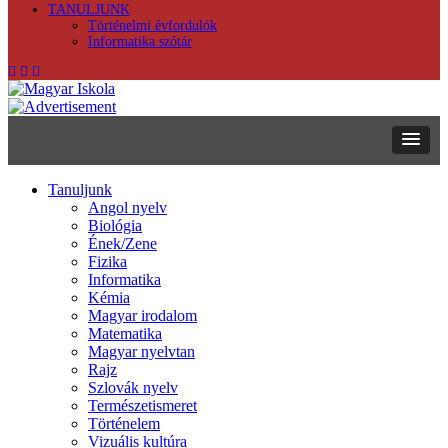
TANULJUNK
Történelmi évfordulók
Informatika szótár
Tanuljunk
Angol nyelv
Biológia
Ének/Zene
Fizika
Informatika
Kémia
Magyar irodalom
Matematika
Magyar nyelvtan
Rajz
Szlovák nyelv
Természetismeret
Történelem
Vizuális kultúra