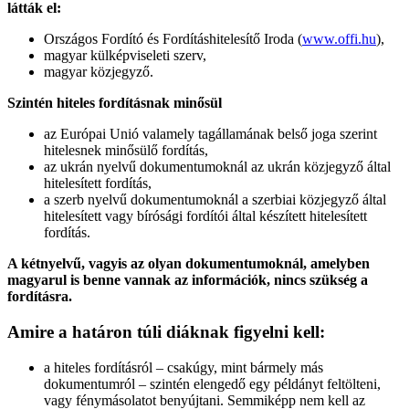
látták el:
Országos Fordító és Fordításhitelesítő Iroda (
www.offi.hu
),
magyar külképviseleti szerv,
magyar közjegyző.
Szintén hiteles fordításnak minősül
az Európai Unió valamely tagállamának belső joga szerint
hitelesnek minősülő fordítás,
az ukrán nyelvű dokumentumoknál az ukrán közjegyző által
hitelesített fordítás,
a szerb nyelvű dokumentumoknál a szerbiai közjegyző által
hitelesített vagy bírósági fordítói által készített hitelesített
fordítás.
A kétnyelvű, vagyis az olyan dokumentumoknál, amelyben
magyarul is benne vannak az információk, nincs szükség a
fordításra.
Amire a határon túli diáknak figyelni kell:
a hiteles fordításról – csakúgy, mint bármely más
dokumentumról – szintén elengedő egy példányt feltölteni,
vagy fénymásolatot benyújtani. Semmiképp nem kell az