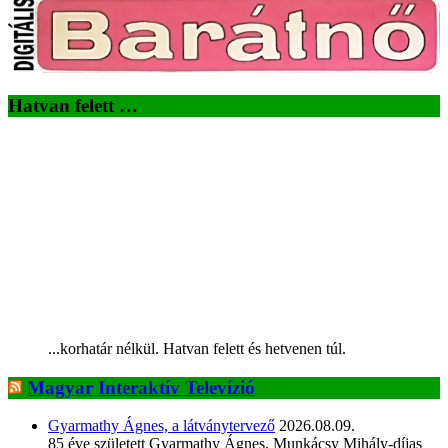
Hatvan felett …
...korhatár nélkül. Hatvan felett és hetvenen túl.
Magyar Interaktív Televízió
Gyarmathy Ágnes, a látványtervező
2026.08.09.
85 éve született Gyarmathy Ágnes, Munkácsy Mihály-díjas