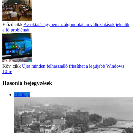
Előző cikk
Az oktatásügyben az átgondolatlan változtatások jelentik
a fő problémát
Köv. cikk
Újra minden felhasználó frissíthet a legújabb Windows
10-re
Hasonló bejegyzések
Földrajz