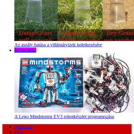
Az aszály hatása a villámárvizek keletkezésére
Informatika
A Lego Mindstorms EV3 robotkészlet programozása
Népszerű
Friss