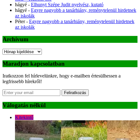
hágyé
-
Elhunyt Szépe Judit nyelvész, kutató
hágyé
-
Egyre nagyobb a tanárhiány, reménytelenül hirdetnek
az iskolák
Péter
-
Egyre nagyobb a tanárhiány, reménytelenül hirdetnek
az iskolák
Archívum
Archívum
Maradjon kapcsolatban
Iratkozzon fel hírlevelünkre, hogy e-mailben értesülhessen a
legfrissebb hírekről!
Feliratkozás
Válogatás nélkül
Kitekintő