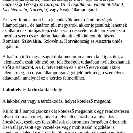
Gazdasági Térség
(az Európai Unió tagállamai, valamint Izland,
Liechtenstein, Norvégia)
vagy Svájc állampolgárai.
Ez azért fontos, mert ha a jelentkezők nem a fenti országok
állampolgárai, de határon túli magyarok, akkor jogosultak lehetnek
az állami ösztöndíjas képzésben való részvételre. Jellemzően ezt a
mezőt a szerb és az ukrán fiataloknak kell kitölteniük, hiszen
Románia,
Szlovákia
, Szlovénia, Horvátország és Ausztria uniós
tagállam.
A határon túli magyarságot dokumentummal nem kell igazolni, a
jelentkezők csak büntetőjogi felelősségük tudatában nyilatkozhatnak
erről a státuszról. Az E-felvételiben ez a mező eleve csak akkor
jelenik meg, ha olyan állampolgárságot jelölnek meg a személyes
adatoknál, amelynél ez a kérdés felmerülhet.
Lakóhely és tartózkodási hely
A lakóhelyet vagy a tartózkodási helyet kötelező megadni.
Külföldi állampolgároknak is kötelező megadniuk egy rendszeresen
olvasott e-mail címet, mivel a felvételi eljárásban a hivatalos
értesítések, esetleges felszólítások elektronikus formában érkeznek.
Ezen túl javasolt egy vezetékes vagy mobilszám rögzítése is,
amelyen a jelentkezők elérhetők, vagy számukra üzenet hagyható