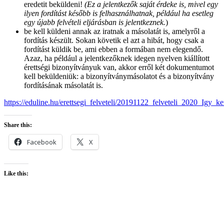
eredetit beküldeni!
(Ez a jelentkezők saját érdeke is, mivel egy
ilyen fordítást később is felhasználhatnak, például ha esetleg
egy újabb felvételi eljárásban is jelentkeznek.
)
be kell küldeni annak az iratnak a másolatát is, amelyről a
fordítás készült. Sokan követik el azt a hibát, hogy csak a
fordítást küldik be, ami ebben a formában nem elegendő.
Azaz, ha például a jelentkezőknek idegen nyelven kiállított
érettségi bizonyítványuk van, akkor erről két dokumentumot
kell beküldeniük: a bizonyítványmásolatot és a bizonyítvány
fordításának másolatát is.
https://eduline.hu/erettsegi_felveteli/20191122_felveteli_2020_Igy_k
Share this:
Facebook
X
Like this: