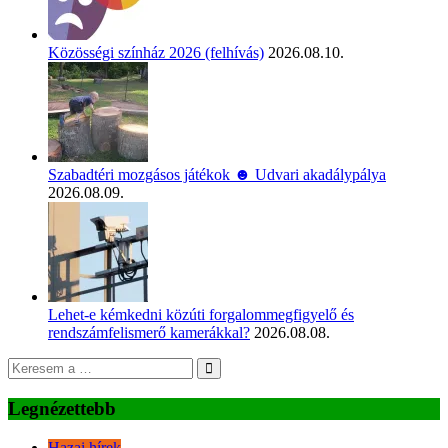
Közösségi színház 2026 (felhívás)
2026.08.10.
Szabadtéri mozgásos játékok ☻ Udvari akadálypálya
2026.08.09.
Lehet-e kémkedni közúti forgalommegfigyelő és
rendszámfelismerő kamerákkal?
2026.08.08.
Legnézettebb
Hazai hírek