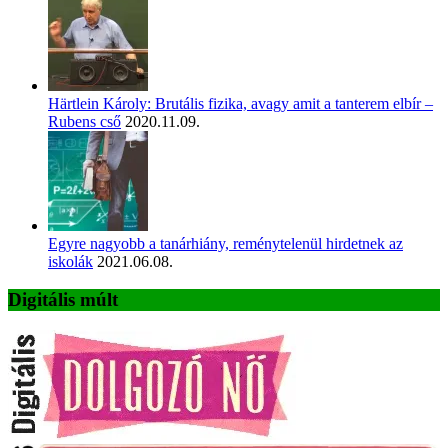
Härtlein Károly: Brutális fizika, avagy amit a tanterem elbír –
Rubens cső
2020.11.09.
Egyre nagyobb a tanárhiány, reménytelenül hirdetnek az
iskolák
2021.06.08.
Digitális múlt