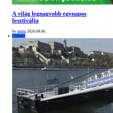
A világ legnagyobb egynapos
fesztiválja
by
maria
2026.08.06.
Földrajz