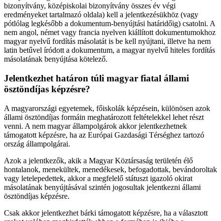
bizonyítvány, középiskolai bizonyítvány összes év végi
eredményeket tartalmazó oldala) kell a jelentkezésükhöz (vagy
pótlólag legkésőbb a dokumentum-benyújtási határidőig) csatolni. A
nem angol, német vagy francia nyelven kiállított dokumentumokhoz
magyar nyelvű fordítás másolatát is be kell nyújtani, illetve ha nem
latin betűvel íródott a dokumentum, a magyar nyelvű hiteles fordítás
másolatának benyújtása kötelező.
Jelentkezhet határon túli magyar fiatal állami
ösztöndíjas képzésre?
A magyarországi egyetemek, főiskolák képzésein, különösen azok
állami ösztöndíjas formáin meghatározott feltételekkel lehet részt
venni. A nem magyar állampolgárok akkor jelentkezhetnek
támogatott képzésre, ha az Európai Gazdasági Térséghez tartozó
ország állampolgárai.
Azok a jelentkezők, akik a Magyar Köztársaság területén élő
hontalanok, menekültek, menedékesek, befogadottak, bevándoroltak
vagy letelepedettek, akkor a megfelelő státuszt igazoló okirat
másolatának benyújtásával szintén jogosultak jelentkezni állami
ösztöndíjas képzésre.
Csak akkor jelentkezhet bárki támogatott képzésre, ha a választott