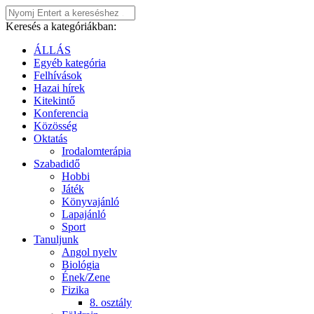
Keresés a kategóriákban:
ÁLLÁS
Egyéb kategória
Felhívások
Hazai hírek
Kitekintő
Konferencia
Közösség
Oktatás
Irodalomterápia
Szabadidő
Hobbi
Játék
Könyvajánló
Lapajánló
Sport
Tanuljunk
Angol nyelv
Biológia
Ének/Zene
Fizika
8. osztály