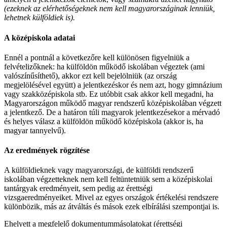
(ezeknek az elérhetőségeknek nem kell magyarországinak lenniük,
lehetnek külföldiek is).
A középiskola adatai
Ennél a pontnál a következőre kell különösen figyelniük a
felvételizőknek: ha külföldön működő iskolában végeztek (ami
valószínűsíthető), akkor ezt kell bejelölniük (az ország
megjelölésével együtt) a jelentkezéskor és nem azt, hogy gimnázium
vagy szakközépiskola stb. Ez utóbbit csak akkor kell megadni, ha
Magyarországon működő magyar rendszerű középiskolában végzett
a jelentkező. De a határon túli magyarok jelentkezésekor a mérvadó
és helyes válasz a külföldön működő középiskola (akkor is, ha
magyar tannyelvű).
Az eredmények rögzítése
A külföldieknek vagy magyarországi, de külföldi rendszerű
iskolában végzetteknek nem kell feltüntetniük sem a középiskolai
tantárgyak eredményeit, sem pedig az érettségi
vizsgaeredményeiket. Mivel az egyes országok értékelési rendszere
különbözik, más az átváltás és mások ezek elbírálási szempontjai is.
Ehelyett a megfelelő dokumentummásolatokat (érettségi