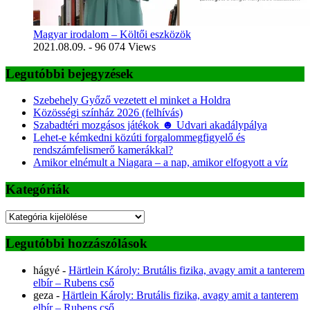
Magyar irodalom – Költői eszközök
2021.08.09.
- 96 074 Views
Legutóbbi bejegyzések
Szebehely Győző vezetett el minket a Holdra
Közösségi színház 2026 (felhívás)
Szabadtéri mozgásos játékok ☻ Udvari akadálypálya
Lehet-e kémkedni közúti forgalommegfigyelő és
rendszámfelismerő kamerákkal?
Amikor elnémult a Niagara – a nap, amikor elfogyott a víz
Kategóriák
Kategóriák
Legutóbbi hozzászólások
hágyé
-
Härtlein Károly: Brutális fizika, avagy amit a tanterem
elbír – Rubens cső
geza
-
Härtlein Károly: Brutális fizika, avagy amit a tanterem
elbír – Rubens cső