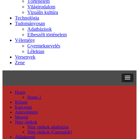
Történelem
Világirodalom
Vizuális kultúra
Technológia
Tudományosan
Adatbázisok
Elbeszélt történelem
Vélemény
Gyermeknevelés
Lélektan
Versenyek
Zene
Home
Home 2
Rólunk
Kapcsolat
Adatvédelem
Mesetár
Népi játékok
Népi játékok adatbázisa
Népi játékok (Csemadok)
Álláskereső