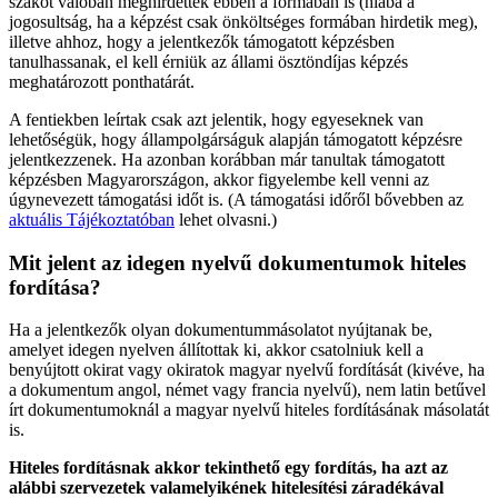
szakot valóban meghirdették ebben a formában is (hiába a
jogosultság, ha a képzést csak önköltséges formában hirdetik meg),
illetve ahhoz, hogy a jelentkezők támogatott képzésben
tanulhassanak, el kell érniük az állami ösztöndíjas képzés
meghatározott ponthatárát.
A fentiekben leírtak csak azt jelentik, hogy egyeseknek van
lehetőségük, hogy állampolgárságuk alapján támogatott képzésre
jelentkezzenek. Ha azonban korábban már tanultak támogatott
képzésben Magyarországon, akkor figyelembe kell venni az
úgynevezett támogatási időt is. (A támogatási időről bővebben az
aktuális Tájékoztatóban
lehet olvasni.)
Mit jelent az idegen nyelvű dokumentumok hiteles
fordítása?
Ha a jelentkezők olyan dokumentummásolatot nyújtanak be,
amelyet idegen nyelven állítottak ki, akkor csatolniuk kell a
benyújtott okirat vagy okiratok magyar nyelvű fordítását (kivéve, ha
a dokumentum angol, német vagy francia nyelvű), nem latin betűvel
írt dokumentumoknál a magyar nyelvű hiteles fordításának másolatát
is.
Hiteles fordításnak akkor tekinthető egy fordítás, ha azt az
alábbi szervezetek valamelyikének hitelesítési záradékával