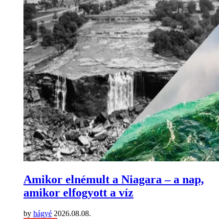
Amikor elnémult a Niagara – a nap,
amikor elfogyott a víz
by
hágyé
2026.08.08.