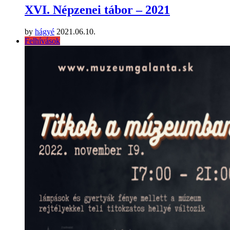
XVI. Népzenei tábor – 2021
by
hágyé
2021.06.10.
Felhívások