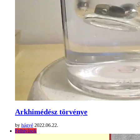
Arkhimédész törvénye
by
hágyé
2022.06.22.
Felhívások