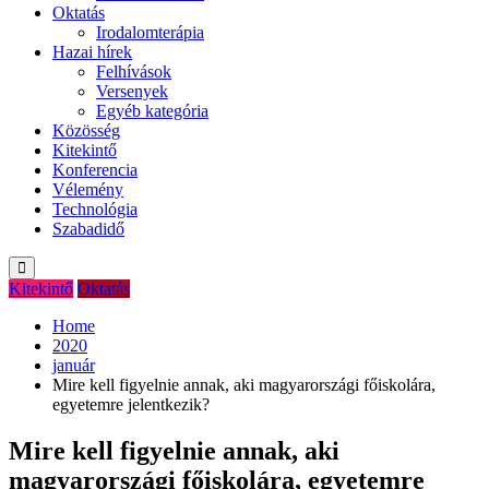
Oktatás
Irodalomterápia
Hazai hírek
Felhívások
Versenyek
Egyéb kategória
Közösség
Kitekintő
Konferencia
Vélemény
Technológia
Szabadidő
Kitekintő
Oktatás
Home
2020
január
Mire kell figyelnie annak, aki magyarországi főiskolára,
egyetemre jelentkezik?
Mire kell figyelnie annak, aki
magyarországi főiskolára, egyetemre