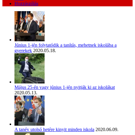
Hozzászólás
Június 1-jén folytatódik a tanítás, mehetnek iskolába a
gyerekek
2020.05.18.
Május 25-én vagy június 1-jén nyitják ki az iskolákat
2020.05.13.
A tanév utolsó hetére kinyit minden iskola
2020.06.09.