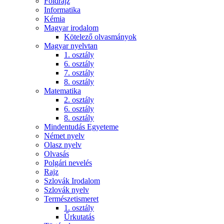
Földrajz
Informatika
Kémia
Magyar irodalom
Kötelező olvasmányok
Magyar nyelvtan
1. osztály
6. osztály
7. osztály
8. osztály
Matematika
2. osztály
6. osztály
8. osztály
Mindentudás Egyeteme
Német nyelv
Olasz nyelv
Olvasás
Polgári nevelés
Rajz
Szlovák Irodalom
Szlovák nyelv
Természetismeret
1. osztály
Űrkutatás