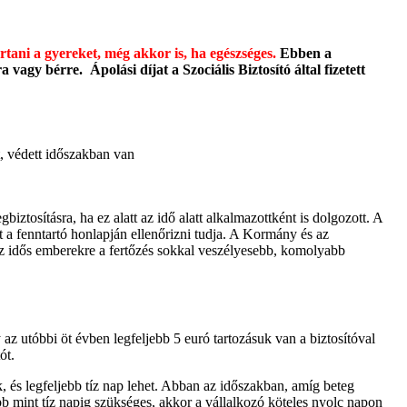
artani a gyereket, még akkor is, ha egészséges.
Ebben a
gy bérre. Ápolási díjat a Szociális Biztosító által fizetett
t, védett időszakban van
biztosításra, ha ez alatt az idő alatt alkalmazottként is dolgozott. A
zt a fenntartó honlapján ellenőrizni tudja. A Kormány és az
az idős emberekre a fertőzés sokkal veszélyesebb, komolyabb
 az utóbbi öt évben legfeljebb 5 euró tartozásuk van a biztosítóval
ót.
k, és legfeljebb tíz nap lehet. Abban az időszakban, amíg beteg
több mint tíz napig szükséges, akkor a vállalkozó köteles nyolc napon