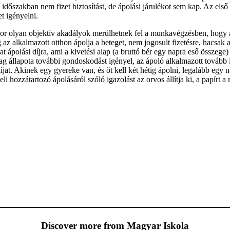
i időszakban nem fizet biztosítást, de ápolási járulékot sem kap. Az első
t igényelni.
 olyan objektív akadályok merülhetnek fel a munkavégzésben, hogy az 
 az alkalmazott otthon ápolja a beteget, nem jogosult fizetésre, hacsak
at ápolási díjra, ami a kivetési alap (a bruttó bér egy napra eső összege
ag állapota további gondoskodást igényel, az ápoló alkalmazott tovább 
íjat. Akinek egy gyereke van, és őt kell két hétig ápolni, legalább eg
i hozzátartozó ápolásáról szóló igazolást az orvos állítja ki, a papírt a 
Discover more from Magyar Iskola