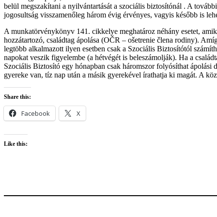
belül megszakítani a nyilvántartását a szociális biztosítónál . A tovább
jogosultság visszamenőleg három évig érvényes, vagyis később is lehe
A munkatörvénykönyv 141. cikkelye meghatároz néhány esetet, amikor
hozzátartozó, családtag ápolása (OČR – ošetrenie člena rodiny). Amíg
legtöbb alkalmazott ilyen esetben csak a Szociális Biztosítótól számíth
napokat veszik figyelembe (a hétvégét is beleszámolják). Ha a családt
Szociális Biztosító egy hónapban csak háromszor folyósíthat ápolási d
gyereke van, tíz nap után a másik gyerekével írathatja ki magát. A közel
Share this:
Facebook
X
Like this: