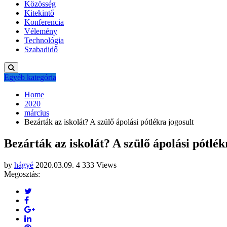
Közösség
Kitekintő
Konferencia
Vélemény
Technológia
Szabadidő
Egyéb kategória
Home
2020
március
Bezárták az iskolát? A szülő ápolási pótlékra jogosult
Bezárták az iskolát? A szülő ápolási pótlék
by
hágyé
2020.03.09.
4 333 Views
Megosztás: