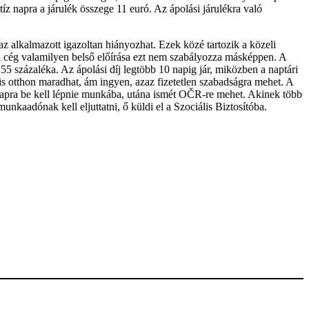
 tíz napra a járulék összege 11 euró. Az ápolási járulékra való
alkalmazott igazoltan hiányozhat. Ezek közé tartozik a közeli
 a cég valamilyen belső előírása ezt nem szabályozza másképpen. A
) 55 százaléka. Az ápolási díj legtöbb 10 napig jár, miközben a naptári
is otthon maradhat, ám ingyen, azaz fizetetlen szabadságra mehet. A
y napra be kell lépnie munkába, utána ismét OČR-re mehet. Akinek több
munkaadónak kell eljuttatni, ő küldi el a Szociális Biztosítóba.