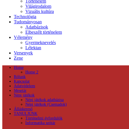
Történelem
Világirodalom
Vizuális kultúra
Technológia
Tudományosan
Adatbázisok
Elbeszélt történelem
Vélemény
Gyermeknevelés
Lélektan
Versenyek
Zene
Home
Home 2
Rólunk
Kapcsolat
Adatvédelem
Mesetár
Népi játékok
Népi játékok adatbázisa
Népi játékok (Csemadok)
Álláskereső
TANULJUNK
Történelmi évfordulók
Informatika szótár