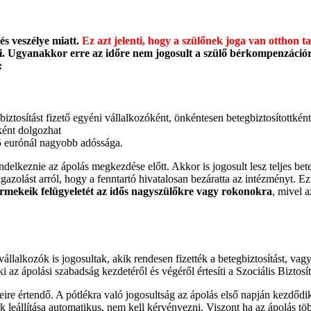
és veszélye miatt.
Ez azt jelenti, hogy a szülőnek joga van otthon t
 Ugyanakkor erre az időre nem jogosult a szülő bérkompenzációra va
:
ztosítást fizető egyéni vállalkozóként, önkéntesen betegbiztosítottkén
ként dolgozhat
 5 eurónál nagyobb adóssága.
ndelkeznie az ápolás megkezdése előtt. Akkor is jogosult lesz teljes beteg
igazolást arról, hogy a fenntartó hivatalosan bezáratta az intézményt. E
rmekeik felügyeletét az idős nagyszülőkre vagy rokonokra
, mivel 
llalkozók is jogosultak, akik rendesen fizették a betegbiztosítást, vagy
 az ápolási szabadság kezdetéről és végéről értesíti a Szociális Biztosít
leire értendő. A pótlékra való jogosultság az ápolás első napján kezdődi
nnek leállítása automatikus, nem kell kérvényezni. Viszont ha az ápolás 