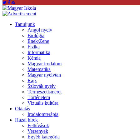
Tanuljunk
Angol nyelv
Biológia
Ének/Zene
Fizika
Informatika
Kémia
Magyar irodalom
Matematika
Magyar nyelvtan
Rajz
Szlovák nyelv
Természetismeret
Történelem
Vizuális kultúra
Oktatás
Irodalomterápia
Hazai hírek
Felhívások
Versenyek
Egyéb kategória