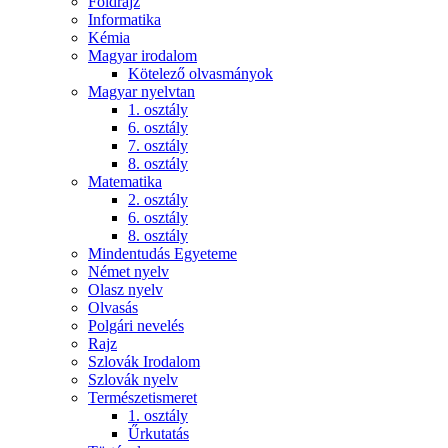
Földrajz
Informatika
Kémia
Magyar irodalom
Kötelező olvasmányok
Magyar nyelvtan
1. osztály
6. osztály
7. osztály
8. osztály
Matematika
2. osztály
6. osztály
8. osztály
Mindentudás Egyeteme
Német nyelv
Olasz nyelv
Olvasás
Polgári nevelés
Rajz
Szlovák Irodalom
Szlovák nyelv
Természetismeret
1. osztály
Űrkutatás