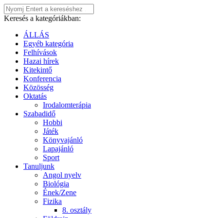
Keresés a kategóriákban:
ÁLLÁS
Egyéb kategória
Felhívások
Hazai hírek
Kitekintő
Konferencia
Közösség
Oktatás
Irodalomterápia
Szabadidő
Hobbi
Játék
Könyvajánló
Lapajánló
Sport
Tanuljunk
Angol nyelv
Biológia
Ének/Zene
Fizika
8. osztály