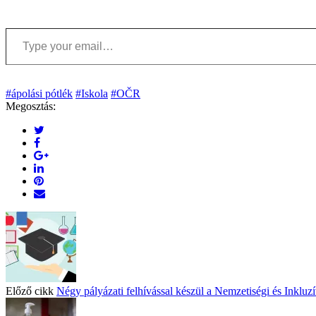
Type your email…
#ápolási pótlék
#Iskola
#OČR
Megosztás:
Előző cikk
Négy pályázati felhívással készül a Nemzetiségi és Inkluz