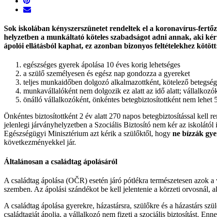
Sok iskolában kényszerszünetet rendeltek el a koronavírus-fertőz
helyzetben
a munkáltató köteles szabadságot adni annak, aki kéri.
ápolói ellátásból kaphat, ez azonban bizonyos feltételekhez kötött
egészséges gyerek ápolása 10 éves korig lehetséges
a szülő személyesen és egész nap gondozza a gyereket
teljes munkaidőben dolgozó alkalmazottként, kötelező betegségbi
munkavállalóként nem dolgozik ez alatt az idő alatt; vállalkozó
önálló vállalkozóként, önkéntes betegbiztosítottként nem lehet
Önkéntes biztosítottként 2 év alatt 270 napos betegbiztosítással kell re
jelenlegi járványhelyzetben a Szociális Biztosító nem kér az iskolától 
Egészségügyi Minisztérium azt kérik a szülőktől, hogy
ne bízzák gye
következményekkel jár.
Általánosan a családtag ápolásáról
A családtag ápolása (OČR) esetén járó pótlékra természetesen azok a vá
szemben. Az ápolási szándékot be kell jelentenie a körzeti orvosnál, aki
A családtag ápolása gyerekre, házastársra, szülőkre és a házastárs szü
családtagját ápolja, a vállalkozó nem fizeti a szociális biztosítást. E