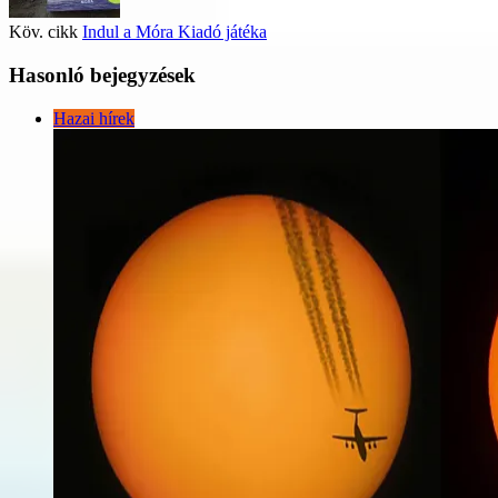
Köv. cikk
Indul a Móra Kiadó játéka
Hasonló bejegyzések
Hazai hírek