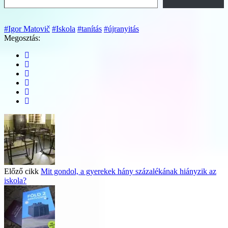
#Igor Matovič
#Iskola
#tanítás
#újranyitás
Megosztás:
Előző cikk
Mit gondol, a gyerekek hány százalékának hiányzik az
iskola?