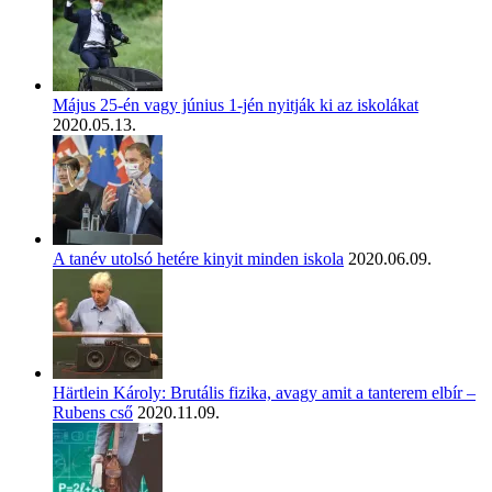
Május 25-én vagy június 1-jén nyitják ki az iskolákat
2020.05.13.
A tanév utolsó hetére kinyit minden iskola
2020.06.09.
Härtlein Károly: Brutális fizika, avagy amit a tanterem elbír –
Rubens cső
2020.11.09.