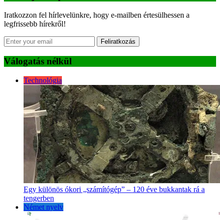
Iratkozzon fel hírlevelünkre, hogy e-mailben értesülhessen a
legfrissebb hírekről!
Feliratkozás
Válogatás nélkül
Technológia
Egy különös ókori „számítógép” – 120 éve bukkantak rá a
tengerben
Német nyelv