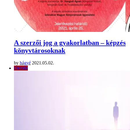
A szerzői jog a gyakorlatban – képzés
könyvtárosoknak
by
hágyé
2021.05.02.
Oktatás