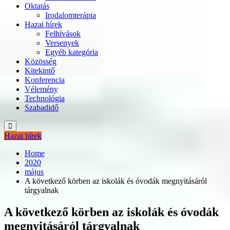
Oktatás
Irodalomterápia
Hazai hírek
Felhívások
Versenyek
Egyéb kategória
Közösség
Kitekintő
Konferencia
Vélemény
Technológia
Szabadidő
Hazai hírek
Home
2020
május
A következő körben az iskolák és óvodák megnyitásáról
tárgyalnak
A következő körben az iskolák és óvodák
megnyitásáról tárgyalnak