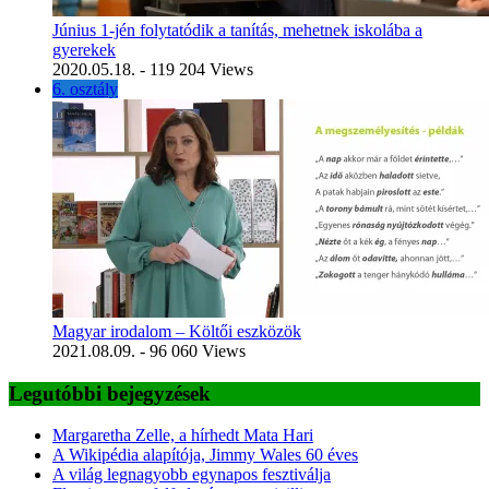
Június 1-jén folytatódik a tanítás, mehetnek iskolába a
gyerekek
2020.05.18.
- 119 204 Views
6. osztály
Magyar irodalom – Költői eszközök
2021.08.09.
- 96 060 Views
Legutóbbi bejegyzések
Margaretha Zelle, a hírhedt Mata Hari
A Wikipédia alapítója, Jimmy Wales 60 éves
A világ legnagyobb egynapos fesztiválja