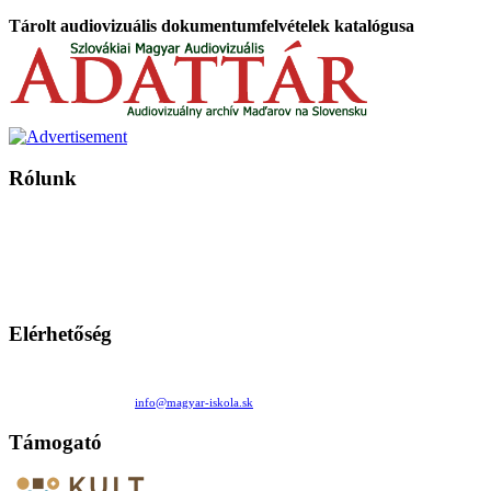
Tárolt audiovizuális dokumentumfelvételek katalógusa
Rólunk
A Magyar Iskola a szlovákiai magyar iskolák, tanárok, szülők és
persze a diákok fóruma
Ezen az oldalon esetenként olyan írások jelennek meg, amelyek a hagyományos iskolafelfogástól eltérő
mintákat népszerűsítenek. Ennek következtében előfordulhat, hogy az idetévedő kiskorú felhasználók
látóköre gyorsabban szélesedik, mint azt a szülők esetleg szeretnék.
Elérhetőség
Családi Kör Egyesület/Združenie rod. kruhov
Medzilaborecká 17, 82101 Bratislava
+421 911 732 190 |
info@magyar-iskola.sk
Támogató