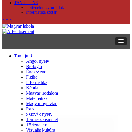
TANULJUNK
Történelmi évfordulók
Informatika szótár
Tanuljunk
Angol nyelv
Biológia
Ének/Zene
Fizika
Informatika
Kémia
Magyar irodalom
Matematika
Magyar nyelvtan
Rajz
Szlovák nyelv
Természetismeret
Történelem
Vizuális kultúra