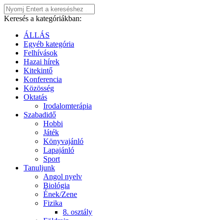
Keresés a kategóriákban:
ÁLLÁS
Egyéb kategória
Felhívások
Hazai hírek
Kitekintő
Konferencia
Közösség
Oktatás
Irodalomterápia
Szabadidő
Hobbi
Játék
Könyvajánló
Lapajánló
Sport
Tanuljunk
Angol nyelv
Biológia
Ének/Zene
Fizika
8. osztály