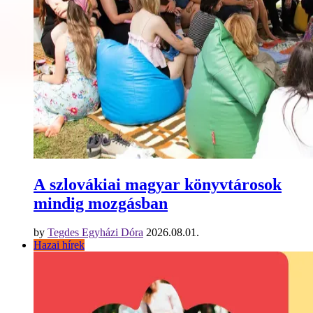
A szlovákiai magyar könyvtárosok
mindig mozgásban
by
Tegdes Egyházi Dóra
2026.08.01.
Hazai hírek