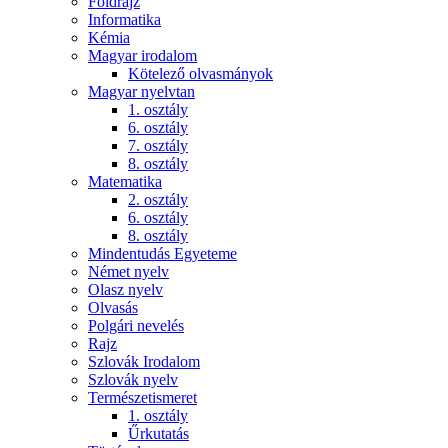
Földrajz
Informatika
Kémia
Magyar irodalom
Kötelező olvasmányok
Magyar nyelvtan
1. osztály
6. osztály
7. osztály
8. osztály
Matematika
2. osztály
6. osztály
8. osztály
Mindentudás Egyeteme
Német nyelv
Olasz nyelv
Olvasás
Polgári nevelés
Rajz
Szlovák Irodalom
Szlovák nyelv
Természetismeret
1. osztály
Űrkutatás