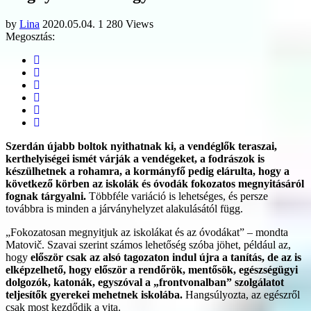
by
Lina
2020.05.04.
1 280 Views
Megosztás:
Szerdán újabb boltok nyithatnak ki, a vendéglők teraszai,
kerthelyiségei ismét várják a vendégeket, a fodrászok is
készülhetnek a rohamra, a kormányfő pedig elárulta, hogy a
következő körben az iskolák és óvodák fokozatos megnyitásáról
fognak tárgyalni.
Többféle variáció is lehetséges, és persze
továbbra is minden a járványhelyzet alakulásától függ.
„Fokozatosan megnyitjuk az iskolákat és az óvodákat” – mondta
Matovič. Szavai szerint számos lehetőség szóba jöhet, például az,
hogy
először csak az alsó tagozaton indul újra a tanítás, de az is
elképzelhető, hogy először a rendőrök, mentősök, egészségügyi
dolgozók, katonák, egyszóval a „frontvonalban” szolgálatot
teljesítők gyerekei mehetnek iskolába.
Hangsúlyozta, az egészről
csak most kezdődik a vita.