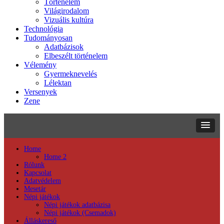
Történelem
Világirodalom
Vizuális kultúra
Technológia
Tudományosan
Adatbázisok
Elbeszélt történelem
Vélemény
Gyermeknevelés
Lélektan
Versenyek
Zene
Home
Home 2
Rólunk
Kapcsolat
Adatvédelem
Mesetár
Népi játékok
Népi játékok adatbázisa
Népi játékok (Csemadok)
Álláskereső