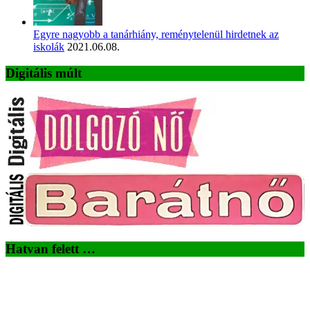
Egyre nagyobb a tanárhiány, reménytelenül hirdetnek az
iskolák
2021.06.08.
Digitális múlt
Hatvan felett …