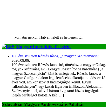
...korhatár nélkül. Hatvan felett és hetvenen túl.
Magyar Interaktív Televízió
100 éve született Rózsás János, „a magyar Szolzsenyicin”
2026.08.06.
100 éve született Rózsás János író, történész, a magyar Gulag-
foglyok krónikása, aki (Lengyel József íróhoz hasonlóan) „a
magyar Szolzsenyicin”-ként is emlegettek. Rózsás János, a
magyar Gulág-irodalom legjelentősebb alkotója mindössze 18
éves volt, amikor szovjet hadifogságba került. Egyik
„állomáshelyén”, egy kazah lágerben találkozott Alekszandr
Szolzsenyicinnel, akivel három évig tartó közös fogságuk
idején barátságot kötött. A két […]
Szlovákiai Magyar Audiovizuális Adattár