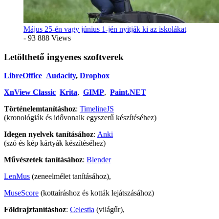
Május 25-én vagy június 1-jén nyitják ki az iskolákat
- 93 888 Views
Letölthető ingyenes szoftverek
LibreOffice
Audacity
,
Dropbox
XnView Classic
Krita
,
GIMP
,
Paint.NET
Történelemtanításhoz
:
TimelineJS
(kronológiák és idővonalk egyszerű készítéséhez)
Idegen nyelvek tanításához
:
Anki
(szó és kép kártyák készítéséhez)
Művészetek tanításához
:
Blender
LenMus
(zeneelmélet tanításához),
MuseScore
(kottaíráshoz és kották lejátszásához)
Földrajztanításhoz
:
Celestia
(világűr),