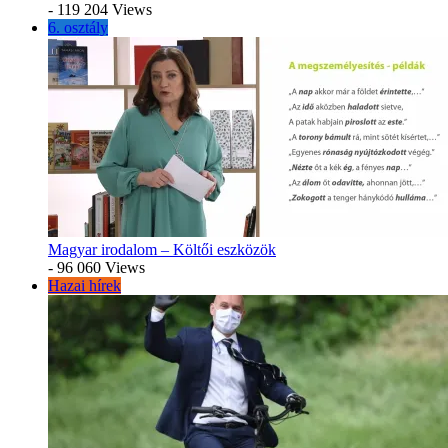
- 119 204 Views
6. osztály
Magyar irodalom – Költői eszközök
- 96 060 Views
Hazai hírek