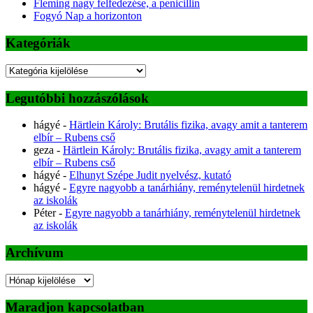
Fleming nagy felfedezése, a penicillin
Fogyó Nap a horizonton
Kategóriák
Kategóriák
Legutóbbi hozzászólások
hágyé
-
Härtlein Károly: Brutális fizika, avagy amit a tanterem
elbír – Rubens cső
geza
-
Härtlein Károly: Brutális fizika, avagy amit a tanterem
elbír – Rubens cső
hágyé
-
Elhunyt Szépe Judit nyelvész, kutató
hágyé
-
Egyre nagyobb a tanárhiány, reménytelenül hirdetnek
az iskolák
Péter
-
Egyre nagyobb a tanárhiány, reménytelenül hirdetnek
az iskolák
Archívum
Archívum
Maradjon kapcsolatban