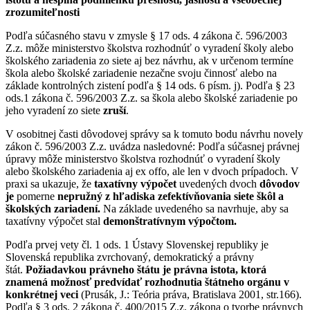
zrozumiteľnosti
Podľa súčasného stavu v zmysle § 17 ods. 4 zákona č. 596/2003
Z.z. môže ministerstvo školstva rozhodnúť o vyradení školy alebo
školského zariadenia zo siete aj bez návrhu, ak v určenom termíne
škola alebo školské zariadenie nezačne svoju činnosť alebo na
základe kontrolných zistení podľa § 14 ods. 6 písm. j). Podľa § 23
ods.1 zákona č. 596/2003 Z.z. sa škola alebo školské zariadenie po
jeho vyradení zo siete
zruší
.
V osobitnej časti dôvodovej správy sa k tomuto bodu návrhu novely
zákon č. 596/2003 Z.z. uvádza nasledovné: Podľa súčasnej právnej
úpravy môže ministerstvo školstva rozhodnúť o vyradení školy
alebo školského zariadenia aj ex offo, ale len v dvoch prípadoch. V
praxi sa ukazuje, že
taxatívny výpočet
uvedených dvoch
dôvodov
je
pomerne
nepružný z hľadiska zefektívňovania siete škôl a
školských zariadení.
Na základe uvedeného sa navrhuje, aby sa
taxatívny výpočet stal
demonštratívnym výpočtom.
Podľa prvej vety čl. 1 ods. 1 Ústavy Slovenskej republiky je
Slovenská republika zvrchovaný, demokratický a právny
štát.
Požiadavkou právneho štátu je právna istota, ktorá
znamená možnosť predvídať rozhodnutia štátneho orgánu v
konkrétnej veci
(Prusák, J.: Teória práva, Bratislava 2001, str.166).
Podľa § 3 ods. 2 zákona č. 400/2015 Z.z. zákona o tvorbe právnych