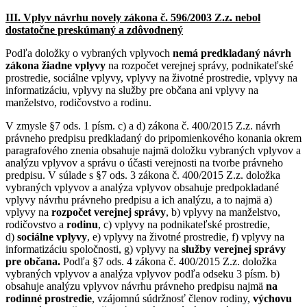
III. Vplyv návrhu novely zákona č. 596/2003 Z.z. nebol
dostatočne preskúmaný a zdôvodnený
Podľa doložky o vybraných vplyvoch
nemá predkladaný návrh
zákona žiadne vplyvy
na rozpočet verejnej správy, podnikateľské
prostredie, sociálne vplyvy, vplyvy na životné prostredie, vplyvy na
informatizáciu, vplyvy na služby pre občana ani vplyvy na
manželstvo, rodičovstvo a rodinu.
V zmysle §7 ods. 1 písm. c) a d) zákona č. 400/2015 Z.z. návrh
právneho predpisu predkladaný do pripomienkového konania okrem
paragrafového znenia obsahuje najmä doložku vybraných vplyvov a
analýzu vplyvov a správu o účasti verejnosti na tvorbe právneho
predpisu. V súlade s §7 ods. 3 zákona č. 400/2015 Z.z. doložka
vybraných vplyvov a analýza vplyvov obsahuje predpokladané
vplyvy návrhu právneho predpisu a ich analýzu, a to najmä a)
vplyvy na
rozpočet verejnej správy
, b) vplyvy na manželstvo,
rodičovstvo a
rodinu
, c) vplyvy na podnikateľské prostredie,
d)
sociálne vplyvy
, e) vplyvy na životné prostredie, f) vplyvy na
informatizáciu spoločnosti, g) vplyvy na
služby verejnej správy
pre občana.
Podľa §7 ods. 4 zákona č. 400/2015 Z.z. doložka
vybraných vplyvov a analýza vplyvov podľa odseku 3 písm. b)
obsahuje analýzu vplyvov návrhu právneho predpisu najmä
na
rodinné prostredie
, vzájomnú súdržnosť členov rodiny,
výchovu