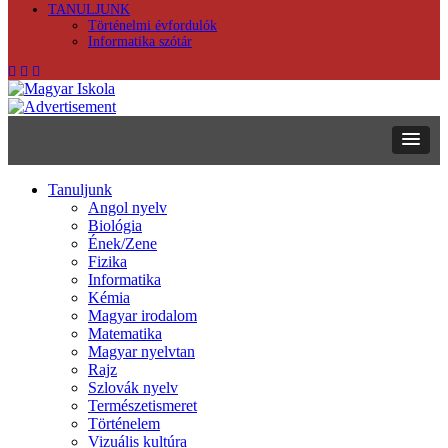
TANULJUNK
Történelmi évfordulók
Informatika szótár
Tanuljunk
Angol nyelv
Biológia
Ének/Zene
Fizika
Informatika
Kémia
Magyar irodalom
Matematika
Magyar nyelvtan
Rajz
Szlovák nyelv
Természetismeret
Történelem
Vizuális kultúra