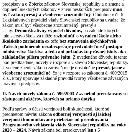
predpisov a o Zbierke zákonov Slovenskej republiky a o zmene a
doplnení niektorých zákonov v znení neskorších predpisov
musí
byť zákon presný a všeobecne zrozumiteľný
. Obdobne v čl. 6
Legislatívnych pravidiel vlády Slovenskej republiky sa uvádza, že
zákon musí byť všeobecne zrozumiteľný, presný a
jasný.
Demonštratívny výpočet dôvodov,
na základe ktorých
ministerstvo školstva môže
rozhodnúť o vyradení školy alebo
školského zariadenia
ex offo
bez stanovenia akýchkoľvek
ďalších podmienok nezabezpečuje predvídateľnosť postupu
ministerstva školstva a teda ani požiadavku právnej istoty ako
základného piliera právneho štátu.
Z uvedeného dôvodu je tento
bod predkladanej novely v rozpore s Ústavou Slovenskej republiky.
Uvedené znenie zákona zároveň nie je dostatočne
presné, jasné a
všeobecne zrozumiteľné
, čo je v rozpore so zákonom č. 400/2015
Z.z., ktorý upravuje základné pravidlá tvorby všeobecne záväzných
právnych predpisov.
II. Návrh novely zákona č. 596/2003 Z.z. nebol prerokovaný so
zástupcami aktérov, ktorých sa priamo dotýka
Podľa správy o účasti verejnosti boli skutočnosti, ktoré sú
predmetom návrhu zákona
odbornej verejnosti aj laickej
verejnosti komunikované priebežne od prerokúvania
Programového vyhlásenia vlády Slovenskej republiky na roky
2020 – 2024.
Návrh zákona bol prerokovaný
len s 5