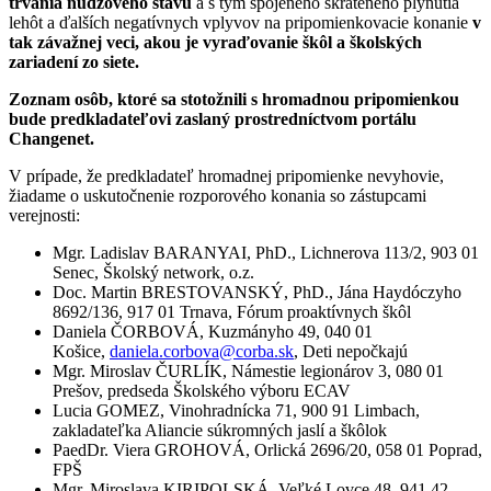
trvania núdzového stavu
a s tým spojeného skráteného plynutia
lehôt a ďalších negatívnych vplyvov na pripomienkovacie konanie
v
tak závažnej veci, akou je vyraďovanie škôl a školských
zariadení zo siete.
Zoznam osôb, ktoré sa stotožnili s hromadnou pripomienkou
bude predkladateľovi zaslaný prostredníctvom portálu
Changenet.
V prípade, že predkladateľ hromadnej pripomienke nevyhovie,
žiadame o uskutočnenie rozporového konania so zástupcami
verejnosti:
Mgr. Ladislav BARANYAI, PhD., Lichnerova 113/2, 903 01
Senec, Školský network, o.z.
Doc. Martin BRESTOVANSKÝ, PhD., Jána Haydóczyho
8692/136, 917 01 Trnava, Fórum proaktívnych škôl
Daniela ČORBOVÁ, Kuzmányho 49, 040 01
Košice,
daniela.corbova@corba.sk
, Deti nepočkajú
Mgr. Miroslav ČURLÍK, Námestie legionárov 3, 080 01
Prešov, predseda Školského výboru ECAV
Lucia GOMEZ, Vinohradnícka 71, 900 91 Limbach,
zakladateľka Aliancie súkromných jaslí a škôlok
PaedDr. Viera GROHOVÁ, Orlická 2696/20, 058 01 Poprad,
FPŠ
Mgr. Miroslava KIRIPOLSKÁ, Veľké Lovce 48, 941 42