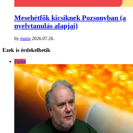
Mesehétfők kicsiknek Pozsonyban (a
nyelvtanulás alapjai)
by
maria
2026.07.26.
Ezek is érdekelhetik
Fizika