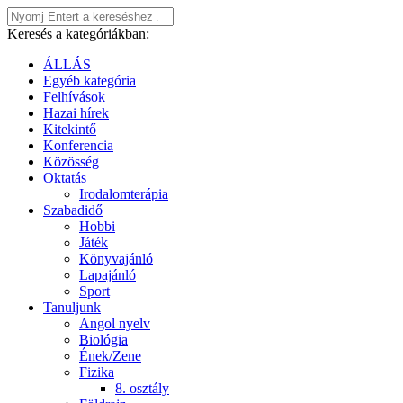
Keresés a kategóriákban:
ÁLLÁS
Egyéb kategória
Felhívások
Hazai hírek
Kitekintő
Konferencia
Közösség
Oktatás
Irodalomterápia
Szabadidő
Hobbi
Játék
Könyvajánló
Lapajánló
Sport
Tanuljunk
Angol nyelv
Biológia
Ének/Zene
Fizika
8. osztály