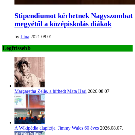
Stipendiumot kérhetnek Nagyszombat
megyétől a középiskolás diákok
by
Lina
2021.08.01.
Legfrissebb
Margaretha Zelle, a hírhedt Mata Hari
2026.08.07.
A Wikipédia alapítója, Jimmy Wales 60 éves
2026.08.07.