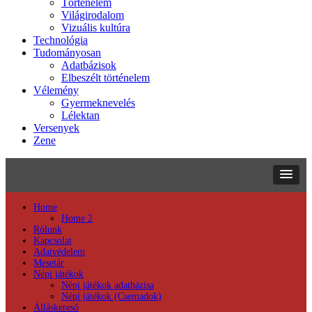
Történelem
Világirodalom
Vizuális kultúra
Technológia
Tudományosan
Adatbázisok
Elbeszélt történelem
Vélemény
Gyermeknevelés
Lélektan
Versenyek
Zene
Home
Home 2
Rólunk
Kapcsolat
Adatvédelem
Mesetár
Népi játékok
Népi játékok adatbázisa
Népi játékok (Csemadok)
Álláskereső