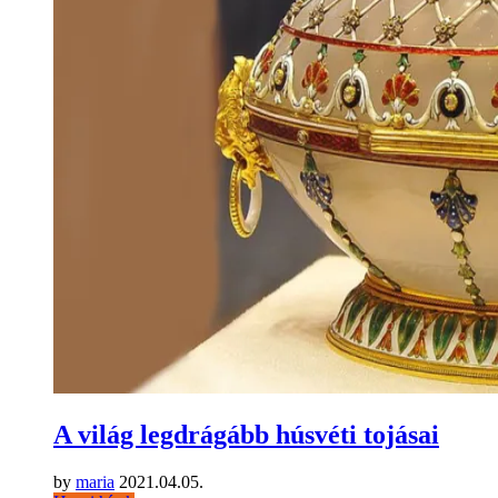
A világ legdrágább húsvéti tojásai
by
maria
2021.04.05.