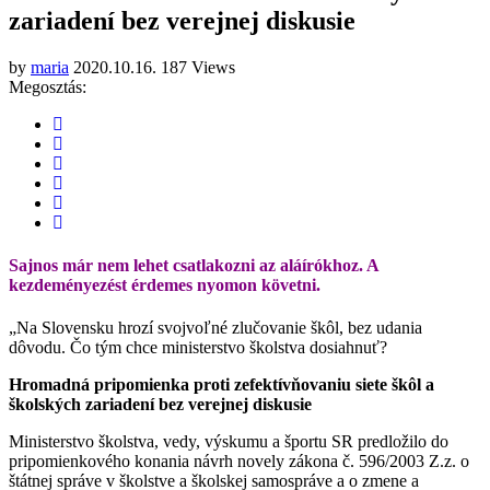
zariadení bez verejnej diskusie
by
maria
2020.10.16.
187 Views
Megosztás:
Sajnos már nem lehet csatlakozni az aláírókhoz. A
kezdeményezést érdemes nyomon követni.
„Na Slovensku hrozí svojvoľné zlučovanie škôl, bez udania
dôvodu. Čo tým chce ministerstvo školstva dosiahnuť?
Hromadná pripomienka proti zefektívňovaniu siete škôl a
školských zariadení bez verejnej diskusie
Ministerstvo školstva, vedy, výskumu a športu SR predložilo do
pripomienkového konania návrh novely zákona č. 596/2003 Z.z. o
štátnej správe v školstve a školskej samospráve a o zmene a