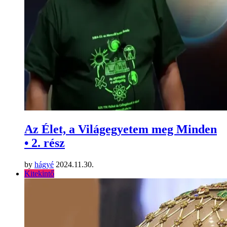
Az Élet, a Világegyetem meg Minden
• 2. rész
by
hágyé
2024.11.30.
Kitekintő