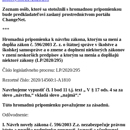
Zoznam osôb, ktoré sa stotožnili s hromadnou pripomienkou
bude predkladateľovi zaslaný prostredníctvom portálu
ChangeNet.
***
Hromadná pripomienka k návrhu zákona, ktorým sa mení a
dopĺňa zákon č. 596/2003 Z. z. o štátnej správe v školstve a
školskej samospráve a o zmene a doplnení niektorých zákonov
v znení neskorších predpisov a ktorým sa menia a dopĺňajú
niektoré zákony (LP/2020/295)
Číslo legislatívneho procesu: LP/2020/295
Rezortné číslo: 2020/14560:1-A1810
Navrhujeme vypustiť čl. I bod 11 t.j. text „ V § 17 ods. 4 sa za
slovo „návrhu,“ vkladá slovo „najmä“.“
Túto hromadnú pripomienku považujeme za zásadnú.
Odôvodnenie:
I. Návrh novely zákona č. 596/2003 Z.z. nezabezpečuje právnu
istotu a nespĺňa podmienku presnosti, jasnosti a všeobecnej