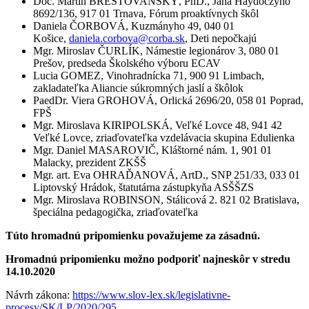
Doc. Martin BRESTOVANSKÝ, PhD., Jána Haydóczyho
8692/136, 917 01 Trnava, Fórum proaktívnych škôl
Daniela ČORBOVÁ, Kuzmányho 49, 040 01
Košice,
daniela.corbova@corba.sk
, Deti nepočkajú
Mgr. Miroslav ČURLÍK, Námestie legionárov 3, 080 01
Prešov, predseda Školského výboru ECAV
Lucia GOMEZ, Vinohradnícka 71, 900 91 Limbach,
zakladateľka Aliancie súkromných jaslí a škôlok
PaedDr. Viera GROHOVÁ, Orlická 2696/20, 058 01 Poprad,
FPŠ
Mgr. Miroslava KIRIPOLSKÁ, Veľké Lovce 48, 941 42
Veľké Lovce, zriaďovateľka vzdelávacia skupina Edulienka
Mgr. Daniel MASAROVIČ, Kláštorné nám. 1, 901 01
Malacky, prezident ZKŠŠ
Mgr. art. Eva OHRAĎANOVÁ, ArtD., SNP 251/33, 033 01
Liptovský Hrádok, štatutárna zástupkyňa ASŠŠZS
Mgr. Miroslava ROBINSON, Stálicová 2. 821 02 Bratislava,
špeciálna pedagogička, zriaďovateľka
Túto hromadnú pripomienku považujeme za zásadnú.
Hromadnú pripomienku možno podporiť najneskôr v stredu
14.10.2020
Návrh zákona:
https://www.slov-lex.sk/legislativne-
procesy/SK/LP/2020/295