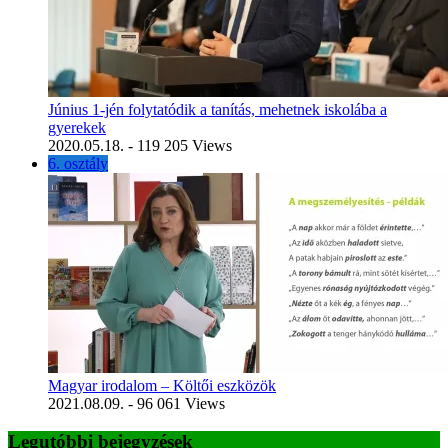
Június 1-jén folytatódik a tanítás, mehetnek iskolába a
gyerekek
2020.05.18.
- 119 205 Views
6. osztály
Magyar irodalom – Költői eszközök
2021.08.09.
- 96 061 Views
Legutóbbi bejegyzések