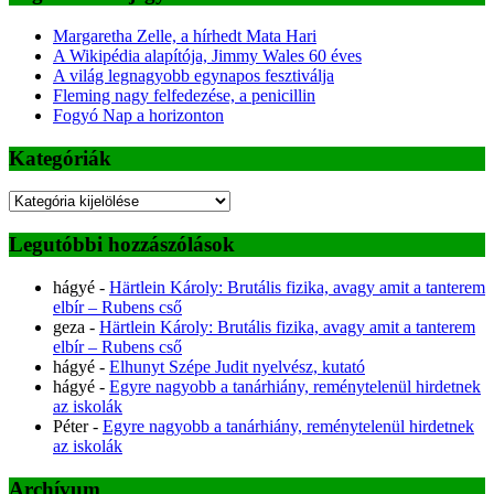
Margaretha Zelle, a hírhedt Mata Hari
A Wikipédia alapítója, Jimmy Wales 60 éves
A világ legnagyobb egynapos fesztiválja
Fleming nagy felfedezése, a penicillin
Fogyó Nap a horizonton
Kategóriák
Kategóriák
Legutóbbi hozzászólások
hágyé
-
Härtlein Károly: Brutális fizika, avagy amit a tanterem
elbír – Rubens cső
geza
-
Härtlein Károly: Brutális fizika, avagy amit a tanterem
elbír – Rubens cső
hágyé
-
Elhunyt Szépe Judit nyelvész, kutató
hágyé
-
Egyre nagyobb a tanárhiány, reménytelenül hirdetnek
az iskolák
Péter
-
Egyre nagyobb a tanárhiány, reménytelenül hirdetnek
az iskolák
Archívum