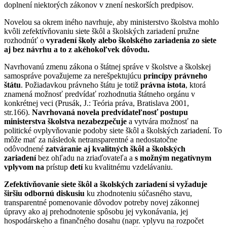
doplnení niektorých zákonov v znení neskorších predpisov.
Novelou sa okrem iného navrhuje, aby ministerstvo školstva mohlo
kvôli zefektívňovaniu siete škôl a školských zariadení pružne
rozhodnúť o
vyradení školy alebo školského zariadenia zo siete
aj bez návrhu a to z akéhokoľvek dôvodu.
Navrhovanú zmenu zákona o štátnej správe v školstve a školskej
samospráve považujeme za nerešpektujúcu
princípy právneho
štátu
. Požiadavkou právneho štátu je totiž
právna istota
, ktorá
znamená možnosť predvídať rozhodnutia štátneho orgánu v
konkrétnej veci (Prusák, J.: Teória práva, Bratislava 2001,
str.166).
Navrhovaná novela predvídateľnosť postupu
ministerstva školstva nezabezpečuje
a vytvára možnosť na
politické ovplyvňovanie podoby siete škôl a školských zariadení. To
môže mať za následok netransparentné a nedostatočne
odôvodnené
zatváranie aj kvalitných škôl a školských
zariadení
bez ohľadu na zriaďovateľa a
s možným negatívnym
vplyvom na
prístup
detí
ku kvalitnému vzdelávaniu.
Zefektívňovanie siete škôl a školských zariadení si vyžaduje
širšiu odbornú diskusiu
ku zhodnoteniu súčasného stavu,
transparentné pomenovanie dôvodov potreby novej zákonnej
úpravy ako aj prehodnotenie spôsobu jej vykonávania, jej
hospodárskeho a finančného dosahu (napr. vplyvu na rozpočet