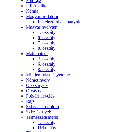
Földrajz
Informatika
Kémia
Magyar irodalom
Kötelező olvasmányok
Magyar nyelvtan
1. osztály
6. osztály
7. osztály
8. osztály
Matematika
2. osztály
6. osztály
8. osztály
Mindentudás Egyeteme
Német nyelv
Olasz nyelv
Olvasás
Polgári nevelés
Rajz
Szlovák Irodalom
Szlovák nyelv
Természetismeret
1. osztály
Űrkutatás