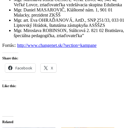
Veľké Lovce, zriaďovateľka vzdelávacia skupina Edulienka
Mgr. Daniel MASAROVIČ, Kláštorné nám. 1, 901 01
Malacky, prezident ZKŠŠ
Mgr. art. Eva OHRAĎANOVÁ, ArtD., SNP 251/33, 033 01
Liptovský Hrádok, štatutárna zástupkyňa ASŠŠZS
Mgr. Miroslava ROBINSON, Stálicová 2. 821 02 Bratislava,
špeciálna pedagogička, zriaďovateľka”
Forrás::
http://www.changenet.sk/?section=kampane
Share this:
Facebook
X
Like this:
Related