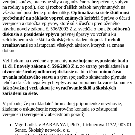
verejnej správy, pracovné sily a organizačné zabezpečenie, vplyvu
na rodiny a pod.), ako aj rozbor ďalších otázok nevyhnutných na
všestranné posúdenie problematiky.
Optimalizácia siete škôl musí
prebehnúť na základe vopred známych kritérií.
Správa o účasti
verejnosti a doložka vplyvov, ktoré sú súčasťou predloženého
návrhu novely zákona č. 596/2003 Z.z. svedčia o tom, že
odborná
diskusia a posúdenie vplyvu
právnej úpravy vo vzťahu ku
zefektívneniu siete škôl a školských zariadení doposiaľ
neboli
zrealizované
so zástupcami všetkých aktérov, ktorých sa zmena
dotkne.
Vzhľadom na uvedené argumenty
navrhujeme vypustenie bodu
11 čl. I novely zákona č. 596/2003 Z.z.
zo strany predkladateľa
a
otvorenie širokej odbornej diskusie
na túto tému
mimo času
trvania núdzového stavu
a s tým spojeného skráteného plynutia
lehôt a ďalších negatívnych vplyvov na pripomienkovacie konanie
v
tak závažnej veci, akou je vyraďovanie škôl a školských
zariadení zo siete.
V prípade, že predkladateľ hromadnej pripomienke nevyhovie,
žiadame o uskutočnenie rozporového konania so zástupcami
verejnosti (zverejnení v abecednom poradí):
Mgr. Ladislav BARANYAI, PhD., Lichnerova 113/2, 903 01
Senec, Školský network, o.z.