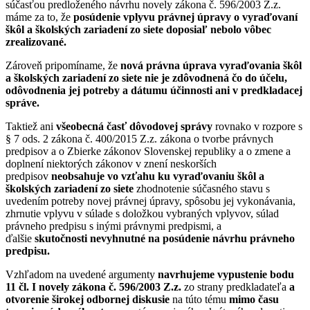
súčasťou predloženého návrhu novely zákona č. 596/2003 Z.z.
máme za to, že
posúdenie vplyvu právnej úpravy o vyraďovaní
škôl a školských zariadení zo siete doposiaľ nebolo vôbec
zrealizované.
Zároveň pripomíname, že
nová právna úprava vyraďovania škôl
a školských zariadení zo siete nie je zdôvodnená čo do účelu,
odôvodnenia jej potreby a dátumu účinnosti ani v predkladacej
správe.
Taktiež ani
všeobecná časť dôvodovej správy
rovnako v rozpore s
§ 7 ods. 2 zákona č. 400/2015 Z.z. zákona o tvorbe právnych
predpisov a o Zbierke zákonov Slovenskej republiky a o zmene a
doplnení niektorých zákonov v znení neskorších
predpisov
neobsahuje vo vzťahu ku vyraďovaniu škôl a
školských zariadení zo siete
zhodnotenie súčasného stavu s
uvedením potreby novej právnej úpravy, spôsobu jej vykonávania,
zhrnutie vplyvu v súlade s doložkou vybraných vplyvov, súlad
právneho predpisu s inými právnymi predpismi, a
ďalšie
skutočnosti nevyhnutné na posúdenie návrhu právneho
predpisu.
Vzhľadom na uvedené argumenty
navrhujeme vypustenie bodu
11 čl. I novely zákona č. 596/2003 Z.z.
zo strany predkladateľa
a
otvorenie širokej odbornej diskusie
na túto tému
mimo času