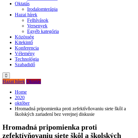
Oktatás
Irodalomterápia
Hazai hírek
Felhívások
Versenyek
Egyéb kategória
Közösség
Kitekintő
Konferencia
Vélemény
Technológia
Szabadidő
Hazai hírek
Oktatás
Home
2020
október
Hromadná pripomienka proti zefektívňovaniu siete škôl a
školských zariadení bez verejnej diskusie
Hromadná pripomienka proti
zefektívňovaniu siete škôl a školských