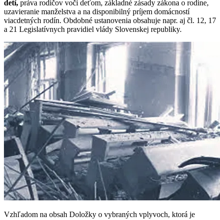
detí,
práva rodičov voči deťom, základné zásady zákona o rodine,
uzavieranie manželstva a na disponibilný príjem domácností
viacdetných rodín. Obdobné ustanovenia obsahuje napr. aj čl. 12, 17
a 21 Legislatívnych pravidiel vlády Slovenskej republiky.
Vzhľadom na obsah Doložky o vybraných vplyvoch, ktorá je