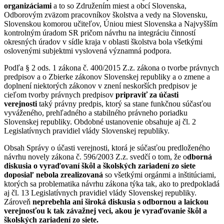
organizáciami
a to so Združením miest a obcí Slovenska,
Odborovým zväzom pracovníkov školstva a vedy na Slovensku,
Slovenskou komorou učiteľov, Úniou miest Slovenska a Najvyšším
kontrolným úradom SR pričom návrhu na integráciu činností
okresných úradov v sídle kraja v oblasti školstva bola všetkými
oslovenými subjektmi vyslovená významná podpora.
Podľa § 2 ods. 1 zákona č. 400/2015 Z.z. zákona o tvorbe právnych
predpisov a o Zbierke zákonov Slovenskej republiky a o zmene a
doplnení niektorých zákonov v znení neskorších predpisov je
cieľom tvorby právnych predpisov
pripraviť za účasti
verejnosti
taký právny predpis, ktorý sa stane funkčnou súčasťou
vyváženého, prehľadného a stabilného právneho poriadku
Slovenskej republiky. Obdobné ustanovenie obsahuje aj čl. 2
Legislatívnych pravidiel vlády Slovenskej republiky.
Obsah Správy o účasti verejnosti, ktorá je súčasťou predloženého
návrhu novely zákona č. 596/2003 Z.z. svedčí o tom, že o
dborná
diskusia o vyraďovaní škôl a školských zariadení zo siete
doposiaľ nebola zrealizovaná
so všetkými orgánmi a inštitúciami,
ktorých sa problematika návrhu zákona týka tak, ako to predpokladá
aj čl. 13 Legislatívnych pravidiel vlády Slovenskej republiky.
Zároveň
neprebehla ani široká diskusia s odbornou a laickou
verejnosťou k tak závažnej veci, akou je vyraďovanie škôl a
školských zariadení zo siete.