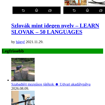
Szlovák mint idegen nyelv – LEARN
SLOVAK – 50 LANGUAGES
by
hágyé
2021.11.29.
Legfrissebb
Szabadtéri mozgásos játékok ☻ Udvari akadálypálya
2026.08.09.