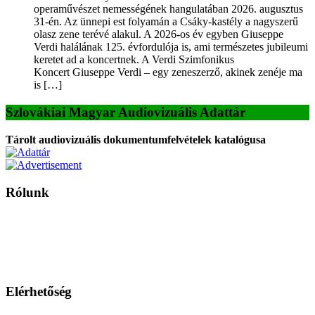
operaművészet nemességének hangulatában 2026. augusztus
31-én. Az ünnepi est folyamán a Csáky-kastély a nagyszerű
olasz zene terévé alakul. A 2026-os év egyben Giuseppe
Verdi halálának 125. évfordulója is, ami természetes jubileumi
keretet ad a koncertnek. A Verdi Szimfonikus
Koncert Giuseppe Verdi – egy zeneszerző, akinek zenéje ma
is […]
Szlovákiai Magyar Audiovizuális Adattár
Tárolt audiovizuális dokumentumfelvételek katalógusa
Rólunk
A Magyar Iskola a szlovákiai magyar iskolák, tanárok, szülők és
persze a diákok fóruma
Ezen az oldalon esetenként olyan írások jelennek meg, amelyek a hagyományos iskolafelfogástól eltérő
mintákat népszerűsítenek. Ennek következtében előfordulhat, hogy az idetévedő kiskorú felhasználók
látóköre gyorsabban szélesedik, mint azt a szülők esetleg szeretnék.
Elérhetőség