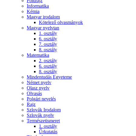
Földrajz
Informatika
Kémia
Magyar irodalom
Kötelező olvasmányok
Magyar nyelvtan
1. osztály
6. osztály
7. osztály
8. osztály
Matematika
2. osztály
6. osztály
8. osztály
Mindentudás Egyeteme
Német nyelv
Olasz nyelv
Olvasás
Polgári nevelés
Rajz
Szlovák Irodalom
Szlovák nyelv
Természetismeret
1. osztály
Űrkutatás