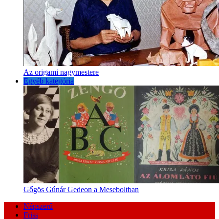
Az origami nagymestere
Egyéb kategória
Gőgös Gúnár Gedeon a Meseboltban
Népszerű
Friss