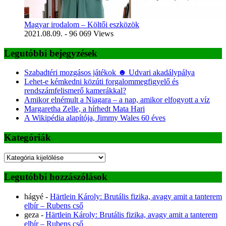
Magyar irodalom – Költői eszközök
2021.08.09.
- 96 069 Views
Legutóbbi bejegyzések
Szabadtéri mozgásos játékok ☻ Udvari akadálypálya
Lehet-e kémkedni közúti forgalommegfigyelő és
rendszámfelismerő kamerákkal?
Amikor elnémult a Niagara – a nap, amikor elfogyott a víz
Margaretha Zelle, a hírhedt Mata Hari
A Wikipédia alapítója, Jimmy Wales 60 éves
Kategóriák
Kategóriák
Legutóbbi hozzászólások
hágyé
-
Härtlein Károly: Brutális fizika, avagy amit a tanterem
elbír – Rubens cső
geza
-
Härtlein Károly: Brutális fizika, avagy amit a tanterem
elbír – Rubens cső