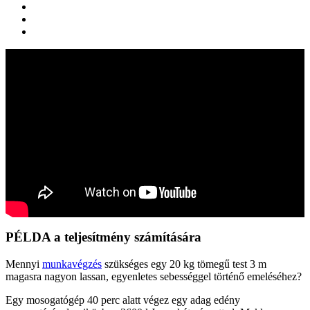
PÉLDA a teljesítmény számítására
Mennyi
munkavégzés
szükséges egy 20 kg
tömeg
ű test 3 m
magasra nagyon lassan, egyenletes sebességgel történő emeléséhez?
Egy mosogatógép 40 perc alatt végez egy adag edény