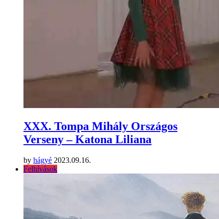
XXX. Tompa Mihály Országos
Verseny – Katona Liliana
by
hágyé
2023.09.16.
Felhívások