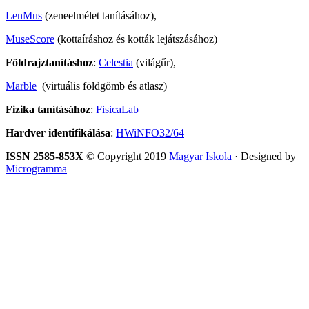
LenMus
(zeneelmélet tanításához),
MuseScore
(kottaíráshoz és kották lejátszásához)
Földrajztanításhoz
:
Celestia
(világűr),
Marble
(virtuális földgömb és atlasz)
Fizika tanításához
:
FisicaLab
Hardver identifikálása
:
HWiNFO32/64
ISSN 2585-853X
© Copyright 2019
Magyar Iskola
· Designed by
Microgramma