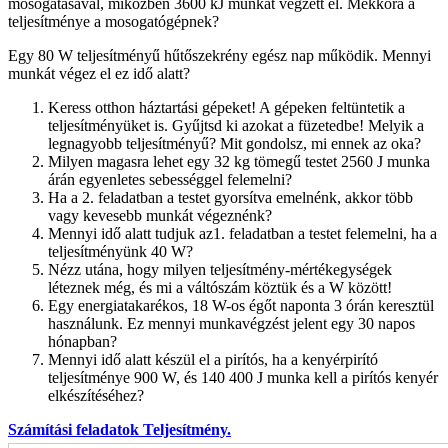
mosogatásával, miközben 3600 kJ munkát végzett el. Mekkora a
teljesítménye a mosogatógépnek?
Egy 80 W teljesítményű hűtőszekrény egész nap működik. Mennyi
munkát végez el ez idő alatt?
Keress otthon háztartási gépeket! A gépeken feltüntetik a
teljesítményüket is. Gyűjtsd ki azokat a füzetedbe! Melyik a
legnagyobb teljesítményű? Mit gondolsz, mi ennek az oka?
Milyen magasra lehet egy 32 kg tömegű testet 2560 J munka
árán egyenletes sebességgel felemelni?
Ha a 2. feladatban a testet gyorsítva emelnénk, akkor több
vagy kevesebb munkát végeznénk?
Mennyi idő alatt tudjuk az1. feladatban a testet felemelni, ha a
teljesítményünk 40 W?
Nézz utána, hogy milyen teljesítmény-mértékegységek
léteznek még, és mi a váltószám köztük és a W között!
Egy energiatakarékos, 18 W-os égőt naponta 3 órán keresztül
használunk. Ez mennyi munkavégzést jelent egy 30 napos
hónapban?
Mennyi idő alatt készül el a pirítós, ha a kenyérpirító
teljesítménye 900 W, és 140 400 J munka kell a pirítós kenyér
elkészítéséhez?
Számítási feladatok Teljesítmény.