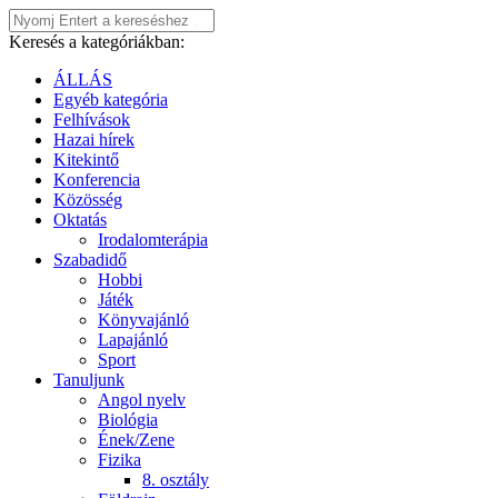
Keresés a kategóriákban:
ÁLLÁS
Egyéb kategória
Felhívások
Hazai hírek
Kitekintő
Konferencia
Közösség
Oktatás
Irodalomterápia
Szabadidő
Hobbi
Játék
Könyvajánló
Lapajánló
Sport
Tanuljunk
Angol nyelv
Biológia
Ének/Zene
Fizika
8. osztály