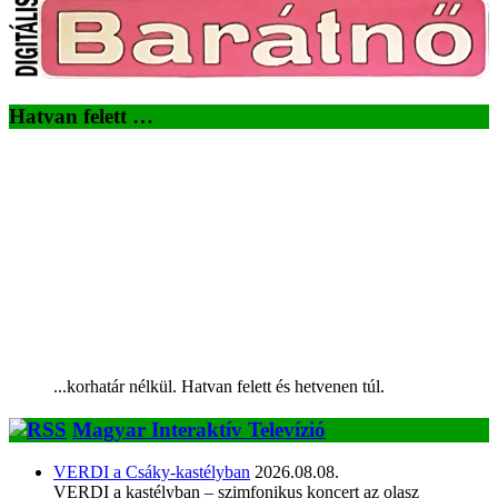
Hatvan felett …
...korhatár nélkül. Hatvan felett és hetvenen túl.
Magyar Interaktív Televízió
VERDI a Csáky-kastélyban
2026.08.08.
VERDI a kastélyban – szimfonikus koncert az olasz