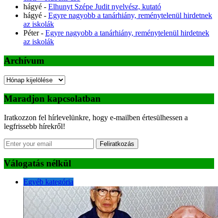
hágyé
-
Elhunyt Szépe Judit nyelvész, kutató
hágyé
-
Egyre nagyobb a tanárhiány, reménytelenül hirdetnek
az iskolák
Péter
-
Egyre nagyobb a tanárhiány, reménytelenül hirdetnek
az iskolák
Archívum
Archívum
Maradjon kapcsolatban
Iratkozzon fel hírlevelünkre, hogy e-mailben értesülhessen a
legfrissebb hírekről!
Feliratkozás
Válogatás nélkül
Egyéb kategória