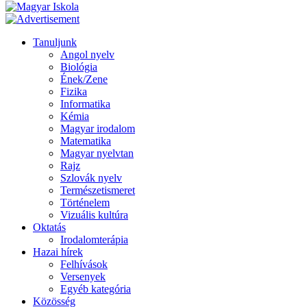
Tanuljunk
Angol nyelv
Biológia
Ének/Zene
Fizika
Informatika
Kémia
Magyar irodalom
Matematika
Magyar nyelvtan
Rajz
Szlovák nyelv
Természetismeret
Történelem
Vizuális kultúra
Oktatás
Irodalomterápia
Hazai hírek
Felhívások
Versenyek
Egyéb kategória
Közösség