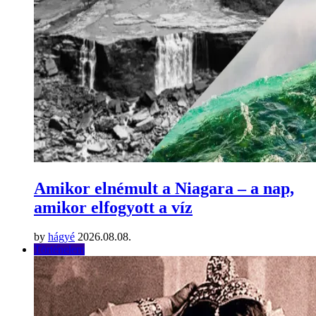
Amikor elnémult a Niagara – a nap,
amikor elfogyott a víz
by
hágyé
2026.08.08.
Történelem