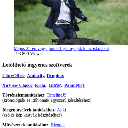
Május 25-én vagy június 1-jén nyitják ki az iskolákat
- 93 890 Views
Letölthető ingyenes szoftverek
LibreOffice
Audacity
,
Dropbox
XnView Classic
Krita
,
GIMP
,
Paint.NET
Történelemtanításhoz
:
TimelineJS
(kronológiák és idővonalk egyszerű készítéséhez)
Idegen nyelvek tanításához
:
Anki
(szó és kép kártyák készítéséhez)
Művészetek tanításához
:
Blender