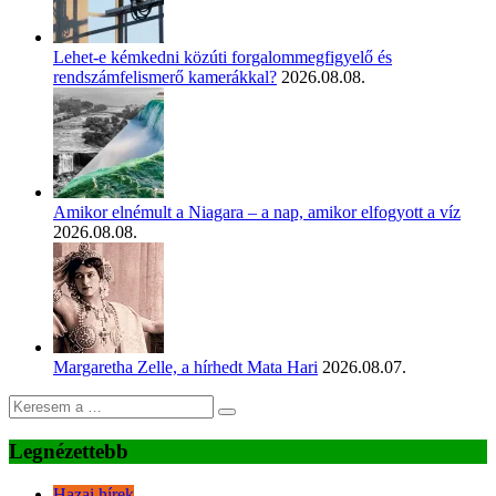
Lehet-e kémkedni közúti forgalommegfigyelő és
rendszámfelismerő kamerákkal?
2026.08.08.
Amikor elnémult a Niagara – a nap, amikor elfogyott a víz
2026.08.08.
Margaretha Zelle, a hírhedt Mata Hari
2026.08.07.
Legnézettebb
Hazai hírek