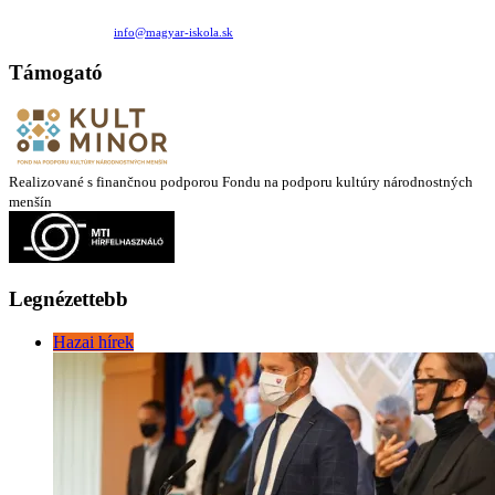
Családi Kör Egyesület/Združenie rod. kruhov
Medzilaborecká 17, 82101 Bratislava
+421 911 732 190 |
info@magyar-iskola.sk
Támogató
Realizované s finančnou podporou Fondu na podporu kultúry národnostných
menšín
Legnézettebb
Hazai hírek