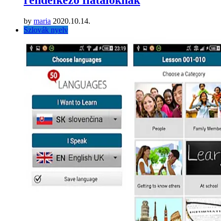
rendelkező fiataloknak
by
maria
2020.10.14.
Szlovák nyelv