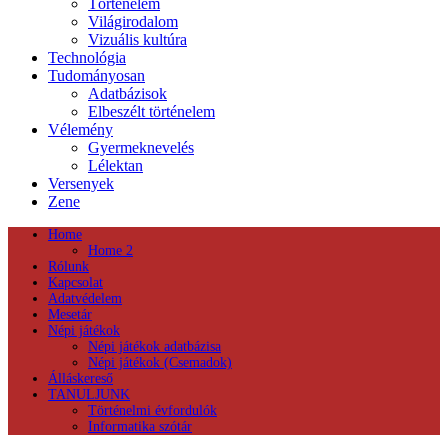
Történelem
Világirodalom
Vizuális kultúra
Technológia
Tudományosan
Adatbázisok
Elbeszélt történelem
Vélemény
Gyermeknevelés
Lélektan
Versenyek
Zene
Home
Home 2
Rólunk
Kapcsolat
Adatvédelem
Mesetár
Népi játékok
Népi játékok adatbázisa
Népi játékok (Csemadok)
Álláskereső
TANULJUNK
Történelmi évfordulók
Informatika szótár