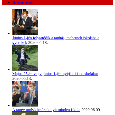
Hozzászólás
Június 1-jén folytatódik a tanítás, mehetnek iskolába a
gyerekek
2020.05.18.
Május 25-én vagy június 1-jén nyitják ki az iskolákat
2020.05.13.
A tanév utolsó hetére kinyit minden iskola
2020.06.09.