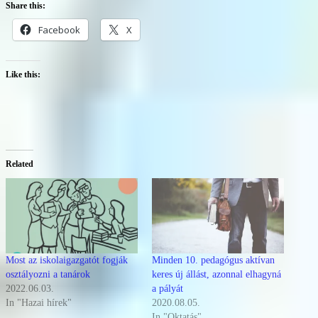
Share this:
Facebook
X
Like this:
Related
Most az iskolaigazgatót fogják
Minden 10. pedagógus aktívan
osztályozni a tanárok
keres új állást, azonnal elhagyná
2022.06.03.
a pályát
In "Hazai hírek"
2020.08.05.
In "Oktatás"