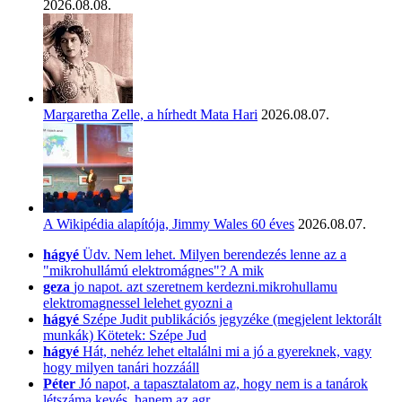
2026.08.08.
Margaretha Zelle, a hírhedt Mata Hari
2026.08.07.
A Wikipédia alapítója, Jimmy Wales 60 éves
2026.08.07.
hágyé
Üdv. Nem lehet. Milyen berendezés lenne az a
"mikrohullámú elektromágnes"? A mik
geza
jo napot. azt szeretnem kerdezni.mikrohullamu
elektromagnessel lelehet gyozni a
hágyé
Szépe Judit publikációs jegyzéke (megjelent lektorált
munkák) Kötetek: Szépe Jud
hágyé
Hát, nehéz lehet eltalálni mi a jó a gyereknek, vagy
hogy milyen tanári hozzááll
Péter
Jó napot, a tapasztalatom az, hogy nem is a tanárok
létszáma kevés, hanem az agr