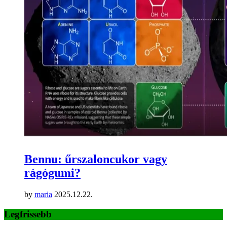
Bennu: űrszaloncukor vagy
rágógumi?
by
maria
2025.12.22.
Legfrissebb