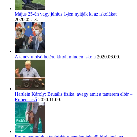
Május 25-én vagy június 1-jén nyitják ki az iskolákat
2020.05.13.
A tanév utolsó hetére kinyit minden iskola
2020.06.09.
Härtlein Károly: Brutális fizika, avagy amit a tanterem elbír –
Rubens cső
2020.11.09.
Egyre nagyobb a tanárhiány, reménytelenül hirdetnek az