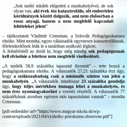
„Sok tanító inkább elégedett a munkahelyével, de sok
olyan van,
aki évek óta katasztrofális, sőt embertelen
körülmények között dolgozik, ami nem elsősorban a
rossz anyagi, hanem a nem megfelelő kapcsolati
feltételeket jelent
”
– tájékoztatott Vladimír Crmoman, a Szlovák Pedagóguskamara
elnöke. Mint mondta, egyes válaszadók egyenesen katasztrofálisnak,
félelemkeltőnek írták le a tanáriban uralkodó légkört.
A felmérésből az derül ki, hogy még mindig
sok pedagógusnak
kell elviselnie a felettese nem megfelelő viselkedését.
„A tanítók 58,9 százaléka tapasztal ilyesmit” – tette hozzá a
pedagóguskamara elnöke. A válaszadók 27,21 százaléka érzi úgy,
hogy
a szólásszabadság csak a minimális szinten van jelen a
munkahelyén
. „A válaszadók mindössze
23 százaléka gondolja
úgy,
hogy teljes mértékben önmaga lehet a munkahelyén, és
nem érez nyomásgyakorlást
a vezetés részéről. A válaszadók 77
százalékának azonban egészen más tapasztalatai vannak” – mondta
Crmoman.
[pdf-embedder url=”https://www.magyar-iskola.sk/wp-
content/uploads/2021/04/vysledky-prieskumu-zborovne.pdf”]