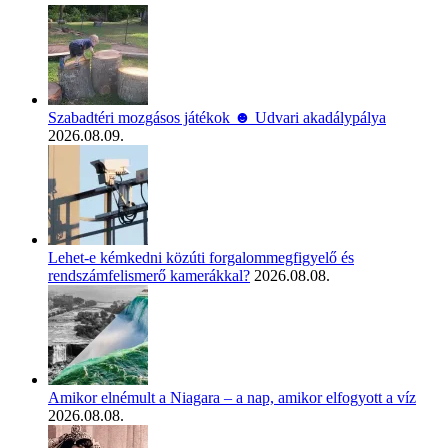
Szabadtéri mozgásos játékok ☻ Udvari akadálypálya
2026.08.09.
Lehet-e kémkedni közúti forgalommegfigyelő és
rendszámfelismerő kamerákkal?
2026.08.08.
Amikor elnémult a Niagara – a nap, amikor elfogyott a víz
2026.08.08.