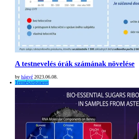
A testnevelés órák számának növelése
by
hágyé
2023.06.08.
Természetismeret