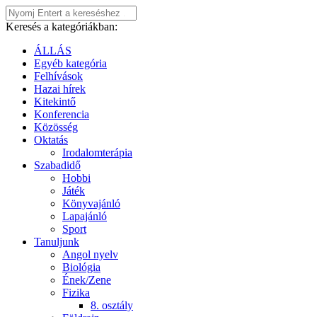
Keresés a kategóriákban:
ÁLLÁS
Egyéb kategória
Felhívások
Hazai hírek
Kitekintő
Konferencia
Közösség
Oktatás
Irodalomterápia
Szabadidő
Hobbi
Játék
Könyvajánló
Lapajánló
Sport
Tanuljunk
Angol nyelv
Biológia
Ének/Zene
Fizika
8. osztály