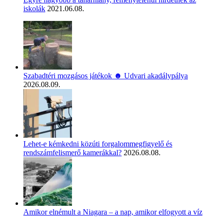
iskolák
2021.06.08.
Szabadtéri mozgásos játékok ☻ Udvari akadálypálya
2026.08.09.
Lehet-e kémkedni közúti forgalommegfigyelő és
rendszámfelismerő kamerákkal?
2026.08.08.
Amikor elnémult a Niagara – a nap, amikor elfogyott a víz