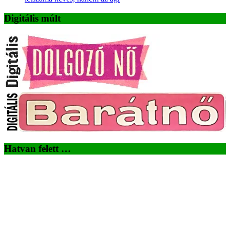
Digitális múlt
Hatvan felett …