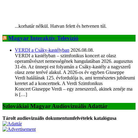
...korhatár nélkül. Hatvan felett és hetvenen túl.
Magyar Interaktív Televízió
VERDI a Csáky-kastélyban
2026.08.08.
VERDI a kastélyban – szimfonikus koncert az olasz
operaművészet nemességének hangulatában 2026. augusztus
31-én. Az ünnepi est folyamán a Csáky-kastély a nagyszerű
olasz zene terévé alakul. A 2026-os év egyben Giuseppe
Verdi halálának 125. évfordulója is, ami természetes jubileumi
keretet ad a koncertnek. A Verdi Szimfonikus
Koncert Giuseppe Verdi – egy zeneszerző, akinek zenéje ma
is […]
Szlovákiai Magyar Audiovizuális Adattár
Tárolt audiovizuális dokumentumfelvételek katalógusa