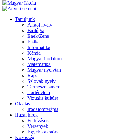
Tanuljunk
Angol nyelv
Biológia
Ének/Zene
Fizika
Informatika
Kémia
Magyar irodalom
Matematika
Magyar nyelvtan
Rajz
Szlovák nyelv
Természetismeret
Történelem
Vizuális kultúra
Oktatás
Irodalomterápia
Hazai hírek
Felhívások
Versenyek
Egyéb kategória
Közösség