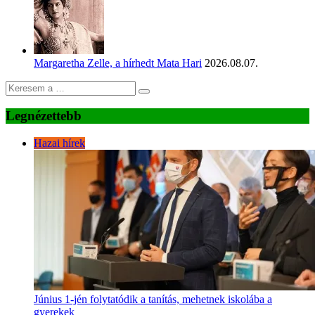
Margaretha Zelle, a hírhedt Mata Hari
2026.08.07.
Legnézettebb
Hazai hírek
Június 1-jén folytatódik a tanítás, mehetnek iskolába a
gyerekek