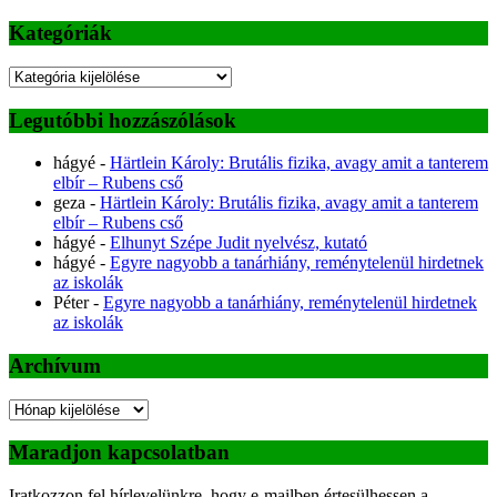
Kategóriák
Kategóriák
Legutóbbi hozzászólások
hágyé
-
Härtlein Károly: Brutális fizika, avagy amit a tanterem
elbír – Rubens cső
geza
-
Härtlein Károly: Brutális fizika, avagy amit a tanterem
elbír – Rubens cső
hágyé
-
Elhunyt Szépe Judit nyelvész, kutató
hágyé
-
Egyre nagyobb a tanárhiány, reménytelenül hirdetnek
az iskolák
Péter
-
Egyre nagyobb a tanárhiány, reménytelenül hirdetnek
az iskolák
Archívum
Archívum
Maradjon kapcsolatban
Iratkozzon fel hírlevelünkre, hogy e-mailben értesülhessen a