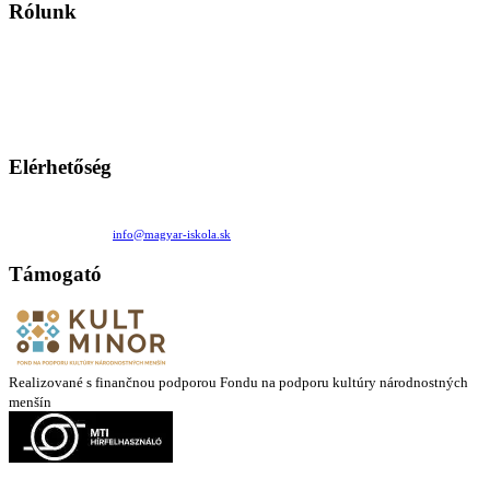
Rólunk
A Magyar Iskola a szlovákiai magyar iskolák, tanárok, szülők és
persze a diákok fóruma
Ezen az oldalon esetenként olyan írások jelennek meg, amelyek a hagyományos iskolafelfogástól eltérő
mintákat népszerűsítenek. Ennek következtében előfordulhat, hogy az idetévedő kiskorú felhasználók
látóköre gyorsabban szélesedik, mint azt a szülők esetleg szeretnék.
Elérhetőség
Családi Kör Egyesület/Združenie rod. kruhov
Medzilaborecká 17, 82101 Bratislava
+421 911 732 190 |
info@magyar-iskola.sk
Támogató
Realizované s finančnou podporou Fondu na podporu kultúry národnostných
menšín