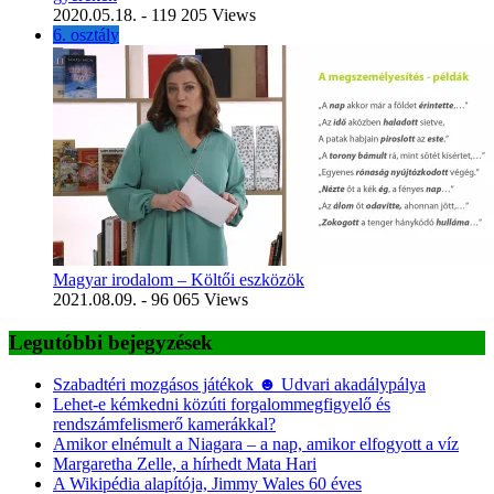
2020.05.18.
- 119 205 Views
6. osztály
Magyar irodalom – Költői eszközök
2021.08.09.
- 96 065 Views
Legutóbbi bejegyzések
Szabadtéri mozgásos játékok ☻ Udvari akadálypálya
Lehet-e kémkedni közúti forgalommegfigyelő és
rendszámfelismerő kamerákkal?
Amikor elnémult a Niagara – a nap, amikor elfogyott a víz
Margaretha Zelle, a hírhedt Mata Hari
A Wikipédia alapítója, Jimmy Wales 60 éves