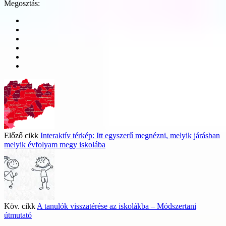
Megosztás:
Előző cikk
Interaktív térkép: Itt egyszerű megnézni, melyik járásban
melyik évfolyam megy iskolába
Köv. cikk
A tanulók visszatérése az iskolákba – Módszertani
útmutató