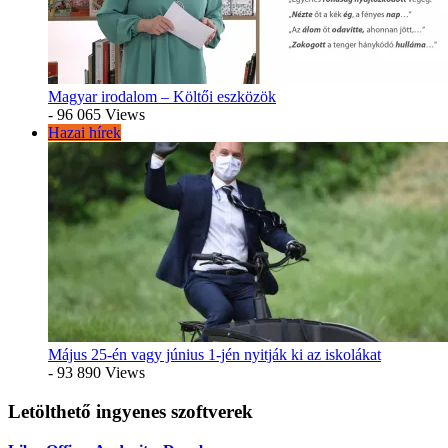
Magyar irodalom – Költői eszközök
- 96 065 Views
Hazai hírek
Május 25-én vagy június 1-jén nyitják ki az iskolákat
- 93 890 Views
Letölthető ingyenes szoftverek