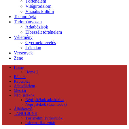
Történelem
Világirodalom
Vizuális kultúra
Technológia
Tudományosan
Adatbázisok
Elbeszélt történelem
Vélemény
Gyermeknevelés
Lélektan
Versenyek
Zene
Home
Home 2
Rólunk
Kapcsolat
Adatvédelem
Mesetár
Népi játékok
Népi játékok adatbázisa
Népi játékok (Csemadok)
Álláskereső
TANULJUNK
Történelmi évfordulók
Informatika szótár