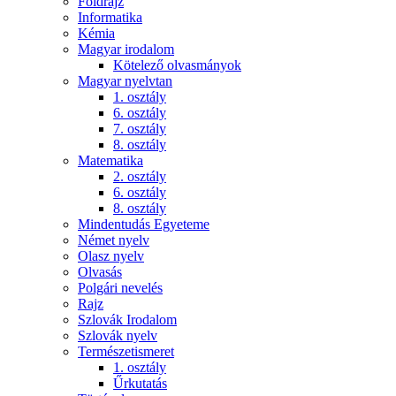
Földrajz
Informatika
Kémia
Magyar irodalom
Kötelező olvasmányok
Magyar nyelvtan
1. osztály
6. osztály
7. osztály
8. osztály
Matematika
2. osztály
6. osztály
8. osztály
Mindentudás Egyeteme
Német nyelv
Olasz nyelv
Olvasás
Polgári nevelés
Rajz
Szlovák Irodalom
Szlovák nyelv
Természetismeret
1. osztály
Űrkutatás