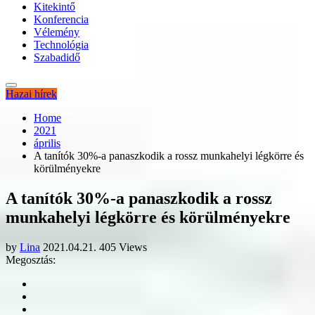
Kitekintő
Konferencia
Vélemény
Technológia
Szabadidő
Hazai hírek
Home
2021
április
A tanítók 30%-a panaszkodik a rossz munkahelyi légkörre és
körülményekre
A tanítók 30%-a panaszkodik a rossz
munkahelyi légkörre és körülményekre
by
Lina
2021.04.21.
405 Views
Megosztás: