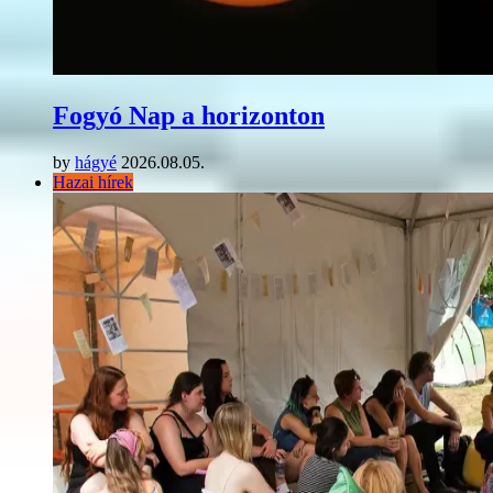
Fogyó Nap a horizonton
by
hágyé
2026.08.05.
Hazai hírek