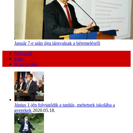
Január 7-e után újra tárgyalnak a béremelésről
Népszerű
Friss
Hozzászólás
Június 1-jén folytatódik a tanítás, mehetnek iskolába a
gyerekek
2020.05.18.