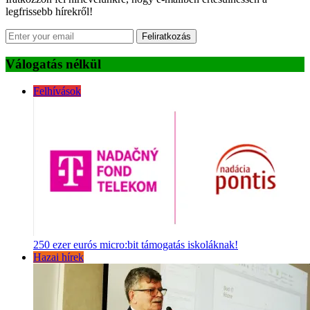
legfrissebb hírekről!
Feliratkozás
Válogatás nélkül
Felhívások
250 ezer eurós micro:bit támogatás iskoláknak!
Hazai hírek