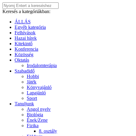
Keresés a kategóriákban:
ÁLLÁS
Egyéb kategória
Felhívások
Hazai hírek
Kitekintő
Konferencia
Közösség
Oktatás
Irodalomterápia
Szabadidő
Hobbi
Játék
Könyvajánló
Lapajánló
Sport
Tanuljunk
Angol nyelv
Biológia
Ének/Zene
Fizika
8. osztály