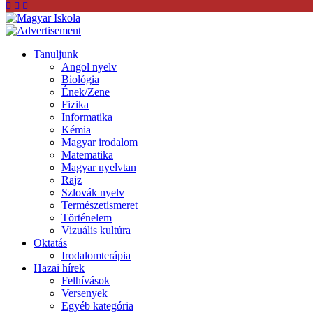
Tanuljunk
Angol nyelv
Biológia
Ének/Zene
Fizika
Informatika
Kémia
Magyar irodalom
Matematika
Magyar nyelvtan
Rajz
Szlovák nyelv
Természetismeret
Történelem
Vizuális kultúra
Oktatás
Irodalomterápia
Hazai hírek
Felhívások
Versenyek
Egyéb kategória