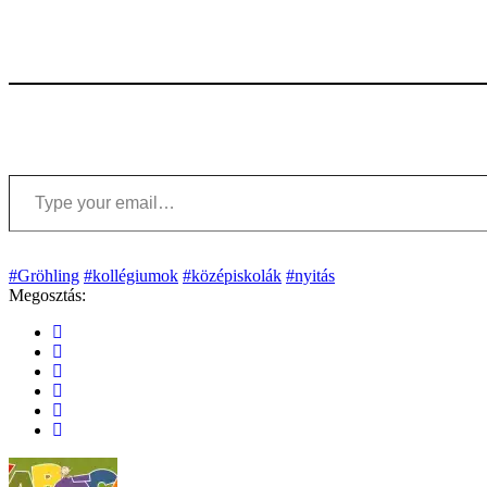
Type your email…
#Gröhling
#kollégiumok
#középiskolák
#nyitás
Megosztás: