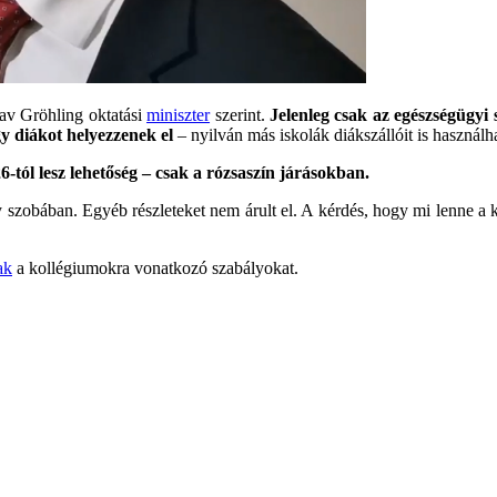
lav Gröhling oktatási
miniszter
szerint.
Jelenleg csak az egészségügyi 
y diákot helyezzenek el
– nyilván más iskolák diákszállóit is használha
6-tól lesz lehetőség – csak a rózsaszín járásokban.
y szobában. Egyéb részleteket nem árult el. A kérdés, hogy mi lenne a
ak
a kollégiumokra vonatkozó szabályokat.