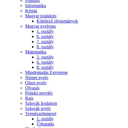
Földrajz
Informatika
Kémia
Magyar irodalom
Kötelező olvasmányok
Magyar nyelvtan
1. osztály
6. osztály
7. osztály
8. osztály
Matematika
2. osztály
6. osztály
8. osztály
Mindentudás Egyeteme
Német nyelv
Olasz nyelv
Olvasás
Polgári nevelés
Rajz
Szlovák Irodalom
Szlovák nyelv
Természetismeret
1. osztály
Űrkutatás