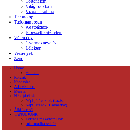
Történelem
Világirodalom
Vizuális kultúra
Technológia
Tudományosan
Adatbázisok
Elbeszélt történelem
Vélemény
Gyermeknevelés
Lélektan
Versenyek
Zene
Home
Home 2
Rólunk
Kapcsolat
Adatvédelem
Mesetár
Népi játékok
Népi játékok adatbázisa
Népi játékok (Csemadok)
Álláskereső
TANULJUNK
Történelmi évfordulók
Informatika szótár