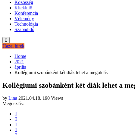
Közösség
Kitekintő
Konferencia
Vélemény
Technológia
Szabadidő
Hazai hírek
Home
2021
április
Kollégiumi szobánként két diák lehet a megoldás
Kollégiumi szobánként két diák lehet a me
by
Lina
2021.04.18.
190 Views
Megosztás: