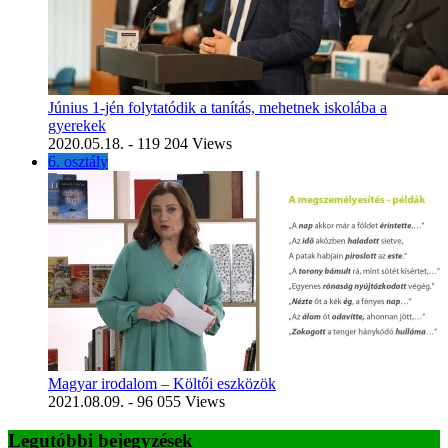
Június 1-jén folytatódik a tanítás, mehetnek iskolába a
gyerekek
2020.05.18.
- 119 204 Views
6. osztály
Magyar irodalom – Költői eszközök
2021.08.09.
- 96 055 Views
Legutóbbi bejegyzések