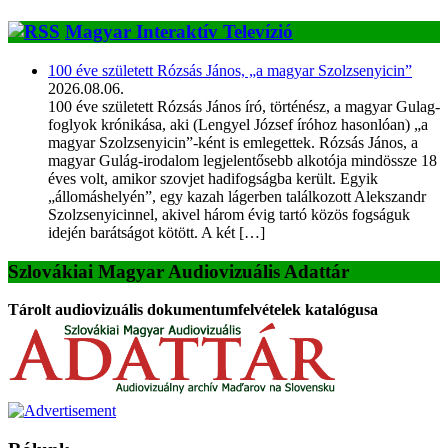
Magyar Interaktív Televízió
100 éve született Rózsás János, „a magyar Szolzsenyicin”
2026.08.06.
100 éve született Rózsás János író, történész, a magyar Gulag-
foglyok krónikása, aki (Lengyel József íróhoz hasonlóan) „a
magyar Szolzsenyicin”-ként is emlegettek. Rózsás János, a
magyar Gulág-irodalom legjelentősebb alkotója mindössze 18
éves volt, amikor szovjet hadifogságba került. Egyik
„állomáshelyén”, egy kazah lágerben találkozott Alekszandr
Szolzsenyicinnel, akivel három évig tartó közös fogságuk
idején barátságot kötött. A két […]
Szlovákiai Magyar Audiovizuális Adattár
Tárolt audiovizuális dokumentumfelvételek katalógusa