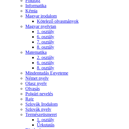
Földrajz
Informatika
Kémia
Magyar irodalom
Kötelező olvasmányok
Magyar nyelvtan
1. osztály
6. osztály
7. osztály
8. osztály
Matematika
2. osztály
6. osztály
8. osztály
Mindentudás Egyeteme
Német nyelv
Olasz nyelv
Olvasás
Polgári nevelés
Rajz
Szlovák Irodalom
Szlovák nyelv
Természetismeret
1. osztály
Űrkutatás