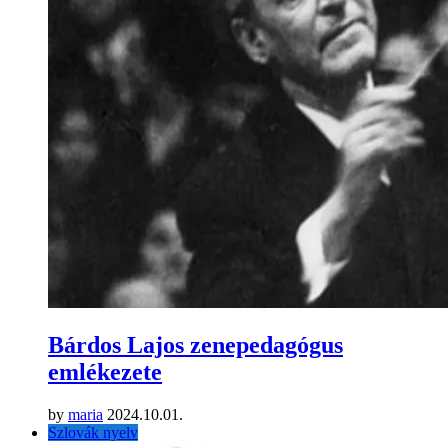
Bárdos Lajos zenepedagógus
emlékezete
by
maria
2024.10.01.
Szlovák nyelv