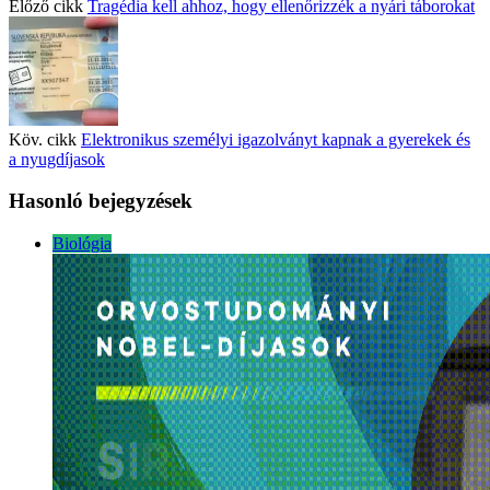
Előző cikk
Tragédia kell ahhoz, hogy ellenőrizzék a nyári táborokat
Köv. cikk
Elektronikus személyi igazolványt kapnak a gyerekek és
a nyugdíjasok
Hasonló bejegyzések
Biológia