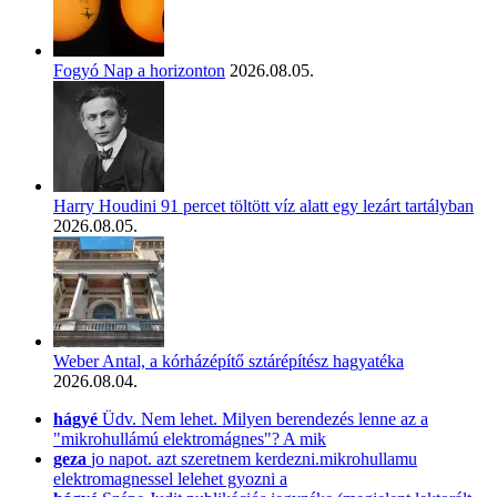
Fogyó Nap a horizonton
2026.08.05.
Harry Houdini 91 percet töltött víz alatt egy lezárt tartályban
2026.08.05.
Weber Antal, a kórházépítő sztárépítész hagyatéka
2026.08.04.
hágyé
Üdv. Nem lehet. Milyen berendezés lenne az a
"mikrohullámú elektromágnes"? A mik
geza
jo napot. azt szeretnem kerdezni.mikrohullamu
elektromagnessel lelehet gyozni a