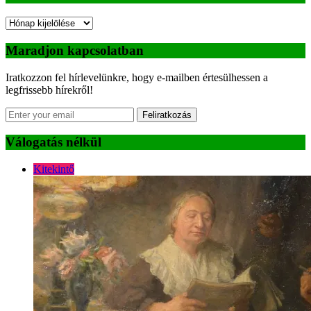
Archívum
Maradjon kapcsolatban
Iratkozzon fel hírlevelünkre, hogy e-mailben értesülhessen a
legfrissebb hírekről!
Feliratkozás
Válogatás nélkül
Kitekintő