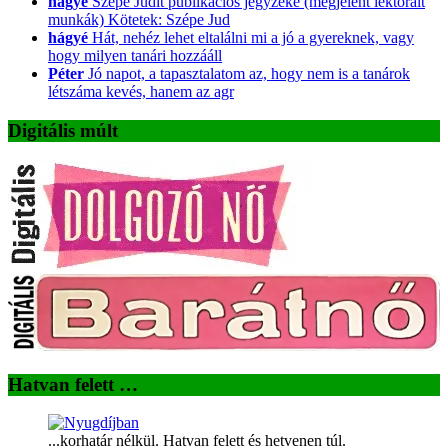
hágyé
Szépe Judit publikációs jegyzéke (megjelent lektorált
munkák) Kötetek: Szépe Jud
hágyé
Hát, nehéz lehet eltalálni mi a jó a gyereknek, vagy
hogy milyen tanári hozzááll
Péter
Jó napot, a tapasztalatom az, hogy nem is a tanárok
létszáma kevés, hanem az agr
Digitális múlt
Hatvan felett …
...korhatár nélkül. Hatvan felett és hetvenen túl.