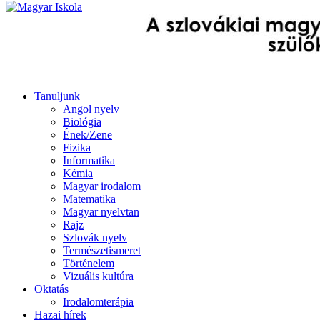
Tanuljunk
Angol nyelv
Biológia
Ének/Zene
Fizika
Informatika
Kémia
Magyar irodalom
Matematika
Magyar nyelvtan
Rajz
Szlovák nyelv
Természetismeret
Történelem
Vizuális kultúra
Oktatás
Irodalomterápia
Hazai hírek