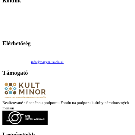
Rólunk
A Magyar Iskola a szlovákiai magyar iskolák, tanárok, szülők és
persze a diákok fóruma
Ezen az oldalon esetenként olyan írások jelennek meg, amelyek a hagyományos iskolafelfogástól eltérő
mintákat népszerűsítenek. Ennek következtében előfordulhat, hogy az idetévedő kiskorú felhasználók
látóköre gyorsabban szélesedik, mint azt a szülők esetleg szeretnék.
Elérhetőség
Családi Kör Egyesület/Združenie rod. kruhov
Medzilaborecká 17, 82101 Bratislava
+421 911 732 190 |
info@magyar-iskola.sk
Támogató
Realizované s finančnou podporou Fondu na podporu kultúry národnostných
menšín
Legnézettebb