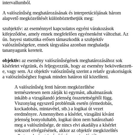
intervallumból.
A valószínűség meghatározásának és interpretációjának három
alapvető megközelítését különböztethetjük meg:
szubjektív: az eseménnyel kapcsolatos egyéni várakozások
kifejeződése, amely ennek megfelelően egyénenként változhat. Az
ún. bayesi statisztika erősen támaszkodik a szubjektív
valószínűségekre, ennek tárgyalása azonban meghaladja
tananyagunk kereteit.
objektív:
az esemény valószínűségének meghatározásához sok
kísérletet végzünk, és feljegyezzük, hogy az esemény bekövetkezett-
e, vagy sem. Az objektív valószínűség szerint a relatív gyakoriságok
a valószínűséghez fognak minden határon túl közelíteni.
A valószínűség fenti három megközelítése
természetesen nem zárják ki egymást, alkalmazásuk
inkább a vizsgálandó jelenség összetettségétől függ.
Viszonylag egyszerű problémák esetén (érmedobás,
kockadobás, mintavétel, stb.) a logikai út vezet
eredményre. Amennyiben a kísérlet, vizsgálni kívánt
jelenség bonyolultabb, logikai úton nem határozható
meg a valószínűsége, de nincs elvi akadálya a kísérlet
sokszori elvégzésének, akkor az objektív megközelítés