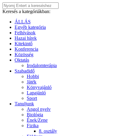
Keresés a kategóriákban:
ÁLLÁS
Egyéb kategória
Felhívások
Hazai hírek
Kitekintő
Konferencia
Közösség
Oktatás
Irodalomterápia
Szabadidő
Hobbi
Játék
Könyvajánló
Lapajánló
Sport
Tanuljunk
Angol nyelv
Biológia
Ének/Zene
Fizika
8. osztály