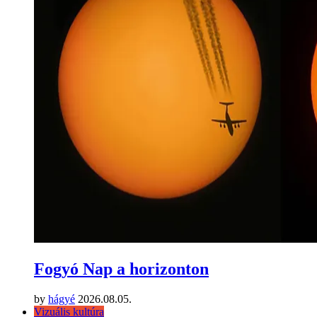
Fogyó Nap a horizonton
by
hágyé
2026.08.05.
Vizuális kultúra