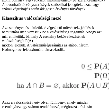
atomi bomlás), vagy sokszor megismételhető (pl. szerencsejátékok).
A levonható törvényszerűségek statisztikai jellegűek, azaz nagy
számú végrehajtás során átlagosan érvényes törvények.
Klasszikus valószínűségi mező
Az események és a köztük elvégezhető műveletek, jelölések
bemutatása után vezessük be a valószínűség fogalmát. Ahogy azt
már említettük, bármely
A
esemény bekövetkezésének
valószínűségét P(A)
módon jelöljük. A valószínűségszámítás az alábbi három,
Kolmogorov-féle axiómára támaszkodik.
Azaz a valószínűség egy olyan függvény, amely minden
eseményhez egy számot rendel hozzá, méghozzá a 0-1 zárt