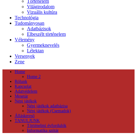
Történelem
Világirodalom
Vizuális kultúra
Technológia
Tudományosan
Adatbázisok
Elbeszélt történelem
Vélemény
Gyermeknevelés
Lélektan
Versenyek
Zene
Home
Home 2
Rólunk
Kapcsolat
Adatvédelem
Mesetár
Népi játékok
Népi játékok adatbázisa
Népi játékok (Csemadok)
Álláskereső
TANULJUNK
Történelmi évfordulók
Informatika szótár