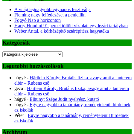
A világ legnagyobb egynapos fesztiválja
Fleming nagy felfedezése, a penicillin
Fogyó Nap a horizonton
Harry Houdini 91 percet töltött víz alatt egy lezárt tartályban
Weber Antal, a kórházépítő sztárépítész hagyatéka
Kategóriák
Kategóriák
Legutóbbi hozzászólások
hágyé
-
Härtlein Károly: Brutális fizika, avagy amit a tanterem
elbír – Rubens cső
geza
-
Härtlein Károly: Brutális fizika, avagy amit a tanterem
elbír – Rubens cső
hágyé
-
Elhunyt Szépe Judit nyelvész, kutató
hágyé
-
Egyre nagyobb a tanárhiány, reménytelenül hirdetnek
az iskolák
Péter
-
Egyre nagyobb a tanárhiány, reménytelenül hirdetnek
az iskolák
Archívum