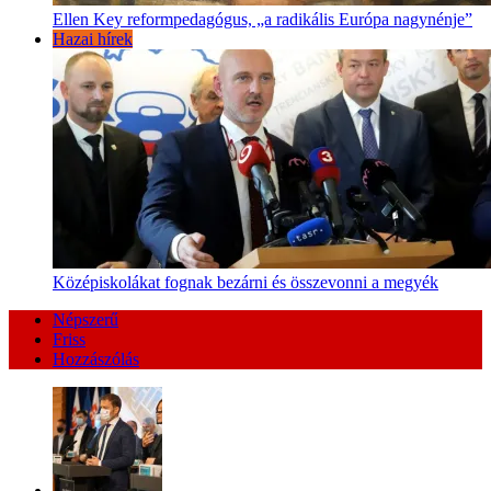
Ellen Key reformpedagógus, „a radikális Európa nagynénje”
Hazai hírek
Középiskolákat fognak bezárni és összevonni a megyék
Népszerű
Friss
Hozzászólás