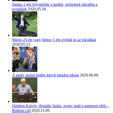
Június 1-jén folytatódik a tanítás, mehetnek iskolába a
gyerekek
2020.05.18.
Május 25-én vagy június 1-jén nyitják ki az iskolákat
2020.05.13.
A tanév utolsó hetére kinyit minden iskola
2020.06.09.
Härtlein Károly: Brutális fizika, avagy amit a tanterem elbír –
Rubens cső
2020.11.09.