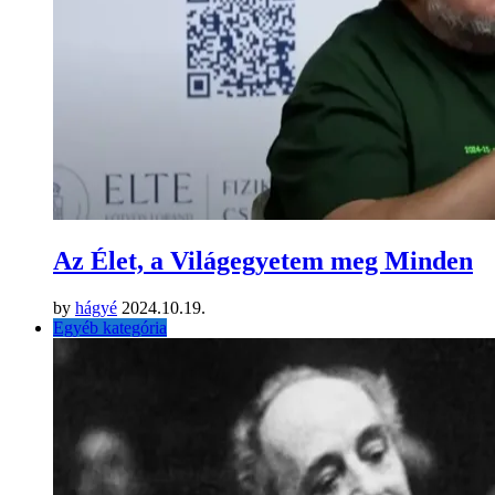
Az Élet, a Világegyetem meg Minden
by
hágyé
2024.10.19.
Egyéb kategória