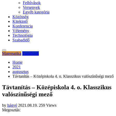
Felhívások
Versenyek
Egyéb kategória
Közösség
Kitekintő
Konferencia
Vélemény
Technológia
Szabadidő
Matematika
Tanuljunk
Home
2021
augusztus
Távtanítás – Középiskola 4. o. Klasszikus valószínűségi mező
Távtanítás – Középiskola 4. o. Klasszikus
valószínűségi mező
by
hágyé
2021.08.19.
259 Views
Megosztás: