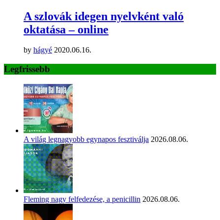
A szlovák idegen nyelvként való
oktatása – online
by
hágyé
2020.06.16.
Legfrissebb
A világ legnagyobb egynapos fesztiválja
2026.08.06.
Fleming nagy felfedezése, a penicillin
2026.08.06.