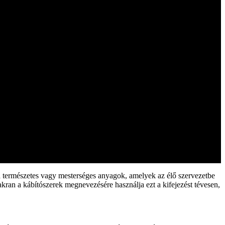
 a természetes vagy mesterséges anyagok, amelyek az élő szervezetbe
akran a kábítószerek megnevezésére használja ezt a kifejezést tévesen,