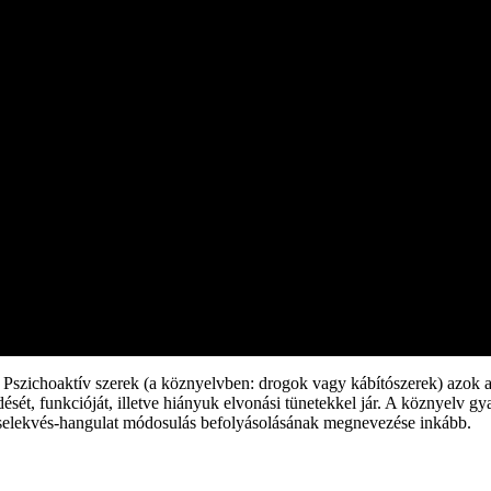
ai. Pszichoaktív szerek (a köznyelvben: drogok vagy kábítószerek) azok
ét, funkcióját, illetve hiányuk elvonási tünetekkel jár. A köznyelv gy
-cselekvés-hangulat módosulás befolyásolásának megnevezése inkább.