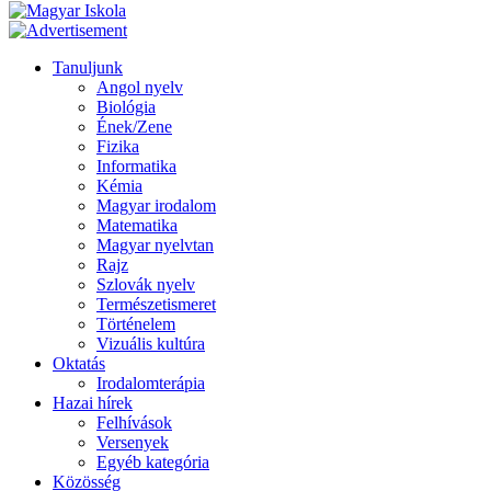
Tanuljunk
Angol nyelv
Biológia
Ének/Zene
Fizika
Informatika
Kémia
Magyar irodalom
Matematika
Magyar nyelvtan
Rajz
Szlovák nyelv
Természetismeret
Történelem
Vizuális kultúra
Oktatás
Irodalomterápia
Hazai hírek
Felhívások
Versenyek
Egyéb kategória
Közösség