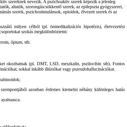
tív szereknek nevezik. A pszichoaktív szerek képezik a jelenleg
tók, altatók, szorongáscsökkentő szerek, az epilepszia gyógyszerei,
imániás szerek, pszichostimulánsok, opioidok, élvezeti szerek és az
náló milyen célból (pl. önmedikalizációs hipotézis), életvezetési
csoportokat szokás megkülönböztetni:
eroin, ópium, stb.
yeket okozhatnak (pl. DMT, LSD, meszkalin, pszilocibin stb). Fontos
inációkat, sokkal inkább illúziókat vagy pszeudohallucinációkat.
nabinoidok;
iák szempontjából azonban érdemes kiemelni néhány különleges hatás
z ayahuasca.
n előfordulnak: