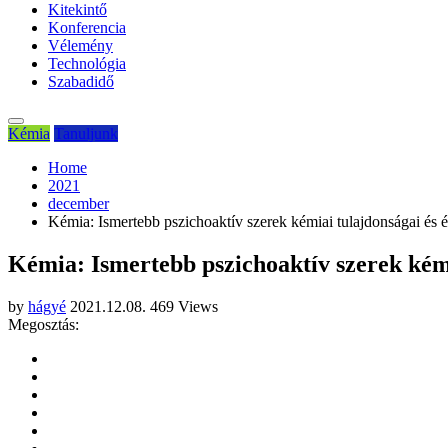
Kitekintő
Konferencia
Vélemény
Technológia
Szabadidő
Kémia
Tanuljunk
Home
2021
december
Kémia: Ismertebb pszichoaktív szerek kémiai tulajdonságai és él
Kémia: Ismertebb pszichoaktív szerek kémia
by
hágyé
2021.12.08.
469 Views
Megosztás: