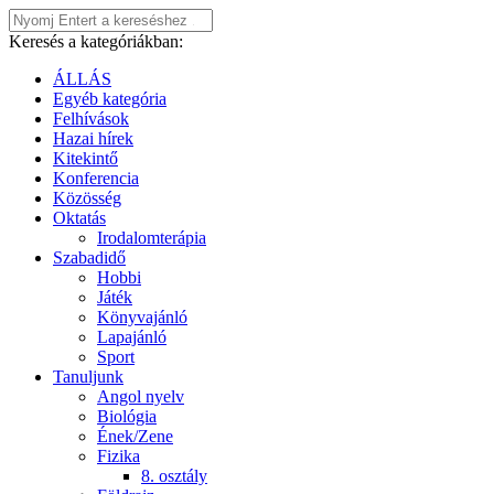
Keresés a kategóriákban:
ÁLLÁS
Egyéb kategória
Felhívások
Hazai hírek
Kitekintő
Konferencia
Közösség
Oktatás
Irodalomterápia
Szabadidő
Hobbi
Játék
Könyvajánló
Lapajánló
Sport
Tanuljunk
Angol nyelv
Biológia
Ének/Zene
Fizika
8. osztály