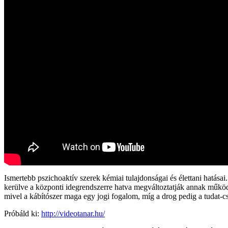
Ismertebb pszichoaktív szerek kémiai tulajdonságai és élettani hatás
kerülve a központi idegrendszerre hatva megváltoztatják annak működés
mivel a kábítószer maga egy jogi fogalom, míg a drog pedig a tudat
Próbáld ki:
http://videotanar.hu/