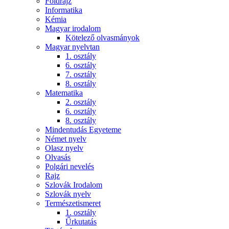
Földrajz
Informatika
Kémia
Magyar irodalom
Kötelező olvasmányok
Magyar nyelvtan
1. osztály
6. osztály
7. osztály
8. osztály
Matematika
2. osztály
6. osztály
8. osztály
Mindentudás Egyeteme
Német nyelv
Olasz nyelv
Olvasás
Polgári nevelés
Rajz
Szlovák Irodalom
Szlovák nyelv
Természetismeret
1. osztály
Űrkutatás