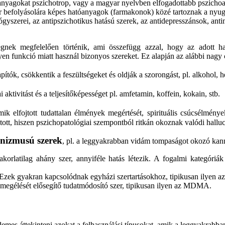
 anyagokat pszichotrop, vagy a magyar nyelvben elfogadottabb pszichoak
 befolyásolára képes hatóanyagok (farmakonok) közé tartoznak a nyugta
ógyszerei, az antipszichotikus hatású szerek, az antidepresszánsok, ant
nek megfelelően történik, ami összefügg azzal, hogy az adott hasz
 funkció miatt használ bizonyos szereket. Ez alapján az alábbi nagy 
pítók, csökkentik a feszültségeket és oldják a szorongást, pl. alkohol, h
i aktivitást és a teljesítőképességet pl. amfetamin, koffein, kokain, stb.
amik elfojtott tudattalan élmények megértését, spirituális csúcsélmén
tt, hiszen pszichopatológiai szempontból ritkán okoznak valódi halluc
anizmusú szerek
, pl. a leggyakrabban vidám tompaságot okozó kan
gyakorlatilag ahány szer, annyiféle hatás létezik. A fogalmi kategór
r. Ezek gyakran kapcsolódnak egyházi szertartásokhoz, tipikusan ilyen a
g megélését elősegítő tudatmódosító szer, tipikusan ilyen az MDMA.
emes áttekinteni azokat a felhasználási típusokat, amik a leggyakrabba