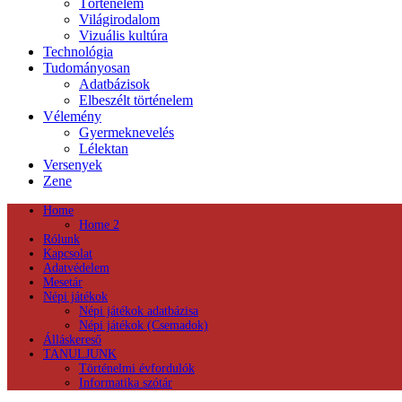
Történelem
Világirodalom
Vizuális kultúra
Technológia
Tudományosan
Adatbázisok
Elbeszélt történelem
Vélemény
Gyermeknevelés
Lélektan
Versenyek
Zene
Home
Home 2
Rólunk
Kapcsolat
Adatvédelem
Mesetár
Népi játékok
Népi játékok adatbázisa
Népi játékok (Csemadok)
Álláskereső
TANULJUNK
Történelmi évfordulók
Informatika szótár