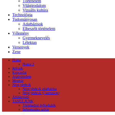
Történelem
Világirodalom
Vizuális kultúra
Technológia
Tudományosan
Adatbázisok
Elbeszélt történelem
Vélemény
Gyermeknevelés
Lélektan
Versenyek
Zene
Home
Home 2
Rólunk
Kapcsolat
Adatvédelem
Mesetár
Népi játékok
Népi játékok adatbázisa
Népi játékok (Csemadok)
Álláskereső
TANULJUNK
Történelmi évfordulók
Informatika szótár