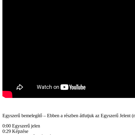
Egyszerű bemelegítő – Ebben a részben átfutjuk az Egyszerű Jelent 
0:00 Egyszerű jelen
0:29 Képzése