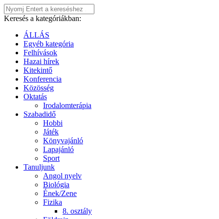
Keresés a kategóriákban:
ÁLLÁS
Egyéb kategória
Felhívások
Hazai hírek
Kitekintő
Konferencia
Közösség
Oktatás
Irodalomterápia
Szabadidő
Hobbi
Játék
Könyvajánló
Lapajánló
Sport
Tanuljunk
Angol nyelv
Biológia
Ének/Zene
Fizika
8. osztály