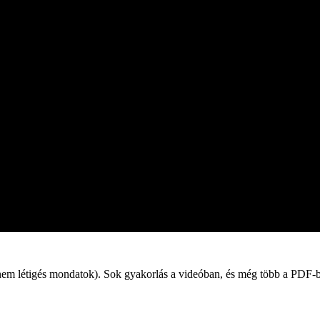
(nem létigés mondatok). Sok gyakorlás a videóban, és még több a PDF-