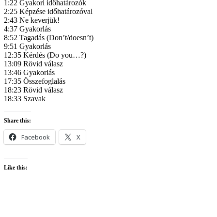
1:22 Gyakori időhatározók
2:25 Képzése időhatározóval
2:43 Ne keverjük!
4:37 Gyakorlás
8:52 Tagadás (Don’t/doesn’t)
9:51 Gyakorlás
12:35 Kérdés (Do you…?)
13:09 Rövid válasz
13:46 Gyakorlás
17:35 Összefoglalás
18:23 Rövid válasz
18:33 Szavak
Share this:
Facebook
X
Like this: