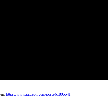
ben:
https://www.patreon.com/posts/61805541