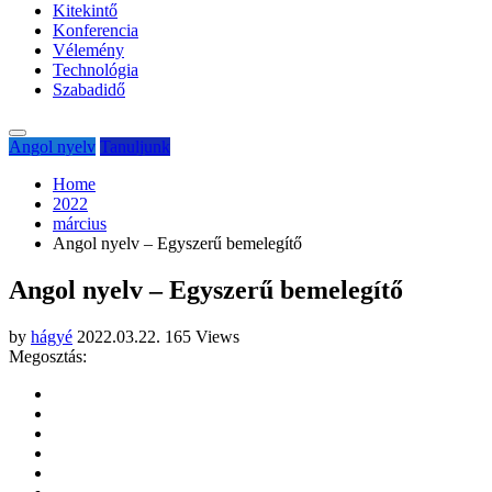
Kitekintő
Konferencia
Vélemény
Technológia
Szabadidő
Angol nyelv
Tanuljunk
Home
2022
március
Angol nyelv – Egyszerű bemelegítő
Angol nyelv – Egyszerű bemelegítő
by
hágyé
2022.03.22.
165 Views
Megosztás: