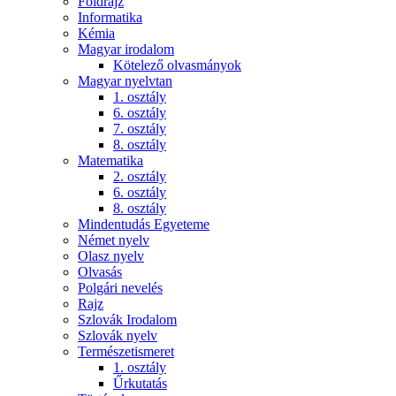
Földrajz
Informatika
Kémia
Magyar irodalom
Kötelező olvasmányok
Magyar nyelvtan
1. osztály
6. osztály
7. osztály
8. osztály
Matematika
2. osztály
6. osztály
8. osztály
Mindentudás Egyeteme
Német nyelv
Olasz nyelv
Olvasás
Polgári nevelés
Rajz
Szlovák Irodalom
Szlovák nyelv
Természetismeret
1. osztály
Űrkutatás