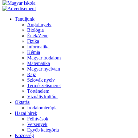
Tanuljunk
Angol nyelv
Biológia
Ének/Zene
Fizika
Informatika
Kémia
Magyar irodalom
Matematika
Magyar nyelvtan
Rajz
Szlovák nyelv
Természetismeret
Történelem
Vizuális kultúra
Oktatás
Irodalomterápia
Hazai hírek
Felhívások
Versenyek
Egyéb kategória
Közösség