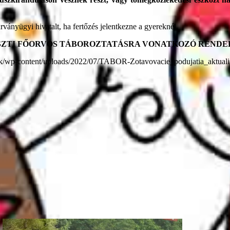
árványügyi hivatalt, ha fertőzés jelentkezne a gyereknél.
ISZTI FŐORVOS TÁBOROZTATÁSRA VONATKOZÓ RENDE
content/uploads/2022/07/TABOR-Zotavovacie_podujatia