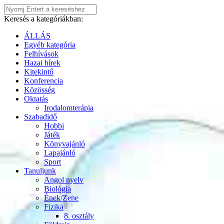
Keresés a kategóriákban:
ÁLLÁS
Egyéb kategória
Felhívások
Hazai hírek
Kitekintő
Konferencia
Közösség
Oktatás
Irodalomterápia
Szabadidő
Hobbi
Játék
Könyvajánló
Lapajánló
Sport
Tanuljunk
Angol nyelv
Biológia
Ének/Zene
Fizika
8. osztály