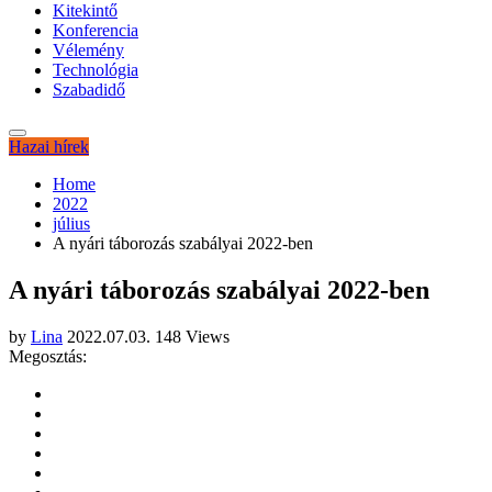
Kitekintő
Konferencia
Vélemény
Technológia
Szabadidő
Hazai hírek
Home
2022
július
A nyári táborozás szabályai 2022-ben
A nyári táborozás szabályai 2022-ben
by
Lina
2022.07.03.
148 Views
Megosztás: