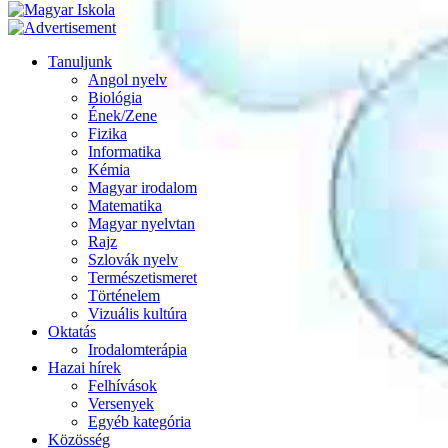
Tanuljunk
Angol nyelv
Biológia
Ének/Zene
Fizika
Informatika
Kémia
Magyar irodalom
Matematika
Magyar nyelvtan
Rajz
Szlovák nyelv
Természetismeret
Történelem
Vizuális kultúra
Oktatás
Irodalomterápia
Hazai hírek
Felhívások
Versenyek
Egyéb kategória
Közösség