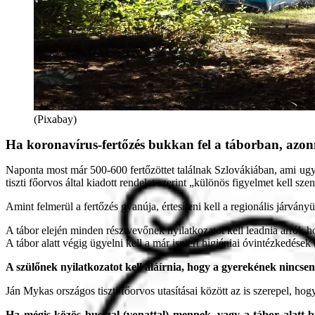
(Pixabay)
Ha koronavírus-fertőzés bukkan fel a táborban, azonna
Naponta most már 500-600 fertőzöttet találnak Szlovákiában, ami ugya
tiszti főorvos által kiadott rendelet szerint „különös figyelmet kell sz
Amint felmerül a fertőzés gyanúja, értesíteni kell a regionális járványü
A tábor elején minden résztvevőnek nyilatkozatot kell leadnia arról, 
A tábor alatt végig ügyelni kell a már ismert higiéniai óvintézkedések 
A szülőnek nyilatkozatot kell aláírnia, hogy a gyerekének nincsen
Ján Mykas országos tiszti főorvos utasításai között az is szerepel, ho
Ha mégis közös busszal (vonattal) mennek, vagy a tábor alatt 