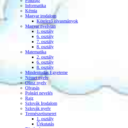
Földrajz
Informatika
Kémia
Magyar irodalom
Kötelező olvasmányok
Magyar nyelvtan
1. osztály
6. osztály
7. osztály
8. osztály
Matematika
2. osztály
6. osztály
8. osztály
Mindentudás Egyeteme
Német nyelv
Olasz nyelv
Olvasás
Polgári nevelés
Rajz
Szlovák Irodalom
Szlovák nyelv
Természetismeret
1. osztály
Űrkutatás