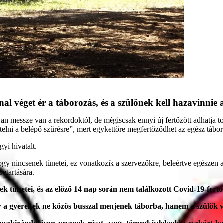
l véget ér a táborozás, és a szülőnek kell hazavinnie a
n messze van a rekordoktól, de mégiscsak ennyi új fertőzött adhatja to
entelni a belépő szűrésre”, mert egykettőre megfertőződhet az egész tábor
gyi hivatalt.
hogy nincsenek tünetei, ez vonatkozik a szervezőkre, beleértve egészen 
betartására.
ek tünetei, és az előző 14 nap során nem találkozott Covid-19-fertőz
gy
a gyerekek ne közös busszal menjenek táborba, hanem a szülők v
buszkiránduláson vesznek részt, vagy tömegközlekedési eszközt h