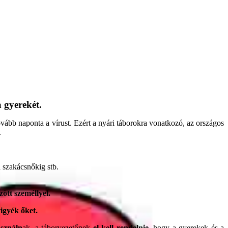
 gyerekét.
vább naponta a vírust. Ezért a nyári táborokra vonatkozó, az országos
.
a szakácsnőkig stb.
ött személlyel.
igyék őket.
asználn
ak, a táborvezetőnek
el kell rendelnie
, hogy a gyerekek és a