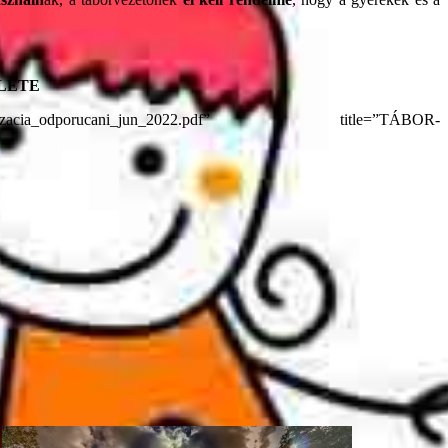
LETE
_aktualizacia_odporucani_jun_2022.pdf” title=”TÁBOR-