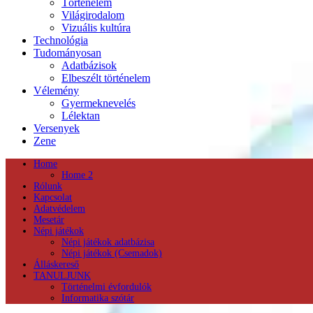
Történelem
Világirodalom
Vizuális kultúra
Technológia
Tudományosan
Adatbázisok
Elbeszélt történelem
Vélemény
Gyermeknevelés
Lélektan
Versenyek
Zene
Home
Home 2
Rólunk
Kapcsolat
Adatvédelem
Mesetár
Népi játékok
Népi játékok adatbázisa
Népi játékok (Csemadok)
Álláskereső
TANULJUNK
Történelmi évfordulók
Informatika szótár