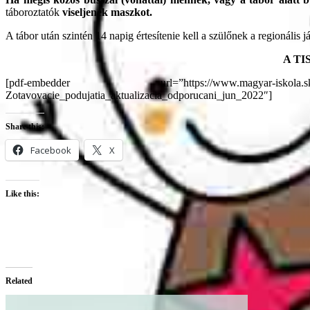
táboroztatók
viseljenek maszkot.
A tábor után szintén 14 napig értesítenie kell a szülőnek a regionális j
A T
[pdf-embedder url=”https://www.magyar-iskola.sk/wp-
Zotavovacie_podujatia_aktualizacia_odporucani_jun_2022″]
Share this:
Facebook
X
Like this:
Related