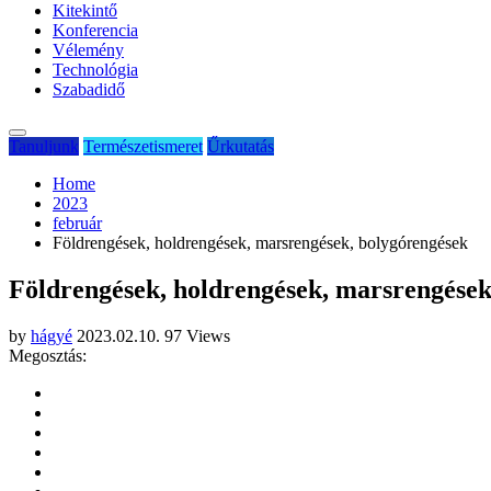
Kitekintő
Konferencia
Vélemény
Technológia
Szabadidő
Tanuljunk
Természetismeret
Űrkutatás
Home
2023
február
Földrengések, holdrengések, marsrengések, bolygórengések
Földrengések, holdrengések, marsrengések
by
hágyé
2023.02.10.
97 Views
Megosztás: