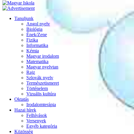
Tanuljunk
Angol nyelv
Biológia
Ének/Zene
Fizika
Informatika
Kémia
Magyar irodalom
Matematika
Magyar nyelvtan
Rajz
Szlovák nyelv
Természetismeret
Történelem
Vizuális kultúra
Oktatás
Irodalomterápia
Hazai hírek
Felhívások
Versenyek
Egyéb kategória
Közösség