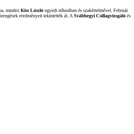
ása, mindez
Kiss László
egyedi stílusában és szakértelmével. Február
górengések eredményeit tekintették át. A
Svábhegyi Csillagvizsgáló
és