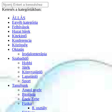
Keresés a kategóriákban:
ÁLLÁS
Egyéb kategória
Felhívások
Hazai hírek
Kitekintő
Konferencia
Közösség
Oktatás
Irodalomterápia
Szabadidő
Hobbi
Játék
Könyvajánló
Lapajánló
Sport
Tanuljunk
Angol nyelv
Biológia
Ének/Zene
Fizika
8. osztály