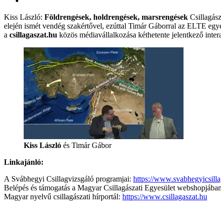
Kiss László:
Földrengések, holdrengések, marsrengések
Csillagász
elején ismét vendég szakértővel, ezúttal Timár Gáborral az ELTE egyet
a
csillagaszat.hu
közös médiavállalkozása kéthetente jelentkező inter
Kiss László
és Timár Gábor
Linkajánló:
A Svábhegyi Csillagvizsgáló programjai:
https://www.svabhegyicsilla
Belépés és támogatás a Magyar Csillagászati Egyesület webshopjába
Magyar nyelvű csillagászati hírportál:
https://www.csillagaszat.hu