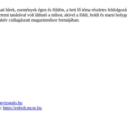
ati hírek, események égen és földön, a heti fő téma részletes feldolgoz
emi tanárával volt látható a műsor, akivel a földi, holdi és marsi boly
aktív csillagászati magazinműsor formájában.
gvizsgalo.hu
n:
https://egbolt.mcse.hu