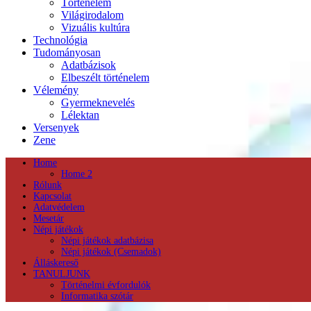
Történelem
Világirodalom
Vizuális kultúra
Technológia
Tudományosan
Adatbázisok
Elbeszélt történelem
Vélemény
Gyermeknevelés
Lélektan
Versenyek
Zene
Home
Home 2
Rólunk
Kapcsolat
Adatvédelem
Mesetár
Népi játékok
Népi játékok adatbázisa
Népi játékok (Csemadok)
Álláskereső
TANULJUNK
Történelmi évfordulók
Informatika szótár