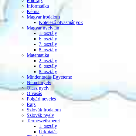
Földrajz
Informatika
Kémia
Magyar irodalom
Kötelező olvasmányok
Magyar nyelvtan
1. osztály
6. osztály
7. osztály
8. osztály
Matematika
2. osztály
6. osztály
8. osztály
Mindentudás Egyeteme
Német nyelv
Olasz nyelv
Olvasás
Polgári nevelés
Rajz
Szlovák Irodalom
Szlovák nyelv
Természetismeret
1. osztály
Űrkutatás