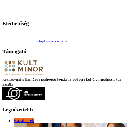
Ezen az oldalon esetenként olyan írások jelennek meg, amelyek a hagyományos iskolafelfogástól eltérő
mintákat népszerűsítenek. Ennek következtében előfordulhat, hogy az idetévedő kiskorú felhasználók
látóköre gyorsabban szélesedik, mint azt a szülők esetleg szeretnék.
Elérhetőség
Családi Kör Egyesület/Združenie rod. kruhov
Medzilaborecká 17, 82101 Bratislava
+421 911 732 190 |
info@magyar-iskola.sk
Támogató
Realizované s finančnou podporou Fondu na podporu kultúry národnostných
menšín
Legnézettebb
Hazai hírek