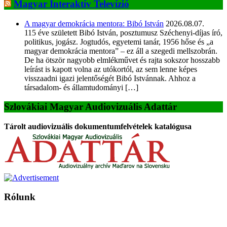
Magyar Interaktív Televízió
A magyar demokrácia mentora: Bibó István
2026.08.07.
115 éve született Bibó István, posztumusz Széchenyi-díjas író,
politikus, jogász. Jogtudós, egyetemi tanár, 1956 hőse és „a
magyar demokrácia mentora” – ez áll a szegedi mellszobrán.
De ha ötször nagyobb elmlékművet és rajta sokszor hosszabb
leírást is kapott volna az utókortól, az sem lenne képes
visszaadni igazi jelentőségét Bibó Istvánnak. Ahhoz a
társadalom- és államtudományi […]
Szlovákiai Magyar Audiovizuális Adattár
Tárolt audiovizuális dokumentumfelvételek katalógusa
Rólunk
A Magyar Iskola a szlovákiai magyar iskolák, tanárok, szülők és
persze a diákok fóruma