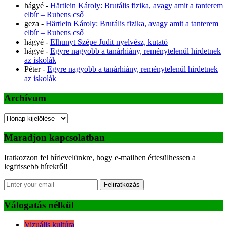
hágyé
-
Härtlein Károly: Brutális fizika, avagy amit a tanterem
elbír – Rubens cső
geza
-
Härtlein Károly: Brutális fizika, avagy amit a tanterem
elbír – Rubens cső
hágyé
-
Elhunyt Szépe Judit nyelvész, kutató
hágyé
-
Egyre nagyobb a tanárhiány, reménytelenül hirdetnek
az iskolák
Péter
-
Egyre nagyobb a tanárhiány, reménytelenül hirdetnek
az iskolák
Archívum
Archívum
Maradjon kapcsolatban
Iratkozzon fel hírlevelünkre, hogy e-mailben értesülhessen a
legfrissebb hírekről!
Feliratkozás
Válogatás nélkül
Vizuális kultúra