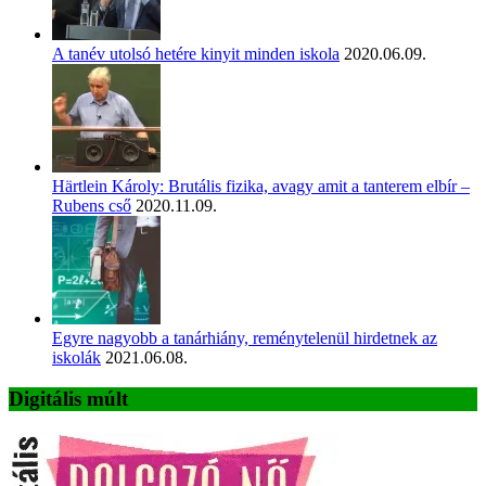
A tanév utolsó hetére kinyit minden iskola
2020.06.09.
Härtlein Károly: Brutális fizika, avagy amit a tanterem elbír –
Rubens cső
2020.11.09.
Egyre nagyobb a tanárhiány, reménytelenül hirdetnek az
iskolák
2021.06.08.
Digitális múlt