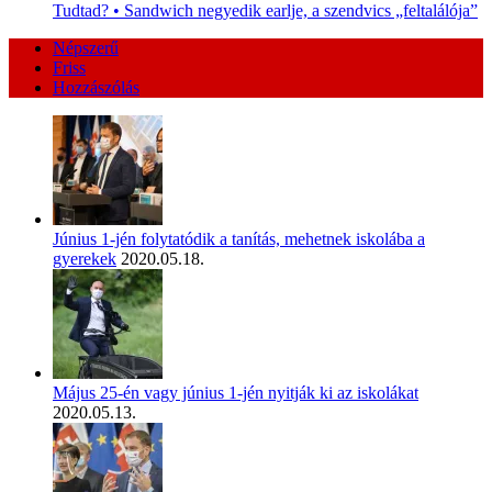
Tudtad? • Sandwich negyedik earlje, a szendvics „feltalálója”
Népszerű
Friss
Hozzászólás
Június 1-jén folytatódik a tanítás, mehetnek iskolába a
gyerekek
2020.05.18.
Május 25-én vagy június 1-jén nyitják ki az iskolákat
2020.05.13.