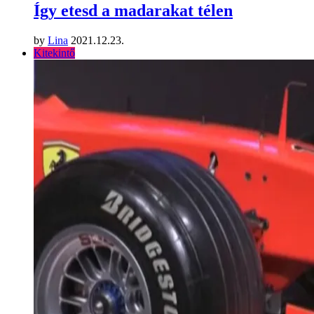
Így etesd a madarakat télen
by
Lina
2021.12.23.
Kitekintő