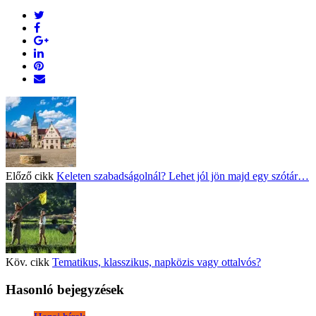
Előző cikk
Keleten szabadságolnál? Lehet jól jön majd egy szótár…
Köv. cikk
Tematikus, klasszikus, napközis vagy ottalvós?
Hasonló bejegyzések