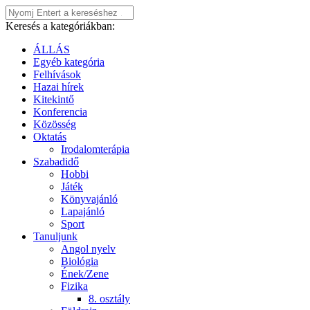
Keresés a kategóriákban:
ÁLLÁS
Egyéb kategória
Felhívások
Hazai hírek
Kitekintő
Konferencia
Közösség
Oktatás
Irodalomterápia
Szabadidő
Hobbi
Játék
Könyvajánló
Lapajánló
Sport
Tanuljunk
Angol nyelv
Biológia
Ének/Zene
Fizika
8. osztály