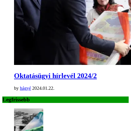
Oktatásügyi hírlevél 2024/2
by
hágyé
2024.01.22.
Legfrissebb