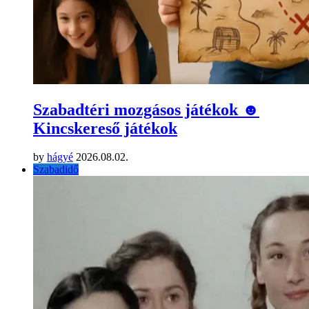
Szabadtéri mozgásos játékok ☻
Kincskereső játékok
by
hágyé
2026.08.02.
Szabadidő