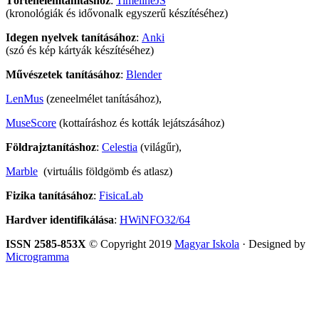
Történelemtanításhoz
:
TimelineJS
(kronológiák és idővonalk egyszerű készítéséhez)
Idegen nyelvek tanításához
:
Anki
(szó és kép kártyák készítéséhez)
Művészetek tanításához
:
Blender
LenMus
(zeneelmélet tanításához),
MuseScore
(kottaíráshoz és kották lejátszásához)
Földrajztanításhoz
:
Celestia
(világűr),
Marble
(virtuális földgömb és atlasz)
Fizika tanításához
:
FisicaLab
Hardver identifikálása
:
HWiNFO32/64
ISSN 2585-853X
© Copyright 2019
Magyar Iskola
· Designed by
Microgramma