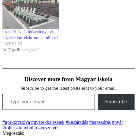
Csak 15 évnél idősebb gyerek
közlekedhet elektromos rollerrel
2022.07.23.
In "Egyéb kategória"
Discover more from Magyar Iskola
Subscribe to get the latest posts sent to your email.
Type your email…
Subscribe
#görkorcsolya
#gyerekbalesetek
#kiszáradás
#napszúrás
#nyár
#roller
#trambulin
#veszélyei
Megosztás: