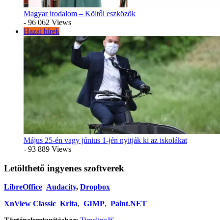
Magyar irodalom – Költői eszközök
- 96 062 Views
Hazai hírek
Május 25-én vagy június 1-jén nyitják ki az iskolákat
- 93 889 Views
Letölthető ingyenes szoftverek
LibreOffice
Audacity
,
Dropbox
XnView Classic
Krita
,
GIMP
,
Paint.NET