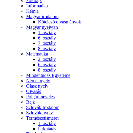
Földrajz
Informatika
Kémia
Magyar irodalom
Kötelező olvasmányok
Magyar nyelvtan
1. osztály
6. osztály
7. osztály
8. osztály
Matematika
2. osztály
6. osztály
8. osztály
Mindentudás Egyeteme
Német nyelv
Olasz nyelv
Olvasás
Polgári nevelés
Rajz
Szlovák Irodalom
Szlovák nyelv
Természetismeret
1. osztály
Űrkutatás