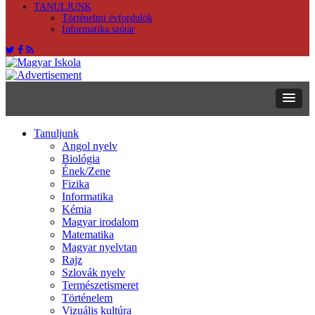
TANULJUNK
Történelmi évfordulók
Informatika szótár
Tanuljunk
Angol nyelv
Biológia
Ének/Zene
Fizika
Informatika
Kémia
Magyar irodalom
Matematika
Magyar nyelvtan
Rajz
Szlovák nyelv
Természetismeret
Történelem
Vizuális kultúra