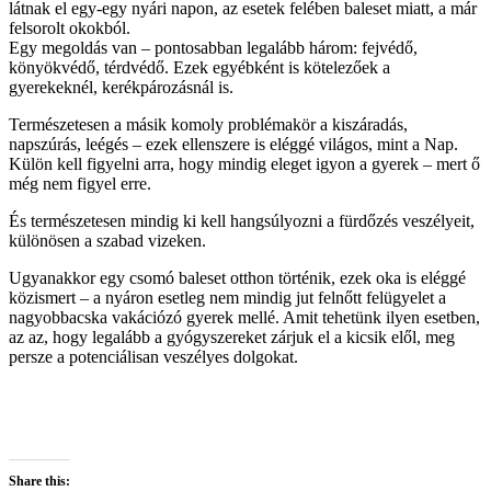
látnak el egy-egy nyári napon, az esetek felében baleset miatt, a már
felsorolt okokból.
Egy megoldás van – pontosabban legalább három: fejvédő,
könyökvédő, térdvédő. Ezek egyébként is kötelezőek a
gyerekeknél, kerékpározásnál is.
Természetesen a másik komoly problémakör a kiszáradás,
napszúrás, leégés – ezek ellenszere is eléggé világos, mint a Nap.
Külön kell figyelni arra, hogy mindig eleget igyon a gyerek – mert ő
még nem figyel erre.
És természetesen mindig ki kell hangsúlyozni a fürdőzés veszélyeit,
különösen a szabad vizeken.
Ugyanakkor egy csomó baleset otthon történik, ezek oka is eléggé
közismert – a nyáron esetleg nem mindig jut felnőtt felügyelet a
nagyobbacska vakációzó gyerek mellé. Amit tehetünk ilyen esetben,
az az, hogy legalább a gyógyszereket zárjuk el a kicsik elől, meg
persze a potenciálisan veszélyes dolgokat.
Share this: