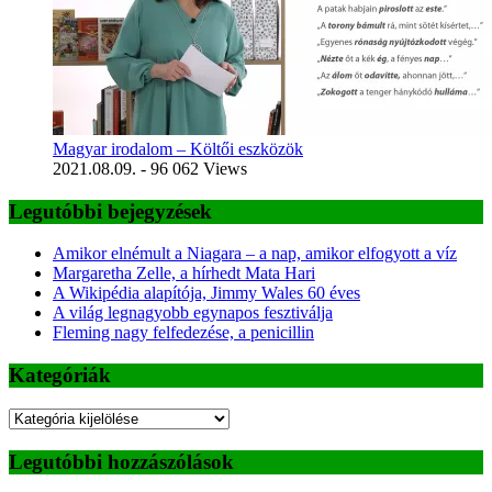
Magyar irodalom – Költői eszközök
2021.08.09.
- 96 062 Views
Legutóbbi bejegyzések
Amikor elnémult a Niagara – a nap, amikor elfogyott a víz
Margaretha Zelle, a hírhedt Mata Hari
A Wikipédia alapítója, Jimmy Wales 60 éves
A világ legnagyobb egynapos fesztiválja
Fleming nagy felfedezése, a penicillin
Kategóriák
Kategóriák
Legutóbbi hozzászólások