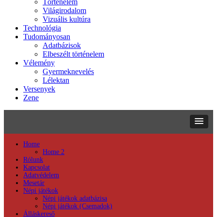
Történelem
Világirodalom
Vizuális kultúra
Technológia
Tudományosan
Adatbázisok
Elbeszélt történelem
Vélemény
Gyermeknevelés
Lélektan
Versenyek
Zene
Home
Home 2
Rólunk
Kapcsolat
Adatvédelem
Mesetár
Népi játékok
Népi játékok adatbázisa
Népi játékok (Csemadok)
Álláskereső