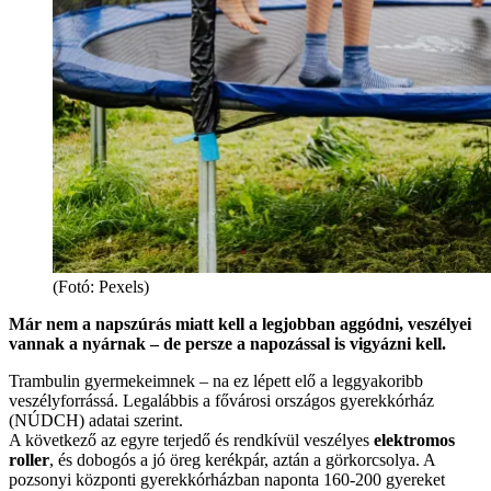
(Fotó: Pexels)
Már nem a napszúrás miatt kell a legjobban aggódni, veszélyei
vannak a nyárnak – de persze a napozással is vigyázni kell.
Trambulin gyermekeimnek – na ez lépett elő a leggyakoribb
veszélyforrássá. Legalábbis a fővárosi országos gyerekkórház
(NÚDCH) adatai szerint.
A következő az egyre terjedő és rendkívül veszélyes
elektromos
roller
, és dobogós a jó öreg kerékpár, aztán a görkorcsolya. A
pozsonyi központi gyerekkórházban naponta 160-200 gyereket