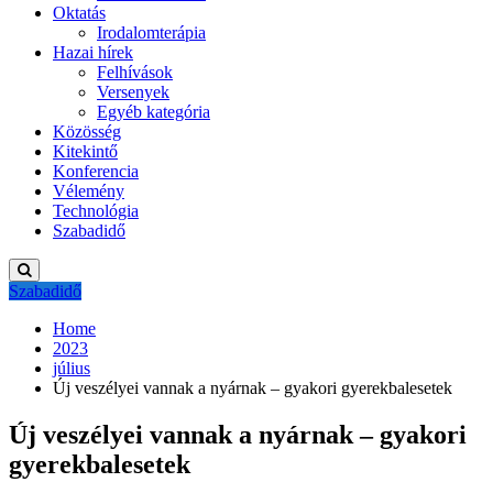
Oktatás
Irodalomterápia
Hazai hírek
Felhívások
Versenyek
Egyéb kategória
Közösség
Kitekintő
Konferencia
Vélemény
Technológia
Szabadidő
Szabadidő
Home
2023
július
Új veszélyei vannak a nyárnak – gyakori gyerekbalesetek
Új veszélyei vannak a nyárnak – gyakori
gyerekbalesetek