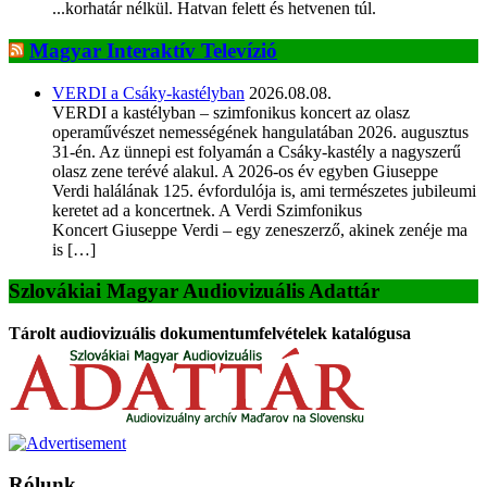
...korhatár nélkül. Hatvan felett és hetvenen túl.
Magyar Interaktív Televízió
VERDI a Csáky-kastélyban
2026.08.08.
VERDI a kastélyban – szimfonikus koncert az olasz
operaművészet nemességének hangulatában 2026. augusztus
31-én. Az ünnepi est folyamán a Csáky-kastély a nagyszerű
olasz zene terévé alakul. A 2026-os év egyben Giuseppe
Verdi halálának 125. évfordulója is, ami természetes jubileumi
keretet ad a koncertnek. A Verdi Szimfonikus
Koncert Giuseppe Verdi – egy zeneszerző, akinek zenéje ma
is […]
Szlovákiai Magyar Audiovizuális Adattár
Tárolt audiovizuális dokumentumfelvételek katalógusa
Rólunk