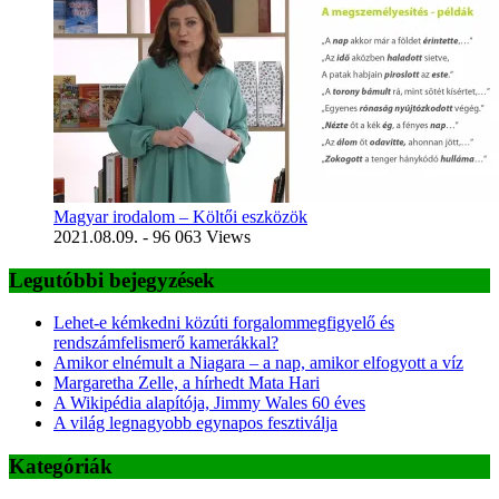
Magyar irodalom – Költői eszközök
2021.08.09.
- 96 063 Views
Legutóbbi bejegyzések
Lehet-e kémkedni közúti forgalommegfigyelő és
rendszámfelismerő kamerákkal?
Amikor elnémult a Niagara – a nap, amikor elfogyott a víz
Margaretha Zelle, a hírhedt Mata Hari
A Wikipédia alapítója, Jimmy Wales 60 éves
A világ legnagyobb egynapos fesztiválja
Kategóriák