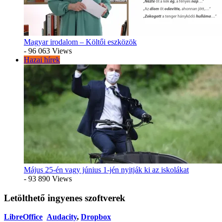
Magyar irodalom – Költői eszközök
- 96 063 Views
Hazai hírek
Május 25-én vagy június 1-jén nyitják ki az iskolákat
- 93 890 Views
Letölthető ingyenes szoftverek
LibreOffice
Audacity
,
Dropbox