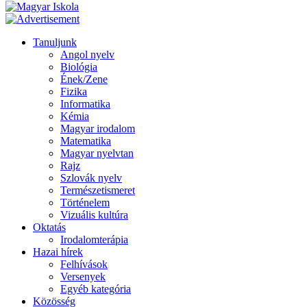
Tanuljunk
Angol nyelv
Biológia
Ének/Zene
Fizika
Informatika
Kémia
Magyar irodalom
Matematika
Magyar nyelvtan
Rajz
Szlovák nyelv
Természetismeret
Történelem
Vizuális kultúra
Oktatás
Irodalomterápia
Hazai hírek
Felhívások
Versenyek
Egyéb kategória
Közösség