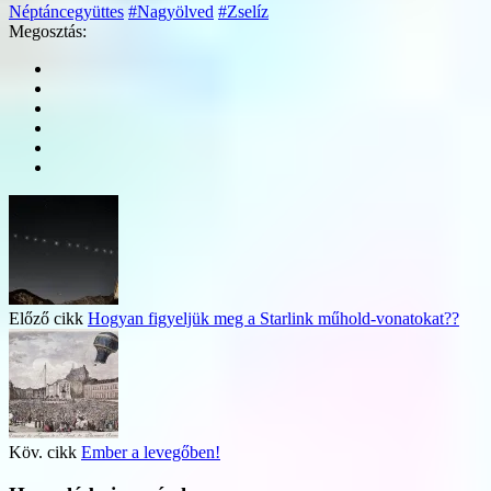
Néptáncegyüttes
#Nagyölved
#Zselíz
Megosztás:
Előző cikk
Hogyan figyeljük meg a Starlink műhold-vonatokat??
Köv. cikk
Ember a levegőben!