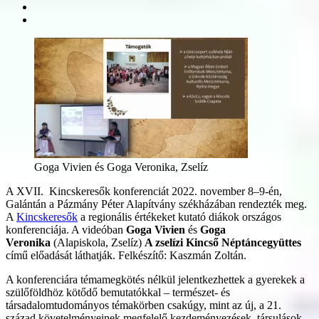
Goga Vivien és Goga Veronika, Zselíz
A XVII. Kincskeresők konferenciát 2022. november 8–9-én,
Galántán a Pázmány Péter Alapítvány székházában rendezték meg.
A
Kincskeresők
a regionális értékeket kutató diákok országos
konferenciája. A videóban
Goga Vivien
és
Goga
Veronika
(Alapiskola, Zselíz)
A zselízi Kincső Néptáncegyüttes
című előadását láthatják. Felkészítő: Kaszmán Zoltán.
A konferenciára témamegkötés nélkül jelentkezhettek a gyerekek a
szülőföldhöz kötődő bemutatókkal – természet- és
társadalomtudományos témakörben csakúgy, mint az új, a 21.
század követelményeinek megfelelő kezdeményezések, társulások