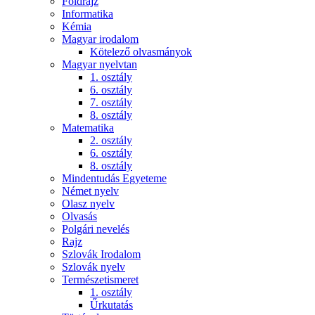
Földrajz
Informatika
Kémia
Magyar irodalom
Kötelező olvasmányok
Magyar nyelvtan
1. osztály
6. osztály
7. osztály
8. osztály
Matematika
2. osztály
6. osztály
8. osztály
Mindentudás Egyeteme
Német nyelv
Olasz nyelv
Olvasás
Polgári nevelés
Rajz
Szlovák Irodalom
Szlovák nyelv
Természetismeret
1. osztály
Űrkutatás