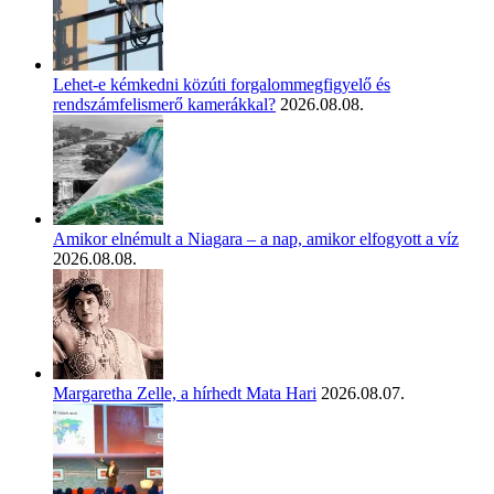
Lehet-e kémkedni közúti forgalommegfigyelő és
rendszámfelismerő kamerákkal?
2026.08.08.
Amikor elnémult a Niagara – a nap, amikor elfogyott a víz
2026.08.08.
Margaretha Zelle, a hírhedt Mata Hari
2026.08.07.