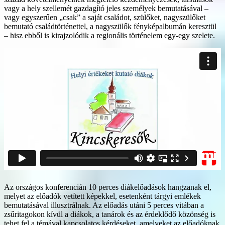
vagy a hely szellemét gazdagító jeles személyek bemutatásával –
vagy egyszerűen „csak” a saját családot, szülőket, nagyszülőket
bemutató családtörténettel, a nagyszülők fényképalbumán keresztül
– hisz ebből is kirajzolódik a regionális történelem egy-egy szelete.
Az országos konferencián 10 perces diákelőadások hangzanak el,
melyet az előadók vetített képekkel, esetenként tárgyi emlékek
bemutatásával illusztrálnak. Az előadás utáni 5 perces vitában a
zsűritagokon kívül a diákok, a tanárok és az érdeklődő közönség is
tehet fel a témával kapcsolatos kérdéseket, amelyeket az előadóknak