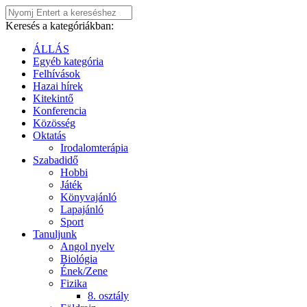
Keresés a kategóriákban:
ÁLLÁS
Egyéb kategória
Felhívások
Hazai hírek
Kitekintő
Konferencia
Közösség
Oktatás
Irodalomterápia
Szabadidő
Hobbi
Játék
Könyvajánló
Lapajánló
Sport
Tanuljunk
Angol nyelv
Biológia
Ének/Zene
Fizika
8. osztály