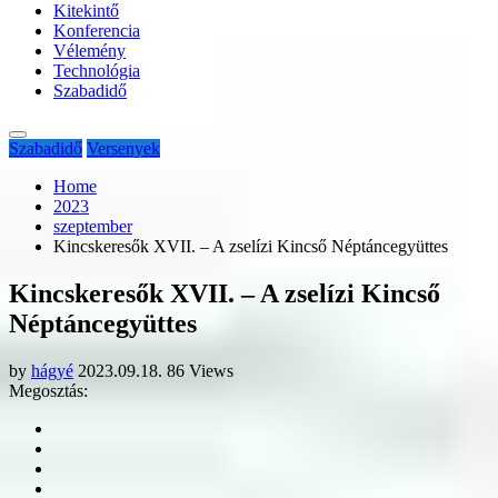
Kitekintő
Konferencia
Vélemény
Technológia
Szabadidő
Szabadidő
Versenyek
Home
2023
szeptember
Kincskeresők XVII. – A zselízi Kincső Néptáncegyüttes
Kincskeresők XVII. – A zselízi Kincső
Néptáncegyüttes
by
hágyé
2023.09.18.
86 Views
Megosztás: