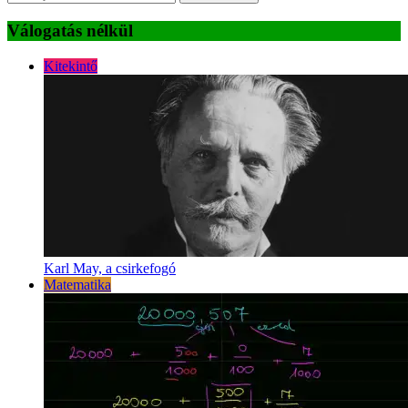
Válogatás nélkül
Kitekintő
Karl May, a csirkefogó
Matematika