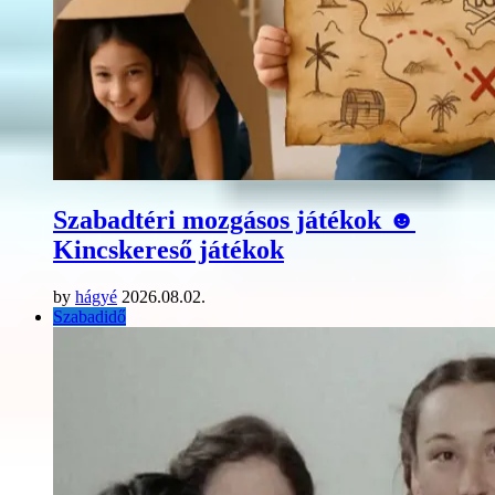
Szabadtéri mozgásos játékok ☻
Kincskereső játékok
by
hágyé
2026.08.02.
Szabadidő