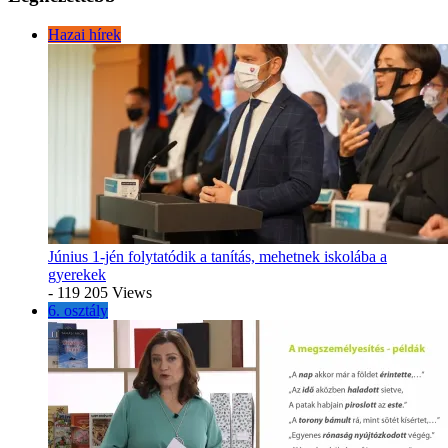
Hazai hírek
Június 1-jén folytatódik a tanítás, mehetnek iskolába a
gyerekek
- 119 205 Views
6. osztály