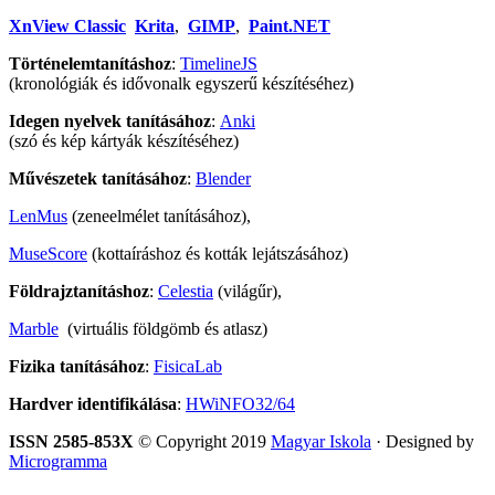
XnView Classic
Krita
,
GIMP
,
Paint.NET
Történelemtanításhoz
:
TimelineJS
(kronológiák és idővonalk egyszerű készítéséhez)
Idegen nyelvek tanításához
:
Anki
(szó és kép kártyák készítéséhez)
Művészetek tanításához
:
Blender
LenMus
(zeneelmélet tanításához),
MuseScore
(kottaíráshoz és kották lejátszásához)
Földrajztanításhoz
:
Celestia
(világűr),
Marble
(virtuális földgömb és atlasz)
Fizika tanításához
:
FisicaLab
Hardver identifikálása
:
HWiNFO32/64
ISSN 2585-853X
© Copyright 2019
Magyar Iskola
· Designed by
Microgramma