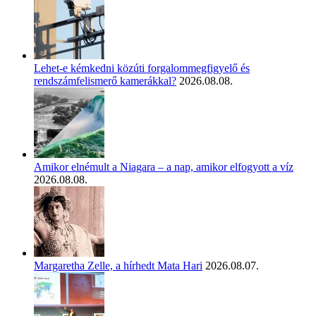
Lehet-e kémkedni közúti forgalommegfigyelő és
rendszámfelismerő kamerákkal?
2026.08.08.
Amikor elnémult a Niagara – a nap, amikor elfogyott a víz
2026.08.08.
Margaretha Zelle, a hírhedt Mata Hari
2026.08.07.