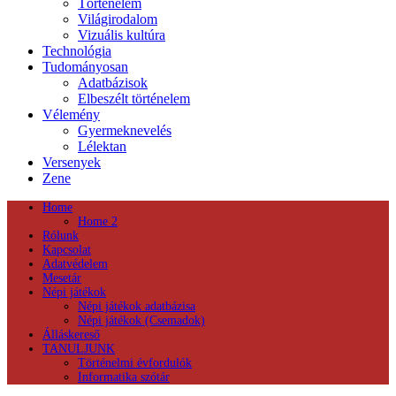
Történelem
Világirodalom
Vizuális kultúra
Technológia
Tudományosan
Adatbázisok
Elbeszélt történelem
Vélemény
Gyermeknevelés
Lélektan
Versenyek
Zene
Home
Home 2
Rólunk
Kapcsolat
Adatvédelem
Mesetár
Népi játékok
Népi játékok adatbázisa
Népi játékok (Csemadok)
Álláskereső
TANULJUNK
Történelmi évfordulók
Informatika szótár