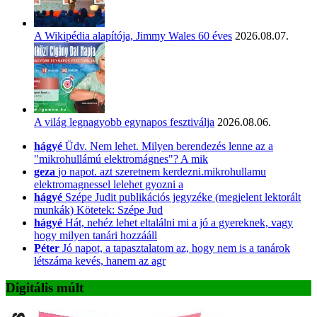
A Wikipédia alapítója, Jimmy Wales 60 éves
2026.08.07.
A világ legnagyobb egynapos fesztiválja
2026.08.06.
hágyé
Üdv. Nem lehet. Milyen berendezés lenne az a
"mikrohullámú elektromágnes"? A mik
geza
jo napot. azt szeretnem kerdezni.mikrohullamu
elektromagnessel lelehet gyozni a
hágyé
Szépe Judit publikációs jegyzéke (megjelent lektorált
munkák) Kötetek: Szépe Jud
hágyé
Hát, nehéz lehet eltalálni mi a jó a gyereknek, vagy
hogy milyen tanári hozzááll
Péter
Jó napot, a tapasztalatom az, hogy nem is a tanárok
létszáma kevés, hanem az agr
Digitális múlt