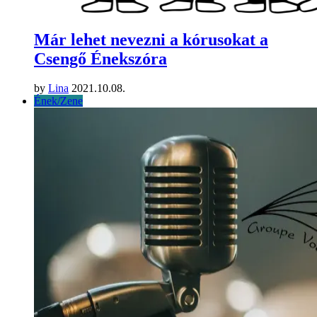
Már lehet nevezni a kórusokat a
Csengő Énekszóra
by
Lina
2021.10.08.
Ének/Zene