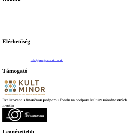
A Magyar Iskola a szlovákiai magyar iskolák, tanárok, szülők és
persze a diákok fóruma
Ezen az oldalon esetenként olyan írások jelennek meg, amelyek a hagyományos iskolafelfogástól eltérő
mintákat népszerűsítenek. Ennek következtében előfordulhat, hogy az idetévedő kiskorú felhasználók
látóköre gyorsabban szélesedik, mint azt a szülők esetleg szeretnék.
Elérhetőség
Családi Kör Egyesület/Združenie rod. kruhov
Medzilaborecká 17, 82101 Bratislava
+421 911 732 190 |
info@magyar-iskola.sk
Támogató
Realizované s finančnou podporou Fondu na podporu kultúry národnostných
menšín
Legnézettebb