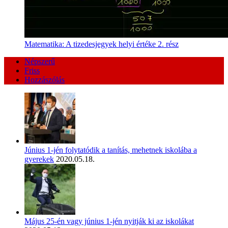
Matematika: A tizedesjegyek helyi értéke 2. rész
Népszerű
Friss
Hozzászólás
Június 1-jén folytatódik a tanítás, mehetnek iskolába a
gyerekek
2020.05.18.
Május 25-én vagy június 1-jén nyitják ki az iskolákat