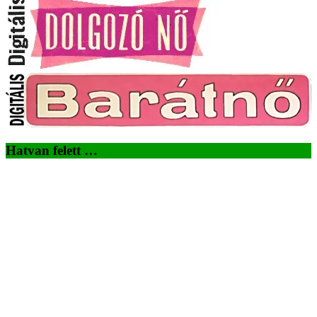
Hatvan felett …