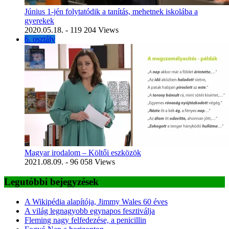
Június 1-jén folytatódik a tanítás, mehetnek iskolába a
gyerekek
2020.05.18.
- 119 204 Views
6. osztály
Magyar irodalom – Költői eszközök
2021.08.09.
- 96 058 Views
Legutóbbi bejegyzések
A Wikipédia alapítója, Jimmy Wales 60 éves
A világ legnagyobb egynapos fesztiválja
Fleming nagy felfedezése, a penicillin