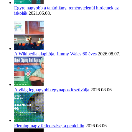
Egyre nagyobb a tanárhiány, reménytelenül hirdetnek az
iskolák
2021.06.08.
A Wikipédia alapítója, Jimmy Wales 60 éves
2026.08.07.
A világ legnagyobb egynapos fesztiválja
2026.08.06.
Fleming nagy felfedezése, a penicillin
2026.08.06.