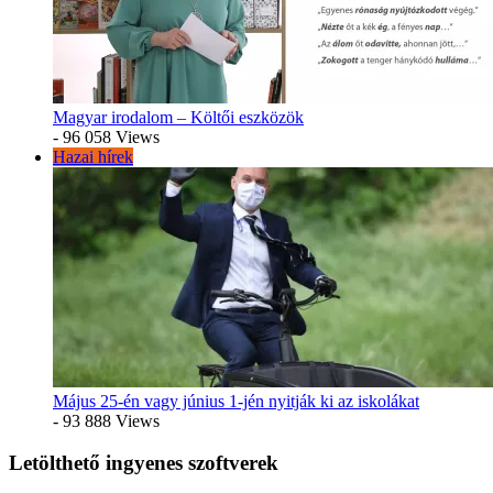
Magyar irodalom – Költői eszközök
- 96 058 Views
Hazai hírek
Május 25-én vagy június 1-jén nyitják ki az iskolákat
- 93 888 Views
Letölthető ingyenes szoftverek