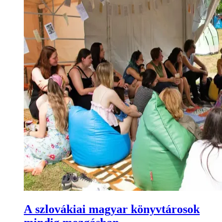
A szlovákiai magyar könyvtárosok