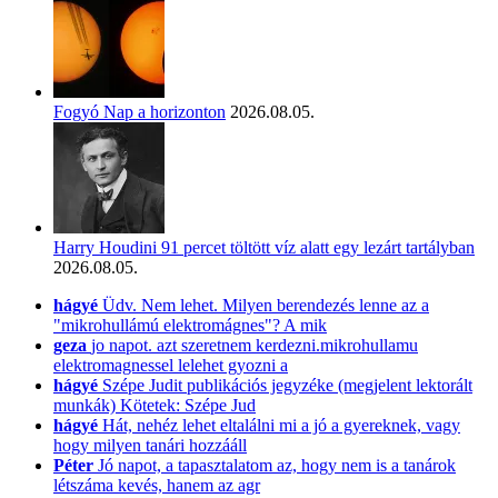
Fogyó Nap a horizonton
2026.08.05.
Harry Houdini 91 percet töltött víz alatt egy lezárt tartályban
2026.08.05.
hágyé
Üdv. Nem lehet. Milyen berendezés lenne az a
"mikrohullámú elektromágnes"? A mik
geza
jo napot. azt szeretnem kerdezni.mikrohullamu
elektromagnessel lelehet gyozni a
hágyé
Szépe Judit publikációs jegyzéke (megjelent lektorált
munkák) Kötetek: Szépe Jud
hágyé
Hát, nehéz lehet eltalálni mi a jó a gyereknek, vagy
hogy milyen tanári hozzááll
Péter
Jó napot, a tapasztalatom az, hogy nem is a tanárok
létszáma kevés, hanem az agr