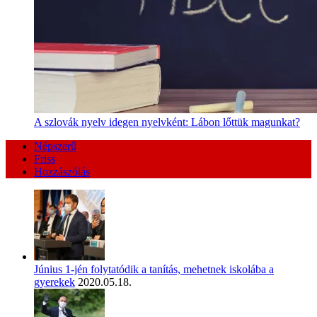
A szlovák nyelv idegen nyelvként: Lábon lőttük magunkat?
Népszerű
Friss
Hozzászólás
Június 1-jén folytatódik a tanítás, mehetnek iskolába a
gyerekek
2020.05.18.