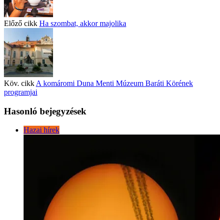
Előző cikk
Ha szombat, akkor majolika
Köv. cikk
A komáromi Duna Menti Múzeum Baráti Körének
programjai
Hasonló bejegyzések
Hazai hírek