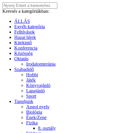
Keresés a kategóriákban:
ÁLLÁS
Egyéb kategória
Felhívások
Hazai hírek
Kitekintő
Konferencia
Közösség
Oktatás
Irodalomterápia
Szabadidő
Hobbi
Játék
Könyvajánló
Lapajánló
Sport
Tanuljunk
Angol nyelv
Biológia
Ének/Zene
Fizika
8. osztály