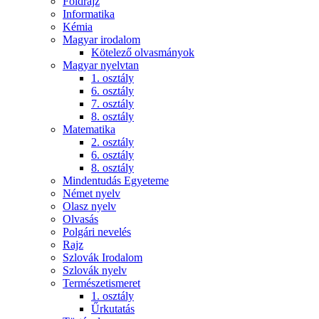
Földrajz
Informatika
Kémia
Magyar irodalom
Kötelező olvasmányok
Magyar nyelvtan
1. osztály
6. osztály
7. osztály
8. osztály
Matematika
2. osztály
6. osztály
8. osztály
Mindentudás Egyeteme
Német nyelv
Olasz nyelv
Olvasás
Polgári nevelés
Rajz
Szlovák Irodalom
Szlovák nyelv
Természetismeret
1. osztály
Űrkutatás