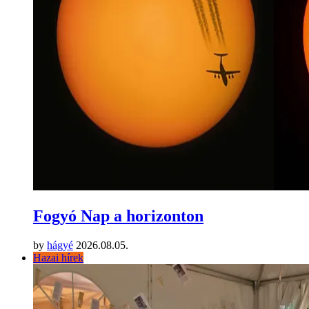
Fogyó Nap a horizonton
by
hágyé
2026.08.05.
Hazai hírek