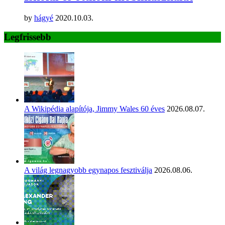
by
hágyé
2020.10.03.
Legfrissebb
A Wikipédia alapítója, Jimmy Wales 60 éves
2026.08.07.
A világ legnagyobb egynapos fesztiválja
2026.08.06.