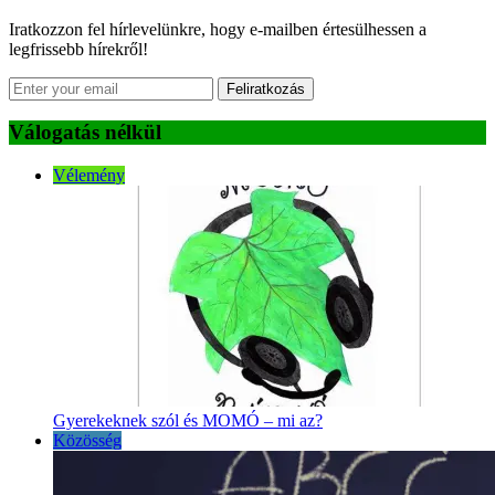
Iratkozzon fel hírlevelünkre, hogy e-mailben értesülhessen a
legfrissebb hírekről!
Feliratkozás
Válogatás nélkül
Vélemény
Gyerekeknek szól és MOMÓ – mi az?
Közösség