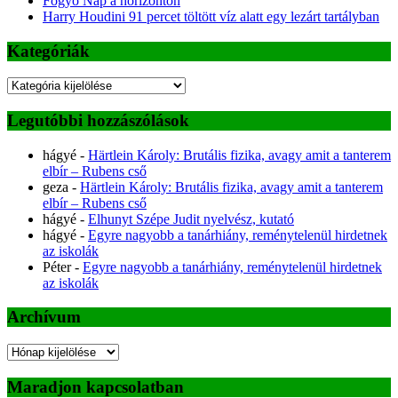
Fogyó Nap a horizonton
Harry Houdini 91 percet töltött víz alatt egy lezárt tartályban
Kategóriák
Kategóriák
Legutóbbi hozzászólások
hágyé
-
Härtlein Károly: Brutális fizika, avagy amit a tanterem
elbír – Rubens cső
geza
-
Härtlein Károly: Brutális fizika, avagy amit a tanterem
elbír – Rubens cső
hágyé
-
Elhunyt Szépe Judit nyelvész, kutató
hágyé
-
Egyre nagyobb a tanárhiány, reménytelenül hirdetnek
az iskolák
Péter
-
Egyre nagyobb a tanárhiány, reménytelenül hirdetnek
az iskolák
Archívum
Archívum
Maradjon kapcsolatban