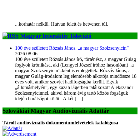
...korhatár nélkül. Hatvan felett és hetvenen túl.
Magyar Interaktív Televízió
100 éve született Rózsás János, „a magyar Szolzsenyicin”
2026.08.06.
100 éve született Rózsás János író, történész, a magyar Gulag-
foglyok krónikása, aki (Lengyel József íróhoz hasonlóan) „a
magyar Szolzsenyicin”-ként is emlegettek. Rózsás János, a
magyar Gulág-irodalom legjelentősebb alkotója mindössze 18
éves volt, amikor szovjet hadifogságba került. Egyik
„állomáshelyén”, egy kazah lágerben találkozott Alekszandr
Szolzsenyicinnel, akivel három évig tartó közös fogságuk
idején barátságot kötött. A két […]
Szlovákiai Magyar Audiovizuális Adattár
Tárolt audiovizuális dokumentumfelvételek katalógusa