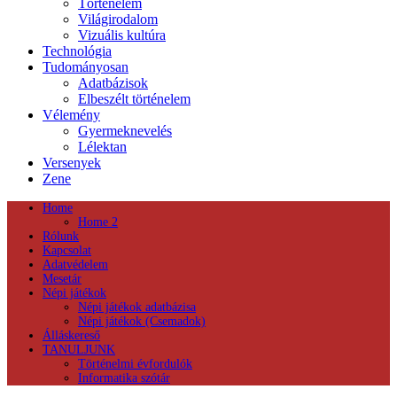
Történelem
Világirodalom
Vizuális kultúra
Technológia
Tudományosan
Adatbázisok
Elbeszélt történelem
Vélemény
Gyermeknevelés
Lélektan
Versenyek
Zene
Home
Home 2
Rólunk
Kapcsolat
Adatvédelem
Mesetár
Népi játékok
Népi játékok adatbázisa
Népi játékok (Csemadok)
Álláskereső
TANULJUNK
Történelmi évfordulók
Informatika szótár