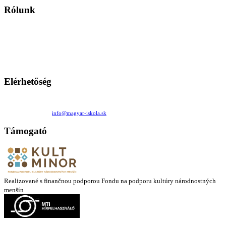
Rólunk
A Magyar Iskola a szlovákiai magyar iskolák, tanárok, szülők és
persze a diákok fóruma
Ezen az oldalon esetenként olyan írások jelennek meg, amelyek a hagyományos iskolafelfogástól eltérő
mintákat népszerűsítenek. Ennek következtében előfordulhat, hogy az idetévedő kiskorú felhasználók
látóköre gyorsabban szélesedik, mint azt a szülők esetleg szeretnék.
Elérhetőség
Családi Kör Egyesület/Združenie rod. kruhov
Medzilaborecká 17, 82101 Bratislava
+421 911 732 190 |
info@magyar-iskola.sk
Támogató
Realizované s finančnou podporou Fondu na podporu kultúry národnostných
menšín