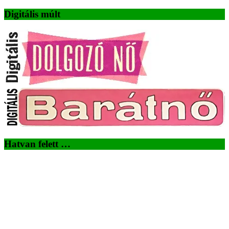
Digitális múlt
Hatvan felett …