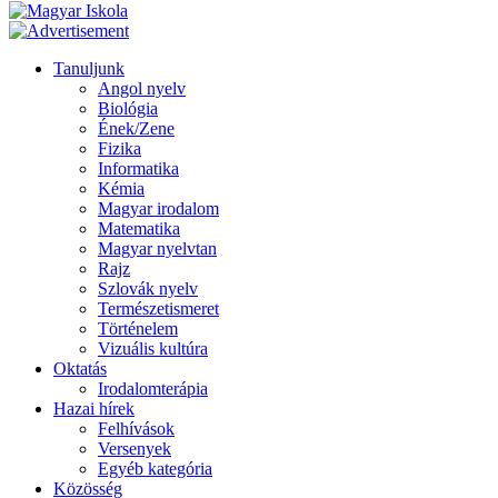
Tanuljunk
Angol nyelv
Biológia
Ének/Zene
Fizika
Informatika
Kémia
Magyar irodalom
Matematika
Magyar nyelvtan
Rajz
Szlovák nyelv
Természetismeret
Történelem
Vizuális kultúra
Oktatás
Irodalomterápia
Hazai hírek
Felhívások
Versenyek
Egyéb kategória
Közösség