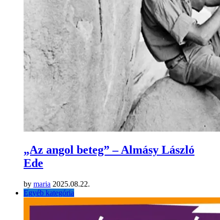
„Az angol beteg” – Almásy László
Ede
by
maria
2025.08.22.
Egyéb kategória