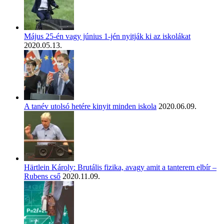
Május 25-én vagy június 1-jén nyitják ki az iskolákat
2020.05.13.
A tanév utolsó hetére kinyit minden iskola
2020.06.09.
Härtlein Károly: Brutális fizika, avagy amit a tanterem elbír –
Rubens cső
2020.11.09.