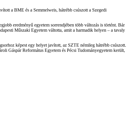
javított a BME és a Semmelweis, hátrébb csúszott a Szegedi
egjobb eredményű egyetem sorrendjében több változás is történt. Bár
apesti Műszaki Egyetem váltotta, amit a harmadik helyen – a tavaly
orhoz képest egy helyet javított, az SZTE némileg hátrébb csúszott.
 Károli Gáspár Református Egyetem és Pécsi Tudományegyetem került,