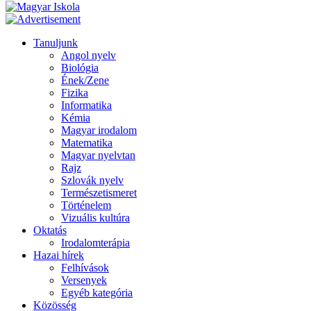
Tanuljunk
Angol nyelv
Biológia
Ének/Zene
Fizika
Informatika
Kémia
Magyar irodalom
Matematika
Magyar nyelvtan
Rajz
Szlovák nyelv
Természetismeret
Történelem
Vizuális kultúra
Oktatás
Irodalomterápia
Hazai hírek
Felhívások
Versenyek
Egyéb kategória
Közösség