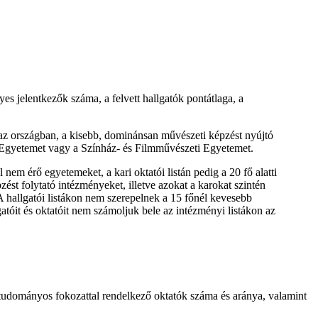
s jelentkezők száma, a felvett hallgatók pontátlaga, a
 az országban, a kisebb, dominánsan művészeti képzést nyújtó
i Egyetemet vagy a Színház- és Filmművészeti Egyetemet.
nem érő egyetemeket, a kari oktatói listán pedig a 20 fő alatti
zést folytató intézményeket, illetve azokat a karokat szintén
 A hallgatói listákon nem szerepelnek a 15 főnél kevesebb
lgatóit és oktatóit nem számoljuk bele az intézményi listákon az
a tudományos fokozattal rendelkező oktatók száma és aránya, valamint