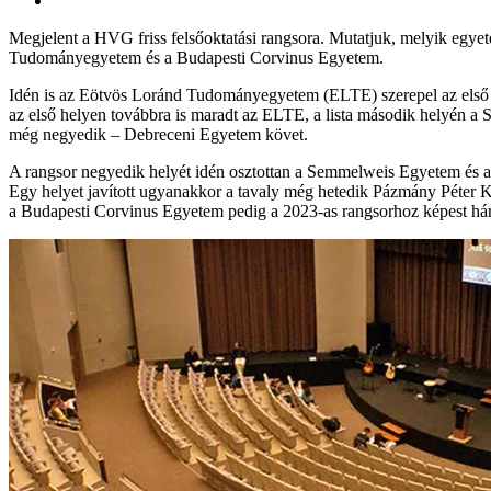
Megjelent a HVG friss felsőoktatási rangsora. Mutatjuk, melyik egyet
Tudományegyetem és a Budapesti Corvinus Egyetem.
Idén is az Eötvös Loránd Tudományegyetem (ELTE) szerepel az első he
az első helyen továbbra is maradt az ELTE, a lista második helyén 
még negyedik – Debreceni Egyetem követ.
A rangsor negyedik helyét idén osztottan a Semmelweis Egyetem és a
Egy helyet javított ugyanakkor a tavaly még hetedik Pázmány Péter 
a Budapesti Corvinus Egyetem pedig a 2023-as rangsorhoz képest három