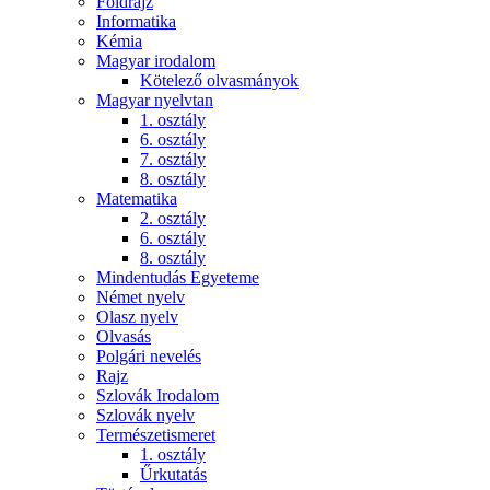
Földrajz
Informatika
Kémia
Magyar irodalom
Kötelező olvasmányok
Magyar nyelvtan
1. osztály
6. osztály
7. osztály
8. osztály
Matematika
2. osztály
6. osztály
8. osztály
Mindentudás Egyeteme
Német nyelv
Olasz nyelv
Olvasás
Polgári nevelés
Rajz
Szlovák Irodalom
Szlovák nyelv
Természetismeret
1. osztály
Űrkutatás