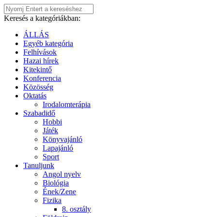
Keresés a kategóriákban:
ÁLLÁS
Egyéb kategória
Felhívások
Hazai hírek
Kitekintő
Konferencia
Közösség
Oktatás
Irodalomterápia
Szabadidő
Hobbi
Játék
Könyvajánló
Lapajánló
Sport
Tanuljunk
Angol nyelv
Biológia
Ének/Zene
Fizika
8. osztály