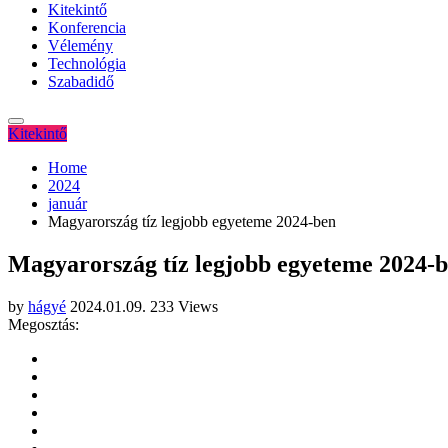
Kitekintő
Konferencia
Vélemény
Technológia
Szabadidő
Kitekintő
Home
2024
január
Magyarország tíz legjobb egyeteme 2024-ben
Magyarország tíz legjobb egyeteme 2024-
by
hágyé
2024.01.09.
233 Views
Megosztás: