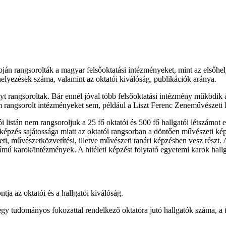
án rangsorolták a magyar felsőoktatási intézményeket, mint az elsőhelye
helyezések száma, valamint az oktatói kiválóság, publikációk aránya.
yt rangsoroltak. Bár ennél jóval több felsőoktatási intézmény működik
em rangsorolt intézményeket sem, például a Liszt Ferenc Zeneművészet
istán nem rangsoroljuk a 25 fő oktatói és 500 fő hallgatói létszámot el 
 A képzés sajátossága miatt az oktatói rangsorban a döntően művészeti kép
i, művészetközvetítési, illetve művészeti tanári képzésben vesz részt.
étszámú karok/intézmények. A hitéleti képzést folytató egyetemi karok hal
tja az oktatói és a hallgatói kiválóság.
 egy tudományos fokozattal rendelkező oktatóra jutó hallgatók száma, 