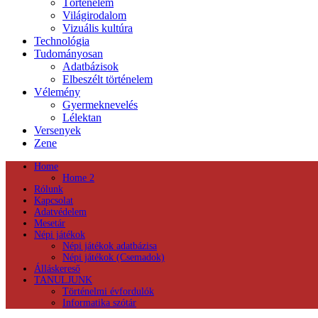
Történelem
Világirodalom
Vizuális kultúra
Technológia
Tudományosan
Adatbázisok
Elbeszélt történelem
Vélemény
Gyermeknevelés
Lélektan
Versenyek
Zene
Home
Home 2
Rólunk
Kapcsolat
Adatvédelem
Mesetár
Népi játékok
Népi játékok adatbázisa
Népi játékok (Csemadok)
Álláskereső
TANULJUNK
Történelmi évfordulók
Informatika szótár