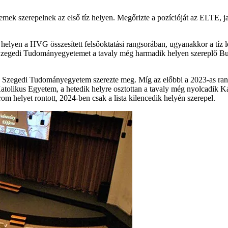
emek szerepelnek az első tíz helyen. Megőrizte a pozícióját az ELTE, 
lyen a HVG összesített felsőoktatási rangsorában, ugyanakkor a tíz l
a Szegedi Tudományegyetemet a tavaly még harmadik helyen szereplő Bud
 Szegedi Tudományegyetem szerezte meg. Míg az előbbi a 2023-as rangs
Katolikus Egyetem, a hetedik helyre osztottan a tavaly még nyolcadik
 helyet rontott, 2024-ben csak a lista kilencedik helyén szerepel.