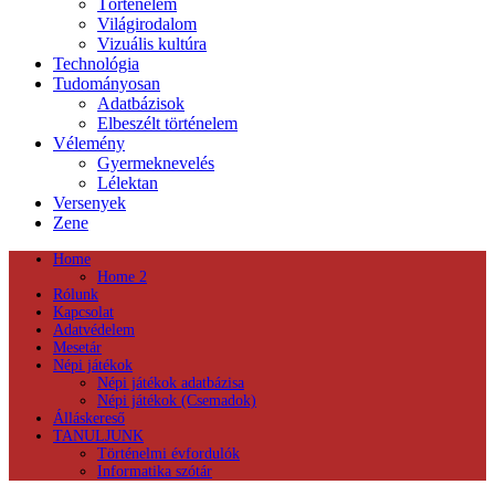
Történelem
Világirodalom
Vizuális kultúra
Technológia
Tudományosan
Adatbázisok
Elbeszélt történelem
Vélemény
Gyermeknevelés
Lélektan
Versenyek
Zene
Home
Home 2
Rólunk
Kapcsolat
Adatvédelem
Mesetár
Népi játékok
Népi játékok adatbázisa
Népi játékok (Csemadok)
Álláskereső
TANULJUNK
Történelmi évfordulók
Informatika szótár