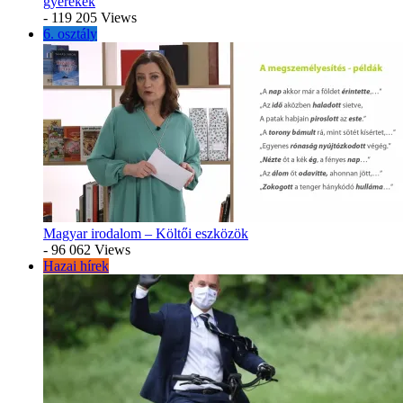
gyerekek
- 119 205 Views
6. osztály
Magyar irodalom – Költői eszközök
- 96 062 Views
Hazai hírek