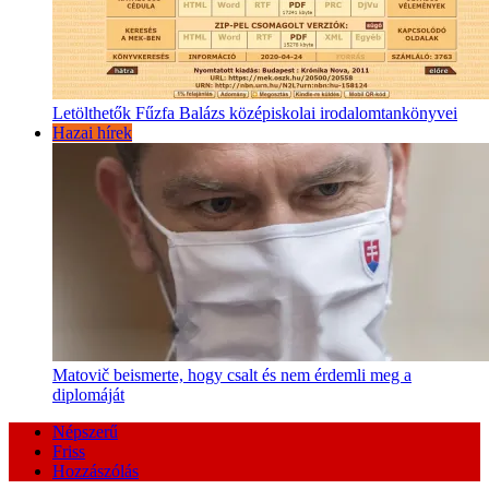
Letölthetők Fűzfa Balázs középiskolai irodalomtankönyvei
Hazai hírek
Matovič beismerte, hogy csalt és nem érdemli meg a
diplomáját
Népszerű
Friss
Hozzászólás