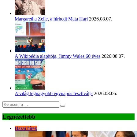
Margaretha Zelle, a hírhedt Mata Hari
2026.08.07.
A Wikipédia alapítója, Jimmy Wales 60 éves
2026.08.07.
A világ legnagyobb egynapos fesztiválja
2026.08.06.
Legnézettebb
Hazai hírek