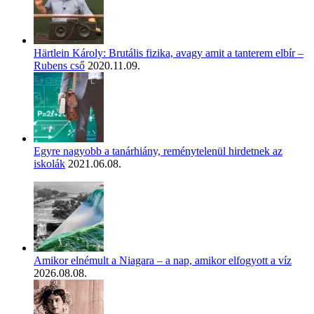
Härtlein Károly: Brutális fizika, avagy amit a tanterem elbír –
Rubens cső
2020.11.09.
Egyre nagyobb a tanárhiány, reménytelenül hirdetnek az
iskolák
2021.06.08.
Amikor elnémult a Niagara – a nap, amikor elfogyott a víz
2026.08.08.