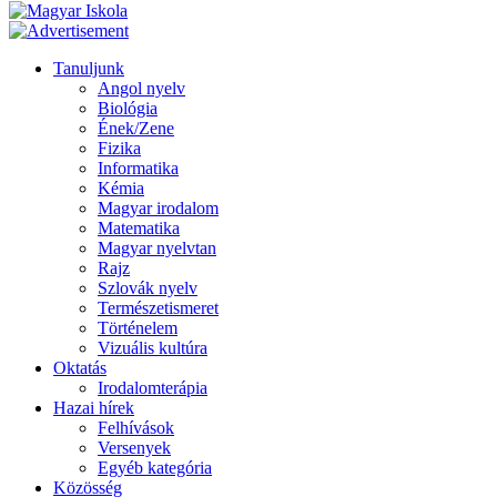
Tanuljunk
Angol nyelv
Biológia
Ének/Zene
Fizika
Informatika
Kémia
Magyar irodalom
Matematika
Magyar nyelvtan
Rajz
Szlovák nyelv
Természetismeret
Történelem
Vizuális kultúra
Oktatás
Irodalomterápia
Hazai hírek
Felhívások
Versenyek
Egyéb kategória
Közösség