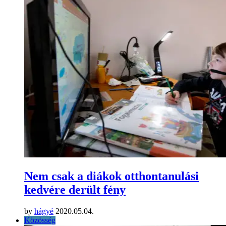
Nem csak a diákok otthontanulási
kedvére derült fény
by
hágyé
2020.05.04.
Közösség