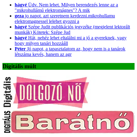
hágyé
Üdv. Nem lehet. Milyen berendezés lenne az a
"mikrohullámú elektromágnes"? A mik
geza
jo napot. azt szeretnem kerdezni.mikrohullamu
elektromagnessel lelehet gyozni a
hágyé
Szépe Judit publikációs jegyzéke (megjelent lektorált
munkák) Kötetek: Szépe Jud
hágyé
Hát, nehéz lehet eltalálni mi a jó a gyereknek, vagy
hogy milyen tanári hozzááll
Péter
Jó napot, a tapasztalatom az, hogy nem is a tanárok
létszáma kevés, hanem az agr
Digitális múlt