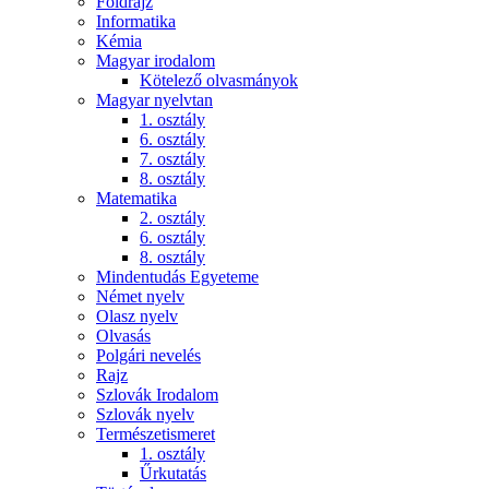
Földrajz
Informatika
Kémia
Magyar irodalom
Kötelező olvasmányok
Magyar nyelvtan
1. osztály
6. osztály
7. osztály
8. osztály
Matematika
2. osztály
6. osztály
8. osztály
Mindentudás Egyeteme
Német nyelv
Olasz nyelv
Olvasás
Polgári nevelés
Rajz
Szlovák Irodalom
Szlovák nyelv
Természetismeret
1. osztály
Űrkutatás