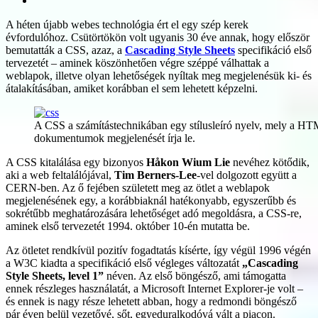
A héten újabb webes technológia ért el egy szép kerek
évfordulóhoz. Csütörtökön volt ugyanis 30 éve annak, hogy először
bemutatták a CSS, azaz, a
Cascading Style Sheets
specifikáció első
tervezetét – aminek köszönhetően végre széppé válhattak a
weblapok, illetve olyan lehetőségek nyíltak meg megjelenésük ki- és
átalakításában, amiket korábban el sem lehetett képzelni.
A CSS a számítástechnikában egy stílusleíró nyelv, mely a H
dokumentumok megjelenését írja le.
A CSS kitalálása egy bizonyos
Håkon Wium Lie
nevéhez kötődik,
aki a web feltalálójával,
Tim Berners-Lee
-vel dolgozott együtt a
CERN-ben. Az ő fejében született meg az ötlet a weblapok
megjelenésének egy, a korábbiaknál hatékonyabb, egyszerűbb és
sokrétűbb meghatározására lehetőséget adó megoldásra, a CSS-re,
aminek első tervezetét 1994. október 10-én mutatta be.
Az ötletet rendkívül pozitív fogadtatás kísérte, így végül 1996 végén
a W3C kiadta a specifikáció első végleges változatát
„Cascading
Style Sheets, level 1”
néven. Az első böngésző, ami támogatta
ennek részleges használatát, a Microsoft Internet Explorer-je volt –
és ennek is nagy része lehetett abban, hogy a redmondi böngésző
pár éven belül vezetővé, sőt, egyeduralkodóvá vált a piacon.