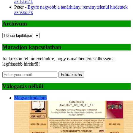
az iskolák
Péter
-
Egyre nagyobb a tanárhiány, reménytelenül hirdetnek
az iskolák
Archívum
Archívum
Maradjon kapcsolatban
Iratkozzon fel hírlevelünkre, hogy e-mailben értesülhessen a
legfrissebb hírekről!
Feliratkozás
Válogatás nélkül
Magyar irodalom