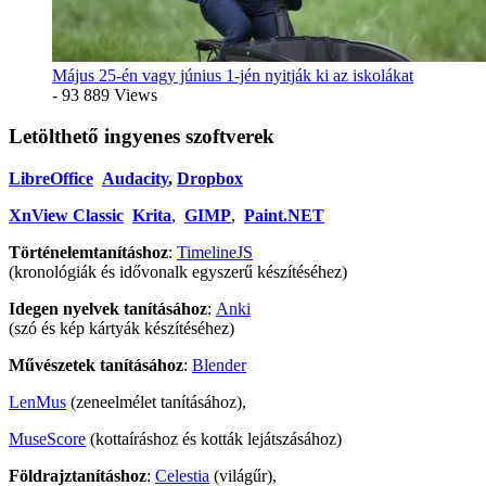
Május 25-én vagy június 1-jén nyitják ki az iskolákat
- 93 889 Views
Letölthető ingyenes szoftverek
LibreOffice
Audacity
,
Dropbox
XnView Classic
Krita
,
GIMP
,
Paint.NET
Történelemtanításhoz
:
TimelineJS
(kronológiák és idővonalk egyszerű készítéséhez)
Idegen nyelvek tanításához
:
Anki
(szó és kép kártyák készítéséhez)
Művészetek tanításához
:
Blender
LenMus
(zeneelmélet tanításához),
MuseScore
(kottaíráshoz és kották lejátszásához)
Földrajztanításhoz
:
Celestia
(világűr),