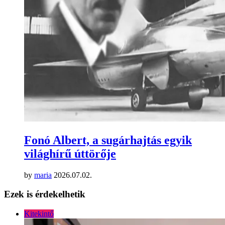
Fonó Albert, a sugárhajtás egyik
világhírű úttörője
by
maria
2026.07.02.
Ezek is érdekelhetik
Kitekintő