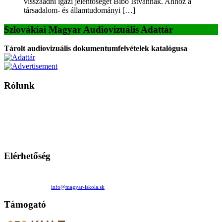
visszaadni igazi jelentőségét Bibó Istvánnak. Ahhoz a
társadalom- és államtudományi […]
Szlovákiai Magyar Audiovizuális Adattár
Tárolt audiovizuális dokumentumfelvételek katalógusa
Rólunk
A Magyar Iskola a szlovákiai magyar iskolák, tanárok, szülők és
persze a diákok fóruma
Ezen az oldalon esetenként olyan írások jelennek meg, amelyek a hagyományos iskolafelfogástól eltérő
mintákat népszerűsítenek. Ennek következtében előfordulhat, hogy az idetévedő kiskorú felhasználók
látóköre gyorsabban szélesedik, mint azt a szülők esetleg szeretnék.
Elérhetőség
Családi Kör Egyesület/Združenie rod. kruhov
Medzilaborecká 17, 82101 Bratislava
+421 911 732 190 |
info@magyar-iskola.sk
Támogató