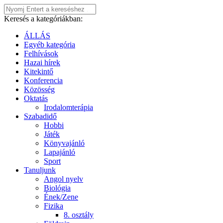
Keresés a kategóriákban:
ÁLLÁS
Egyéb kategória
Felhívások
Hazai hírek
Kitekintő
Konferencia
Közösség
Oktatás
Irodalomterápia
Szabadidő
Hobbi
Játék
Könyvajánló
Lapajánló
Sport
Tanuljunk
Angol nyelv
Biológia
Ének/Zene
Fizika
8. osztály