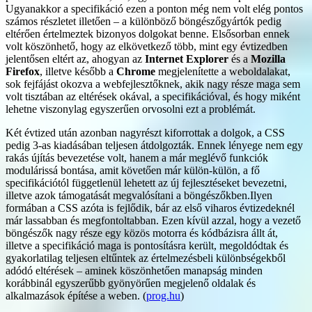
Ugyanakkor a specifikáció ezen a ponton még nem volt elég pontos
számos részletet illetően – a különböző böngészőgyártók pedig
eltérően értelmeztek bizonyos dolgokat benne. Elsősorban ennek
volt köszönhető, hogy az elkövetkező több, mint egy évtizedben
jelentősen eltért az, ahogyan az
Internet Explorer
és a
Mozilla
Firefox
, illetve később a
Chrome
megjelenítette a weboldalakat,
sok fejfájást okozva a webfejlesztőknek, akik nagy része maga sem
volt tisztában az eltérések okával, a specifikációval, és hogy miként
lehetne viszonylag egyszerűen orvosolni ezt a problémát.
Két évtized után azonban nagyrészt kiforrottak a dolgok, a CSS
pedig 3-as kiadásában teljesen átdolgozták. Ennek lényege nem egy
rakás újítás bevezetése volt, hanem a már meglévő funkciók
modulárissá bontása, amit követően már külön-külön, a fő
specifikációtól függetlenül lehetett az új fejlesztéseket bevezetni,
illetve azok támogatását megvalósítani a böngészőkben.Ilyen
formában a CSS azóta is fejlődik, bár az első viharos évtizedeknél
már lassabban és megfontoltabban. Ezen kívül azzal, hogy a vezető
böngészők nagy része egy közös motorra és kódbázisra állt át,
illetve a specifikáció maga is pontosításra került, megoldódtak és
gyakorlatilag teljesen eltűntek az értelmezésbeli különbségekből
adódó eltérések – aminek köszönhetően manapság minden
korábbinál egyszerűbb gyönyörűen megjelenő oldalak és
alkalmazások építése a weben. (
prog.hu
)