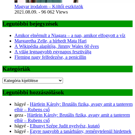
Magyar irodalom – Költői eszközök
2021.08.09.
- 96 062 Views
Legutóbbi bejegyzések
Amikor elnémult a Niagara – a nap, amikor elfogyott a víz
Margaretha Zelle, a hírhedt Mata Hari
A Wikipédia alapítója, Jimmy Wales 60 éves
A világ legnagyobb egynapos fesztiválja
Fleming nagy felfedezése, a penicillin
Kategóriák
Kategóriák
Legutóbbi hozzászólások
hágyé
-
Härtlein Károly: Brutális fizika, avagy amit a tanterem
elbír – Rubens cső
geza
-
Härtlein Károly: Brutális fizika, avagy amit a tanterem
elbír – Rubens cső
hágyé
-
Elhunyt Szépe Judit nyelvész, kutató
hágyé
-
Egyre nagyobb a tanárhiány, reménytelenül hirdetnek