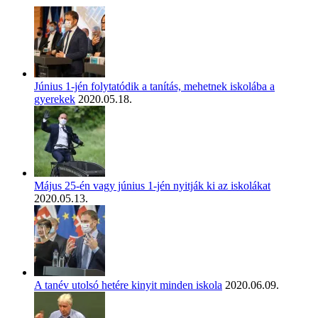
Június 1-jén folytatódik a tanítás, mehetnek iskolába a
gyerekek
2020.05.18.
Május 25-én vagy június 1-jén nyitják ki az iskolákat
2020.05.13.
A tanév utolsó hetére kinyit minden iskola
2020.06.09.