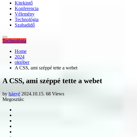
Kitekintő
Konferencia
Vélemény
Technológia
Szabadidő
Technológia
Home
2024
október
A CSS, ami széppé tette a webet
A CSS, ami széppé tette a webet
by
hágyé
2024.10.15.
68 Views
Megosztás: