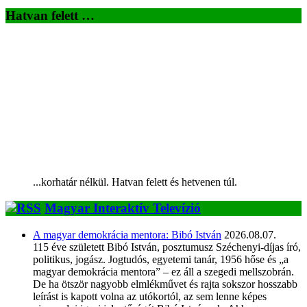
Hatvan felett …
...korhatár nélkül. Hatvan felett és hetvenen túl.
Magyar Interaktív Televízió
A magyar demokrácia mentora: Bibó István
2026.08.07.
115 éve született Bibó István, posztumusz Széchenyi-díjas író,
politikus, jogász. Jogtudós, egyetemi tanár, 1956 hőse és „a
magyar demokrácia mentora” – ez áll a szegedi mellszobrán.
De ha ötször nagyobb elmlékművet és rajta sokszor hosszabb
leírást is kapott volna az utókortól, az sem lenne képes