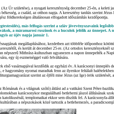
 (Az Úr születése), a nyugati kereszténység december 25-én, a keleti j
békesség, a család, az otthon napja. A keresztény tanítás szerint Jézus
egész földkerekségen általánosan elfogadott időszámítás kezdőpontja.
gtestesülés), más felfogás szerint a szláv jövevényszavaink legősib
lovákok, a máramarosi ruszinok és a huculok jelölik az ünnepet. A 
gyis az újév napja január 1.
snapjának megállapításához, kezdetben azt többféle időponthoz kötötté
ízkeresztétől, és került át december 25-re. (Az ortodox keresztényeknél
ban népszerű Mithrász-kultuszban ugyanezen a napon ünnepelték a Napiste
ára, egy új eszmeiséggel való felváltására.
k első vasárnapjával kezdődik az egyházi év. A karácsonyi ünneplés dec
k, e hagyomány nyomai maradtak fenn az ilyenkor feltálalt halételekben.
iturgiamagyarázat szerint az éjféli mise Jézus (az Ige) örök születését, 
 Rómának és a világnak szóló) áldást ad a vatikáni Szent Péter-bazilik
emplomokban karácsonykor megtalálható betlehemi jászol állításának szok
atolikusénál, templomaikat ekkor sem díszítik fel. A karácsonyfa-állítás
ultúrában a népszokások közé tartozik a betlehemezés, a paradicsomjáté