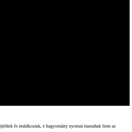
 böjtöltek és imádkoztak, e hagyomány nyomai maradtak fenn az