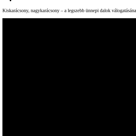
Kiskarácsony, nagykarácsony – a legszebb ünnepi dalok válogatásának