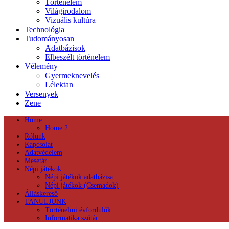
Történelem
Világirodalom
Vizuális kultúra
Technológia
Tudományosan
Adatbázisok
Elbeszélt történelem
Vélemény
Gyermeknevelés
Lélektan
Versenyek
Zene
Home
Home 2
Rólunk
Kapcsolat
Adatvédelem
Mesetár
Népi játékok
Népi játékok adatbázisa
Népi játékok (Csemadok)
Álláskereső
TANULJUNK
Történelmi évfordulók
Informatika szótár