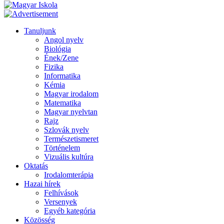
Tanuljunk
Angol nyelv
Biológia
Ének/Zene
Fizika
Informatika
Kémia
Magyar irodalom
Matematika
Magyar nyelvtan
Rajz
Szlovák nyelv
Természetismeret
Történelem
Vizuális kultúra
Oktatás
Irodalomterápia
Hazai hírek
Felhívások
Versenyek
Egyéb kategória
Közösség