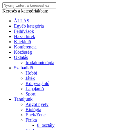
Keresés a kategóriákban:
ÁLLÁS
Egyéb kategória
Felhívások
Hazai hírek
Kitekintő
Konferencia
Közösség
Oktatás
Irodalomterápia
Szabadidő
Hobbi
Játék
Könyvajánló
Lapajánló
Sport
Tanuljunk
Angol nyelv
Biológia
Ének/Zene
Fizika
8. osztály