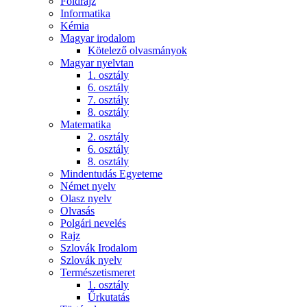
Földrajz
Informatika
Kémia
Magyar irodalom
Kötelező olvasmányok
Magyar nyelvtan
1. osztály
6. osztály
7. osztály
8. osztály
Matematika
2. osztály
6. osztály
8. osztály
Mindentudás Egyeteme
Német nyelv
Olasz nyelv
Olvasás
Polgári nevelés
Rajz
Szlovák Irodalom
Szlovák nyelv
Természetismeret
1. osztály
Űrkutatás