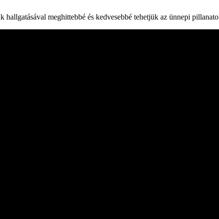
 hallgatásával meghittebbé és kedvesebbé tehetjük az ünnepi pillanato