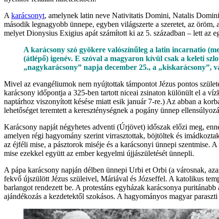
A
karácsonyt
, amelynek latin neve Nativitatis Domini, Natalis Domini
második legnagyobb ünnepe, egyben világszerte a szeretet, az öröm, a 
melyet Dionysius Exigius apát számított ki az 5. században – lett az 
A karácsony szó gyökere valószínűleg a latin incarnatio (me
(átlépő) igenév. E szóval a magyaron kívül csak a keleti sz
„nagykarácsony” napja december 25., a „kiskarácsony”, va
Mivel az evangéliumok nem nyújtottak támpontot Jézus pontos születé
karácsony időpontja a 325-ben tartott niceai zsinaton különült el a v
naptárhoz viszonyított késése miatt esik január 7-re.) Az abban a kor
lehetőséget teremtett a kereszténységnek a pogány ünnep ellensúlyozás
Karácsony napját négyhetes adventi (Úrjövet) időszak előzi meg, enne
amelyen régi hagyomány szerint virrasztottak, böjtöltek és imádkozta
az éjféli mise, a pásztorok miséje és a karácsonyi ünnepi szentmise. A l
mise ezekkel együtt az ember kegyelmi újjászületését ünnepli.
A pápa karácsony napján délben ünnepi Urbi et Orbi (a városnak, azaz
fekvő újszülött Jézus szüleivel, Máriával és Józseffel. A katolikus t
barlangot rendezett be. A protestáns egyházak karácsonya puritánabb a k
ajándékozás a kezdetektől szokásos. A hagyományos magyar paraszti k