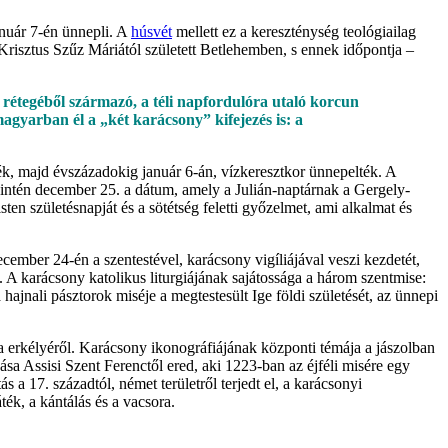
anuár 7-én ünnepli. A
húsvét
mellett ez a kereszténység teológiailag
 Krisztus Szűz Máriától született Betlehemben, s ennek időpontja –
b rétegéből származó, a téli napfordulóra utaló korcun
magyarban él a „két karácsony” kifejezés is: a
k, majd évszázadokig január 6-án, vízkeresztkor ünnepelték. A
 szintén december 25. a dátum, amely a Julián-naptárnak a Gergely-
n születésnapját és a sötétség feletti győzelmet, ami alkalmat és
ember 24-én a szentestével, karácsony vigíliájával veszi kezdetét,
 A karácsony katolikus liturgiájának sajátossága a három szentmise:
a hajnali pásztorok miséje a megtestesült Ige földi születését, az ünnepi
a erkélyéről. Karácsony ikonográfiájának központi témája a jászolban
ása Assisi Szent Ferenctől ered, aki 1223-ban az éjféli misére egy
 a 17. századtól, német területről terjedt el, a karácsonyi
k, a kántálás és a vacsora.