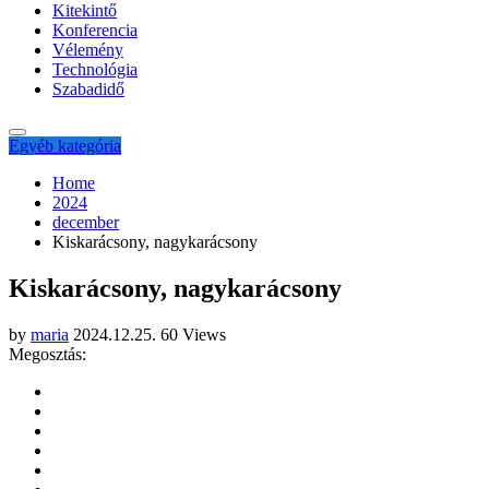
Kitekintő
Konferencia
Vélemény
Technológia
Szabadidő
Egyéb kategória
Home
2024
december
Kiskarácsony, nagykarácsony
Kiskarácsony, nagykarácsony
by
maria
2024.12.25.
60 Views
Megosztás: