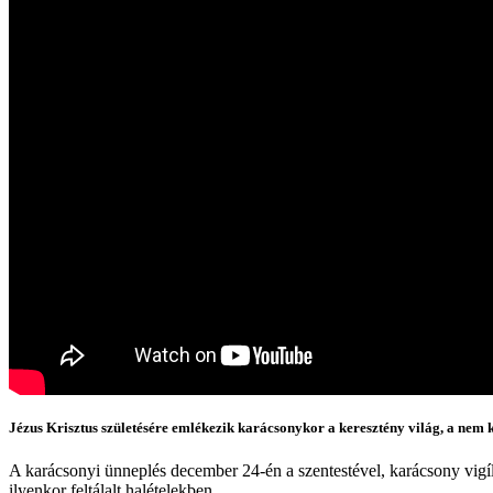
Jézus Krisztus születésére emlékezik karácsonykor a keresztény világ, a nem k
A karácsonyi ünneplés december 24-én a szentestével, karácsony vigíl
ilyenkor feltálalt halételekben.