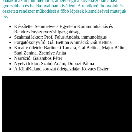
kialakul az immunmemória, amely segít a következő támadást
gyorsabban és hatékonyabban kivédeni. A rendkívül bonyolult és
összetett rendszer működését a főbb lépések kiemelésével mutatjuk
be.
Készítette: Semmelweis Egyetem Kommunikációs és
Rendezvényszervezési Igazgatóság
Szakmai lektor: Prof. Falus András, immunológus
Forgatókönyvíró: Gál Bettina Animáció: Gál Bettina
Kreatív ötletek: Bartincki Tamara, Gál Bettina, Major Bálint,
Sági Zenina, Zsemlye Anita
Narráció: Galambos Péter
Nyelvi lektor: Szabó Ádám, Dobozi Pálma
A KliniKaland sorozat ötletgazdája: Kovács Eszter