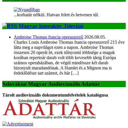
...korhatár nélkül. Hatvan felett és hetvenen túl.
Magyar Interaktív Televízió
Ambroise Thomas francia operaszerző
2026.08.05.
Charles Louis Ambroise Thomas francia operaszerző 215 éve
látta meg a napvilágot ezen a napon. Ambroise Thomas
összesen 20 operát írt, ezek túlnyomó többsége a maguk
korában repertoár darab volt több kevesebb ideig Európa
számos operaházában, de végül mindössze két darab
bizonyult maradandónak. A Hamlet és a Mignon ma is
érdeklődésre tart számot, és bár […]
Szlovákiai Magyar Audiovizuális Adattár
Tárolt audiovizuális dokumentumfelvételek katalógusa