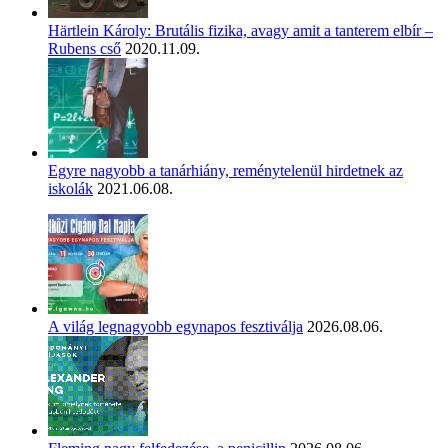
Härtlein Károly: Brutális fizika, avagy amit a tanterem elbír –
Rubens cső
2020.11.09.
Egyre nagyobb a tanárhiány, reménytelenül hirdetnek az
iskolák
2021.06.08.
A világ legnagyobb egynapos fesztiválja
2026.08.06.