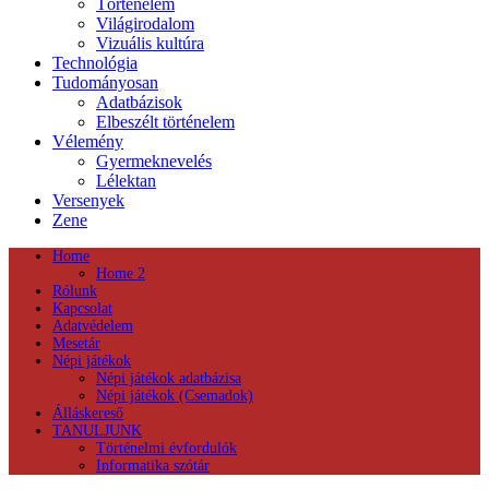
Történelem
Világirodalom
Vizuális kultúra
Technológia
Tudományosan
Adatbázisok
Elbeszélt történelem
Vélemény
Gyermeknevelés
Lélektan
Versenyek
Zene
Home
Home 2
Rólunk
Kapcsolat
Adatvédelem
Mesetár
Népi játékok
Népi játékok adatbázisa
Népi játékok (Csemadok)
Álláskereső
TANULJUNK
Történelmi évfordulók
Informatika szótár