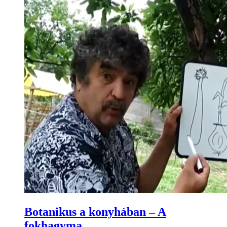
Botanikus a konyhában – A
fokhagyma