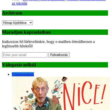
az iskolák
Archívum
Archívum
Maradjon kapcsolatban
Iratkozzon fel hírlevelünkre, hogy e-mailben értesülhessen a
legfrissebb hírekről!
Feliratkozás
Válogatás nélkül
Világirodalom