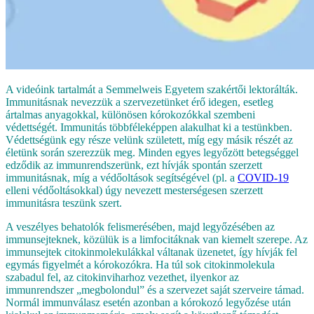
A videóink tartalmát a Semmelweis Egyetem szakértői lektorálták.
Immunitásnak nevezzük a szervezetünket érő idegen, esetleg
ártalmas anyagokkal, különösen kórokozókkal szembeni
védettségét. Immunitás többféleképpen alakulhat ki a testünkben.
Védettségünk egy része velünk született, míg egy másik részét az
életünk során szerezzük meg. Minden egyes legyőzött betegséggel
edződik az immunrendszerünk, ezt hívják spontán szerzett
immunitásnak, míg a védőoltások segítségével (pl. a
COVID-19
elleni védőoltásokkal) úgy nevezett mesterségesen szerzett
immunitásra teszünk szert.
A veszélyes behatolók felismerésében, majd legyőzésében az
immunsejteknek, közülük is a limfocitáknak van kiemelt szerepe. Az
immunsejtek citokinmolekulákkal váltanak üzenetet, így hívják fel
egymás figyelmét a kórokozókra. Ha túl sok citokinmolekula
szabadul fel, az citokinviharhoz vezethet, ilyenkor az
immunrendszer „megbolondul” és a szervezet saját szerveire támad.
Normál immunválasz esetén azonban a kórokozó legyőzése után