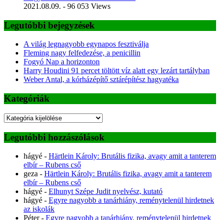
2021.08.09.
- 96 053 Views
Legutóbbi bejegyzések
A világ legnagyobb egynapos fesztiválja
Fleming nagy felfedezése, a penicillin
Fogyó Nap a horizonton
Harry Houdini 91 percet töltött víz alatt egy lezárt tartályban
Weber Antal, a kórházépítő sztárépítész hagyatéka
Kategóriák
Kategóriák
Legutóbbi hozzászólások
hágyé
-
Härtlein Károly: Brutális fizika, avagy amit a tanterem
elbír – Rubens cső
geza
-
Härtlein Károly: Brutális fizika, avagy amit a tanterem
elbír – Rubens cső
hágyé
-
Elhunyt Szépe Judit nyelvész, kutató
hágyé
-
Egyre nagyobb a tanárhiány, reménytelenül hirdetnek
az iskolák
Péter
-
Egyre nagyobb a tanárhiány, reménytelenül hirdetnek