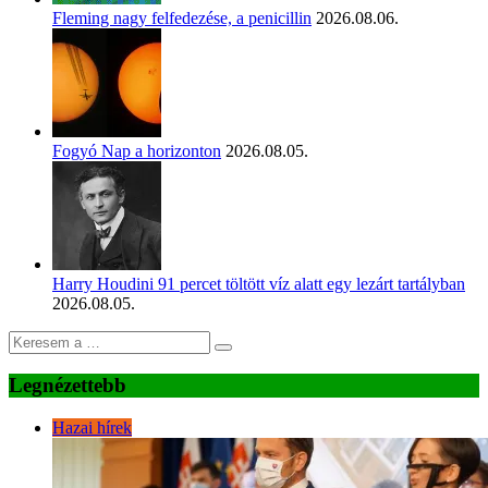
Fleming nagy felfedezése, a penicillin
2026.08.06.
Fogyó Nap a horizonton
2026.08.05.
Harry Houdini 91 percet töltött víz alatt egy lezárt tartályban
2026.08.05.
Legnézettebb
Hazai hírek