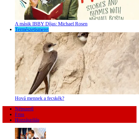
A másik IBBY Díjas: Michael Rosen
Természetismeret
Hová mennek a fecskék?
Népszerű
Friss
Hozzászólás