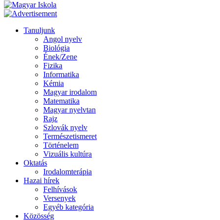
Tanuljunk
Angol nyelv
Biológia
Ének/Zene
Fizika
Informatika
Kémia
Magyar irodalom
Matematika
Magyar nyelvtan
Rajz
Szlovák nyelv
Természetismeret
Történelem
Vizuális kultúra
Oktatás
Irodalomterápia
Hazai hírek
Felhívások
Versenyek
Egyéb kategória
Közösség