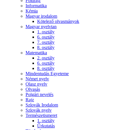
Földrajz
Informatika
Kémia
Magyar irodalom
Kötelező olvasmányok
Magyar nyelvtan
1. osztály
6. osztály
7. osztály
8. osztály
Matematika
2. osztály
6. osztály
8. osztály
Mindentudás Egyeteme
Német nyelv
Olasz nyelv
Olvasás
Polgári nevelés
Rajz
Szlovák Irodalom
Szlovák nyelv
Természetismeret
1. osztály
Űrkutatás