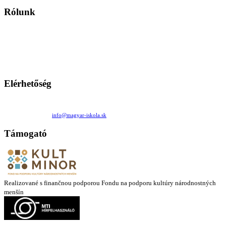
Rólunk
A Magyar Iskola a szlovákiai magyar iskolák, tanárok, szülők és
persze a diákok fóruma
Ezen az oldalon esetenként olyan írások jelennek meg, amelyek a hagyományos iskolafelfogástól eltérő
mintákat népszerűsítenek. Ennek következtében előfordulhat, hogy az idetévedő kiskorú felhasználók
látóköre gyorsabban szélesedik, mint azt a szülők esetleg szeretnék.
Elérhetőség
Családi Kör Egyesület/Združenie rod. kruhov
Medzilaborecká 17, 82101 Bratislava
+421 911 732 190 |
info@magyar-iskola.sk
Támogató
Realizované s finančnou podporou Fondu na podporu kultúry národnostných
menšín