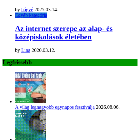
by
hágyé
2025.03.14.
Egyéb kategória
Az internet szerepe az alap- és
középiskolások életében
by
Lina
2020.03.12.
Legfrissebb
A világ legnagyobb egynapos fesztiválja
2026.08.06.