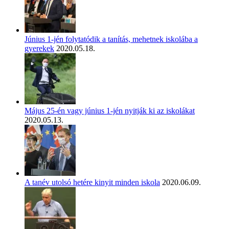
Június 1-jén folytatódik a tanítás, mehetnek iskolába a
gyerekek
2020.05.18.
Május 25-én vagy június 1-jén nyitják ki az iskolákat
2020.05.13.
A tanév utolsó hetére kinyit minden iskola
2020.06.09.