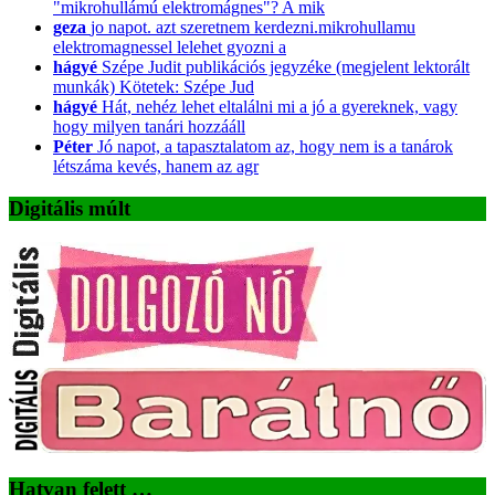
"mikrohullámú elektromágnes"? A mik
geza
jo napot. azt szeretnem kerdezni.mikrohullamu
elektromagnessel lelehet gyozni a
hágyé
Szépe Judit publikációs jegyzéke (megjelent lektorált
munkák) Kötetek: Szépe Jud
hágyé
Hát, nehéz lehet eltalálni mi a jó a gyereknek, vagy
hogy milyen tanári hozzááll
Péter
Jó napot, a tapasztalatom az, hogy nem is a tanárok
létszáma kevés, hanem az agr
Digitális múlt
Hatvan felett …