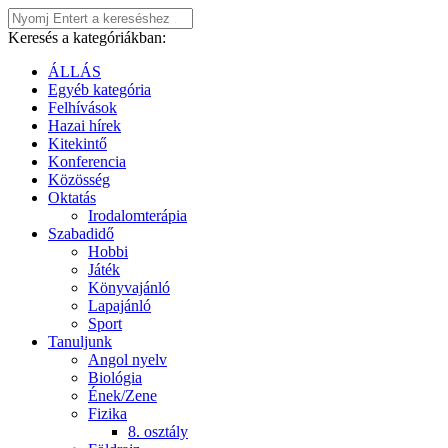
Keresés a kategóriákban:
ÁLLÁS
Egyéb kategória
Felhívások
Hazai hírek
Kitekintő
Konferencia
Közösség
Oktatás
Irodalomterápia
Szabadidő
Hobbi
Játék
Könyvajánló
Lapajánló
Sport
Tanuljunk
Angol nyelv
Biológia
Ének/Zene
Fizika
8. osztály