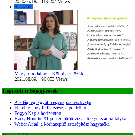
2020.05.18.
- 119 204 Views
6. osztály
Magyar irodalom – Költői eszközök
2021.08.09.
- 96 053 Views
Legutóbbi bejegyzések
A világ legnagyobb egynapos fesztiválja
Fleming nagy felfedezése, a penicillin
Fogyó Nap a horizonton
Harry Houdini 91 percet töltött víz alatt egy lezárt tartályban
Weber Antal, a kórházépítő sztárépítész hagyatéka