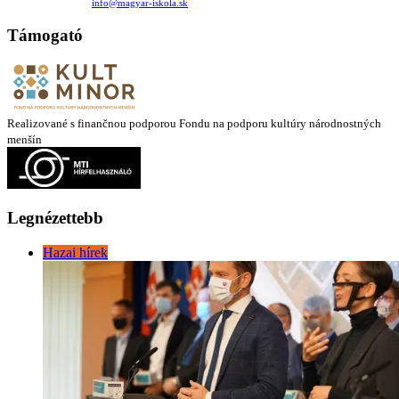
+421 911 732 190 |
info@magyar-iskola.sk
Támogató
Realizované s finančnou podporou Fondu na podporu kultúry národnostných
menšín
Legnézettebb
Hazai hírek