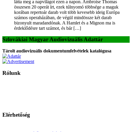
látta meg a napvilágot ezen a napon. Ambroise Thomas
összesen 20 operát írt, ezek túlnyomó többsége a maguk
korában repertoár darab volt több kevesebb ideig Európa
számos operaházában, de végül mindössze két darab
bizonyult maradandónak. A Hamlet és a Mignon ma is
érdeklődésre tart számot, és bár […]
Szlovákiai Magyar Audiovizuális Adattár
Tárolt audiovizuális dokumentumfelvételek katalógusa
Rólunk
A Magyar Iskola a szlovákiai magyar iskolák, tanárok, szülők és
persze a diákok fóruma
Ezen az oldalon esetenként olyan írások jelennek meg, amelyek a hagyományos iskolafelfogástól eltérő
mintákat népszerűsítenek. Ennek következtében előfordulhat, hogy az idetévedő kiskorú felhasználók
látóköre gyorsabban szélesedik, mint azt a szülők esetleg szeretnék.
Elérhetőség
Családi Kör Egyesület/Združenie rod. kruhov
Medzilaborecká 17, 82101 Bratislava