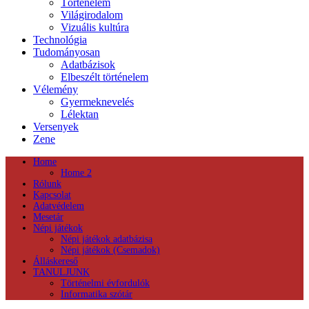
Történelem
Világirodalom
Vizuális kultúra
Technológia
Tudományosan
Adatbázisok
Elbeszélt történelem
Vélemény
Gyermeknevelés
Lélektan
Versenyek
Zene
Home
Home 2
Rólunk
Kapcsolat
Adatvédelem
Mesetár
Népi játékok
Népi játékok adatbázisa
Népi játékok (Csemadok)
Álláskereső
TANULJUNK
Történelmi évfordulók
Informatika szótár