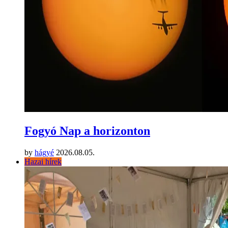
Fogyó Nap a horizonton
by
hágyé
2026.08.05.
Hazai hírek