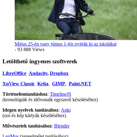
Május 25-én vagy június 1-jén nyitják ki az iskolákat
- 93 888 Views
Letölthető ingyenes szoftverek
LibreOffice
Audacity
,
Dropbox
XnView Classic
Krita
,
GIMP
,
Paint.NET
Történelemtanításhoz
:
TimelineJS
(kronológiák és idővonalk egyszerű készítéséhez)
Idegen nyelvek tanításához
:
Anki
(szó és kép kártyák készítéséhez)
Művészetek tanításához
:
Blender
LenMus
(zeneelmélet tanításához),