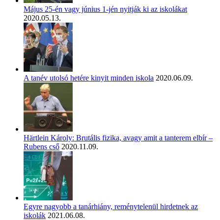
Május 25-én vagy június 1-jén nyitják ki az iskolákat
2020.05.13.
A tanév utolsó hetére kinyit minden iskola
2020.06.09.
Härtlein Károly: Brutális fizika, avagy amit a tanterem elbír –
Rubens cső
2020.11.09.
Egyre nagyobb a tanárhiány, reménytelenül hirdetnek az
iskolák
2021.06.08.