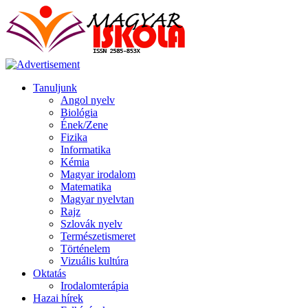
Tanuljunk
Angol nyelv
Biológia
Ének/Zene
Fizika
Informatika
Kémia
Magyar irodalom
Matematika
Magyar nyelvtan
Rajz
Szlovák nyelv
Természetismeret
Történelem
Vizuális kultúra
Oktatás
Irodalomterápia
Hazai hírek