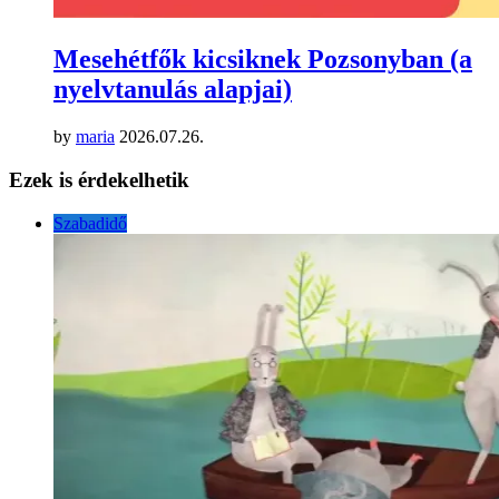
Mesehétfők kicsiknek Pozsonyban (a
nyelvtanulás alapjai)
by
maria
2026.07.26.
Ezek is érdekelhetik
Szabadidő