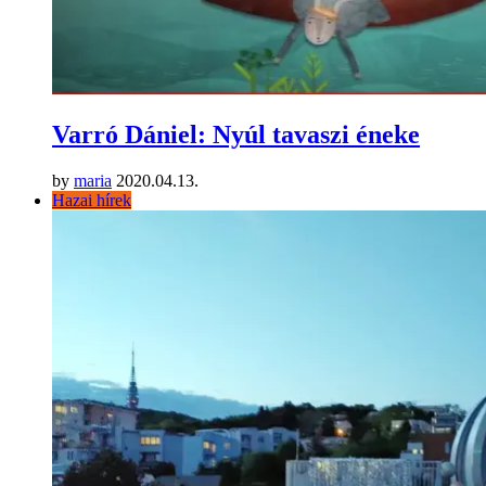
Varró Dániel: Nyúl tavaszi éneke
by
maria
2020.04.13.
Hazai hírek