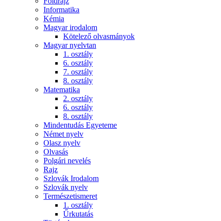
Földrajz
Informatika
Kémia
Magyar irodalom
Kötelező olvasmányok
Magyar nyelvtan
1. osztály
6. osztály
7. osztály
8. osztály
Matematika
2. osztály
6. osztály
8. osztály
Mindentudás Egyeteme
Német nyelv
Olasz nyelv
Olvasás
Polgári nevelés
Rajz
Szlovák Irodalom
Szlovák nyelv
Természetismeret
1. osztály
Űrkutatás