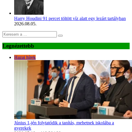
Harry Houdini 91 percet töltött víz alatt egy lezárt tartályban
2026.08.05.
Legnézettebb
Hazai hírek
Június 1-jén folytatódik a tanítás, mehetnek iskolába a
gyerekek