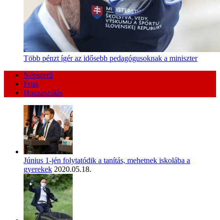
Több pénzt ígér az idősebb pedagógusoknak a miniszter
Népszerű
Friss
Hozzászólás
Június 1-jén folytatódik a tanítás, mehetnek iskolába a
gyerekek
2020.05.18.