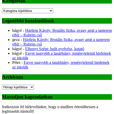
Kategóriák
Kategóriák
Legutóbbi hozzászólások
hágyé
-
Härtlein Károly: Brutális fizika, avagy amit a tanterem
elbír – Rubens cső
geza
-
Härtlein Károly: Brutális fizika, avagy amit a tanterem
elbír – Rubens cső
hágyé
-
Elhunyt Szépe Judit nyelvész, kutató
hágyé
-
Egyre nagyobb a tanárhiány, reménytelenül hirdetnek
az iskolák
Péter
-
Egyre nagyobb a tanárhiány, reménytelenül hirdetnek
az iskolák
Archívum
Archívum
Maradjon kapcsolatban
Iratkozzon fel hírlevelünkre, hogy e-mailben értesülhessen a
legfrissebb hírekről!