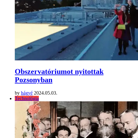
Obszervatóriumot nyitottak
Pozsonyban
by
hágyé
2024.05.03.
Technológia