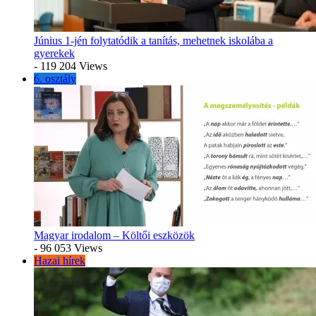
Június 1-jén folytatódik a tanítás, mehetnek iskolába a
gyerekek
- 119 204 Views
6. osztály
Magyar irodalom – Költői eszközök
- 96 053 Views
Hazai hírek