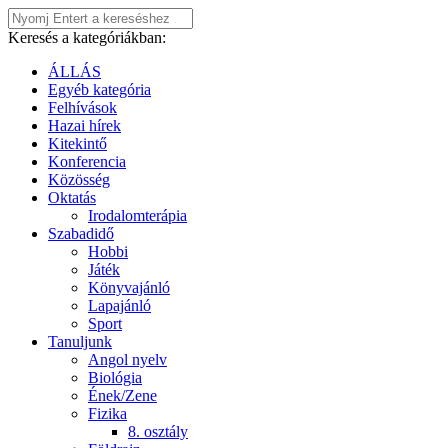
Keresés a kategóriákban:
ÁLLÁS
Egyéb kategória
Felhívások
Hazai hírek
Kitekintő
Konferencia
Közösség
Oktatás
Irodalomterápia
Szabadidő
Hobbi
Játék
Könyvajánló
Lapajánló
Sport
Tanuljunk
Angol nyelv
Biológia
Ének/Zene
Fizika
8. osztály