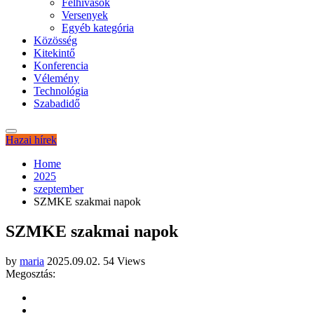
Felhívások
Versenyek
Egyéb kategória
Közösség
Kitekintő
Konferencia
Vélemény
Technológia
Szabadidő
Hazai hírek
Home
2025
szeptember
SZMKE szakmai napok
SZMKE szakmai napok
by
maria
2025.09.02.
54 Views
Megosztás: