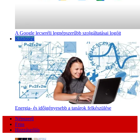
A Google lecseréli legnépszerűbb szolgáltatásai logóit
Közösség
Energia- és időigényesebb a tanárok felkészülése
Népszerű
Friss
Hozzászólás