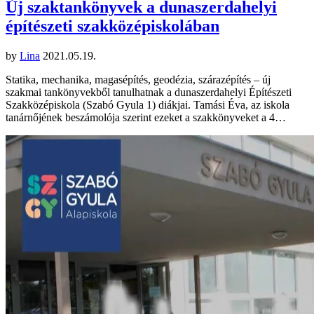
Új szaktankönyvek a dunaszerdahelyi
építészeti szakközépiskolában
by
Lina
2021.05.19.
Statika, mechanika, magasépítés, geodézia, szárazépítés – új
szakmai tankönyvekből tanulhatnak a dunaszerdahelyi Építészeti
Szakközépiskola (Szabó Gyula 1) diákjai. Tamási Éva, az iskola
tanárnőjének beszámolója szerint ezeket a szakkönyveket a 4…