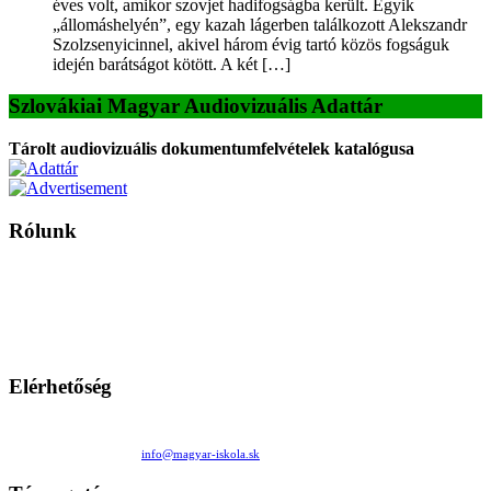
éves volt, amikor szovjet hadifogságba került. Egyik
„állomáshelyén”, egy kazah lágerben találkozott Alekszandr
Szolzsenyicinnel, akivel három évig tartó közös fogságuk
idején barátságot kötött. A két […]
Szlovákiai Magyar Audiovizuális Adattár
Tárolt audiovizuális dokumentumfelvételek katalógusa
Rólunk
A Magyar Iskola a szlovákiai magyar iskolák, tanárok, szülők és
persze a diákok fóruma
Ezen az oldalon esetenként olyan írások jelennek meg, amelyek a hagyományos iskolafelfogástól eltérő
mintákat népszerűsítenek. Ennek következtében előfordulhat, hogy az idetévedő kiskorú felhasználók
látóköre gyorsabban szélesedik, mint azt a szülők esetleg szeretnék.
Elérhetőség
Családi Kör Egyesület/Združenie rod. kruhov
Medzilaborecká 17, 82101 Bratislava
+421 911 732 190 |
info@magyar-iskola.sk