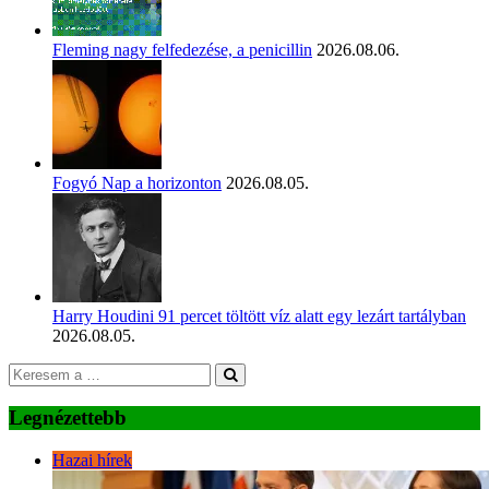
Fleming nagy felfedezése, a penicillin
2026.08.06.
Fogyó Nap a horizonton
2026.08.05.
Harry Houdini 91 percet töltött víz alatt egy lezárt tartályban
2026.08.05.
Legnézettebb
Hazai hírek