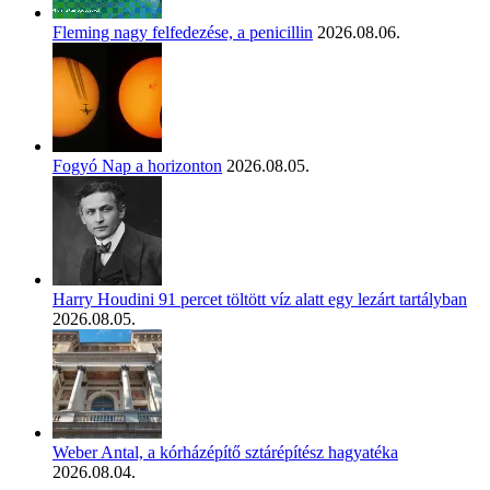
Fleming nagy felfedezése, a penicillin
2026.08.06.
Fogyó Nap a horizonton
2026.08.05.
Harry Houdini 91 percet töltött víz alatt egy lezárt tartályban
2026.08.05.
Weber Antal, a kórházépítő sztárépítész hagyatéka
2026.08.04.