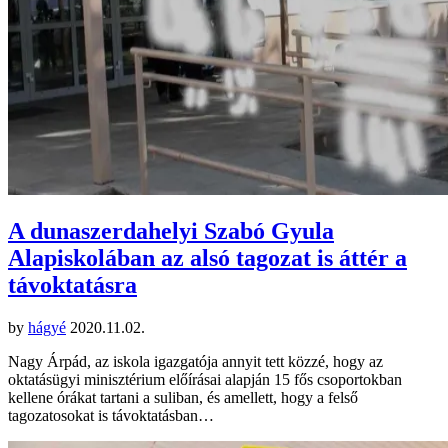
A dunaszerdahelyi Szabó Gyula
Alapiskolában az alsó tagozat is áttér a
távoktatásra
by
hágyé
2020.11.02.
Nagy Árpád, az iskola igazgatója annyit tett közzé, hogy az
oktatásügyi minisztérium előírásai alapján 15 fős csoportokban
kellene órákat tartani a suliban, és amellett, hogy a felső
tagozatosokat is távoktatásban…