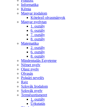
Földrajz
Informatika
Kémia
Magyar irodalom
Kötelező olvasmányok
Magyar nyelvtan
1. osztály
6. osztály
7. osztály
8. osztály
Matematika
2. osztály
6. osztály
8. osztály
Mindentudás Egyeteme
Német nyelv
Olasz nyelv
Olvasás
Polgári nevelés
Rajz
Szlovák Irodalom
Szlovák nyelv
Természetismeret
1. osztály
Űrkutatás