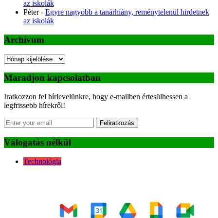
az iskolák
Péter
-
Egyre nagyobb a tanárhiány, reménytelenül hirdetnek
az iskolák
Archívum
Archívum
Maradjon kapcsolatban
Iratkozzon fel hírlevelünkre, hogy e-mailben értesülhessen a
legfrissebb hírekről!
Feliratkozás
Válogatás nélkül
Technológia