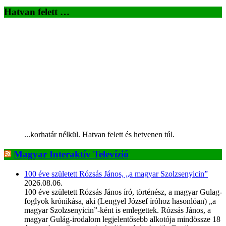
Hatvan felett …
...korhatár nélkül. Hatvan felett és hetvenen túl.
Magyar Interaktív Televízió
100 éve született Rózsás János, „a magyar Szolzsenyicin”
2026.08.06.
100 éve született Rózsás János író, történész, a magyar Gulag-
foglyok krónikása, aki (Lengyel József íróhoz hasonlóan) „a
magyar Szolzsenyicin”-ként is emlegettek. Rózsás János, a
magyar Gulág-irodalom legjelentősebb alkotója mindössze 18