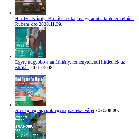
Härtlein Károly: Brutális fizika, avagy amit a tanterem elbír –
Rubens cső
2020.11.09.
Egyre nagyobb a tanárhiány, reménytelenül hirdetnek az
iskolák
2021.06.08.
A világ legnagyobb egynapos fesztiválja
2026.08.06.