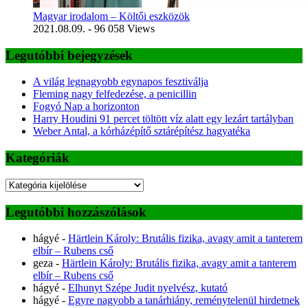
Magyar irodalom – Költői eszközök
2021.08.09.
- 96 058 Views
Legutóbbi bejegyzések
A világ legnagyobb egynapos fesztiválja
Fleming nagy felfedezése, a penicillin
Fogyó Nap a horizonton
Harry Houdini 91 percet töltött víz alatt egy lezárt tartályban
Weber Antal, a kórházépítő sztárépítész hagyatéka
Kategóriák
Kategóriák
Legutóbbi hozzászólások
hágyé
-
Härtlein Károly: Brutális fizika, avagy amit a tanterem
elbír – Rubens cső
geza
-
Härtlein Károly: Brutális fizika, avagy amit a tanterem
elbír – Rubens cső
hágyé
-
Elhunyt Szépe Judit nyelvész, kutató
hágyé
-
Egyre nagyobb a tanárhiány, reménytelenül hirdetnek