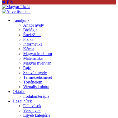
Tanuljunk
Angol nyelv
Biológia
Ének/Zene
Fizika
Informatika
Kémia
Magyar irodalom
Matematika
Magyar nyelvtan
Rajz
Szlovák nyelv
Természetismeret
Történelem
Vizuális kultúra
Oktatás
Irodalomterápia
Hazai hírek
Felhívások
Versenyek
Egyéb kategória