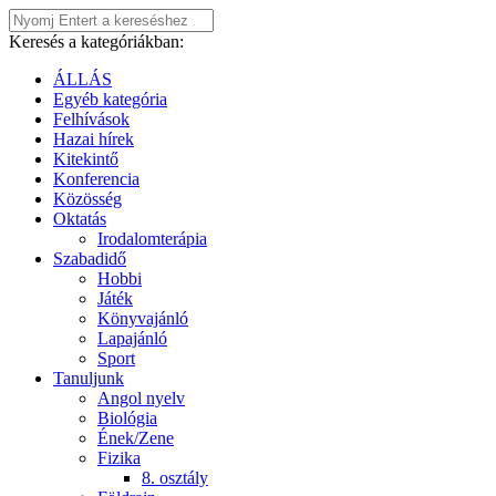
Keresés a kategóriákban:
ÁLLÁS
Egyéb kategória
Felhívások
Hazai hírek
Kitekintő
Konferencia
Közösség
Oktatás
Irodalomterápia
Szabadidő
Hobbi
Játék
Könyvajánló
Lapajánló
Sport
Tanuljunk
Angol nyelv
Biológia
Ének/Zene
Fizika
8. osztály