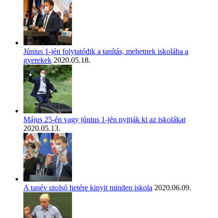
Június 1-jén folytatódik a tanítás, mehetnek iskolába a
gyerekek
2020.05.18.
Május 25-én vagy június 1-jén nyitják ki az iskolákat
2020.05.13.
A tanév utolsó hetére kinyit minden iskola
2020.06.09.