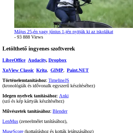
Május 25-én vagy június 1-jén nyitják ki az iskolákat
- 93 888 Views
Letölthető ingyenes szoftverek
LibreOffice
Audacity
,
Dropbox
XnView Classic
Krita
,
GIMP
,
Paint.NET
Történelemtanításhoz
:
TimelineJS
(kronológiák és idővonalk egyszerű készítéséhez)
Idegen nyelvek tanításához
:
Anki
(szó és kép kártyák készítéséhez)
Művészetek tanításához
:
Blender
LenMus
(zeneelmélet tanításához),
MuseScore
(kottaíráshoz és kották lejátszásához)