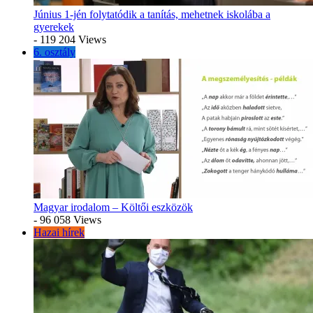
Június 1-jén folytatódik a tanítás, mehetnek iskolába a
gyerekek
- 119 204 Views
6. osztály
Magyar irodalom – Költői eszközök
- 96 058 Views
Hazai hírek