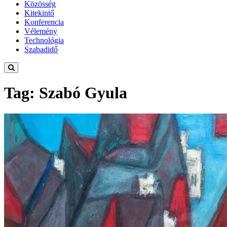
Közösség
Kitekintő
Konferencia
Vélemény
Technológia
Szabadidő
Tag: Szabó Gyula