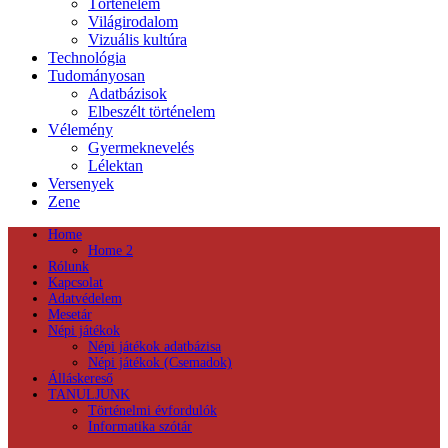
Történelem
Világirodalom
Vizuális kultúra
Technológia
Tudományosan
Adatbázisok
Elbeszélt történelem
Vélemény
Gyermeknevelés
Lélektan
Versenyek
Zene
Home
Home 2
Rólunk
Kapcsolat
Adatvédelem
Mesetár
Népi játékok
Népi játékok adatbázisa
Népi játékok (Csemadok)
Álláskereső
TANULJUNK
Történelmi évfordulók
Informatika szótár