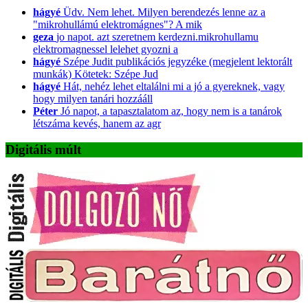
hágyé
Üdv. Nem lehet. Milyen berendezés lenne az a
"mikrohullámú elektromágnes"? A mik
geza
jo napot. azt szeretnem kerdezni.mikrohullamu
elektromagnessel lelehet gyozni a
hágyé
Szépe Judit publikációs jegyzéke (megjelent lektorált
munkák) Kötetek: Szépe Jud
hágyé
Hát, nehéz lehet eltalálni mi a jó a gyereknek, vagy
hogy milyen tanári hozzááll
Péter
Jó napot, a tapasztalatom az, hogy nem is a tanárok
létszáma kevés, hanem az agr
Digitális múlt