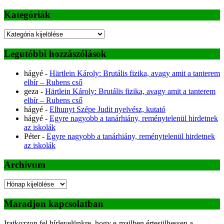
Kategóriák
Kategóriák
Legutóbbi hozzászólások
hágyé
-
Härtlein Károly: Brutális fizika, avagy amit a tanterem
elbír – Rubens cső
geza
-
Härtlein Károly: Brutális fizika, avagy amit a tanterem
elbír – Rubens cső
hágyé
-
Elhunyt Szépe Judit nyelvész, kutató
hágyé
-
Egyre nagyobb a tanárhiány, reménytelenül hirdetnek
az iskolák
Péter
-
Egyre nagyobb a tanárhiány, reménytelenül hirdetnek
az iskolák
Archívum
Archívum
Maradjon kapcsolatban
Iratkozzon fel hírlevelünkre, hogy e-mailben értesülhessen a