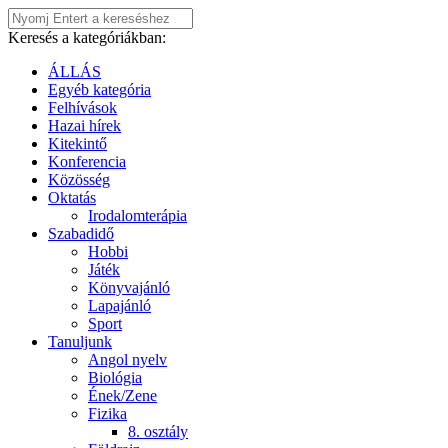
Keresés a kategóriákban:
ÁLLÁS
Egyéb kategória
Felhívások
Hazai hírek
Kitekintő
Konferencia
Közösség
Oktatás
Irodalomterápia
Szabadidő
Hobbi
Játék
Könyvajánló
Lapajánló
Sport
Tanuljunk
Angol nyelv
Biológia
Ének/Zene
Fizika
8. osztály