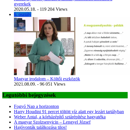
gyerekek
2020.05.18.
- 119 204 Views
6. osztály
Magyar irodalom – Költői eszközök
2021.08.09.
- 96 051 Views
Legutóbbi bejegyzések
Fogyó Nap a horizonton
Harry Houdini 91 percet töltött víz alatt egy lezárt tartályban
Weber Antal, a kórházépítő sztárépítész hagyatéka
A magyar Szolzsenyicin – Lengyel József
Hajóvonták találkozása tilos!