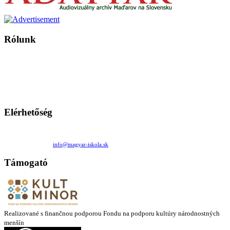
Rólunk
A Magyar Iskola a szlovákiai magyar iskolák, tanárok, szülők és
persze a diákok fóruma
Ezen az oldalon esetenként olyan írások jelennek meg, amelyek a hagyományos iskolafelfogástól eltérő
mintákat népszerűsítenek. Ennek következtében előfordulhat, hogy az idetévedő kiskorú felhasználók
látóköre gyorsabban szélesedik, mint azt a szülők esetleg szeretnék.
Elérhetőség
Családi Kör Egyesület/Združenie rod. kruhov
Medzilaborecká 17, 82101 Bratislava
+421 911 732 190 |
info@magyar-iskola.sk
Támogató
Realizované s finančnou podporou Fondu na podporu kultúry národnostných
menšín