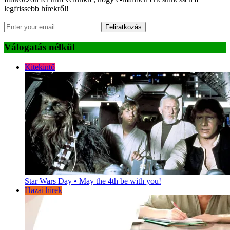
legfrissebb hírekről!
Feliratkozás
Válogatás nélkül
Kitekintő
Star Wars Day • May the 4th be with you!
Hazai hírek