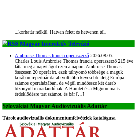
...korhatár nélkül. Hatvan felett és hetvenen túl.
Magyar Interaktív Televízió
Ambroise Thomas francia operaszerző
2026.08.05.
Charles Louis Ambroise Thomas francia operaszerző 215 éve
látta meg a napvilágot ezen a napon. Ambroise Thomas
összesen 20 operát írt, ezek túlnyomó többsége a maguk
korában repertoár darab volt több kevesebb ideig Európa
számos operaházában, de végül mindössze két darab
bizonyult maradandónak. A Hamlet és a Mignon ma is
érdeklődésre tart számot, és bár […]
Szlovákiai Magyar Audiovizuális Adattár
Tárolt audiovizuális dokumentumfelvételek katalógusa