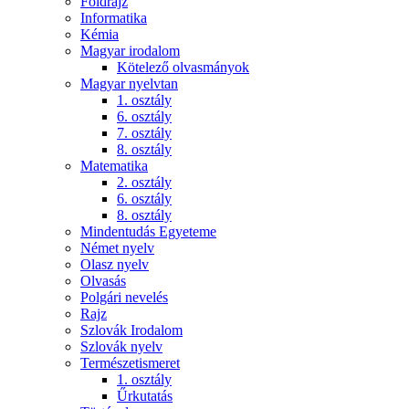
Földrajz
Informatika
Kémia
Magyar irodalom
Kötelező olvasmányok
Magyar nyelvtan
1. osztály
6. osztály
7. osztály
8. osztály
Matematika
2. osztály
6. osztály
8. osztály
Mindentudás Egyeteme
Német nyelv
Olasz nyelv
Olvasás
Polgári nevelés
Rajz
Szlovák Irodalom
Szlovák nyelv
Természetismeret
1. osztály
Űrkutatás