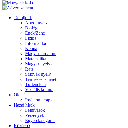
Tanuljunk
Angol nyelv
Biológia
Ének/Zene
Fizika
Informatika
Kémia
Magyar irodalom
Matematika
Magyar nyelvtan
Rajz
Szlovák nyelv
Természetismeret
Történelem
Vizuális kultúra
Oktatás
Irodalomterápia
Hazai hírek
Felhívások
Versenyek
Egyéb kategória
Közösség