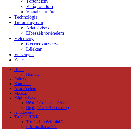
Történelem
Világirodalom
Vizuális kultúra
Technológia
Tudományosan
Adatbázisok
Elbeszélt történelem
Vélemény
Gyermeknevelés
Lélektan
Versenyek
Zene
Home
Home 2
Rólunk
Kapcsolat
Adatvédelem
Mesetár
Népi játékok
Népi játékok adatbázisa
Népi játékok (Csemadok)
Álláskereső
TANULJUNK
Történelmi évfordulók
Informatika szótár