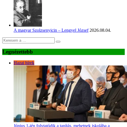
A magyar Szolzsenyicin – Lengyel József
2026.08.04.
Legnézettebb
Hazai hírek
Június 1-jén folytatódik a tanítás, mehetnek iskolába a