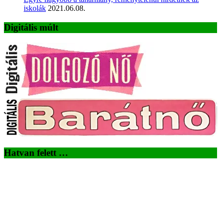
iskolák
2021.06.08.
Digitális múlt
Hatvan felett …