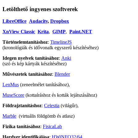
Letölthető ingyenes szoftverek
LibreOffice
Audacity
,
Dropbox
XnView Classic
Krita
,
GIMP
,
Paint.NET
Történelemtanításhoz
:
TimelineJS
(kronológiák és idővonalk egyszerű készítéséhez)
Idegen nyelvek tanításához
:
Anki
(szó és kép kártyák készítéséhez)
Művészetek tanításához
:
Blender
LenMus
(zeneelmélet tanításához),
MuseScore
(kottaíráshoz és kották lejátszásához)
Földrajztanításhoz
:
Celestia
(világűr),
Marble
(virtuális földgömb és atlasz)
Fizika tanításához
:
FisicaLab
Hardver identifikálása
:
HWiNFO32/64