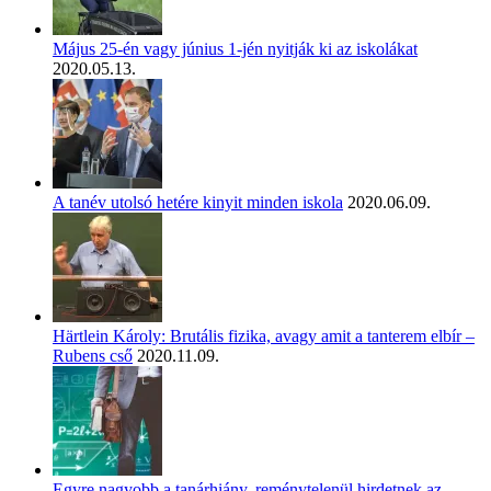
Május 25-én vagy június 1-jén nyitják ki az iskolákat
2020.05.13.
A tanév utolsó hetére kinyit minden iskola
2020.06.09.
Härtlein Károly: Brutális fizika, avagy amit a tanterem elbír –
Rubens cső
2020.11.09.
Egyre nagyobb a tanárhiány, reménytelenül hirdetnek az