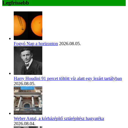
Legfrissebb
Fogyó Nap a horizonton
2026.08.05.
Harry Houdini 91 percet töltött víz alatt egy lezárt tartályban
2026.08.05.
Weber Antal, a kórházépítő sztárépítész hagyatéka
2026.08.04.