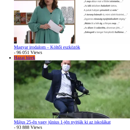
Magyar irodalom – Költői eszközök
- 96 051 Views
Hazai hírek
Május 25-én vagy június 1-jén nyitják ki az iskolákat
- 93 888 Views