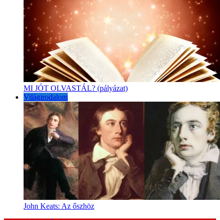
MI JÓT OLVASTÁL? (pályázat)
Világirodalom
John Keats: Az őszhöz