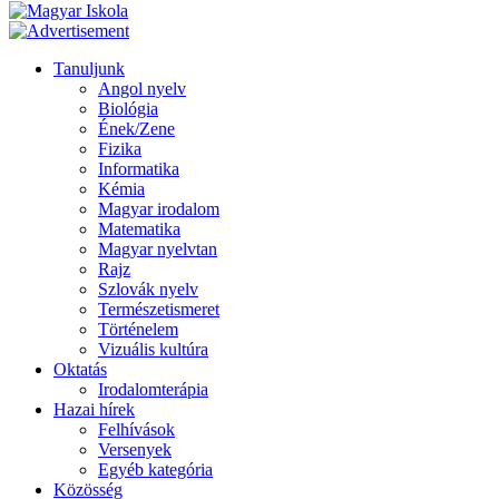
Tanuljunk
Angol nyelv
Biológia
Ének/Zene
Fizika
Informatika
Kémia
Magyar irodalom
Matematika
Magyar nyelvtan
Rajz
Szlovák nyelv
Természetismeret
Történelem
Vizuális kultúra
Oktatás
Irodalomterápia
Hazai hírek
Felhívások
Versenyek
Egyéb kategória
Közösség