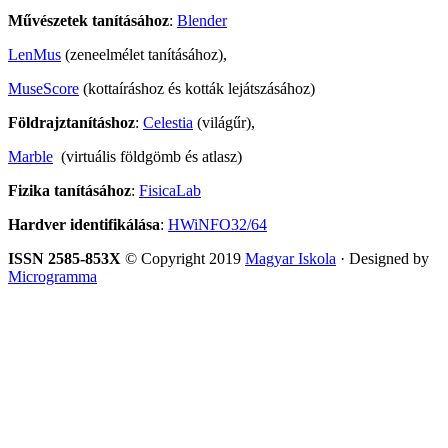
Művészetek tanításához
:
Blender
LenMus
(zeneelmélet tanításához),
MuseScore
(kottaíráshoz és kották lejátszásához)
Földrajztanításhoz
:
Celestia
(világűr),
Marble
(virtuális földgömb és atlasz)
Fizika tanításához
:
FisicaLab
Hardver identifikálása
:
HWiNFO32/64
ISSN 2585-853X
© Copyright 2019
Magyar Iskola
· Designed by
Microgramma