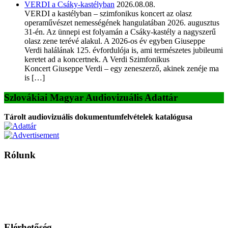
VERDI a Csáky-kastélyban
2026.08.08.
VERDI a kastélyban – szimfonikus koncert az olasz
operaművészet nemességének hangulatában 2026. augusztus
31-én. Az ünnepi est folyamán a Csáky-kastély a nagyszerű
olasz zene terévé alakul. A 2026-os év egyben Giuseppe
Verdi halálának 125. évfordulója is, ami természetes jubileumi
keretet ad a koncertnek. A Verdi Szimfonikus
Koncert Giuseppe Verdi – egy zeneszerző, akinek zenéje ma
is […]
Szlovákiai Magyar Audiovizuális Adattár
Tárolt audiovizuális dokumentumfelvételek katalógusa
Rólunk
A Magyar Iskola a szlovákiai magyar iskolák, tanárok, szülők és
persze a diákok fóruma
Ezen az oldalon esetenként olyan írások jelennek meg, amelyek a hagyományos iskolafelfogástól eltérő
mintákat népszerűsítenek. Ennek következtében előfordulhat, hogy az idetévedő kiskorú felhasználók
látóköre gyorsabban szélesedik, mint azt a szülők esetleg szeretnék.
Elérhetőség