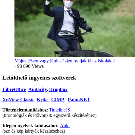
Május 25-én vagy június 1-jén nyitják ki az iskolákat
- 93 890 Views
Letölthető ingyenes szoftverek
LibreOffice
Audacity
,
Dropbox
XnView Classic
Krita
,
GIMP
,
Paint.NET
Történelemtanításhoz
:
TimelineJS
(kronológiák és idővonalk egyszerű készítéséhez)
Idegen nyelvek tanításához
:
Anki
(szó és kép kártyák készítéséhez)