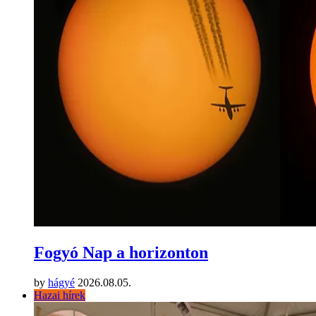
Fogyó Nap a horizonton
by
hágyé
2026.08.05.
Hazai hírek