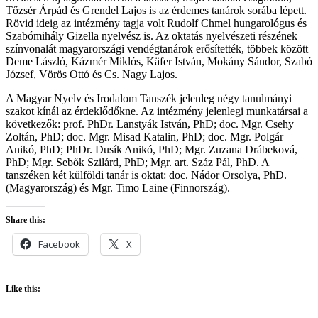
Tőzsér Árpád és Grendel Lajos is az érdemes tanárok sorába lépett.
Rövid ideig az intézmény tagja volt Rudolf Chmel hungarológus és
Szabómihály Gizella nyelvész is. Az oktatás nyelvészeti részének
színvonalát magyarországi vendégtanárok erősítették, többek között
Deme László, Kázmér Miklós, Käfer István, Mokány Sándor, Szabó
József, Vörös Ottó és Cs. Nagy Lajos.
A Magyar Nyelv és Irodalom Tanszék jelenleg négy tanulmányi
szakot kínál az érdeklődőkne. Az intézmény jelenlegi munkatársai a
következők: prof. PhDr. Lanstyák István, PhD; doc. Mgr. Csehy
Zoltán, PhD; doc. Mgr. Misad Katalin, PhD; doc. Mgr. Polgár
Anikó, PhD; PhDr. Dusík Anikó, PhD; Mgr. Zuzana Drábeková,
PhD; Mgr. Sebők Szilárd, PhD; Mgr. art. Száz Pál, PhD. A
tanszéken két külföldi tanár is oktat: doc. Nádor Orsolya, PhD.
(Magyarország) és Mgr. Timo Laine (Finnország).
Share this:
Facebook
X
Like this: