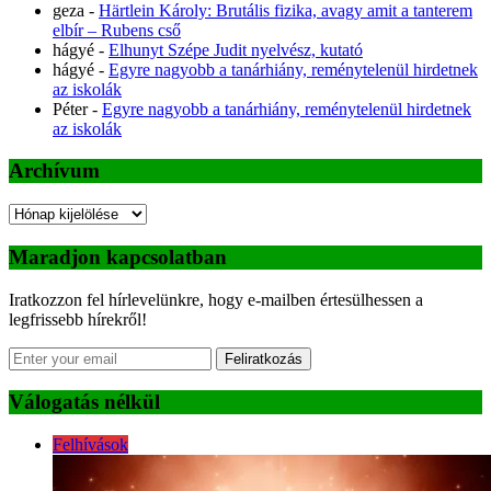
geza
-
Härtlein Károly: Brutális fizika, avagy amit a tanterem
elbír – Rubens cső
hágyé
-
Elhunyt Szépe Judit nyelvész, kutató
hágyé
-
Egyre nagyobb a tanárhiány, reménytelenül hirdetnek
az iskolák
Péter
-
Egyre nagyobb a tanárhiány, reménytelenül hirdetnek
az iskolák
Archívum
Archívum
Maradjon kapcsolatban
Iratkozzon fel hírlevelünkre, hogy e-mailben értesülhessen a
legfrissebb hírekről!
Feliratkozás
Válogatás nélkül
Felhívások