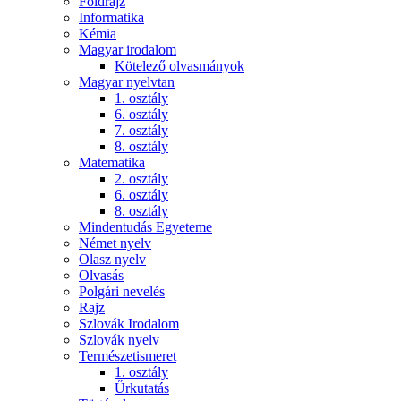
Földrajz
Informatika
Kémia
Magyar irodalom
Kötelező olvasmányok
Magyar nyelvtan
1. osztály
6. osztály
7. osztály
8. osztály
Matematika
2. osztály
6. osztály
8. osztály
Mindentudás Egyeteme
Német nyelv
Olasz nyelv
Olvasás
Polgári nevelés
Rajz
Szlovák Irodalom
Szlovák nyelv
Természetismeret
1. osztály
Űrkutatás