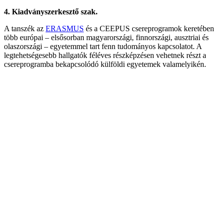
4. Kiadványszerkesztő szak.
A tanszék az
ERASMUS
és a CEEPUS csereprogramok keretében
több európai – elsősorban magyarországi, finnországi, ausztriai és
olaszországi – egyetemmel tart fenn tudományos kapcsolatot. A
legtehetségesebb hallgatók féléves részképzésen vehetnek részt a
csereprogramba bekapcsolódó külföldi egyetemek valamelyikén.