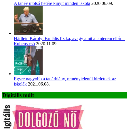
A tanév utolsó hetére kinyit minden iskola
2020.06.09.
Härtlein Károly: Brutális fizika, avagy amit a tanterem elbír –
Rubens cső
2020.11.09.
Egyre nagyobb a tanárhiány, reménytelenül hirdetnek az
iskolák
2021.06.08.
Digitális múlt