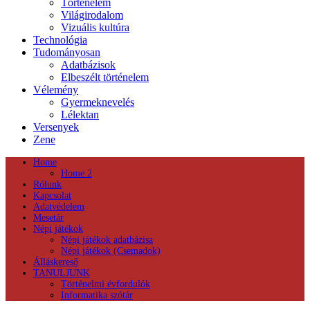
Történelem
Világirodalom
Vizuális kultúra
Technológia
Tudományosan
Adatbázisok
Elbeszélt történelem
Vélemény
Gyermeknevelés
Lélektan
Versenyek
Zene
Home
Home 2
Rólunk
Kapcsolat
Adatvédelem
Mesetár
Népi játékok
Népi játékok adatbázisa
Népi játékok (Csemadok)
Álláskereső
TANULJUNK
Történelmi évfordulók
Informatika szótár