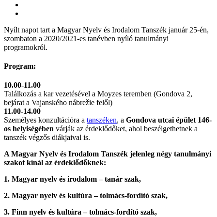
Nyílt napot tart a Magyar Nyelv és Irodalom Tanszék január 25-én,
szombaton a 2020/2021-es tanévben nyíló tanulmányi
programokról.
Program:
10.00-11.00
Találkozás a kar vezetésével a Moyzes teremben (Gondova 2,
bejárat a Vajanského nábrežie felől)
11.00-14.00
Személyes konzultációra a
tanszéken
, a
Gondova utcai épület 146-
os helyiségében
várják az érdeklődőket, ahol beszélgethetnek a
tanszék végzős diákjaival is.
A Magyar Nyelv és Irodalom Tanszék jelenleg négy tanulmányi
szakot kínál az érdeklődőknek:
1. Magyar nyelv és irodalom – tanár szak,
2. Magyar nyelv és kultúra – tolmács-fordító szak,
3. Finn nyelv és kultúra – tolmács-fordító szak,