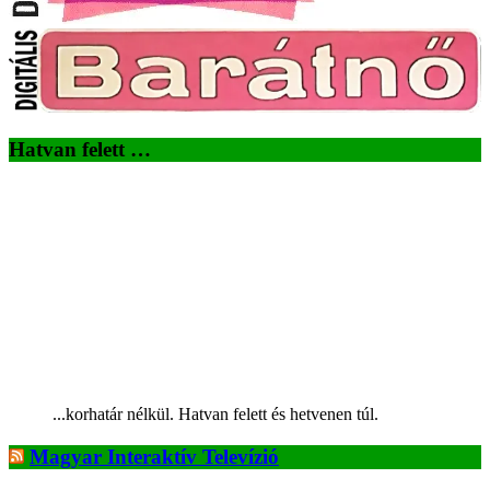
Hatvan felett …
...korhatár nélkül. Hatvan felett és hetvenen túl.
Magyar Interaktív Televízió