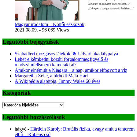
Magyar irodalom – Költői eszközök
2021.08.09.
- 96 069 Views
Legutóbbi bejegyzések
Szabadtéri mozgásos játékok ☻ Udvari akadálypálya
Lehet-e kémkedni közúti forgalommegfigyelő és
rendszámfelismerő kamerákkal?
Amikor elnémult a Niagara – a nap, amikor elfogyott a víz
Margaretha Zelle, a hírhedt Mata Hari
A Wikipédia alapítója, Jimmy Wales 60 éves
Kategóriák
Kategóriák
Legutóbbi hozzászólások
hágyé
-
Härtlein Károly: Brutális fizika, avagy amit a tanterem
elbír – Rubens cső