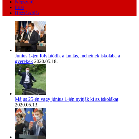
Népszerű
Friss
Hozzászólás
Június 1-jén folytatódik a tanítás, mehetnek iskolába a
gyerekek
2020.05.18.
Május 25-én vagy június 1-jén nyitják ki az iskolákat
2020.05.13.