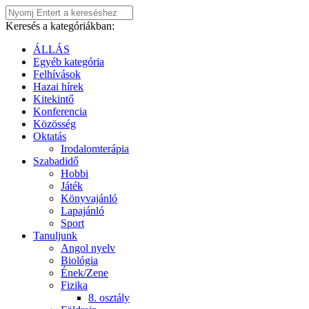
Keresés a kategóriákban:
ÁLLÁS
Egyéb kategória
Felhívások
Hazai hírek
Kitekintő
Konferencia
Közösség
Oktatás
Irodalomterápia
Szabadidő
Hobbi
Játék
Könyvajánló
Lapajánló
Sport
Tanuljunk
Angol nyelv
Biológia
Ének/Zene
Fizika
8. osztály