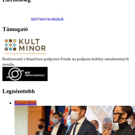
Családi Kör Egyesület/Združenie rod. kruhov
Medzilaborecká 17, 82101 Bratislava
+421 911 732 190 |
info@magyar-iskola.sk
Támogató
Realizované s finančnou podporou Fondu na podporu kultúry národnostných
menšín
Legnézettebb
Hazai hírek