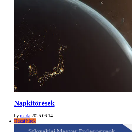
Napkitörések
by
maria
2025.06.14.
Hazai hírek