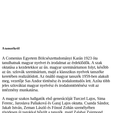
A tanszékről
A Comenius Egyetem Bölcsészettudományi Karán 1923 óta
tanulhatnak magyar nyelvet és irodalmat az érdeklődők. A szak
oktatása a kezdetekkor az ún. magyar szemináriumon folyt, később
az ún. szlovák szeminárium, majd a klasszikus nyelvek tanszéke
keretében realizálódott. Az önálló magyar tanszék 1959-ben alakult
meg, vezetője Sas Andor történész és irodalomtudós lett. Azóta több
jeles szlovákiai magyar nyelvész és irodalomtörténész volt az
intézmény munkatársa.
A magyar szakos hallgatók első generációját Turczel Lajos, Sima
Ferenc, Jaroslava Pašiaková és Garaj Lajos oktatta. Csanda Sándor,
Jakab István, Zeman László és Fónod Zoltán személyében
rövidesen új tagokkal bővült a tanszék, majd Zalabai Zsigmond,