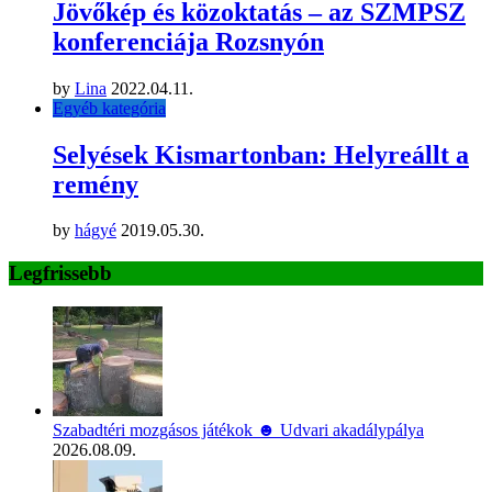
Jövőkép és közoktatás – az SZMPSZ
konferenciája Rozsnyón
by
Lina
2022.04.11.
Egyéb kategória
Selyések Kismartonban: Helyreállt a
remény
by
hágyé
2019.05.30.
Legfrissebb
Szabadtéri mozgásos játékok ☻ Udvari akadálypálya
2026.08.09.