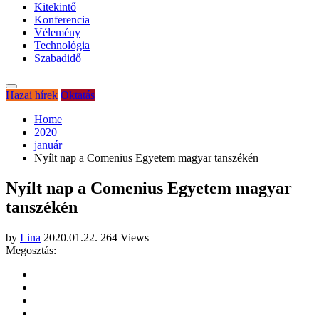
Kitekintő
Konferencia
Vélemény
Technológia
Szabadidő
Hazai hírek
Oktatás
Home
2020
január
Nyílt nap a Comenius Egyetem magyar tanszékén
Nyílt nap a Comenius Egyetem magyar
tanszékén
by
Lina
2020.01.22.
264 Views
Megosztás: