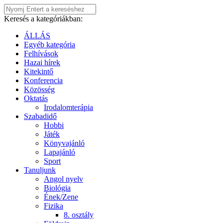
Keresés a kategóriákban:
ÁLLÁS
Egyéb kategória
Felhívások
Hazai hírek
Kitekintő
Konferencia
Közösség
Oktatás
Irodalomterápia
Szabadidő
Hobbi
Játék
Könyvajánló
Lapajánló
Sport
Tanuljunk
Angol nyelv
Biológia
Ének/Zene
Fizika
8. osztály