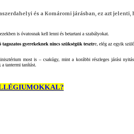
szerdahelyi és a Komáromi járásban, ez azt jelenti, 
 ezekben is óvatosnak kell lenni és betartani a szabályokat.
 tagozatos gyerekeknek nincs szükségük tesztr
e, elég az egyik szül
nisztérium most is – csakúgy, mint a korábbi részleges járási nyitá
 a tantermi tanítást.
KOLLÉGIUMOKKAL?