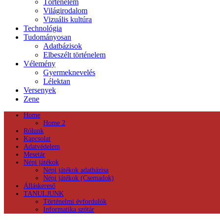
Történelem
Világirodalom
Vizuális kultúra
Technológia
Tudományosan
Adatbázisok
Elbeszélt történelem
Vélemény
Gyermeknevelés
Lélektan
Versenyek
Zene
Home
Home 2
Rólunk
Kapcsolat
Adatvédelem
Mesetár
Népi játékok
Népi játékok adatbázisa
Népi játékok (Csemadok)
Álláskereső
TANULJUNK
Történelmi évfordulók
Informatika szótár