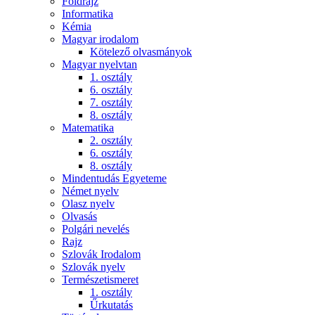
Földrajz
Informatika
Kémia
Magyar irodalom
Kötelező olvasmányok
Magyar nyelvtan
1. osztály
6. osztály
7. osztály
8. osztály
Matematika
2. osztály
6. osztály
8. osztály
Mindentudás Egyeteme
Német nyelv
Olasz nyelv
Olvasás
Polgári nevelés
Rajz
Szlovák Irodalom
Szlovák nyelv
Természetismeret
1. osztály
Űrkutatás