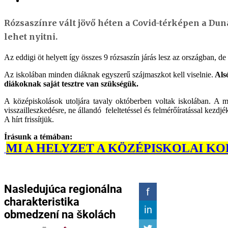
Rózsaszínre vált jövő héten a Covid-térképen a Duna
lehet nyitni.
Az eddigi öt helyett így összes 9 rózsaszín járás lesz az országban, de
Az iskolában minden diáknak egyszerű szájmaszkot kell viselnie.
Alsó
diákoknak saját tesztre van szükségük.
A középiskolások utoljára tavaly októberben voltak iskolában. A mi
visszailleszkedésre, ne állandó feleltetéssel és felmérőíratással kezdjék
A hírt frissítjük.
Írásunk a témában:
MI A HELYZET A KÖZÉPISKOLAI 