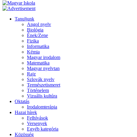
Tanuljunk
Angol nyelv
Biológia
Ének/Zene
Fizika
Informatika
Kémia
Magyar irodalom
Matematika
Magyar nyelvtan
Rajz
Szlovák nyelv
Természetismeret
Történelem
Vizuális kultúra
Oktatás
Irodalomterápia
Hazai hírek
Felhívások
Versenyek
Egyéb kategória
Közösség