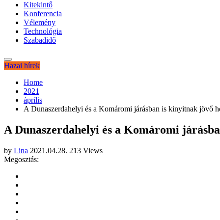
Kitekintő
Konferencia
Vélemény
Technológia
Szabadidő
Hazai hírek
Home
2021
április
A Dunaszerdahelyi és a Komáromi járásban is kinyitnak jövő h
A Dunaszerdahelyi és a Komáromi járásban
by
Lina
2021.04.28.
213 Views
Megosztás: