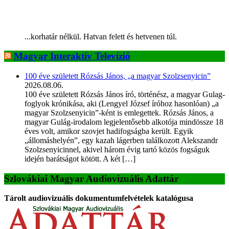
...korhatár nélkül. Hatvan felett és hetvenen túl.
Magyar Interaktív Televízió
100 éve született Rózsás János, „a magyar Szolzsenyicin”
2026.08.06.
100 éve született Rózsás János író, történész, a magyar Gulag-
foglyok krónikása, aki (Lengyel József íróhoz hasonlóan) „a
magyar Szolzsenyicin”-ként is emlegettek. Rózsás János, a
magyar Gulág-irodalom legjelentősebb alkotója mindössze 18
éves volt, amikor szovjet hadifogságba került. Egyik
„állomáshelyén”, egy kazah lágerben találkozott Alekszandr
Szolzsenyicinnel, akivel három évig tartó közös fogságuk
idején barátságot kötött. A két […]
Szlovákiai Magyar Audiovizuális Adattár
Tárolt audiovizuális dokumentumfelvételek katalógusa