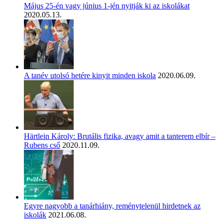
Május 25-én vagy június 1-jén nyitják ki az iskolákat
2020.05.13.
A tanév utolsó hetére kinyit minden iskola
2020.06.09.
Härtlein Károly: Brutális fizika, avagy amit a tanterem elbír –
Rubens cső
2020.11.09.
Egyre nagyobb a tanárhiány, reménytelenül hirdetnek az
iskolák
2021.06.08.