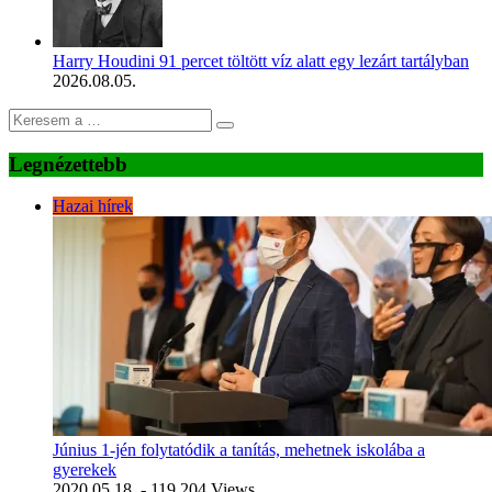
Harry Houdini 91 percet töltött víz alatt egy lezárt tartályban
2026.08.05.
Legnézettebb
Hazai hírek
Június 1-jén folytatódik a tanítás, mehetnek iskolába a
gyerekek
2020.05.18.
- 119 204 Views