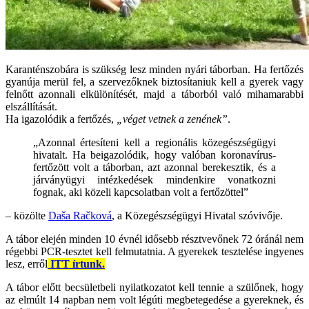
Karanténszobára is szükség lesz minden nyári táborban. Ha fertőzés
gyanúja merül fel, a szervezőknek biztosítaniuk kell a gyerek vagy
felnőtt azonnali elkülönítését, majd a táborból való mihamarabbi
elszállítását.
Ha igazolódik a fertőzés,
„véget vetnek a zenének”
.
„Azonnal értesíteni kell a regionális közegészségügyi
hivatalt. Ha beigazolódik, hogy valóban koronavírus-
fertőzött volt a táborban, azt azonnal berekesztik, és a
járványügyi intézkedések mindenkire vonatkozni
fognak, aki közeli kapcsolatban volt a fertőzöttel”
– közölte
Daša Račková
, a Közegészségügyi Hivatal szóvivője.
A tábor elején minden 10 évnél idősebb résztvevőnek 72 óránál nem
régebbi PCR-tesztet kell felmutatnia. A gyerekek tesztelése ingyenes
lesz, erről
ITT írtunk.
A tábor előtt becsületbeli nyilatkozatot kell tennie a szülőnek, hogy
az elmúlt 14 napban nem volt légúti megbetegedése a gyereknek, és