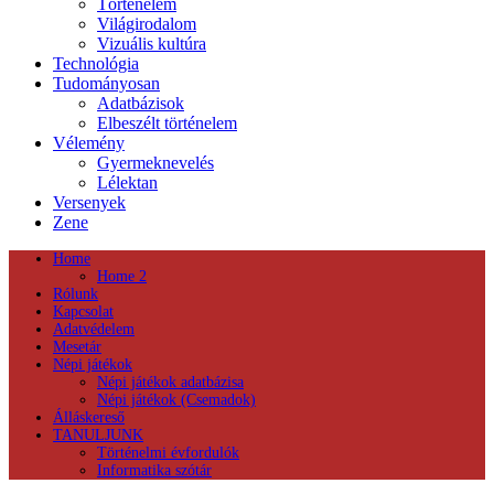
Történelem
Világirodalom
Vizuális kultúra
Technológia
Tudományosan
Adatbázisok
Elbeszélt történelem
Vélemény
Gyermeknevelés
Lélektan
Versenyek
Zene
Home
Home 2
Rólunk
Kapcsolat
Adatvédelem
Mesetár
Népi játékok
Népi játékok adatbázisa
Népi játékok (Csemadok)
Álláskereső
TANULJUNK
Történelmi évfordulók
Informatika szótár