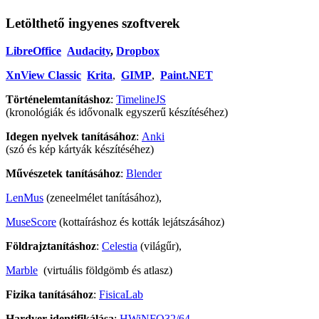
Letölthető ingyenes szoftverek
LibreOffice
Audacity
,
Dropbox
XnView Classic
Krita
,
GIMP
,
Paint.NET
Történelemtanításhoz
:
TimelineJS
(kronológiák és idővonalk egyszerű készítéséhez)
Idegen nyelvek tanításához
:
Anki
(szó és kép kártyák készítéséhez)
Művészetek tanításához
:
Blender
LenMus
(zeneelmélet tanításához),
MuseScore
(kottaíráshoz és kották lejátszásához)
Földrajztanításhoz
:
Celestia
(világűr),
Marble
(virtuális földgömb és atlasz)
Fizika tanításához
:
FisicaLab
Hardver identifikálása
:
HWiNFO32/64