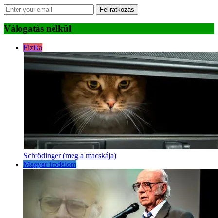
Feliratkozás
Válogatás nélkül
Fizika
Schrödinger (meg a macskája)
Magyar irodalom