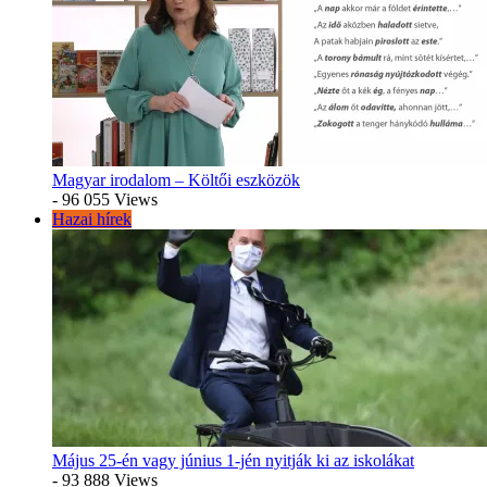
Magyar irodalom – Költői eszközök
- 96 055 Views
Hazai hírek
Május 25-én vagy június 1-jén nyitják ki az iskolákat
- 93 888 Views