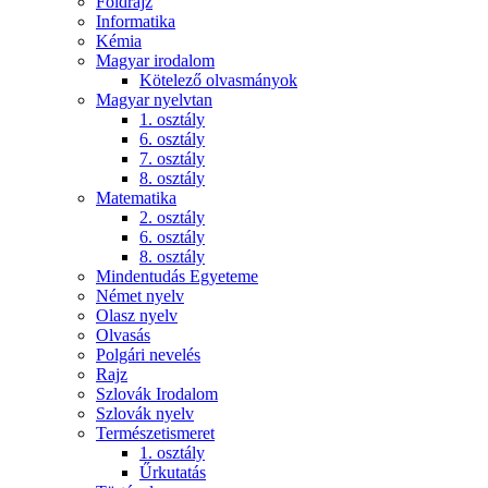
Földrajz
Informatika
Kémia
Magyar irodalom
Kötelező olvasmányok
Magyar nyelvtan
1. osztály
6. osztály
7. osztály
8. osztály
Matematika
2. osztály
6. osztály
8. osztály
Mindentudás Egyeteme
Német nyelv
Olasz nyelv
Olvasás
Polgári nevelés
Rajz
Szlovák Irodalom
Szlovák nyelv
Természetismeret
1. osztály
Űrkutatás