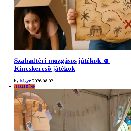
Szabadtéri mozgásos játékok ☻
Kincskereső játékok
by
hágyé
2026.08.02.
Hazai hírek