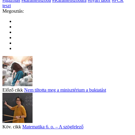
#igazolás
#karanténszoba
#Karanténszobára
#nyári tábor
#PCR
teszt
Megosztás:
Előző cikk
Nem tiltotta meg a minisztérium a buktatást
Köv. cikk
Matematika 6. o. – A szögfelező