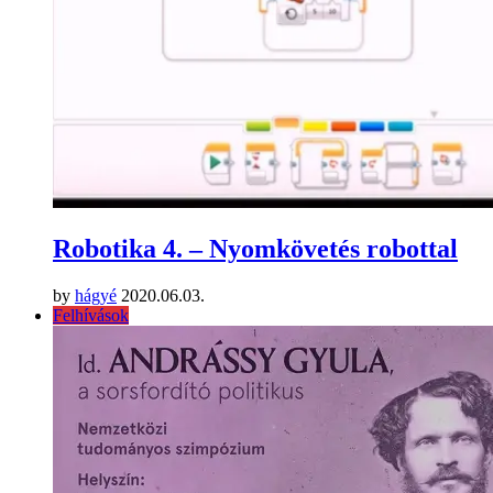
Robotika 4. – Nyomkövetés robottal
by
hágyé
2020.06.03.
Felhívások