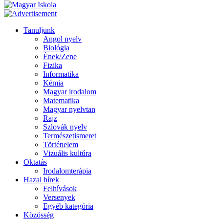
Tanuljunk
Angol nyelv
Biológia
Ének/Zene
Fizika
Informatika
Kémia
Magyar irodalom
Matematika
Magyar nyelvtan
Rajz
Szlovák nyelv
Természetismeret
Történelem
Vizuális kultúra
Oktatás
Irodalomterápia
Hazai hírek
Felhívások
Versenyek
Egyéb kategória
Közösség