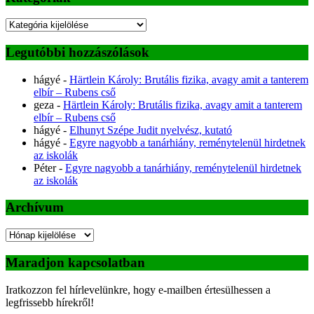
Kategóriák
Legutóbbi hozzászólások
hágyé
-
Härtlein Károly: Brutális fizika, avagy amit a tanterem
elbír – Rubens cső
geza
-
Härtlein Károly: Brutális fizika, avagy amit a tanterem
elbír – Rubens cső
hágyé
-
Elhunyt Szépe Judit nyelvész, kutató
hágyé
-
Egyre nagyobb a tanárhiány, reménytelenül hirdetnek
az iskolák
Péter
-
Egyre nagyobb a tanárhiány, reménytelenül hirdetnek
az iskolák
Archívum
Archívum
Maradjon kapcsolatban
Iratkozzon fel hírlevelünkre, hogy e-mailben értesülhessen a
legfrissebb hírekről!