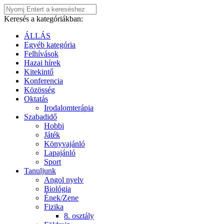
Keresés a kategóriákban:
ÁLLÁS
Egyéb kategória
Felhívások
Hazai hírek
Kitekintő
Konferencia
Közösség
Oktatás
Irodalomterápia
Szabadidő
Hobbi
Játék
Könyvajánló
Lapajánló
Sport
Tanuljunk
Angol nyelv
Biológia
Ének/Zene
Fizika
8. osztály