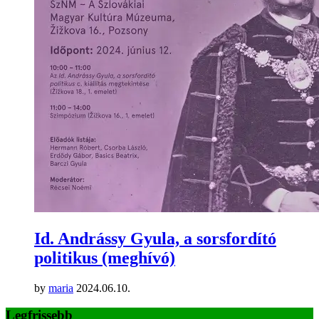
Id. Andrássy Gyula, a sorsfordító
politikus (meghívó)
by
maria
2024.06.10.
Legfrissebb