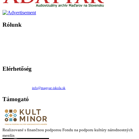
Rólunk
A Magyar Iskola a szlovákiai magyar iskolák, tanárok, szülők és
persze a diákok fóruma
Ezen az oldalon esetenként olyan írások jelennek meg, amelyek a hagyományos iskolafelfogástól eltérő
mintákat népszerűsítenek. Ennek következtében előfordulhat, hogy az idetévedő kiskorú felhasználók
látóköre gyorsabban szélesedik, mint azt a szülők esetleg szeretnék.
Elérhetőség
Családi Kör Egyesület/Združenie rod. kruhov
Medzilaborecká 17, 82101 Bratislava
+421 911 732 190 |
info@magyar-iskola.sk
Támogató
Realizované s finančnou podporou Fondu na podporu kultúry národnostných
menšín