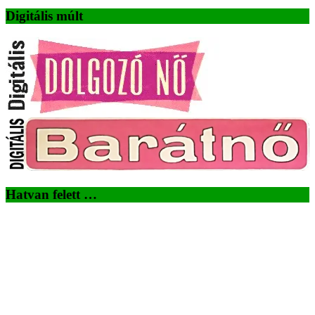
Digitális múlt
Hatvan felett …