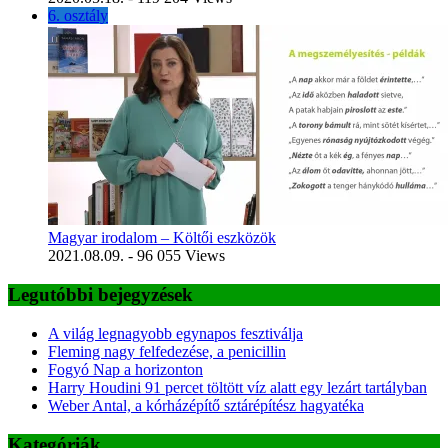
6. osztály
Magyar irodalom – Költői eszközök
2021.08.09.
- 96 055 Views
Legutóbbi bejegyzések
A világ legnagyobb egynapos fesztiválja
Fleming nagy felfedezése, a penicillin
Fogyó Nap a horizonton
Harry Houdini 91 percet töltött víz alatt egy lezárt tartályban
Weber Antal, a kórházépítő sztárépítész hagyatéka
Kategóriák