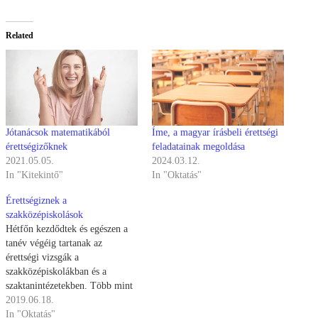
Related
Jótanácsok matematikából
Íme, a magyar írásbeli érettségi
érettségizőknek
feladatainak megoldása
2021.05.05.
2024.03.12.
In "Kitekintő"
In "Oktatás"
Érettségiznek a
szakközépiskolások
Hétfőn kezdődtek és egészen a
tanév végéig tartanak az
érettségi vizsgák a
szakközépiskolákban és a
szaktanintézetekben. Több mint
8000 diák kezdte meg az
2019.06.18.
érettségit. A két-, három- és
In "Oktatás"