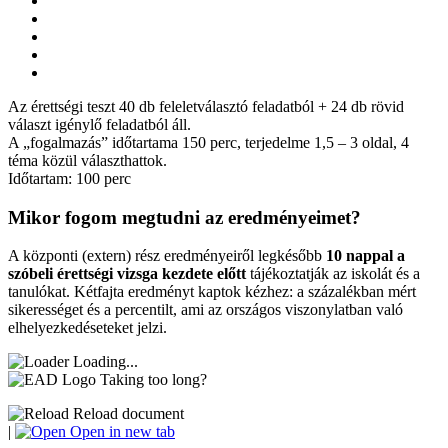
Az érettségi teszt 40 db feleletválasztó feladatból + 24 db rövid
választ igénylő feladatból áll.
A „fogalmazás” időtartama 150 perc, terjedelme 1,5 – 3 oldal, 4
téma közül választhattok.
Időtartam: 100 perc
Mikor fogom megtudni az eredményeimet?
A központi (extern) rész eredményeiről legkésőbb
10 nappal a
szóbeli érettségi vizsga kezdete előtt
tájékoztatják az iskolát és a
tanulókat. Kétfajta eredményt kaptok kézhez: a százalékban mért
sikerességet és a percentilt, ami az országos viszonylatban való
elhelyezkedéseteket jelzi.
Loading...
Taking too long?
Reload document
|
Open in new tab