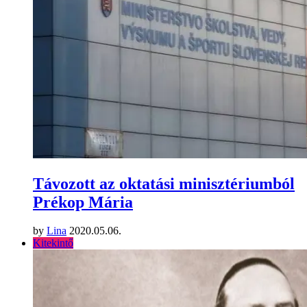
Távozott az oktatási minisztériumból
Prékop Mária
by
Lina
2020.05.06.
Kitekintő