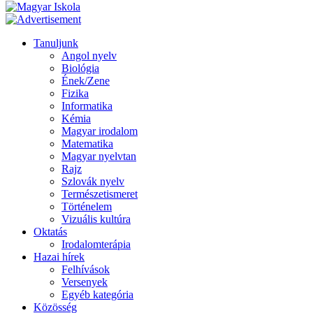
Tanuljunk
Angol nyelv
Biológia
Ének/Zene
Fizika
Informatika
Kémia
Magyar irodalom
Matematika
Magyar nyelvtan
Rajz
Szlovák nyelv
Természetismeret
Történelem
Vizuális kultúra
Oktatás
Irodalomterápia
Hazai hírek
Felhívások
Versenyek
Egyéb kategória
Közösség