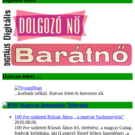
Hatvan felett …
...korhatár nélkül. Hatvan felett és hetvenen túl.
Magyar Interaktív Televízió
100 éve született Rózsás János, „a magyar Szolzsenyicin”
2026.08.06.
100 éve született Rózsás János író, történész, a magyar Gulag-
foglyok krónikása, aki (Lengyel József íróhoz hasonlóan) „a