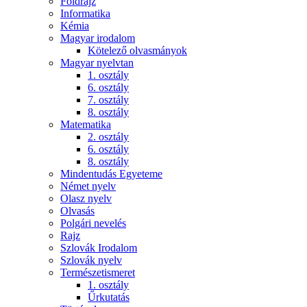
Földrajz
Informatika
Kémia
Magyar irodalom
Kötelező olvasmányok
Magyar nyelvtan
1. osztály
6. osztály
7. osztály
8. osztály
Matematika
2. osztály
6. osztály
8. osztály
Mindentudás Egyeteme
Német nyelv
Olasz nyelv
Olvasás
Polgári nevelés
Rajz
Szlovák Irodalom
Szlovák nyelv
Természetismeret
1. osztály
Űrkutatás