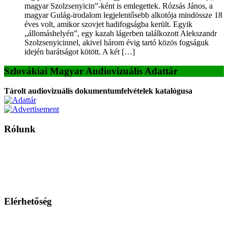
magyar Szolzsenyicin”-ként is emlegettek. Rózsás János, a
magyar Gulág-irodalom legjelentősebb alkotója mindössze 18
éves volt, amikor szovjet hadifogságba került. Egyik
„állomáshelyén”, egy kazah lágerben találkozott Alekszandr
Szolzsenyicinnel, akivel három évig tartó közös fogságuk
idején barátságot kötött. A két […]
Szlovákiai Magyar Audiovizuális Adattár
Tárolt audiovizuális dokumentumfelvételek katalógusa
Rólunk
A Magyar Iskola a szlovákiai magyar iskolák, tanárok, szülők és
persze a diákok fóruma
Ezen az oldalon esetenként olyan írások jelennek meg, amelyek a hagyományos iskolafelfogástól eltérő
mintákat népszerűsítenek. Ennek következtében előfordulhat, hogy az idetévedő kiskorú felhasználók
látóköre gyorsabban szélesedik, mint azt a szülők esetleg szeretnék.
Elérhetőség
Családi Kör Egyesület/Združenie rod. kruhov
Medzilaborecká 17, 82101 Bratislava