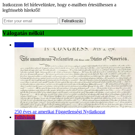
Iratkozzon fel hírlevelünkre, hogy e-mailben értesülhessen a
legfrissebb hírekről!
Feliratkozás
Válogatás nélkül
Tanuljunk
250 éves az amerikai Függetlenségi Nyilatkozat
Felhívások