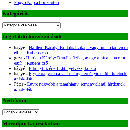
Fogyó Nap a horizonton
Kategóriák
Kategóriák
Legutóbbi hozzászólások
hágyé
-
Härtlein Károly: Brutális fizika, avagy amit a tanterem
elbír – Rubens cső
geza
-
Härtlein Károly: Brutális fizika, avagy amit a tanterem
elbír – Rubens cső
hágyé
-
Elhunyt Szépe Judit nyelvész, kutató
hágyé
-
Egyre nagyobb a tanárhiány, reménytelenül hirdetnek
az iskolák
Péter
-
Egyre nagyobb a tanárhiány, reménytelenül hirdetnek
az iskolák
Archívum
Archívum
Maradjon kapcsolatban