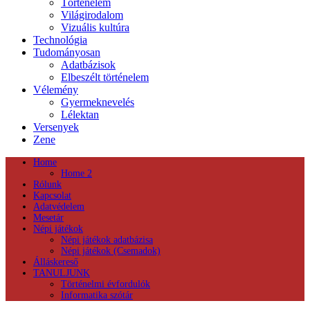
Történelem
Világirodalom
Vizuális kultúra
Technológia
Tudományosan
Adatbázisok
Elbeszélt történelem
Vélemény
Gyermeknevelés
Lélektan
Versenyek
Zene
Home
Home 2
Rólunk
Kapcsolat
Adatvédelem
Mesetár
Népi játékok
Népi játékok adatbázisa
Népi játékok (Csemadok)
Álláskereső
TANULJUNK
Történelmi évfordulók
Informatika szótár