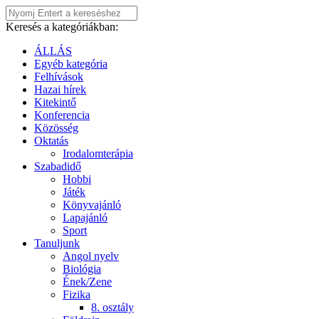
Keresés a kategóriákban:
ÁLLÁS
Egyéb kategória
Felhívások
Hazai hírek
Kitekintő
Konferencia
Közösség
Oktatás
Irodalomterápia
Szabadidő
Hobbi
Játék
Könyvajánló
Lapajánló
Sport
Tanuljunk
Angol nyelv
Biológia
Ének/Zene
Fizika
8. osztály