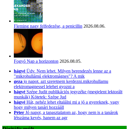
Fleming nagy felfedezése, a penicillin
2026.08.06.
Fogyó Nap a horizonton
2026.08.05.
hágyé
Üdv. Nem lehet. Milyen berendezés lenne az a
"mikrohullámú elektromágnes"? A mik
geza
jo napot. azt szeretnem kerdezni.mikrohullamu
elektromagnessel lelehet gyozni a
hágyé
Szépe Judit publikációs jegyzéke (megjelent lektorált
munkák) Kötetek: Szépe Jud
hágyé
Hát, nehéz lehet eltalálni mi a jó a gyereknek, vagy
hogy milyen tanári hozzááll
Péter
Jó napot, a tapasztalatom az, hogy nem is a tanárok
létszáma kevés, hanem az agr
Digitális múlt