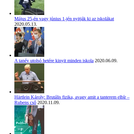
Május 25-én vagy június 1-jén nyitják ki az iskolákat
2020.05.13.
A tanév utolsó hetére kinyit minden iskola
2020.06.09.
Härtlein Károly: Brutális fizika, avagy amit a tanterem elbír –
Rubens cső
2020.11.09.