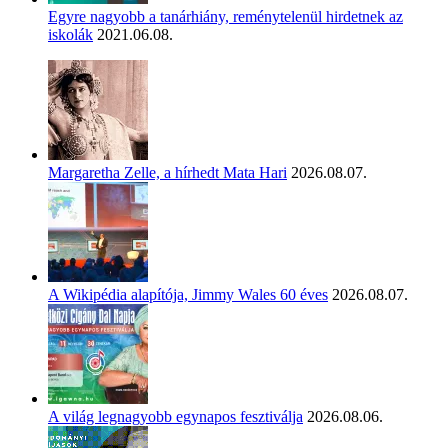
Egyre nagyobb a tanárhiány, reménytelenül hirdetnek az
iskolák
2021.06.08.
Margaretha Zelle, a hírhedt Mata Hari
2026.08.07.
A Wikipédia alapítója, Jimmy Wales 60 éves
2026.08.07.
A világ legnagyobb egynapos fesztiválja
2026.08.06.