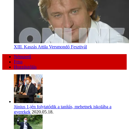
XIII. Kaszás Attila Versmondó Fesztivál
Népszerű
Friss
Hozzászólás
Június 1-jén folytatódik a tanítás, mehetnek iskolába a
gyerekek
2020.05.18.