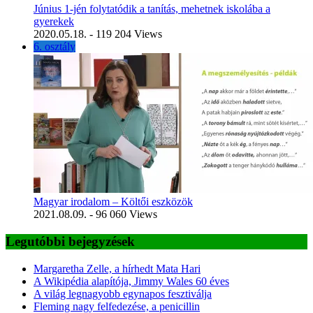
Június 1-jén folytatódik a tanítás, mehetnek iskolába a
gyerekek
2020.05.18.
- 119 204 Views
6. osztály
Magyar irodalom – Költői eszközök
2021.08.09.
- 96 060 Views
Legutóbbi bejegyzések
Margaretha Zelle, a hírhedt Mata Hari
A Wikipédia alapítója, Jimmy Wales 60 éves
A világ legnagyobb egynapos fesztiválja
Fleming nagy felfedezése, a penicillin