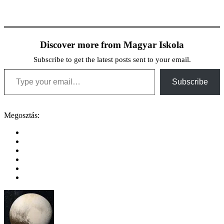
négyéves képzésen résztvevő
diákok az érettségi vizsgák után
fejezik be tanulmányaikat. A
szakközépiskolákban a vizsga
Discover more from Magyar Iskola
három részből áll, írásbeli,
gyakorlati és szóbeli…
Subscribe to get the latest posts sent to your email.
Type your email…
Subscribe
Megosztás: