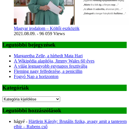
Magyar irodalom – Költői eszközök
2021.08.09.
- 96 059 Views
Legutóbbi bejegyzések
Margaretha Zelle, a hírhedt Mata Hari
A Wikipédia alapítója, Jimmy Wales 60 éves
A világ legnagyobb egynapos fesztiválja
Fleming nagy felfedezése, a penicillin
Fogyó Nap a horizonton
Kategóriák
Kategóriák
Legutóbbi hozzászólások
hágyé
-
Härtlein Károly: Brutális fizika, avagy amit a tanterem
elbír – Rubens cső