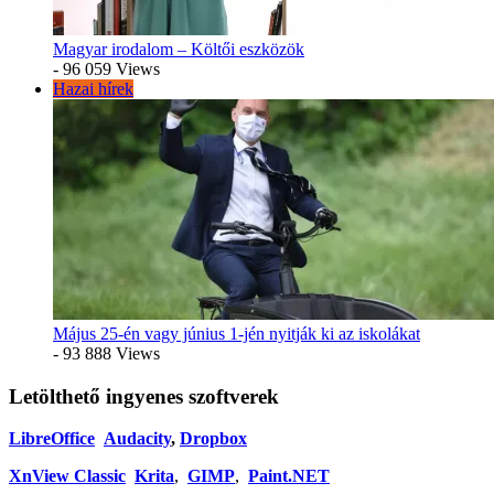
Magyar irodalom – Költői eszközök
- 96 059 Views
Hazai hírek
Május 25-én vagy június 1-jén nyitják ki az iskolákat
- 93 888 Views
Letölthető ingyenes szoftverek
LibreOffice
Audacity
,
Dropbox
XnView Classic
Krita
,
GIMP
,
Paint.NET