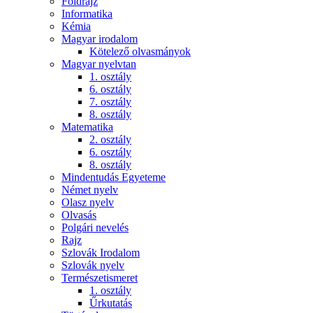
Földrajz
Informatika
Kémia
Magyar irodalom
Kötelező olvasmányok
Magyar nyelvtan
1. osztály
6. osztály
7. osztály
8. osztály
Matematika
2. osztály
6. osztály
8. osztály
Mindentudás Egyeteme
Német nyelv
Olasz nyelv
Olvasás
Polgári nevelés
Rajz
Szlovák Irodalom
Szlovák nyelv
Természetismeret
1. osztály
Űrkutatás