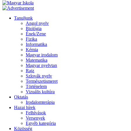
Tanuljunk
Angol nyelv
Biológia
Ének/Zene
Fizika
Informatika
Kémia
Magyar irodalom
Matematika
Magyar nyelvtan
Rajz
Szlovák nyelv
Természetismeret
Történelem
Vizuális kultúra
Oktatás
Irodalomterápia
Hazai hírek
Felhívások
Versenyek
Egyéb kategória
Közösség