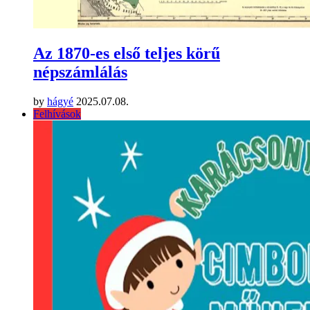
Az 1870-es első teljes körű
népszámlálás
by
hágyé
2025.07.08.
Felhívások