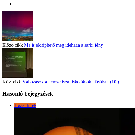
Előző cikk
Ma is elcsíphető még idehaza a sarki fény
Köv. cikk
Változások a nemzetiségi iskolák oktatásában (10.)
Hasonló bejegyzések
Hazai hírek