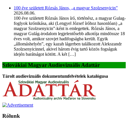
100 éve született Rózsás János, „a magyar Szolzsenyicin”
2026.08.06.
100 éve született Rózsás János író, történész, a magyar Gulag-
foglyok krónikása, aki (Lengyel József íróhoz hasonlóan) „a
magyar Szolzsenyicin”-ként is emlegettek. Rózsás János, a
magyar Gulág-irodalom legjelentősebb alkotója mindössze 18
éves volt, amikor szovjet hadifogságba került. Egyik
„állomáshelyén”, egy kazah lágerben találkozott Alekszandr
Szolzsenyicinnel, akivel három évig tartó közös fogságuk
idején barátságot kötött. A két […]
Szlovákiai Magyar Audiovizuális Adattár
Tárolt audiovizuális dokumentumfelvételek katalógusa
Rólunk
A Magyar Iskola a szlovákiai magyar iskolák, tanárok, szülők és