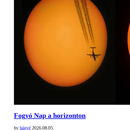
Fogyó Nap a horizonton
by
hágyé
2026.08.05.