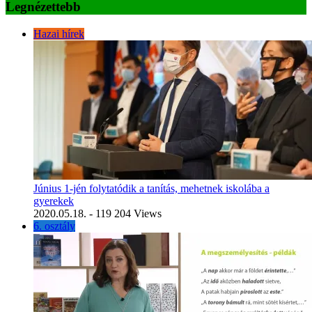
Legnézettebb
Hazai hírek
Június 1-jén folytatódik a tanítás, mehetnek iskolába a
gyerekek
2020.05.18.
- 119 204 Views
6. osztály