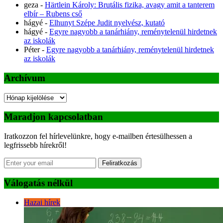
geza
-
Härtlein Károly: Brutális fizika, avagy amit a tanterem
elbír – Rubens cső
hágyé
-
Elhunyt Szépe Judit nyelvész, kutató
hágyé
-
Egyre nagyobb a tanárhiány, reménytelenül hirdetnek
az iskolák
Péter
-
Egyre nagyobb a tanárhiány, reménytelenül hirdetnek
az iskolák
Archívum
Archívum
Maradjon kapcsolatban
Iratkozzon fel hírlevelünkre, hogy e-mailben értesülhessen a
legfrissebb hírekről!
Feliratkozás
Válogatás nélkül
Hazai hírek