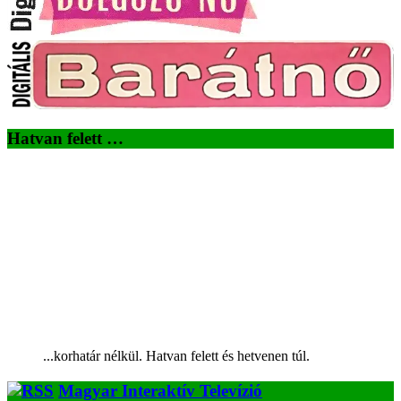
Hatvan felett …
...korhatár nélkül. Hatvan felett és hetvenen túl.
Magyar Interaktív Televízió