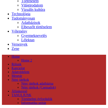
Történelem
Világirodalom
Vizuális kultúra
Technológia
Tudományosan
Adatbázisok
Elbeszélt történelem
Vélemény
Gyermeknevelés
Lélektan
Versenyek
Zene
Home
Home 2
Rólunk
Kapcsolat
Adatvédelem
Mesetár
Népi játékok
Népi játékok adatbázisa
Népi játékok (Csemadok)
Álláskereső
TANULJUNK
Történelmi évfordulók
Informatika szótár