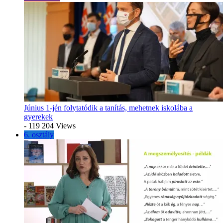
Június 1-jén folytatódik a tanítás, mehetnek iskolába a
gyerekek
- 119 204 Views
6. osztály