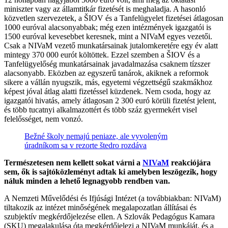
miniszter vagy az államtitkár fizetését is meghaladja. A hasonló
közvetlen szervezetek, a ŠIOV és a Tanfelügyelet fizetései átlagosan
1000 euróval alacsonyabbak; még ezen intézmények igazgatói is
1500 euróval kevesebbet keresnek, mint a NIVaM egyes vezetői.
Csak a NIVaM vezető munkatársainak jutalomkeretére egy év alatt
mintegy 370 000 eurót költöttek. Ezzel szemben a ŠIOV és a
Tanfelügyelőség munkatársainak javadalmazása csaknem tízszer
alacsonyabb. Eközben az egyszerű tanárok, akiknek a reformok
sikere a vállán nyugszik, más, egyetemi végzettségű szakmákhoz
képest jóval átlag alatti fizetéssel küzdenek. Nem csoda, hogy az
igazgatói hivatás, amely átlagosan 2 300 euró körüli fizetést jelent,
és több tucatnyi alkalmazottért és több száz gyermekért visel
felelősséget, nem vonzó.
Bežné školy nemajú peniaze, ale vyvoleným
úradníkom sa v rezorte štedro rozdáva
Természetesen nem kellett sokat várni a
NIVaM
reakciójára
sem, ők is sajtóközleményt adtak ki amelyben leszögezik, hogy
náluk minden a lehető legnagyobb rendben van.
A Nemzeti Művelődési és Ifjúsági Intézet (a továbbiakban: NIVaM)
tiltakozik az intézet minőségének megalapozatlan állításai és
szubjektív megkérdőjelezése ellen. A Szlovák Pedagógus Kamara
(SKU) megalakulása óta megkérdőjelezi a NIVaM munkáját, és a