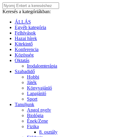
Keresés a kategóriákban:
ÁLLÁS
Egyéb kategória
Felhívások
Hazai hírek
Kitekintő
Konferencia
Közösség
Oktatás
Irodalomterápia
Szabadidő
Hobbi
Játék
Könyvajánló
Lapajánló
Sport
Tanuljunk
Angol nyelv
Biológia
Ének/Zene
Fizika
8. osztály