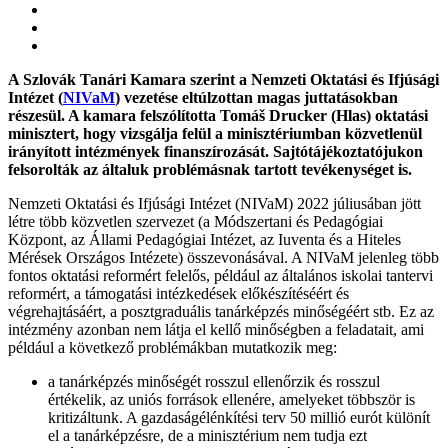
A Szlovák Tanári Kamara szerint a Nemzeti Oktatási és Ifjúsági
Intézet (
NIVaM
) vezetése eltúlzottan magas juttatásokban
részesül. A kamara felszólította Tomáš Drucker (Hlas) oktatási
minisztert, hogy vizsgálja felül a minisztériumban közvetlenül
irányított intézmények finanszírozását. Sajtótájékoztatójukon
felsorolták az általuk problémásnak tartott tevékenységet is.
Nemzeti Oktatási és Ifjúsági Intézet (NIVaM) 2022 júliusában jött
létre több közvetlen szervezet (a Módszertani és Pedagógiai
Központ, az Állami Pedagógiai Intézet, az Iuventa és a Hiteles
Mérések Országos Intézete) összevonásával. A NIVaM jelenleg több
fontos oktatási reformért felelős, például az általános iskolai tantervi
reformért, a támogatási intézkedések előkészítéséért és
végrehajtásáért, a posztgraduális tanárképzés minőségéért stb. Ez az
intézmény azonban nem látja el kellő minőségben a feladatait, ami
például a következő problémákban mutatkozik meg:
a tanárképzés minőségét rosszul ellenőrzik és rosszul
értékelik, az uniós források ellenére, amelyeket többször is
kritizáltunk. A gazdaságélénkítési terv 50 millió eurót különít
el a tanárképzésre, de a minisztérium nem tudja ezt