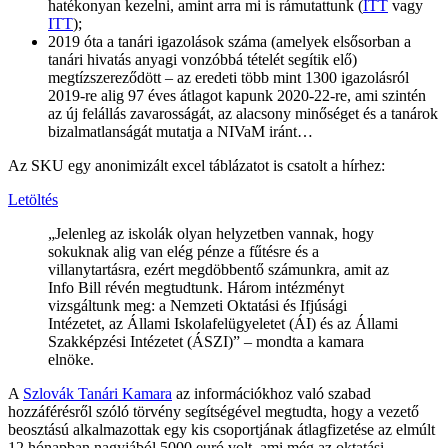
hatékonyan kezelni, amint arra mi is rámutattunk (
ITT
vagy
ITT
);
2019 óta a tanári igazolások száma (amelyek elsősorban a
tanári hivatás anyagi vonzóbbá tételét segítik elő)
megtízszereződött – az eredeti több mint 1300 igazolásról
2019-re alig 97 éves átlagot kapunk 2020-22-re, ami szintén
az új felállás zavarosságát, az alacsony minőséget és a tanárok
bizalmatlanságát mutatja a NIVaM iránt…
Az SKU egy anonimizált excel táblázatot is csatolt a hírhez:
Letöltés
„Jelenleg az iskolák olyan helyzetben vannak, hogy
sokuknak alig van elég pénze a fűtésre és a
villanytartásra, ezért megdöbbentő számunkra, amit az
Info Bill révén megtudtunk. Három intézményt
vizsgáltunk meg: a Nemzeti Oktatási és Ifjúsági
Intézetet, az Állami Iskolafelügyeletet (ÁI) és az Állami
Szakképzési Intézetet (ÁSZI)” – mondta a kamara
elnöke.
A
Szlovák Tanári Kamara
az információkhoz való szabad
hozzáférésről szóló törvény segítségével megtudta, hogy a vezető
beosztású alkalmazottak egy kis csoportjának átlagfizetése az elmúlt
12 hónapban nagyjából 5000 euró volt, ami még az oktatási