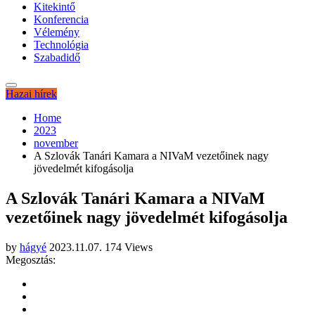
Kitekintő
Konferencia
Vélemény
Technológia
Szabadidő
Hazai hírek
Home
2023
november
A Szlovák Tanári Kamara a NIVaM vezetőinek nagy
jövedelmét kifogásolja
A Szlovák Tanári Kamara a NIVaM
vezetőinek nagy jövedelmét kifogásolja
by
hágyé
2023.11.07.
174 Views
Megosztás: