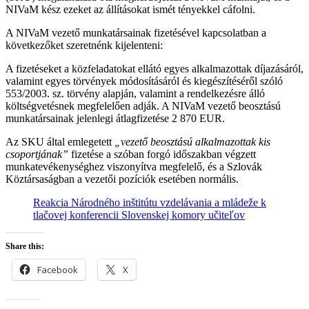
NIVaM kész ezeket az állításokat ismét tényekkel cáfolni.
A NIVaM vezető munkatársainak fizetésével kapcsolatban a
következőket szeretnénk kijelenteni:
A fizetéseket a közfeladatokat ellátó egyes alkalmazottak díjazásáról,
valamint egyes törvények módosításáról és kiegészítéséről szóló
553/2003. sz. törvény alapján, valamint a rendelkezésre álló
költségvetésnek megfelelően adják. A NIVaM vezető beosztású
munkatársainak jelenlegi átlagfizetése 2 870 EUR.
Az SKU által emlegetett
„vezető beosztású alkalmazottak kis
csoportjának”
fizetése a szóban forgó időszakban végzett
munkatevékenységhez viszonyítva megfelelő, és a Szlovák
Köztársaságban a vezetői pozíciók esetében normális.
Reakcia Národného inštitútu vzdelávania a mládeže k
tlačovej konferencii Slovenskej komory učiteľov
Share this:
Facebook
X