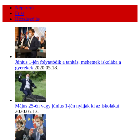
Népszerű
Friss
Hozzászólás
Június 1-jén folytatódik a tanítás, mehetnek iskolába a
gyerekek
2020.05.18.
Május 25-én vagy június 1-jén nyitják ki az iskolákat
2020.05.13.