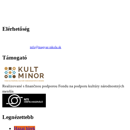
persze a diákok fóruma
Ezen az oldalon esetenként olyan írások jelennek meg, amelyek a hagyományos iskolafelfogástól eltérő
mintákat népszerűsítenek. Ennek következtében előfordulhat, hogy az idetévedő kiskorú felhasználók
látóköre gyorsabban szélesedik, mint azt a szülők esetleg szeretnék.
Elérhetőség
Családi Kör Egyesület/Združenie rod. kruhov
Medzilaborecká 17, 82101 Bratislava
+421 911 732 190 |
info@magyar-iskola.sk
Támogató
Realizované s finančnou podporou Fondu na podporu kultúry národnostných
menšín
Legnézettebb
Hazai hírek