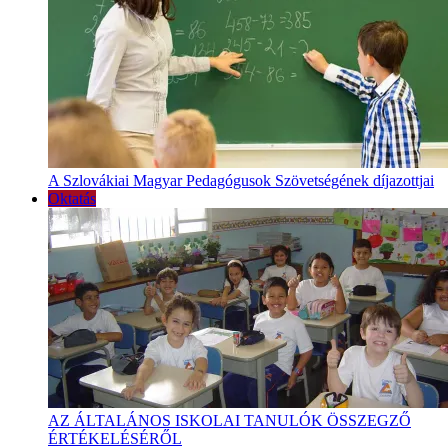
A Szlovákiai Magyar Pedagógusok Szövetségének díjazottjai
Oktatás
AZ ÁLTALÁNOS ISKOLAI TANULÓK ÖSSZEGZŐ
ÉRTÉKELÉSÉRŐL