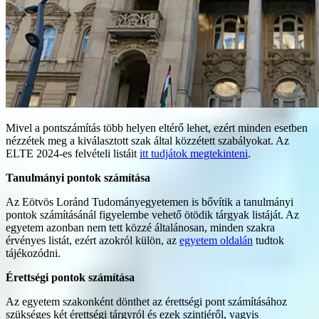
Mivel a pontszámítás több helyen eltérő lehet, ezért minden esetben
nézzétek meg a kiválasztott szak által közzétett szabályokat. Az
ELTE 2024-es felvételi listáit
itt tudjátok megtekinteni
.
Tanulmányi pontok számítása
Az Eötvös Loránd Tudományegyetemen is bővítik a tanulmányi
pontok számításánál figyelembe vehető ötödik tárgyak listáját. Az
egyetem azonban nem tett közzé általánosan, minden szakra
érvényes listát, ezért azokról külön, az
egyetem oldalán
tudtok
tájékozódni.
Érettségi pontok számítása
Az egyetem szakonként dönthet az érettségi pont számításához
szükséges két érettségi tárgyról és ezek szintjéről, vagyis