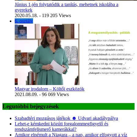
Június 1-jén folytatódik a tanítás, mehetnek iskolába a
gyerekek
2020.05.18.
- 119 205 Views
6. osztály
Magyar irodalom – Költői eszközök
2021.08.09.
- 96 069 Views
Legutóbbi bejegyzések
Szabadtéri mozgásos játékok ☻ Udvari akadálypálya
Lehet-e kémkedni közúti forgalommegfigyelő és
rendszámfelismerő kamerákkal?
Amikor elnémult a Niagara – a nap, amikor elfogyott a víz