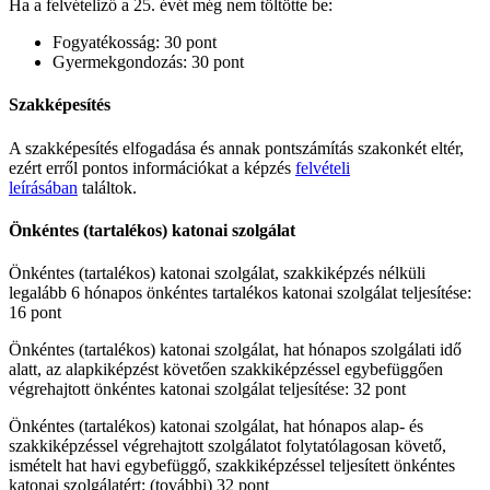
Ha a felvételiző a 25. évét még nem töltötte be:
Fogyatékosság: 30 pont
Gyermekgondozás: 30 pont
Szakképesítés
A szakképesítés elfogadása és annak pontszámítás szakonkét eltér,
ezért erről pontos információkat a képzés
felvételi
leírásában
találtok.
Önkéntes (tartalékos) katonai szolgálat
Önkéntes (tartalékos) katonai szolgálat, szakkiképzés nélküli
legalább 6 hónapos önkéntes tartalékos katonai szolgálat teljesítése:
16 pont
Önkéntes (tartalékos) katonai szolgálat, hat hónapos szolgálati idő
alatt, az alapkiképzést követően szakkiképzéssel egybefüggően
végrehajtott önkéntes katonai szolgálat teljesítése: 32 pont
Önkéntes (tartalékos) katonai szolgálat, hat hónapos alap- és
szakkiképzéssel végrehajtott szolgálatot folytatólagosan követő,
ismételt hat havi egybefüggő, szakkiképzéssel teljesített önkéntes
katonai szolgálatért: (további) 32 pont