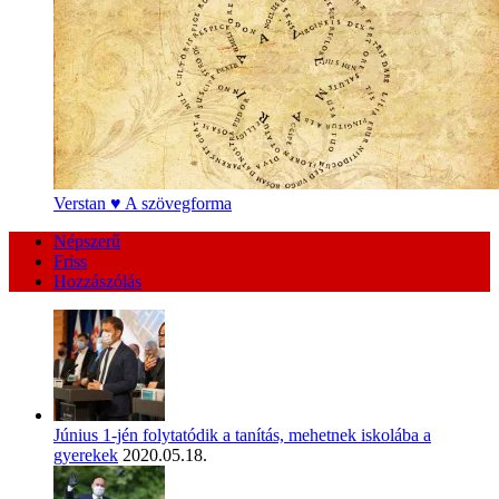
Verstan ♥ A szövegforma
Népszerű
Friss
Hozzászólás
Június 1-jén folytatódik a tanítás, mehetnek iskolába a
gyerekek
2020.05.18.