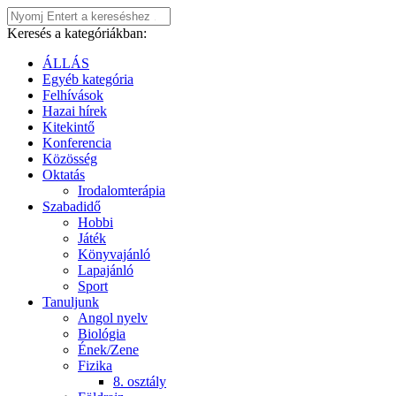
Keresés a kategóriákban:
ÁLLÁS
Egyéb kategória
Felhívások
Hazai hírek
Kitekintő
Konferencia
Közösség
Oktatás
Irodalomterápia
Szabadidő
Hobbi
Játék
Könyvajánló
Lapajánló
Sport
Tanuljunk
Angol nyelv
Biológia
Ének/Zene
Fizika
8. osztály