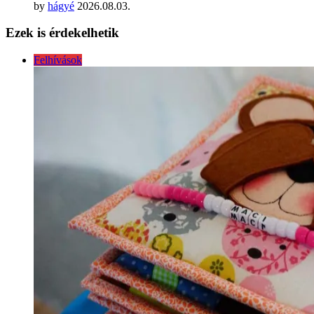
by
hágyé
2026.08.03.
Ezek is érdekelhetik
Felhívások