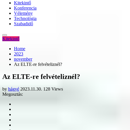
Kitekintő
Konferencia
Vélemény
Technológia
Szabadidő
Kitekintő
Home
2023
november
Az ELTE-re felvételiznél?
Az ELTE-re felvételiznél?
by
hágyé
2023.11.30.
128 Views
Megosztás: