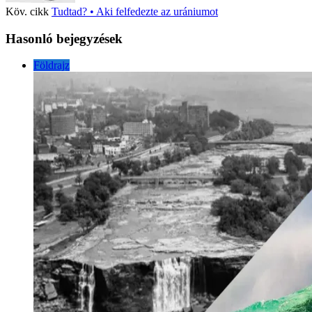
Köv. cikk
Tudtad? • Aki felfedezte az urániumot
Hasonló bejegyzések
Földrajz