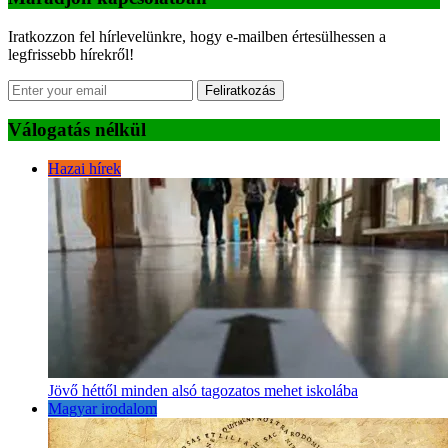
Iratkozzon fel hírlevelünkre, hogy e-mailben értesülhessen a
legfrissebb hírekről!
Feliratkozás
Válogatás nélkül
Hazai hírek
Jövő héttől minden alsó tagozatos mehet iskolába
Magyar irodalom