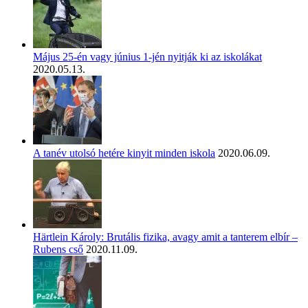
Május 25-én vagy június 1-jén nyitják ki az iskolákat
2020.05.13.
A tanév utolsó hetére kinyit minden iskola
2020.06.09.
Härtlein Károly: Brutális fizika, avagy amit a tanterem elbír –
Rubens cső
2020.11.09.