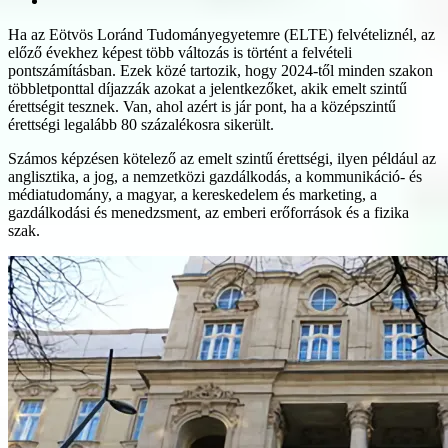
Ha az Eötvös Loránd Tudományegyetemre (ELTE) felvételiznél, az
előző évekhez képest több változás is történt a felvételi
pontszámításban. Ezek közé tartozik, hogy 2024-től minden szakon
többletponttal díjazzák azokat a jelentkezőket, akik emelt szintű
érettségit tesznek. Van, ahol azért is jár pont, ha a középszintű
érettségi legalább 80 százalékosra sikerült.
Számos képzésen kötelező az emelt szintű érettségi, ilyen például az
anglisztika, a jog, a nemzetközi gazdálkodás, a kommunikáció- és
médiatudomány, a magyar, a kereskedelem és marketing, a
gazdálkodási és menedzsment, az emberi erőforrások és a fizika
szak.