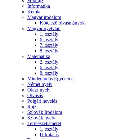
Földrajz
Informatika
Kémia
Magyar irodalom
Kötelező olvasmányok
Magyar nyelvtan
1. osztály
6. osztály
7. osztály
8. osztály
Matematika
2. osztály
6. osztály
8. osztály
Mindentudás Egyeteme
Német nyelv
Olasz nyelv
Olvasás
Polgári nevelés
Rajz
Szlovák Irodalom
Szlovák nyelv
Természetismeret
1. osztály
Űrkutatás