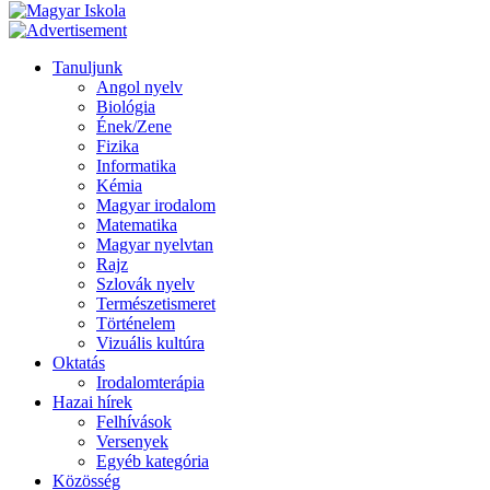
Tanuljunk
Angol nyelv
Biológia
Ének/Zene
Fizika
Informatika
Kémia
Magyar irodalom
Matematika
Magyar nyelvtan
Rajz
Szlovák nyelv
Természetismeret
Történelem
Vizuális kultúra
Oktatás
Irodalomterápia
Hazai hírek
Felhívások
Versenyek
Egyéb kategória
Közösség