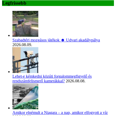
Legfrissebb
Szabadtéri mozgásos játékok ☻ Udvari akadálypálya
2026.08.09.
Lehet-e kémkedni közúti forgalommegfigyelő és
rendszámfelismerő kamerákkal?
2026.08.08.
Amikor elnémult a Niagara – a nap, amikor elfogyott a víz