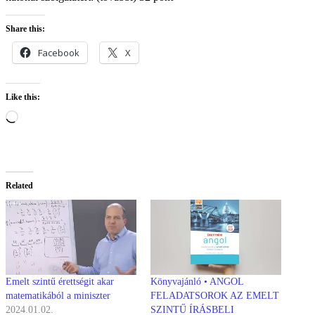
Share this:
Facebook
X
Like this:
Loading…
Related
Emelt szintű érettségit akar
Könyvajánló • ANGOL
matematikából a miniszter
FELADATSOROK AZ EMELT
2024.01.02.
SZINTŰ ÍRÁSBELI