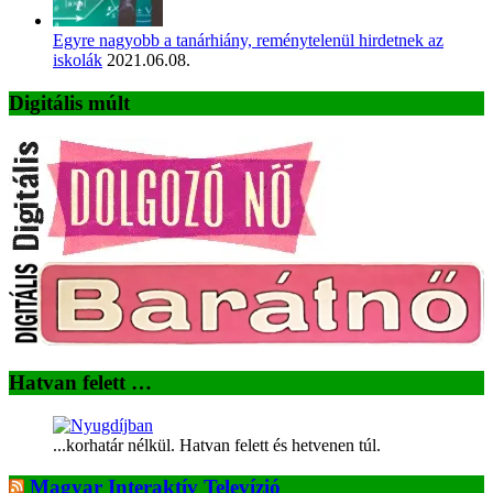
Egyre nagyobb a tanárhiány, reménytelenül hirdetnek az
iskolák
2021.06.08.
Digitális múlt
Hatvan felett …
...korhatár nélkül. Hatvan felett és hetvenen túl.
Magyar Interaktív Televízió