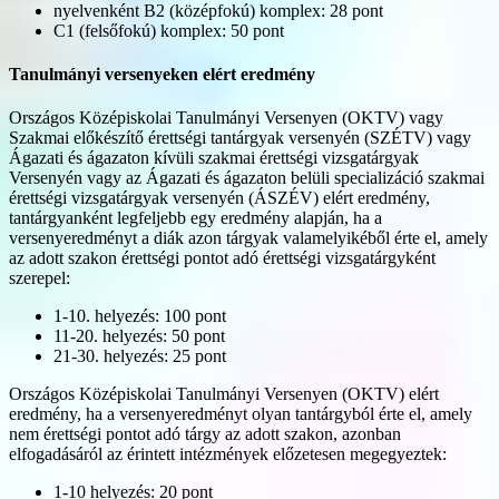
nyelvenként B2 (középfokú) komplex: 28 pont
C1 (felsőfokú) komplex: 50 pont
Tanulmányi versenyeken elért eredmény
Országos Középiskolai Tanulmányi Versenyen (OKTV) vagy
Szakmai előkészítő érettségi tantárgyak versenyén (SZÉTV) vagy
Ágazati és ágazaton kívüli szakmai érettségi vizsgatárgyak
Versenyén vagy az Ágazati és ágazaton belüli specializáció szakmai
érettségi vizsgatárgyak versenyén (ÁSZÉV) elért eredmény,
tantárgyanként legfeljebb egy eredmény alapján, ha a
versenyeredményt a diák azon tárgyak valamelyikéből érte el, amely
az adott szakon érettségi pontot adó érettségi vizsgatárgyként
szerepel:
1-10. helyezés: 100 pont
11-20. helyezés: 50 pont
21-30. helyezés: 25 pont
Országos Középiskolai Tanulmányi Versenyen (OKTV) elért
eredmény, ha a versenyeredményt olyan tantárgyból érte el, amely
nem érettségi pontot adó tárgy az adott szakon, azonban
elfogadásáról az érintett intézmények előzetesen megegyeztek:
1-10 helyezés: 20 pont