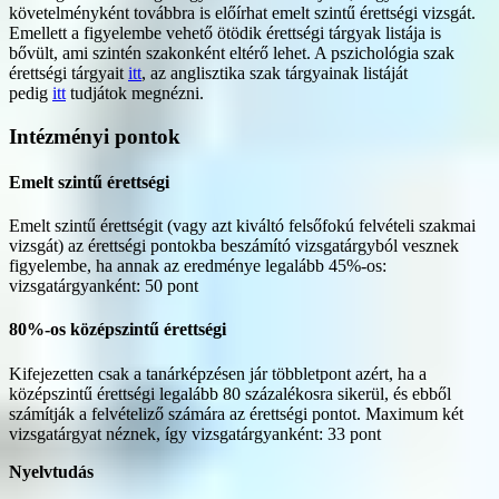
követelményként továbbra is előírhat emelt szintű érettségi vizsgát.
Emellett a figyelembe vehető ötödik érettségi tárgyak listája is
bővült, ami szintén szakonként eltérő lehet. A pszichológia szak
érettségi tárgyait
itt
, az anglisztika szak tárgyainak listáját
pedig
itt
tudjátok megnézni.
Intézményi pontok
Emelt szintű érettségi
Emelt szintű érettségit (vagy azt kiváltó felsőfokú felvételi szakmai
vizsgát) az érettségi pontokba beszámító vizsgatárgyból vesznek
figyelembe, ha annak az eredménye legalább 45%-os:
vizsgatárgyanként: 50 pont
80%-os középszintű érettségi
Kifejezetten csak a tanárképzésen jár többletpont azért, ha a
középszintű érettségi legalább 80 százalékosra sikerül, és ebből
számítják a felvételiző számára az érettségi pontot. Maximum két
vizsgatárgyat néznek, így vizsgatárgyanként: 33 pont
Nyelvtudás