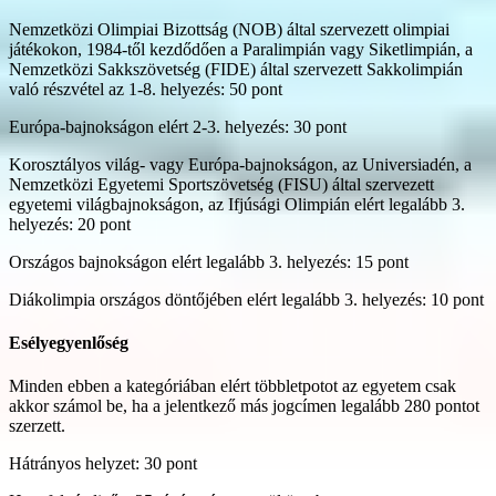
Nemzetközi Olimpiai Bizottság (NOB) által szervezett olimpiai
játékokon, 1984-től kezdődően a Paralimpián vagy Siketlimpián, a
Nemzetközi Sakkszövetség (FIDE) által szervezett Sakkolimpián
való részvétel az 1-8. helyezés: 50 pont
Európa-bajnokságon elért 2-3. helyezés: 30 pont
Korosztályos világ- vagy Európa-bajnokságon, az Universiadén, a
Nemzetközi Egyetemi Sportszövetség (FISU) által szervezett
egyetemi világbajnokságon, az Ifjúsági Olimpián elért legalább 3.
helyezés: 20 pont
Országos bajnokságon elért legalább 3. helyezés: 15 pont
Diákolimpia országos döntőjében elért legalább 3. helyezés: 10 pont
Esélyegyenlőség
Minden ebben a kategóriában elért többletpotot az egyetem csak
akkor számol be, ha a jelentkező más jogcímen legalább 280 pontot
szerzett.
Hátrányos helyzet: 30 pont