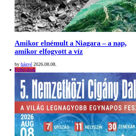
Amikor elnémult a Niagara – a nap,
amikor elfogyott a víz
by
hágyé
2026.08.08.
Felhívások