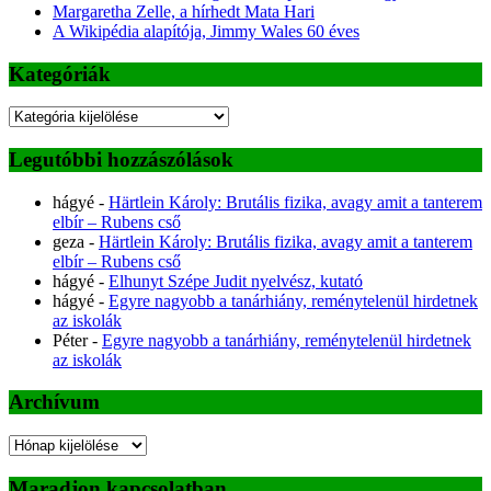
Margaretha Zelle, a hírhedt Mata Hari
A Wikipédia alapítója, Jimmy Wales 60 éves
Kategóriák
Kategóriák
Legutóbbi hozzászólások
hágyé
-
Härtlein Károly: Brutális fizika, avagy amit a tanterem
elbír – Rubens cső
geza
-
Härtlein Károly: Brutális fizika, avagy amit a tanterem
elbír – Rubens cső
hágyé
-
Elhunyt Szépe Judit nyelvész, kutató
hágyé
-
Egyre nagyobb a tanárhiány, reménytelenül hirdetnek
az iskolák
Péter
-
Egyre nagyobb a tanárhiány, reménytelenül hirdetnek
az iskolák
Archívum
Archívum
Maradjon kapcsolatban