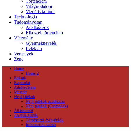
Történelem
Világirodalom
Vizuális kultúra
Technológia
Tudományosan
Adatbázisok
Elbeszélt történelem
Vélemény
Gyermeknevelés
Lélektan
Versenyek
Zene
Home
Home 2
Rólunk
Kapcsolat
Adatvédelem
Mesetár
Népi játékok
Népi játékok adatbázisa
Népi játékok (Csemadok)
Álláskereső
TANULJUNK
Történelmi évfordulók
Informatika szótár