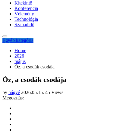
Kitekintő
Konferencia
Vélemény
Technológia
Szabadidő
Egyéb kategória
Home
2026
május
Óz, a csodák csodája
Óz, a csodák csodája
by
hágyé
2026.05.15.
45 Views
Megosztás: