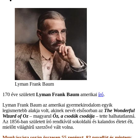
Lyman Frank Baum
170 éve született
Lyman Frank Baum
amerikai
író
.
Lyman Frank Baum az amerikai gyermekirodalom egyik
legismertebb alakja volt, akinek nevét elsősorban az
The Wonderful
Wizard of Oz
– magyarul
Óz, a csodák csodája
– tette halhatatlanná.
Az 1856-ban született író rendkívül sokoldalú és kalandos életet élt,
mielőtt világhírű szerzővé vált volna.
Munkássága során összesen 55 regényt, 82 novellát és mintegy