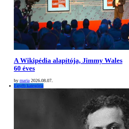
A Wikipédia alapítója, Jimmy Wales
60 éves
by
maria
2026.08.07.
Egyéb kategória