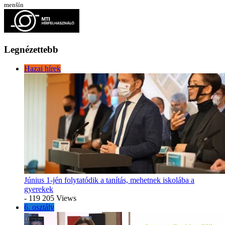
menšín
Legnézettebb
Hazai hírek
Június 1-jén folytatódik a tanítás, mehetnek iskolába a
gyerekek
- 119 205 Views
6. osztály