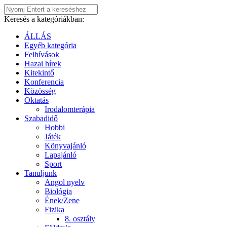
Keresés a kategóriákban:
ÁLLÁS
Egyéb kategória
Felhívások
Hazai hírek
Kitekintő
Konferencia
Közösség
Oktatás
Irodalomterápia
Szabadidő
Hobbi
Játék
Könyvajánló
Lapajánló
Sport
Tanuljunk
Angol nyelv
Biológia
Ének/Zene
Fizika
8. osztály