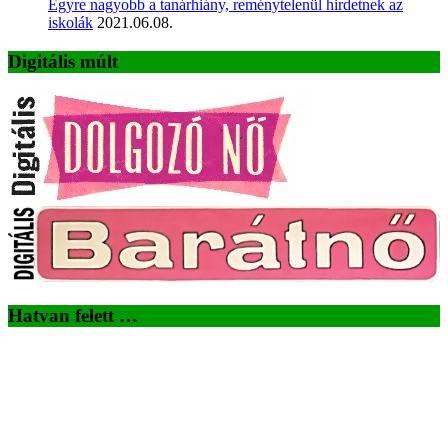
Egyre nagyobb a tanárhiány, reménytelenül hirdetnek az
iskolák
2021.06.08.
Digitális múlt
Hatvan felett …