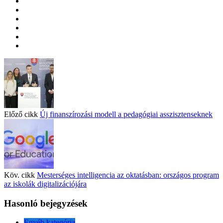
Előző cikk
Új finanszírozási modell a pedagógiai asszisztenseknek
Köv. cikk
Mesterséges intelligencia az oktatásban: országos program
az iskolák digitalizációjára
Hasonló bejegyzések
Egyéb kategória