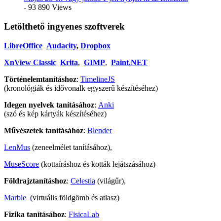
- 93 890 Views
Letölthető ingyenes szoftverek
LibreOffice
Audacity
,
Dropbox
XnView Classic
Krita
,
GIMP
,
Paint.NET
Történelemtanításhoz
:
TimelineJS
(kronológiák és idővonalk egyszerű készítéséhez)
Idegen nyelvek tanításához
:
Anki
(szó és kép kártyák készítéséhez)
Művészetek tanításához
:
Blender
LenMus
(zeneelmélet tanításához),
MuseScore
(kottaíráshoz és kották lejátszásához)
Földrajztanításhoz
:
Celestia
(világűr),
Marble
(virtuális földgömb és atlasz)
Fizika tanításához
:
FisicaLab