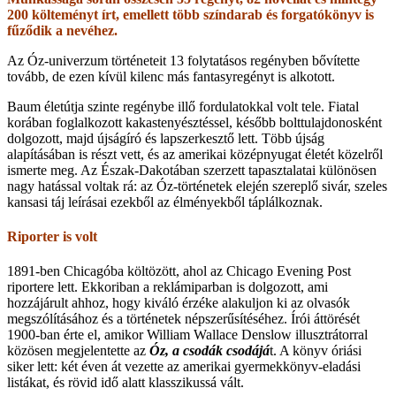
200 költeményt írt, emellett több színdarab és forgatókönyv is
fűződik a nevéhez.
Az Óz-univerzum történeteit 13 folytatásos regényben bővítette
tovább, de ezen kívül kilenc más fantasyregényt is alkotott.
Baum életútja szinte regénybe illő fordulatokkal volt tele. Fiatal
korában foglalkozott kakastenyésztéssel, később bolttulajdonosként
dolgozott, majd újságíró és lapszerkesztő lett. Több újság
alapításában is részt vett, és az amerikai középnyugat életét közelről
ismerte meg. Az Észak-Dakotában szerzett tapasztalatai különösen
nagy hatással voltak rá: az Óz-történetek elején szereplő sivár, szeles
kansasi táj leírásai ezekből az élményekből táplálkoznak.
Riporter is volt
1891-ben Chicagóba költözött, ahol az Chicago Evening Post
riportere lett. Ekkoriban a reklámiparban is dolgozott, ami
hozzájárult ahhoz, hogy kiváló érzéke alakuljon ki az olvasók
megszólításához és a történetek népszerűsítéséhez. Írói áttörését
1900-ban érte el, amikor William Wallace Denslow illusztrátorral
közösen megjelentette az
Óz, a csodák csodájá
t. A könyv óriási
siker lett: két éven át vezette az amerikai gyermekkönyv-eladási
listákat, és rövid idő alatt klasszikussá vált.