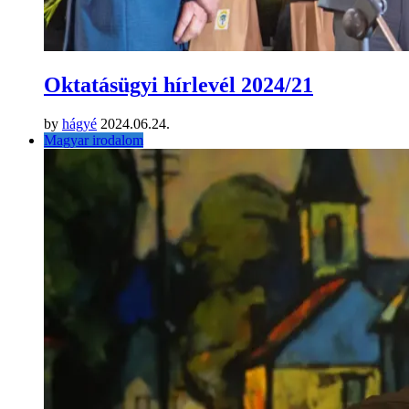
Oktatásügyi hírlevél 2024/21
by
hágyé
2024.06.24.
Magyar irodalom