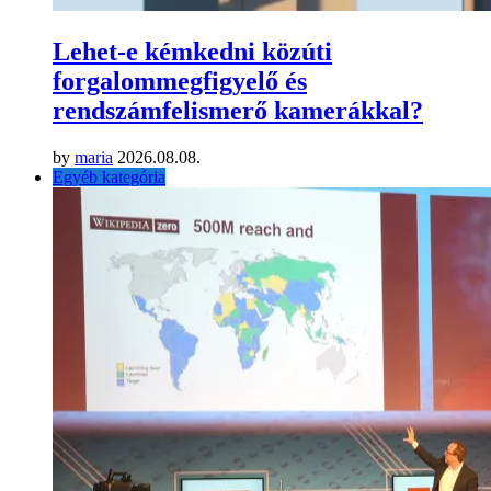
Lehet-e kémkedni közúti
forgalommegfigyelő és
rendszámfelismerő kamerákkal?
by
maria
2026.08.08.
Egyéb kategória