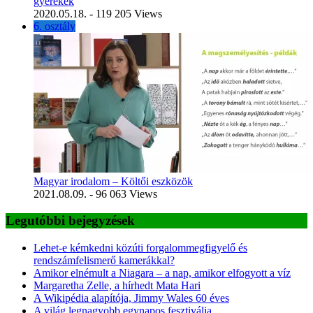
gyerekek
2020.05.18.
- 119 205 Views
6. osztály
Magyar irodalom – Költői eszközök
2021.08.09.
- 96 063 Views
Legutóbbi bejegyzések
Lehet-e kémkedni közúti forgalommegfigyelő és
rendszámfelismerő kamerákkal?
Amikor elnémult a Niagara – a nap, amikor elfogyott a víz
Margaretha Zelle, a hírhedt Mata Hari
A Wikipédia alapítója, Jimmy Wales 60 éves
A világ legnagyobb egynapos fesztiválja