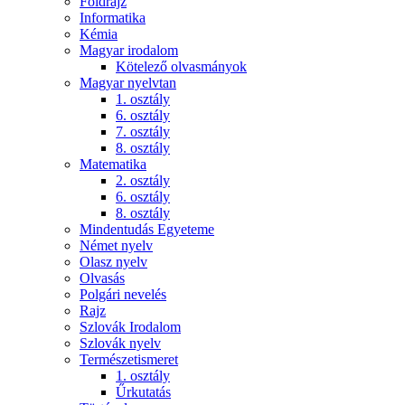
Földrajz
Informatika
Kémia
Magyar irodalom
Kötelező olvasmányok
Magyar nyelvtan
1. osztály
6. osztály
7. osztály
8. osztály
Matematika
2. osztály
6. osztály
8. osztály
Mindentudás Egyeteme
Német nyelv
Olasz nyelv
Olvasás
Polgári nevelés
Rajz
Szlovák Irodalom
Szlovák nyelv
Természetismeret
1. osztály
Űrkutatás