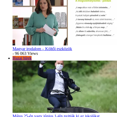
Magyar irodalom – Költői eszközök
- 96 063 Views
Hazai hírek
Május 25-én vagy június 1-jén nyitják ki az iskolákat