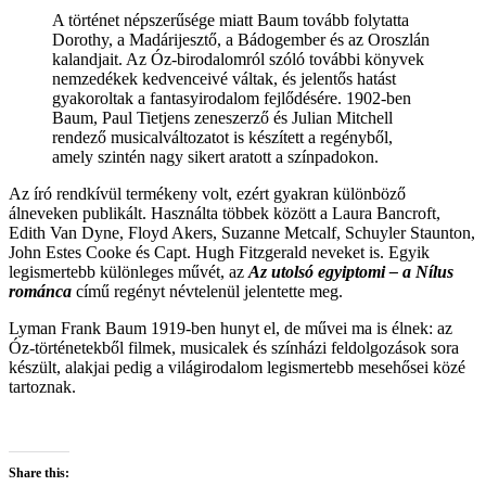
A történet népszerűsége miatt Baum tovább folytatta
Dorothy, a Madárijesztő, a Bádogember és az Oroszlán
kalandjait. Az Óz-birodalomról szóló további könyvek
nemzedékek kedvenceivé váltak, és jelentős hatást
gyakoroltak a fantasyirodalom fejlődésére. 1902-ben
Baum, Paul Tietjens zeneszerző és Julian Mitchell
rendező musicalváltozatot is készített a regényből,
amely szintén nagy sikert aratott a színpadokon.
Az író rendkívül termékeny volt, ezért gyakran különböző
álneveken publikált. Használta többek között a Laura Bancroft,
Edith Van Dyne, Floyd Akers, Suzanne Metcalf, Schuyler Staunton,
John Estes Cooke és Capt. Hugh Fitzgerald neveket is. Egyik
legismertebb különleges művét, az
Az utolsó egyiptomi – a Nílus
románca
című regényt névtelenül jelentette meg.
Lyman Frank Baum 1919-ben hunyt el, de művei ma is élnek: az
Óz-történetekből filmek, musicalek és színházi feldolgozások sora
készült, alakjai pedig a világirodalom legismertebb mesehősei közé
tartoznak.
Share this: