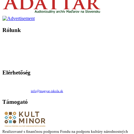
Rólunk
A Magyar Iskola a szlovákiai magyar iskolák, tanárok, szülők és
persze a diákok fóruma
Ezen az oldalon esetenként olyan írások jelennek meg, amelyek a hagyományos iskolafelfogástól eltérő
mintákat népszerűsítenek. Ennek következtében előfordulhat, hogy az idetévedő kiskorú felhasználók
látóköre gyorsabban szélesedik, mint azt a szülők esetleg szeretnék.
Elérhetőség
Családi Kör Egyesület/Združenie rod. kruhov
Medzilaborecká 17, 82101 Bratislava
+421 911 732 190 |
info@magyar-iskola.sk
Támogató
Realizované s finančnou podporou Fondu na podporu kultúry národnostných