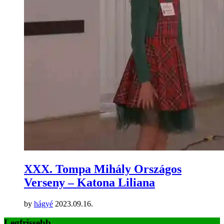
XXX. Tompa Mihály Országos
Verseny – Katona Liliana
by
hágyé
2023.09.16.
Legfrissebb