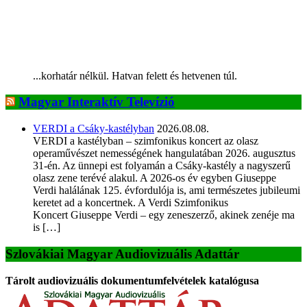
...korhatár nélkül. Hatvan felett és hetvenen túl.
Magyar Interaktív Televízió
VERDI a Csáky-kastélyban
2026.08.08.
VERDI a kastélyban – szimfonikus koncert az olasz
operaművészet nemességének hangulatában 2026. augusztus
31-én. Az ünnepi est folyamán a Csáky-kastély a nagyszerű
olasz zene terévé alakul. A 2026-os év egyben Giuseppe
Verdi halálának 125. évfordulója is, ami természetes jubileumi
keretet ad a koncertnek. A Verdi Szimfonikus
Koncert Giuseppe Verdi – egy zeneszerző, akinek zenéje ma
is […]
Szlovákiai Magyar Audiovizuális Adattár
Tárolt audiovizuális dokumentumfelvételek katalógusa