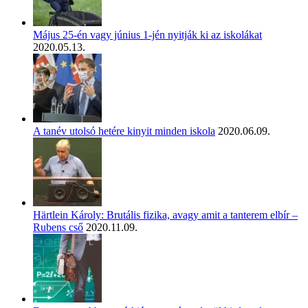
Május 25-én vagy június 1-jén nyitják ki az iskolákat
2020.05.13.
A tanév utolsó hetére kinyit minden iskola
2020.06.09.
Härtlein Károly: Brutális fizika, avagy amit a tanterem elbír –
Rubens cső
2020.11.09.