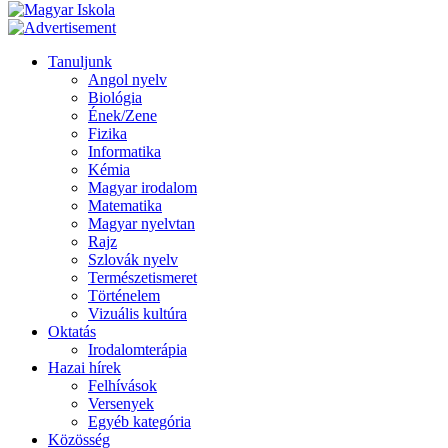
Tanuljunk
Angol nyelv
Biológia
Ének/Zene
Fizika
Informatika
Kémia
Magyar irodalom
Matematika
Magyar nyelvtan
Rajz
Szlovák nyelv
Természetismeret
Történelem
Vizuális kultúra
Oktatás
Irodalomterápia
Hazai hírek
Felhívások
Versenyek
Egyéb kategória
Közösség