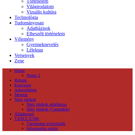
Történelem
Világirodalom
Vizuális kultúra
Technológia
Tudományosan
Adatbázisok
Elbeszélt történelem
Vélemény
Gyermeknevelés
Lélektan
Versenyek
Zene
Home
Home 2
Rólunk
Kapcsolat
Adatvédelem
Mesetár
Népi játékok
Népi játékok adatbázisa
Népi játékok (Csemadok)
Álláskereső
TANULJUNK
Történelmi évfordulók
Informatika szótár