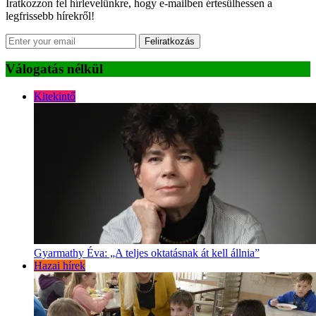
Iratkozzon fel hírlevelünkre, hogy e-mailben értesülhessen a
legfrissebb hírekről!
Feliratkozás
Válogatás nélkül
Kitekintő
Gyarmathy Éva: „A teljes oktatásnak át kell állnia”
Hazai hírek