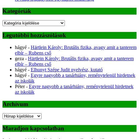
Kategóriák
Kategóriák
Legutóbbi hozzászólások
hágyé
-
Härtlein Károly: Brutális fizika, avagy amit a tanterem
elbír – Rubens cső
geza
-
Härtlein Károly: Brutális fizika, avagy amit a tanterem
elbír – Rubens cső
hágyé
-
Elhunyt Szépe Judit nyelvész, kutató
hágyé
-
Egyre nagyobb a tanárhiány, reménytelenül hirdetnek
az iskolák
Péter
-
Egyre nagyobb a tanárhiány, reménytelenül hirdetnek
az iskolák
Archívum
Archívum
Maradjon kapcsolatban