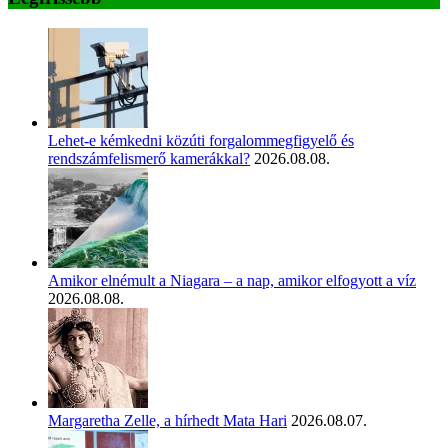
Lehet-e kémkedni közúti forgalommegfigyelő és
rendszámfelismerő kamerákkal?
2026.08.08.
Amikor elnémult a Niagara – a nap, amikor elfogyott a víz
2026.08.08.
Margaretha Zelle, a hírhedt Mata Hari
2026.08.07.