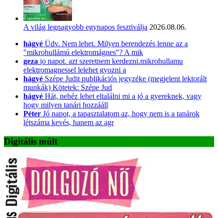
A világ legnagyobb egynapos fesztiválja
2026.08.06.
hágyé
Üdv. Nem lehet. Milyen berendezés lenne az a
"mikrohullámú elektromágnes"? A mik
geza
jo napot. azt szeretnem kerdezni.mikrohullamu
elektromagnessel lelehet gyozni a
hágyé
Szépe Judit publikációs jegyzéke (megjelent lektorált
munkák) Kötetek: Szépe Jud
hágyé
Hát, nehéz lehet eltalálni mi a jó a gyereknek, vagy
hogy milyen tanári hozzááll
Péter
Jó napot, a tapasztalatom az, hogy nem is a tanárok
létszáma kevés, hanem az agr
Digitális múlt