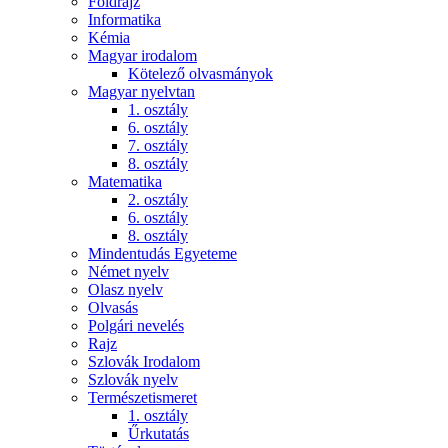
Földrajz
Informatika
Kémia
Magyar irodalom
Kötelező olvasmányok
Magyar nyelvtan
1. osztály
6. osztály
7. osztály
8. osztály
Matematika
2. osztály
6. osztály
8. osztály
Mindentudás Egyeteme
Német nyelv
Olasz nyelv
Olvasás
Polgári nevelés
Rajz
Szlovák Irodalom
Szlovák nyelv
Természetismeret
1. osztály
Űrkutatás