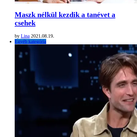
Maszk nélkül kezdik a tanévet a
csehek
by
Lina
2021.08.19.
Egyéb kategória