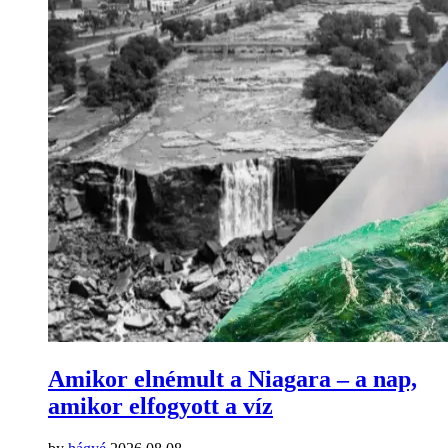
Amikor elnémult a Niagara – a nap,
amikor elfogyott a víz