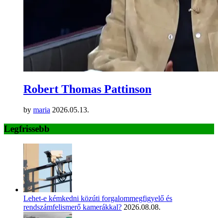
Robert Thomas Pattinson
by
maria
2026.05.13.
Legfrissebb
Lehet-e kémkedni közúti forgalommegfigyelő és
rendszámfelismerő kamerákkal?
2026.08.08.