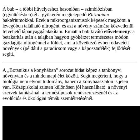
A bab – a többi hüvelyeshez hasonlóan – szimbiózisban
(együttélésben) él a gyökerén megtelepedő
Rhizobium
baktériumokkal. Ezek a mikroorganizmusok képesek megkötni a
levegőben található nitrogént, és azt a növény számára közvetlenül
felvehető tápanyaggá alakítani. Emiatt a bab kiváló
elővetemény
: a
betakarítás után a talajban hagyott gyökérzet természetes módon
gazdagítja nitrogénnel a földet, ami a következő évben odavetett
növények (például a paradicsom vagy a káposztafélék) fejlődését
segíti.
A „Botanikus a konyhában” sorozat hidat képez a tankönyvi
növénytan és a mindennapi élet között. Segít megérteni, hogy a
biológia nem elvont tudomány, hanem a konyhaasztalon is jelen
van. Középiskolai szinten különösen jól használható: a növényi
szervek tanításánál, a terméstípusok rendszerezésénél és az
evolúciós és ökológiai témák szemléltetésénél.