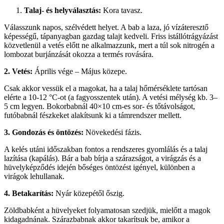
Talaj- és helyválasztás:
Kora tavasz.
Válasszunk napos, szélvédett helyet. A bab a laza, jó vízáteresztő
képességű, tápanyagban gazdag talajt kedveli. Friss istállótrágyázást
közvetlenül a vetés előtt ne alkalmazzunk, mert a túl sok nitrogén a
lombozat burjánzását okozza a termés rovására.
2. Vetés:
Április vége – Május közepe.
Csak akkor vessük el a magokat, ha a talaj hőmérséklete tartósan
elérte a 10-12 °C-ot (a fagyosszentek után). A vetési mélység kb. 3–
5 cm legyen. Bokorbabnál 40×10 cm-es sor- és tőtávolságot,
futóbabnál fészkeket alakítsunk ki a támrendszer mellett.
3. Gondozás és öntözés:
Növekedési fázis.
A kelés utáni időszakban fontos a rendszeres gyomlálás és a talaj
lazítása (kapálás). Bár a bab bírja a szárazságot, a virágzás és a
hüvelyképződés idején bőséges öntözést igényel, különben a
virágok lehullanak.
4. Betakarítás:
Nyár közepétől őszig.
Zöldbabként a hüvelyeket folyamatosan szedjük, mielőtt a magok
kidagadnának. Szárazbabnak akkor takarítsuk be, amikor a