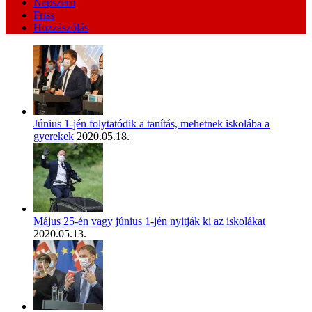
Népszerű
Friss
Hozzászólás
Június 1-jén folytatódik a tanítás, mehetnek iskolába a
gyerekek
2020.05.18.
Május 25-én vagy június 1-jén nyitják ki az iskolákat
2020.05.13.