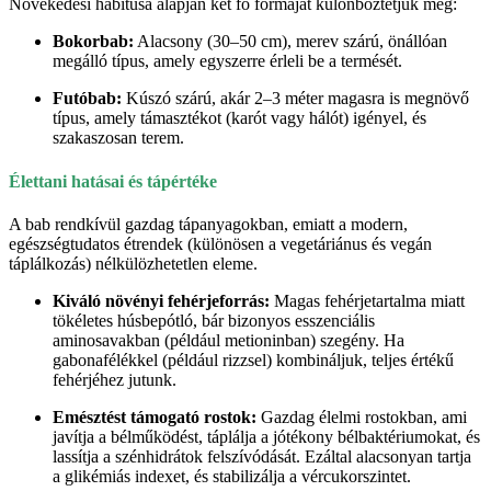
Növekedési habitusa alapján két fő formáját különböztetjük meg:
Bokorbab:
Alacsony (30–50 cm), merev szárú, önállóan
megálló típus, amely egyszerre érleli be a termését.
Futóbab:
Kúszó szárú, akár 2–3 méter magasra is megnövő
típus, amely támasztékot (karót vagy hálót) igényel, és
szakaszosan terem.
Élettani hatásai és tápértéke
A bab rendkívül gazdag tápanyagokban, emiatt a modern,
egészségtudatos étrendek (különösen a vegetáriánus és vegán
táplálkozás) nélkülözhetetlen eleme.
Kiváló növényi fehérjeforrás:
Magas fehérjetartalma miatt
tökéletes húsbepótló, bár bizonyos esszenciális
aminosavakban (például metioninban) szegény. Ha
gabonafélékkel (például rizzsel) kombináljuk, teljes értékű
fehérjéhez jutunk.
Emésztést támogató rostok:
Gazdag élelmi rostokban, ami
javítja a bélműködést, táplálja a jótékony bélbaktériumokat, és
lassítja a szénhidrátok felszívódását. Ezáltal alacsonyan tartja
a glikémiás indexet, és stabilizálja a vércukorszintet.