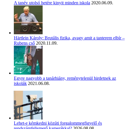
A tanév utolsó hetére kinyit minden iskola
2020.06.09.
Härtlein Károly: Brutális fizika, avagy amit a tanterem elbír –
Rubens cső
2020.11.09.
Egyre nagyobb a tanárhiány, reménytelenül hirdetnek az
iskolák
2021.06.08.
Lehet-e kémkedni közúti forgalommegfigyelő és
rendszámfelismerő kamerákkal?
2026.08.08.