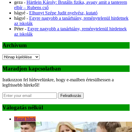
geza
-
Härtlein Károly: Brutális fizika, avagy amit a tanterem
elbír – Rubens cső
hágyé
-
Elhunyt Szépe Judit nyelvész, kutató
hágyé
-
Egyre nagyobb a tanárhiány, reménytelenül hirdetnek
az iskolák
Péter
-
Egyre nagyobb a tanárhiány, reménytelenül hirdetnek
az iskolák
Archívum
Archívum
Maradjon kapcsolatban
Iratkozzon fel hírlevelünkre, hogy e-mailben értesülhessen a
legfrissebb hírekről!
Feliratkozás
Válogatás nélkül
Hazai hírek