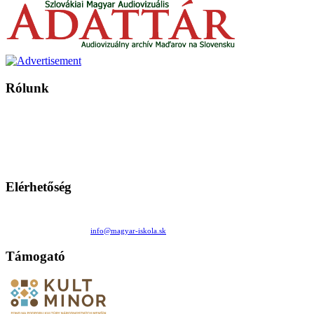
Rólunk
A Magyar Iskola a szlovákiai magyar iskolák, tanárok, szülők és
persze a diákok fóruma
Ezen az oldalon esetenként olyan írások jelennek meg, amelyek a hagyományos iskolafelfogástól eltérő
mintákat népszerűsítenek. Ennek következtében előfordulhat, hogy az idetévedő kiskorú felhasználók
látóköre gyorsabban szélesedik, mint azt a szülők esetleg szeretnék.
Elérhetőség
Családi Kör Egyesület/Združenie rod. kruhov
Medzilaborecká 17, 82101 Bratislava
+421 911 732 190 |
info@magyar-iskola.sk
Támogató