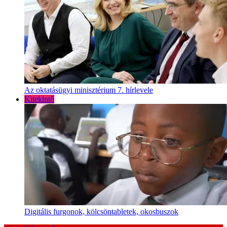
Az oktatásügyi minisztérium 7. hírlevele
Kitekintő
Digitális furgonok, kölcsöntabletek, okosbuszok