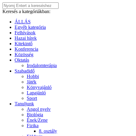
Keresés a kategóriákban:
ÁLLÁS
Egyéb kategória
Felhívások
Hazai hírek
Kitekintő
Konferencia
Közösség
Oktatás
Irodalomterápia
Szabadidő
Hobbi
Játék
Könyvajánló
Lapajánló
Sport
Tanuljunk
Angol nyelv
Biológia
Ének/Zene
Fizika
8. osztály