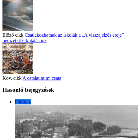
Előző cikk
Csatlakozhatnak az iskolák a „A visszajelzés ereje”
nemzetközi kutatáshoz
Köv. cikk
A catalaunumi csata
Hasonló bejegyzések
Földrajz