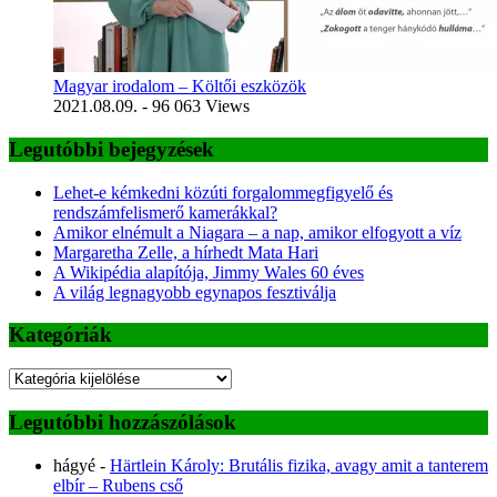
Magyar irodalom – Költői eszközök
2021.08.09.
- 96 063 Views
Legutóbbi bejegyzések
Lehet-e kémkedni közúti forgalommegfigyelő és
rendszámfelismerő kamerákkal?
Amikor elnémult a Niagara – a nap, amikor elfogyott a víz
Margaretha Zelle, a hírhedt Mata Hari
A Wikipédia alapítója, Jimmy Wales 60 éves
A világ legnagyobb egynapos fesztiválja
Kategóriák
Kategóriák
Legutóbbi hozzászólások
hágyé
-
Härtlein Károly: Brutális fizika, avagy amit a tanterem
elbír – Rubens cső