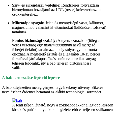
Szív- és érrendszer védelme:
Rendszeres fogyasztása
bizonyítottan hozzájárul az LDL (rossz) koleszterinszint
csökkentéséhez.
Mikrotápanyagok:
Jelentős mennyiségű vasat, káliumot,
magnéziumot, valamint B-vitaminokat (különösen folsavat)
tartalmaz.
Fontos biztonsági szabály:
A nyers szárazbab (főleg a
vörös vesebab) egy
fitohemagglutinin
nevű mérgező
fehérjét (lektint) tartalmaz, amely súlyos gyomorrontást
okozhat. A megfelelő áztatás és a legalább 10-15 perces
forralással járó alapos főzés során ez a toxikus anyag
teljesen lebomlik, így a bab teljesen biztonságossá
válik.
A bab termesztése lépésről lépésre
A bab kifejezetten melegigényes, fagyérzékeny növény. Sikeres
neveléséhez érdemes betartani az alábbi technológiai sorrendet.
A fenti képen látható, hogy a zöldbabot akkor a legjobb leszed
kicsik és puhák – ilyenkor a legízletesebb és teljesen szálkamen