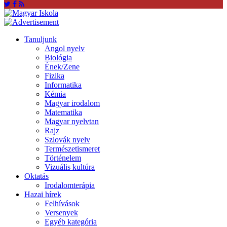
Tanuljunk
Angol nyelv
Biológia
Ének/Zene
Fizika
Informatika
Kémia
Magyar irodalom
Matematika
Magyar nyelvtan
Rajz
Szlovák nyelv
Természetismeret
Történelem
Vizuális kultúra
Oktatás
Irodalomterápia
Hazai hírek
Felhívások
Versenyek
Egyéb kategória