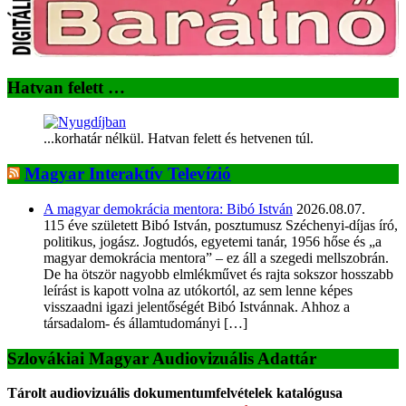
Hatvan felett …
...korhatár nélkül. Hatvan felett és hetvenen túl.
Magyar Interaktív Televízió
A magyar demokrácia mentora: Bibó István
2026.08.07.
115 éve született Bibó István, posztumusz Széchenyi-díjas író,
politikus, jogász. Jogtudós, egyetemi tanár, 1956 hőse és „a
magyar demokrácia mentora” – ez áll a szegedi mellszobrán.
De ha ötször nagyobb elmlékművet és rajta sokszor hosszabb
leírást is kapott volna az utókortól, az sem lenne képes
visszaadni igazi jelentőségét Bibó Istvánnak. Ahhoz a
társadalom- és államtudományi […]
Szlovákiai Magyar Audiovizuális Adattár
Tárolt audiovizuális dokumentumfelvételek katalógusa