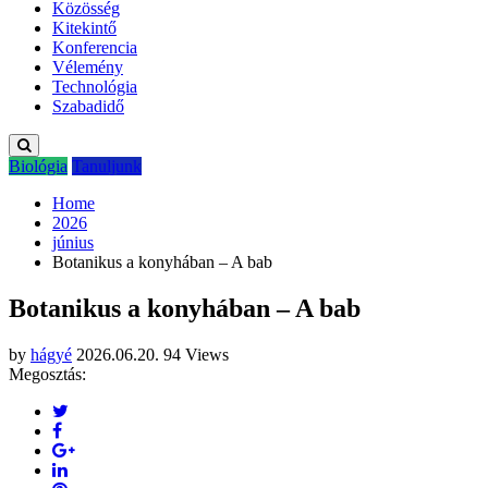
Közösség
Kitekintő
Konferencia
Vélemény
Technológia
Szabadidő
Biológia
Tanuljunk
Home
2026
június
Botanikus a konyhában – A bab
Botanikus a konyhában – A bab
by
hágyé
2026.06.20.
94 Views
Megosztás: