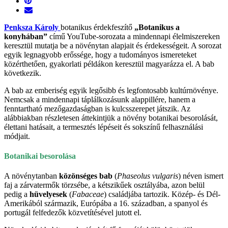
Penksza Károly
botanikus érdekfeszítő
„Botanikus a
konyhában”
című YouTube-sorozata a mindennapi élelmiszereken
keresztül mutatja be a növénytan alapjait és érdekességeit. A sorozat
egyik legnagyobb erőssége, hogy a tudományos ismereteket
közérthetően, gyakorlati példákon keresztül magyarázza el. A bab
következik.
A bab az emberiség egyik legősibb és legfontosabb kultúrnövénye.
Nemcsak a mindennapi táplálkozásunk alappillére, hanem a
fenntartható mezőgazdaságban is kulcsszerepet játszik. Az
alábbiakban részletesen áttekintjük a növény botanikai besorolását,
élettani hatásait, a termesztés lépéseit és sokszínű felhasználási
módjait.
Botanikai besorolása
A növénytanban
közönséges bab
(
Phaseolus vulgaris
) néven ismert
faj a zárvatermők törzsébe, a kétszikűek osztályába, azon belül
pedig a
hüvelyesek
(
Fabaceae
) családjába tartozik. Közép- és Dél-
Amerikából származik, Európába a 16. században, a spanyol és
portugál felfedezők közvetítésével jutott el.