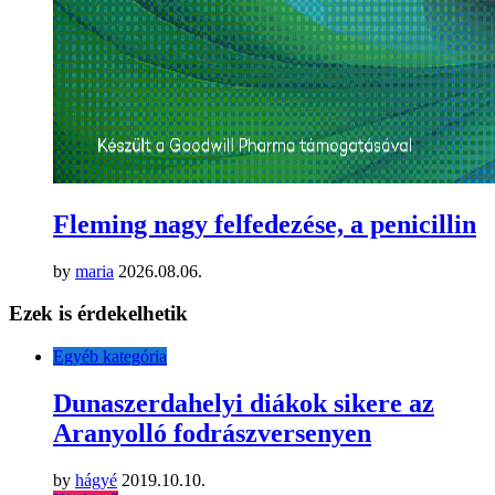
Fleming nagy felfedezése, a penicillin
by
maria
2026.08.06.
Ezek is érdekelhetik
Egyéb kategória
Dunaszerdahelyi diákok sikere az
Aranyolló fodrászversenyen
by
hágyé
2019.10.10.