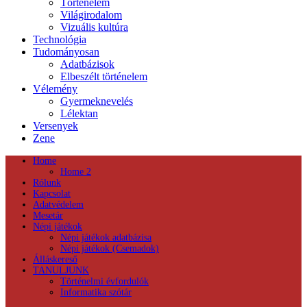
Történelem
Világirodalom
Vizuális kultúra
Technológia
Tudományosan
Adatbázisok
Elbeszélt történelem
Vélemény
Gyermeknevelés
Lélektan
Versenyek
Zene
Home
Home 2
Rólunk
Kapcsolat
Adatvédelem
Mesetár
Népi játékok
Népi játékok adatbázisa
Népi játékok (Csemadok)
Álláskereső
TANULJUNK
Történelmi évfordulók
Informatika szótár