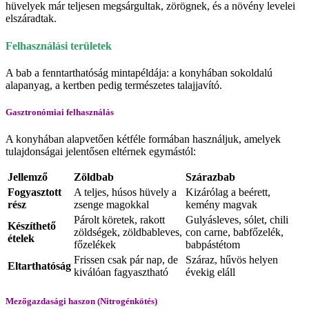
hüvelyek már teljesen megsárgultak, zörögnek, és a növény levelei
elszáradtak.
Felhasználási területek
A bab a fenntarthatóság mintapéldája: a konyhában sokoldalú
alapanyag, a kertben pedig természetes talajjavító.
Gasztronómiai felhasználás
A konyhában alapvetően kétféle formában használjuk, amelyek
tulajdonságai jelentősen eltérnek egymástól:
Jellemző
Zöldbab
Szárazbab
Fogyasztott
A teljes, húsos hüvely a
Kizárólag a beérett,
rész
zsenge magokkal
kemény magvak
Párolt köretek, rakott
Gulyásleves, sólet, chili
Készíthető
zöldségek, zöldbableves,
con carne, babfőzelék,
ételek
főzelékek
babpástétom
Frissen csak pár nap, de
Száraz, hűvös helyen
Eltarthatóság
kiválóan fagyasztható
évekig eláll
Mezőgazdasági haszon (Nitrogénkötés)