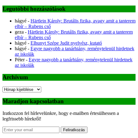
Legutóbbi hozzászólások
hágyé
-
Härtlein Károly: Brutális fizika, avagy amit a tanterem
elbír – Rubens cső
geza
-
Härtlein Károly: Brutális fizika, avagy amit a tanterem
elbír – Rubens cső
hágyé
-
Elhunyt Szépe Judit nyelvész, kutató
hágyé
-
Egyre nagyobb a tanárhiány, reménytelenül hirdetnek
az iskolák
Péter
-
Egyre nagyobb a tanárhiány, reménytelenül hirdetnek
az iskolák
Archívum
Archívum
Maradjon kapcsolatban
Iratkozzon fel hírlevelünkre, hogy e-mailben értesülhessen a
legfrissebb hírekről!
Feliratkozás