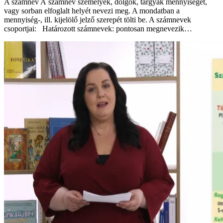
A számnév A számnév személyek, dolgok, tárgyak mennyiségét,
vagy sorban elfoglalt helyét nevezi meg. A mondatban a
mennyiség-, ill. kijelölő jelző szerepét tölti be. A számnevek
csoportjai: Határozott számnevek: pontosan megnevezik…