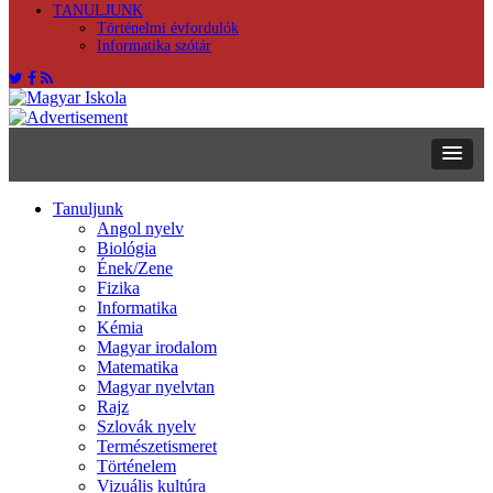
TANULJUNK
Történelmi évfordulók
Informatika szótár
Tanuljunk
Angol nyelv
Biológia
Ének/Zene
Fizika
Informatika
Kémia
Magyar irodalom
Matematika
Magyar nyelvtan
Rajz
Szlovák nyelv
Természetismeret
Történelem
Vizuális kultúra