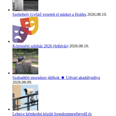
Szebehely Győző vezetett el minket a Holdra
2026.08.10.
Közösségi színház 2026 (felhívás)
2026.08.10.
Szabadtéri mozgásos játékok ☻ Udvari akadálypálya
2026.08.09.
Lehet-e kémkedni közúti forgalommegfigyelő és