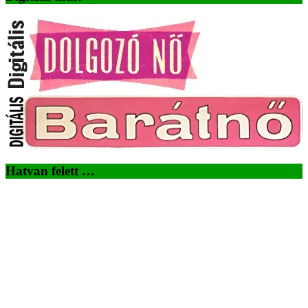
Hatvan felett …