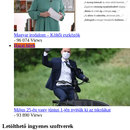
Magyar irodalom – Költői eszközök
- 96 074 Views
Hazai hírek
Május 25-én vagy június 1-jén nyitják ki az iskolákat
- 93 890 Views
Letölthető ingyenes szoftverek