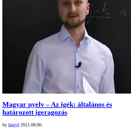
Magyar nyelv – Az igék: általános és
határozott igeragozás
by
hágyé
2021.08.06.