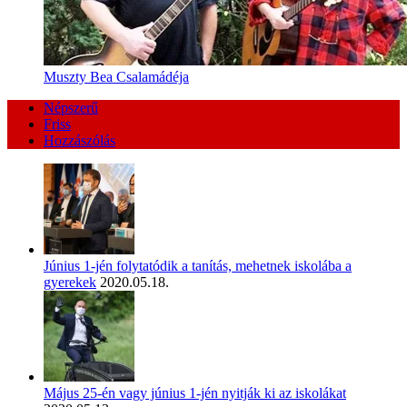
Muszty Bea Csalamádéja
Népszerű
Friss
Hozzászólás
Június 1-jén folytatódik a tanítás, mehetnek iskolába a
gyerekek
2020.05.18.
Május 25-én vagy június 1-jén nyitják ki az iskolákat