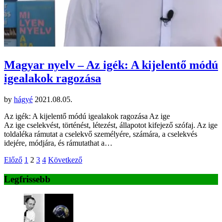
Magyar nyelv – Az igék: A kijelentő módú
igealakok ragozása
by
hágyé
2021.08.05.
Az igék: A kijelentő módú igealakok ragozása Az ige
Az ige cselekvést, történést, létezést, állapotot kifejező szófaj. Az ige
toldaléka rámutat a cselekvő személyére, számára, a cselekvés
idejére, módjára, és rámutathat a…
Bejegyzések
Előző
1
2
3
4
Következő
lapozása
Legfrissebb