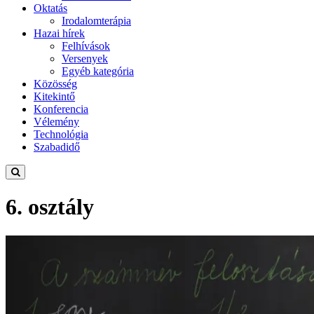
Oktatás
Irodalomterápia
Hazai hírek
Felhívások
Versenyek
Egyéb kategória
Közösség
Kitekintő
Konferencia
Vélemény
Technológia
Szabadidő
6. osztály