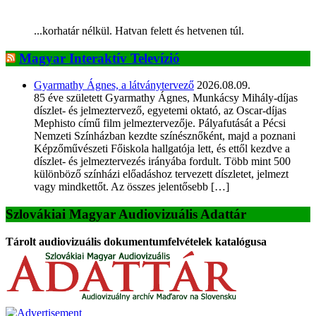
...korhatár nélkül. Hatvan felett és hetvenen túl.
Magyar Interaktív Televízió
Gyarmathy Ágnes, a látványtervező
2026.08.09.
85 éve született Gyarmathy Ágnes, Munkácsy Mihály-díjas
díszlet- és jelmeztervező, egyetemi oktató, az Oscar-díjas
Mephisto című film jelmeztervezője. Pályafutását a Pécsi
Nemzeti Színházban kezdte színésznőként, majd a poznani
Képzőművészeti Főiskola hallgatója lett, és ettől kezdve a
díszlet- és jelmeztervezés irányába fordult. Több mint 500
különböző színházi előadáshoz tervezett díszletet, jelmezt
vagy mindkettőt. Az összes jelentősebb […]
Szlovákiai Magyar Audiovizuális Adattár
Tárolt audiovizuális dokumentumfelvételek katalógusa