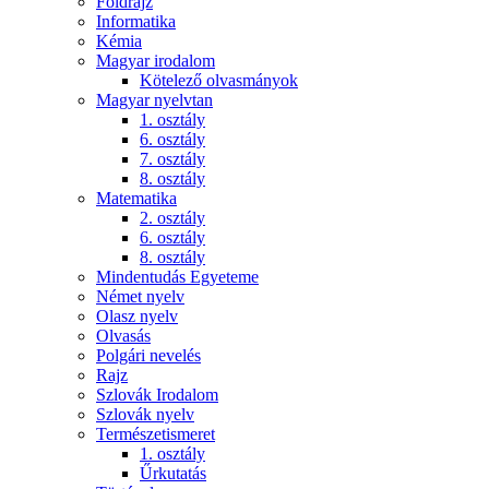
Földrajz
Informatika
Kémia
Magyar irodalom
Kötelező olvasmányok
Magyar nyelvtan
1. osztály
6. osztály
7. osztály
8. osztály
Matematika
2. osztály
6. osztály
8. osztály
Mindentudás Egyeteme
Német nyelv
Olasz nyelv
Olvasás
Polgári nevelés
Rajz
Szlovák Irodalom
Szlovák nyelv
Természetismeret
1. osztály
Űrkutatás