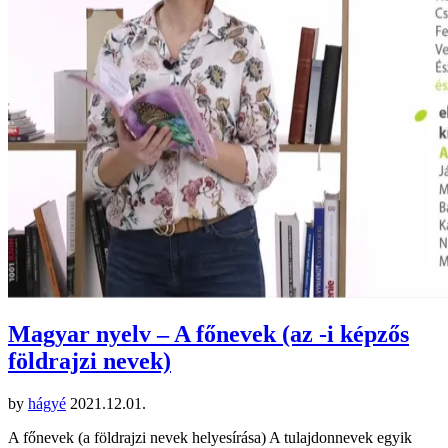
Magyar nyelv – A főnevek (az -i képzős
földrajzi nevek)
by
hágyé
2021.12.01.
A főnevek (a földrajzi nevek helyesírása) A tulajdonnevek egyik