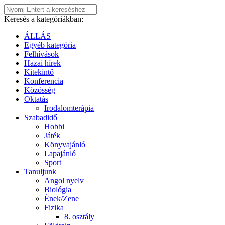
Keresés a kategóriákban:
ÁLLÁS
Egyéb kategória
Felhívások
Hazai hírek
Kitekintő
Konferencia
Közösség
Oktatás
Irodalomterápia
Szabadidő
Hobbi
Játék
Könyvajánló
Lapajánló
Sport
Tanuljunk
Angol nyelv
Biológia
Ének/Zene
Fizika
8. osztály