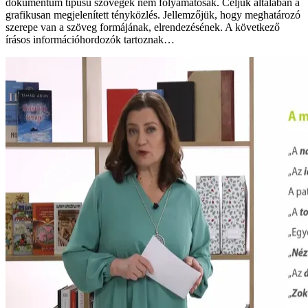
dokumentum típusú szövegek nem folyamatosak. Céljuk általában a
grafikusan megjelenített tényközlés. Jellemzőjük, hogy meghatározó
szerepe van a szöveg formájának, elrendezésének. A következő
írásos információhordozók tartoznak…