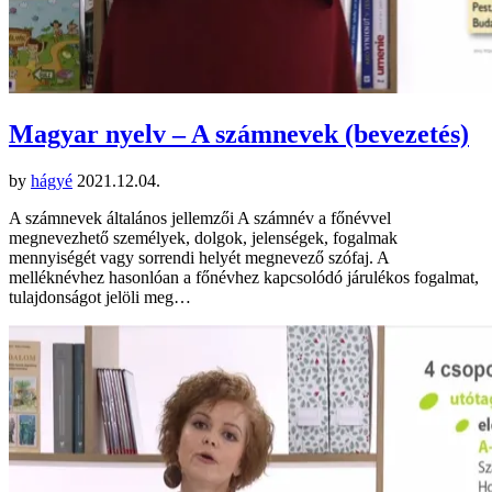
Magyar nyelv – A számnevek (bevezetés)
by
hágyé
2021.12.04.
A számnevek általános jellemzői A számnév a főnévvel
megnevezhető személyek, dolgok, jelenségek, fogalmak
mennyiségét vagy sorrendi helyét megnevező szófaj. A
melléknévhez hasonlóan a főnévhez kapcsolódó járulékos fogalmat,
tulajdonságot jelöli meg…