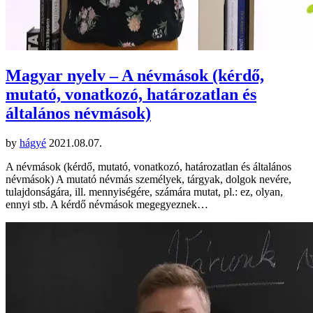
Magyar nyelv – A névmások (kérdő,
mutató, vonatkozó, határozatlan és
általános névmások)
by
hágyé
2021.08.07.
A névmások (kérdő, mutató, vonatkozó, határozatlan és általános
névmások) A mutató névmás személyek, tárgyak, dolgok nevére,
tulajdonságára, ill. mennyiségére, számára mutat, pl.: ez, olyan,
ennyi stb. A kérdő névmások megegyeznek…