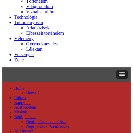
Történelem
Világirodalom
Vizuális kultúra
Technológia
Tudományosan
Adatbázisok
Elbeszélt történelem
Vélemény
Gyermeknevelés
Lélektan
Versenyek
Zene
Home
Home 2
Rólunk
Kapcsolat
Adatvédelem
Mesetár
Népi játékok
Népi játékok adatbázisa
Népi játékok (Csemadok)
Álláskereső