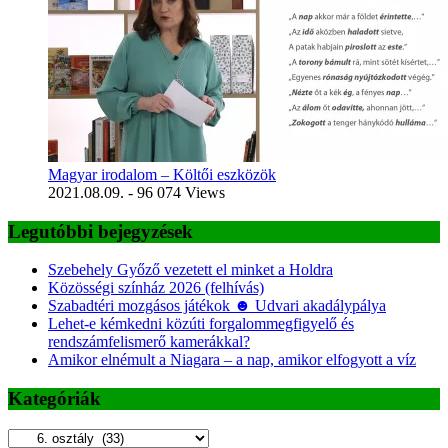
Magyar irodalom – Költői eszközök
2021.08.09.
- 96 074 Views
Legutóbbi bejegyzések
Szebehely Győző vezetett el minket a Holdra
Közösségi színház 2026 (felhívás)
Szabadtéri mozgásos játékok ☻ Udvari akadálypálya
Lehet-e kémkedni közúti forgalommegfigyelő és
rendszámfelismerő kamerákkal?
Amikor elnémult a Niagara – a nap, amikor elfogyott a víz
Kategóriák
Kategóriák