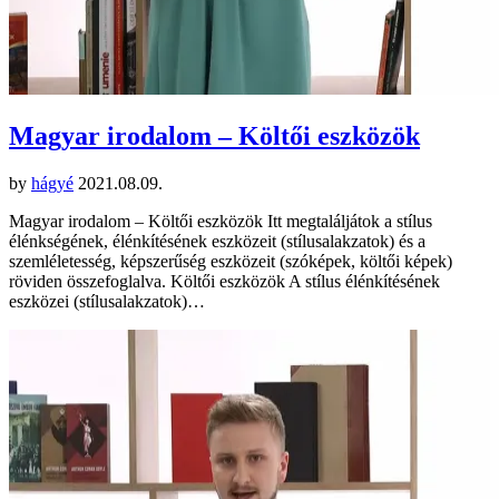
Magyar irodalom – Költői eszközök
by
hágyé
2021.08.09.
Magyar irodalom – Költői eszközök Itt megtaláljátok a stílus
élénkségének, élénkítésének eszközeit (stílusalakzatok) és a
szemléletesség, képszerűség eszközeit (szóképek, költői képek)
röviden összefoglalva. Költői eszközök A stílus élénkítésének
eszközei (stílusalakzatok)…