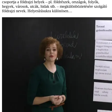
csoportja a földrajzi helyek – pl. földrészek, országok, folyók,
hegyek, városok, utcák, hidak stb. – megkülönböztetésére szolgáló
földrajzi nevek. Helyesírásukra különösen…