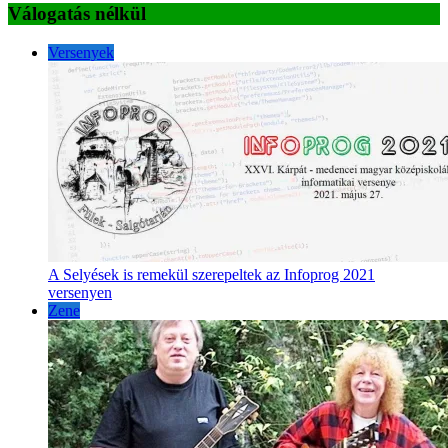
Válogatás nélkül
Versenyek
A Selyések is remekül szerepeltek az Infoprog 2021
versenyen
Zene