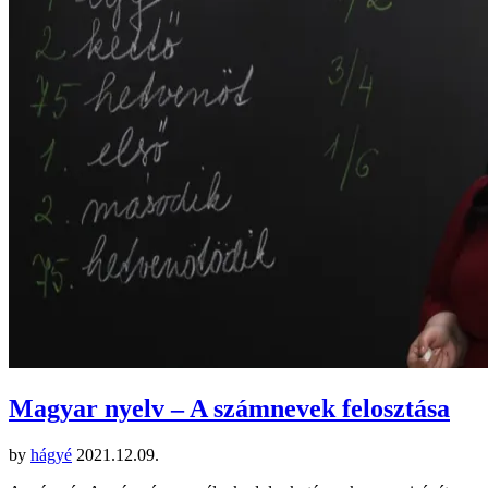
Magyar nyelv – A számnevek felosztása
by
hágyé
2021.12.09.