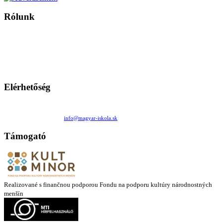
Rólunk
A Magyar Iskola a szlovákiai magyar iskolák, tanárok, szülők és
persze a diákok fóruma
Ezen az oldalon esetenként olyan írások jelennek meg, amelyek a hagyományos iskolafelfogástól eltérő
mintákat népszerűsítenek. Ennek következtében előfordulhat, hogy az idetévedő kiskorú felhasználók
látóköre gyorsabban szélesedik, mint azt a szülők esetleg szeretnék.
Elérhetőség
Családi Kör Egyesület/Združenie rod. kruhov
Medzilaborecká 17, 82101 Bratislava
+421 911 732 190 |
info@magyar-iskola.sk
Támogató
Realizované s finančnou podporou Fondu na podporu kultúry národnostných
menšín