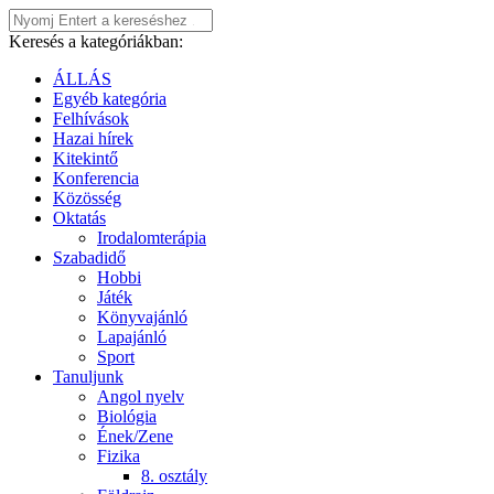
Keresés a kategóriákban:
ÁLLÁS
Egyéb kategória
Felhívások
Hazai hírek
Kitekintő
Konferencia
Közösség
Oktatás
Irodalomterápia
Szabadidő
Hobbi
Játék
Könyvajánló
Lapajánló
Sport
Tanuljunk
Angol nyelv
Biológia
Ének/Zene
Fizika
8. osztály