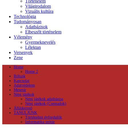
Történelem
Világirodalom
Vizuális kultúra
Technológia
Tudományosan
Adatbázisok
Elbeszélt történelem
Vélemény
Gyermeknevelés
Lélektan
Versenyek
Zene
Home
Home 2
Rólunk
Kapcsolat
Adatvédelem
Mesetár
Népi játékok
Népi játékok adatbázisa
Népi játékok (Csemadok)
Álláskereső
TANULJUNK
Történelmi évfordulók
Informatika szótár