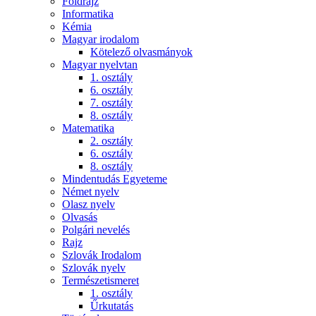
Földrajz
Informatika
Kémia
Magyar irodalom
Kötelező olvasmányok
Magyar nyelvtan
1. osztály
6. osztály
7. osztály
8. osztály
Matematika
2. osztály
6. osztály
8. osztály
Mindentudás Egyeteme
Német nyelv
Olasz nyelv
Olvasás
Polgári nevelés
Rajz
Szlovák Irodalom
Szlovák nyelv
Természetismeret
1. osztály
Űrkutatás