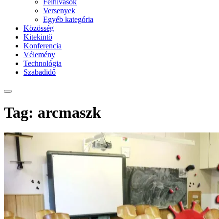
Felhívások
Versenyek
Egyéb kategória
Közösség
Kitekintő
Konferencia
Vélemény
Technológia
Szabadidő
Tag: arcmaszk