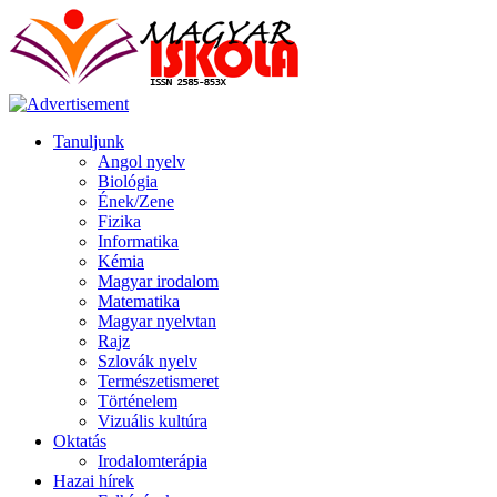
Tanuljunk
Angol nyelv
Biológia
Ének/Zene
Fizika
Informatika
Kémia
Magyar irodalom
Matematika
Magyar nyelvtan
Rajz
Szlovák nyelv
Természetismeret
Történelem
Vizuális kultúra
Oktatás
Irodalomterápia
Hazai hírek