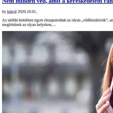
Nem minden véd, amit a kereskedelem rá
by
hágyé
2020.10.01.
Az utóbbi hetekben egyre elszaporodtak az olyan „védőeszközök”, ame
megfelelnek az olyan helyeken,…