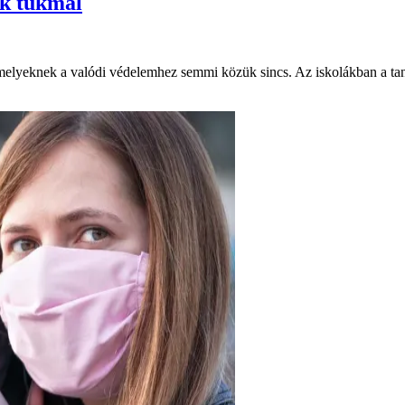
nk tukmál
lyeknek a valódi védelemhez semmi közük sincs. Az iskolákban a tanáro