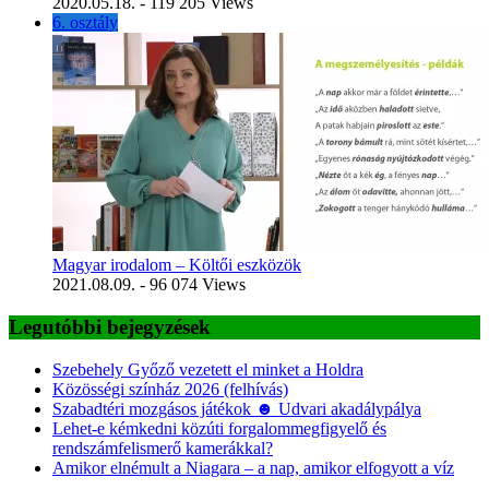
2020.05.18.
- 119 205 Views
6. osztály
Magyar irodalom – Költői eszközök
2021.08.09.
- 96 074 Views
Legutóbbi bejegyzések
Szebehely Győző vezetett el minket a Holdra
Közösségi színház 2026 (felhívás)
Szabadtéri mozgásos játékok ☻ Udvari akadálypálya
Lehet-e kémkedni közúti forgalommegfigyelő és
rendszámfelismerő kamerákkal?
Amikor elnémult a Niagara – a nap, amikor elfogyott a víz