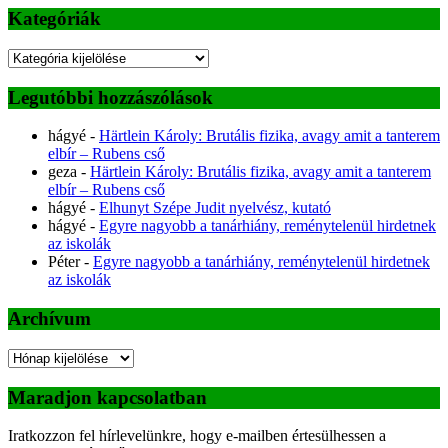
Kategóriák
Kategóriák
Legutóbbi hozzászólások
hágyé
-
Härtlein Károly: Brutális fizika, avagy amit a tanterem
elbír – Rubens cső
geza
-
Härtlein Károly: Brutális fizika, avagy amit a tanterem
elbír – Rubens cső
hágyé
-
Elhunyt Szépe Judit nyelvész, kutató
hágyé
-
Egyre nagyobb a tanárhiány, reménytelenül hirdetnek
az iskolák
Péter
-
Egyre nagyobb a tanárhiány, reménytelenül hirdetnek
az iskolák
Archívum
Archívum
Maradjon kapcsolatban
Iratkozzon fel hírlevelünkre, hogy e-mailben értesülhessen a