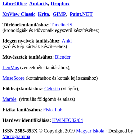
LibreOffice
Audacity
,
Dropbox
XnView Classic
Krita
,
GIMP
,
Paint.NET
Történelemtanításhoz
:
TimelineJS
(kronológiák és idővonalk egyszerű készítéséhez)
Idegen nyelvek tanításához
:
Anki
(szó és kép kártyák készítéséhez)
Művészetek tanításához
:
Blender
LenMus
(zeneelmélet tanításához),
MuseScore
(kottaíráshoz és kották lejátszásához)
Földrajztanításhoz
:
Celestia
(világűr),
Marble
(virtuális földgömb és atlasz)
Fizika tanításához
:
FisicaLab
Hardver identifikálása
:
HWiNFO32/64
ISSN 2585-853X
© Copyright 2019
Magyar Iskola
· Designed by
Microgramma