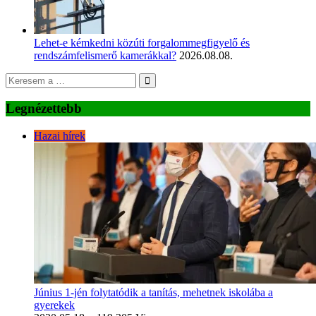
Lehet-e kémkedni közúti forgalommegfigyelő és
rendszámfelismerő kamerákkal?
2026.08.08.
Legnézettebb
Hazai hírek
Június 1-jén folytatódik a tanítás, mehetnek iskolába a
gyerekek