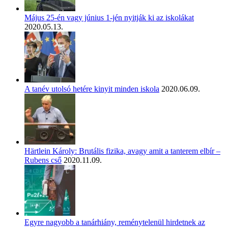
Május 25-én vagy június 1-jén nyitják ki az iskolákat
2020.05.13.
A tanév utolsó hetére kinyit minden iskola
2020.06.09.
Härtlein Károly: Brutális fizika, avagy amit a tanterem elbír –
Rubens cső
2020.11.09.
Egyre nagyobb a tanárhiány, reménytelenül hirdetnek az