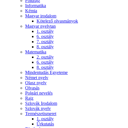
Földrajz
Informatika
Kémia
Magyar irodalom
Kötelező olvasmányok
Magyar nyelvtan
1. osztály
6. osztály
7. osztály
8. osztály
Matematika
2. osztály
6. osztály
8. osztály
Mindentudás Egyeteme
Német nyelv
Olasz nyelv
Olvasás
Polgári nevelés
Rajz
Szlovák Irodalom
Szlovák nyelv
Természetismeret
1. osztály
Űrkutatás