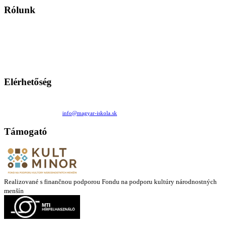
Rólunk
A Magyar Iskola a szlovákiai magyar iskolák, tanárok, szülők és
persze a diákok fóruma
Ezen az oldalon esetenként olyan írások jelennek meg, amelyek a hagyományos iskolafelfogástól eltérő
mintákat népszerűsítenek. Ennek következtében előfordulhat, hogy az idetévedő kiskorú felhasználók
látóköre gyorsabban szélesedik, mint azt a szülők esetleg szeretnék.
Elérhetőség
Családi Kör Egyesület/Združenie rod. kruhov
Medzilaborecká 17, 82101 Bratislava
+421 911 732 190 |
info@magyar-iskola.sk
Támogató
Realizované s finančnou podporou Fondu na podporu kultúry národnostných
menšín