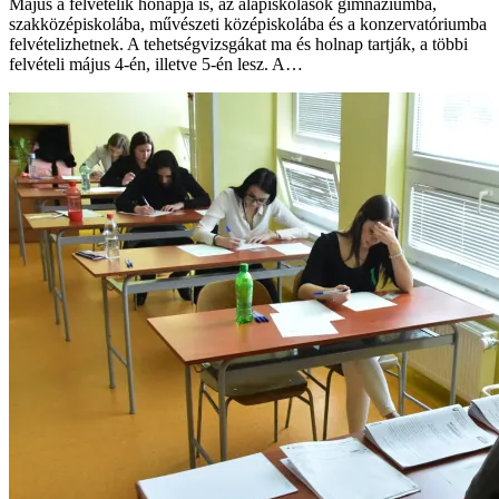
Május a felvételik hónapja is, az alapiskolások gimnáziumba,
szakközépiskolába, művészeti középiskolába és a konzervatóriumba
felvételizhetnek. A tehetségvizsgákat ma és holnap tartják, a többi
felvételi május 4-én, illetve 5-én lesz. A…