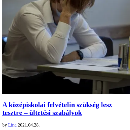
A középiskolai felvételin szükség lesz
tesztre – ültetési szabályok
by
Lina
2021.04.28.