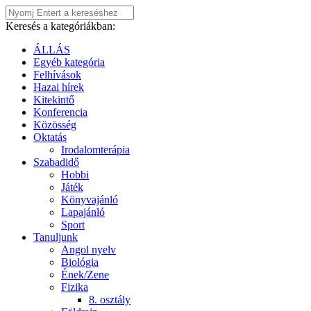
Keresés a kategóriákban:
ÁLLÁS
Egyéb kategória
Felhívások
Hazai hírek
Kitekintő
Konferencia
Közösség
Oktatás
Irodalomterápia
Szabadidő
Hobbi
Játék
Könyvajánló
Lapajánló
Sport
Tanuljunk
Angol nyelv
Biológia
Ének/Zene
Fizika
8. osztály