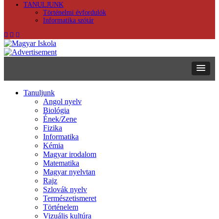
TANULJUNK
Történelmi évfordulók
Informatika szótár
Tanuljunk
Angol nyelv
Biológia
Ének/Zene
Fizika
Informatika
Kémia
Magyar irodalom
Matematika
Magyar nyelvtan
Rajz
Szlovák nyelv
Természetismeret
Történelem
Vizuális kultúra