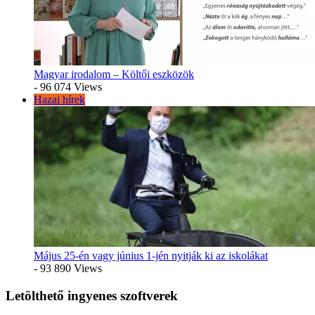
Magyar irodalom – Költői eszközök
- 96 074 Views
Hazai hírek
Május 25-én vagy június 1-jén nyitják ki az iskolákat
- 93 890 Views
Letölthető ingyenes szoftverek