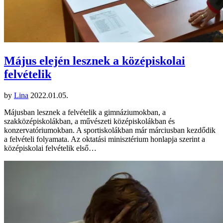
Május elején lesznek a középiskolai
felvételik
by
Lina
2022.01.05.
Májusban lesznek a felvételik a gimnáziumokban, a
szakközépiskolákban, a művészeti középiskolákban és
konzervatóriumokban. A sportiskolákban már márciusban kezdődik
a felvételi folyamata. Az oktatási minisztérium honlapja szerint a
középiskolai felvételik első…