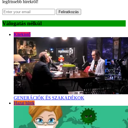
legfrissebb hírekről!
Feliratkozás
Válogatás nélkül
Kitekintő
GENERÁCIÓK ÉS SZAKADÉKOK
Hazai hírek