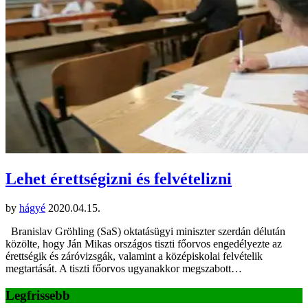
Lehet érettségizni és felvételizni
by
hágyé
2020.04.15.
Branislav Gröhling (SaS) oktatásügyi miniszter szerdán délután
közölte, hogy Ján Mikas országos tiszti főorvos engedélyezte az
érettségik és záróvizsgák, valamint a középiskolai felvételik
megtartását. A tiszti főorvos ugyanakkor megszabott…
Legfrissebb