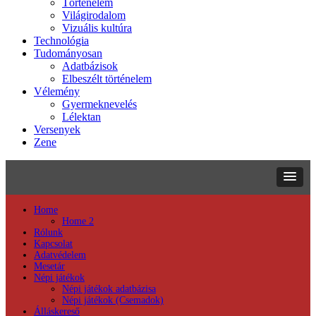
Történelem
Világirodalom
Vizuális kultúra
Technológia
Tudományosan
Adatbázisok
Elbeszélt történelem
Vélemény
Gyermeknevelés
Lélektan
Versenyek
Zene
Home
Home 2
Rólunk
Kapcsolat
Adatvédelem
Mesetár
Népi játékok
Népi játékok adatbázisa
Népi játékok (Csemadok)
Álláskereső