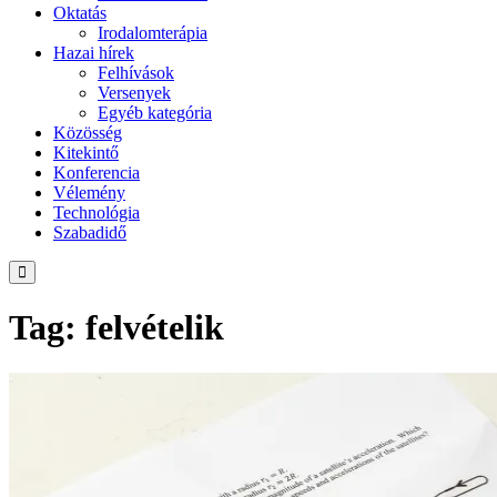
Oktatás
Irodalomterápia
Hazai hírek
Felhívások
Versenyek
Egyéb kategória
Közösség
Kitekintő
Konferencia
Vélemény
Technológia
Szabadidő
Tag: felvételik