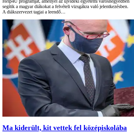
Help4U programját, amellyel az újvidéki egyetemi városnegyedben
segítik a magyar diákokat a felvételi vizsgákra való jelentkezésben.
A diákszervezet tagjai a leendő…
Ma kiderült, kit vettek fel középiskolába