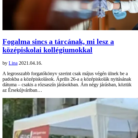
Fogalma sincs a tárcának, mi lesz a
középiskolai kollégiumokkal
by
Lina
2021.04.16.
A legrosszabb forgatókönyv szerint csak május végén ülnek be a
padokba a középiskolások. Április 26-a a középiskolák nyitásának
dátuma – csakis a rózsaszín járásokban. Ám négy járásban, köztük
az Érsekújváriban…