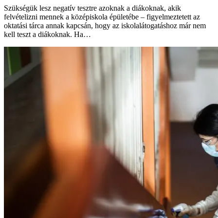
Szükségük lesz negatív tesztre azoknak a diákoknak, akik
felvételizni mennek a középiskola épületébe – figyelmeztetett az
oktatási tárca annak kapcsán, hogy az iskolalátogatáshoz már nem
kell teszt a diákoknak. Ha…