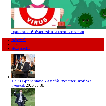
Újabb iskola és óvoda zár be a koronavírus miatt
Népszerű
Friss
Hozzászólás
Június 1-jén folytatódik a tanítás, mehetnek iskolába a
gyerekek
2020.05.18.