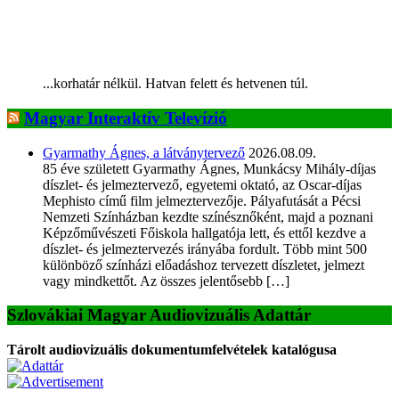
...korhatár nélkül. Hatvan felett és hetvenen túl.
Magyar Interaktív Televízió
Gyarmathy Ágnes, a látványtervező
2026.08.09.
85 éve született Gyarmathy Ágnes, Munkácsy Mihály-díjas
díszlet- és jelmeztervező, egyetemi oktató, az Oscar-díjas
Mephisto című film jelmeztervezője. Pályafutását a Pécsi
Nemzeti Színházban kezdte színésznőként, majd a poznani
Képzőművészeti Főiskola hallgatója lett, és ettől kezdve a
díszlet- és jelmeztervezés irányába fordult. Több mint 500
különböző színházi előadáshoz tervezett díszletet, jelmezt
vagy mindkettőt. Az összes jelentősebb […]
Szlovákiai Magyar Audiovizuális Adattár
Tárolt audiovizuális dokumentumfelvételek katalógusa