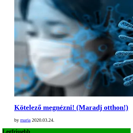
Kötelező megnézni! (Maradj otthon!)
by
maria
2020.03.24.
Legfrissebb