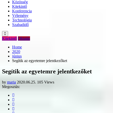
Közösség
Kitekintő
Konferencia
Vélemény
Technológia
Szabadidő
Kitekintő
Oktatás
Home
2020
június
Segítik az egyetemre jelentkezőket
Segítik az egyetemre jelentkezőket
by
maria
2020.06.25.
105 Views
Megosztás: