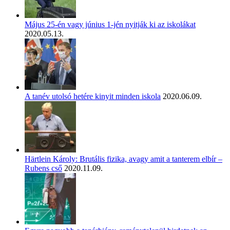
Május 25-én vagy június 1-jén nyitják ki az iskolákat
2020.05.13.
A tanév utolsó hetére kinyit minden iskola
2020.06.09.
Härtlein Károly: Brutális fizika, avagy amit a tanterem elbír –
Rubens cső
2020.11.09.