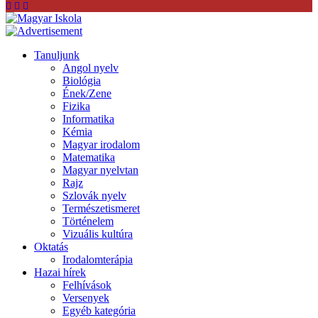
Tanuljunk
Angol nyelv
Biológia
Ének/Zene
Fizika
Informatika
Kémia
Magyar irodalom
Matematika
Magyar nyelvtan
Rajz
Szlovák nyelv
Természetismeret
Történelem
Vizuális kultúra
Oktatás
Irodalomterápia
Hazai hírek
Felhívások
Versenyek
Egyéb kategória