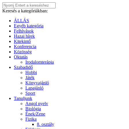
Keresés a kategóriákban:
ÁLLÁS
Egyéb kategória
Felhívások
Hazai hírek
Kitekintő
Konferencia
Közösség
Oktatás
Irodalomterápia
Szabadidő
Hobbi
Játék
Könyvajánló
Lapajánló
Sport
Tanuljunk
Angol nyelv
Biológia
Ének/Zene
Fizika
8. osztály