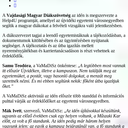
A
Vajdasági Magyar Diákszövetség
az idén is megszervezte a
Help4U programját, amellyel az újvidéki egyetemi városnegyedben
segítik a magyar diákokat a felvételi vizsgákra való jelentkezésben.
A diákszervezet tagjai a leendő egyetemistáknak a tájékozódásban, a
dokumentumok kitöltésében és az ügyintézésben nyújtanak
segítséget. A tájékoztatás és az útba igazítás mellett
nyereményjátékban és karriertanácsadáson is részt vehetnek az
érdeklődők.
Samu Teodóra
, a VaMaDiSz önkéntese: „
A legtöbben most vannak
itt először Újvidéken, illetve a kampuszon. Nem találják meg az
egyetemüket, a postát, vagy hasonló dolgokat, a menzát meg
szeretnék nézni. És mi ebben segítünk nekik: főként útba igazítjuk
őket.”
A VaMaDiSz aktivistái az idén először több standdal és információs
pulttal várják az érdeklődőket az egyetemi városnegyedben.
Mák Ivett
, szervező, VaMaDiSz: „
Az idén újításokkal készültünk,
ugyanis az előző években csak egy helyen voltunk, a Műszaki Kar
előtt, ez volt a fő standunk. Az idén pedig már három helyen
vagyunk jelen: az egyik a kampusz bejáratánál van, a fő standunk a