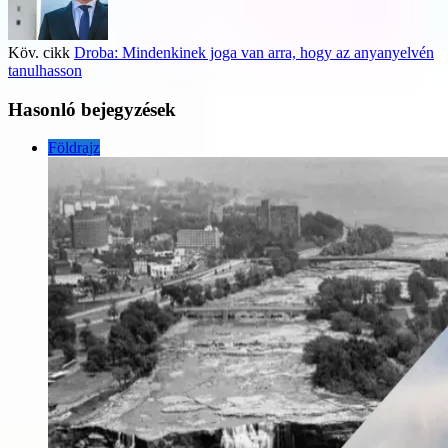
Köv. cikk
Droba: Mindenkinek joga van arra, hogy az anyanyelvén
tanulhasson
Hasonló bejegyzések
Földrajz