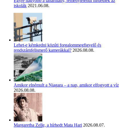
Egyre nagyobb a tanárhiány, reménytelenül hirdetnek az
iskolák
2021.06.08.
Lehet-e kémkedni közúti forgalommegfigyelő és
rendszámfelismerő kamerákkal?
2026.08.08.
Amikor elnémult a Niagara – a nap, amikor elfogyott a víz
2026.08.08.
Margaretha Zelle, a hírhedt Mata Hari
2026.08.07.