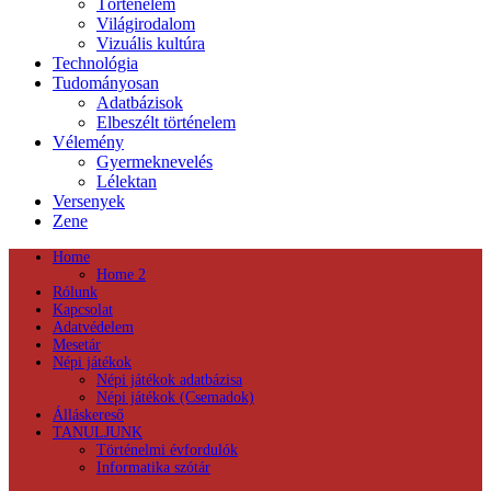
Történelem
Világirodalom
Vizuális kultúra
Technológia
Tudományosan
Adatbázisok
Elbeszélt történelem
Vélemény
Gyermeknevelés
Lélektan
Versenyek
Zene
Home
Home 2
Rólunk
Kapcsolat
Adatvédelem
Mesetár
Népi játékok
Népi játékok adatbázisa
Népi játékok (Csemadok)
Álláskereső
TANULJUNK
Történelmi évfordulók
Informatika szótár