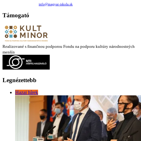
+421 911 732 190 |
info@magyar-iskola.sk
Támogató
Realizované s finančnou podporou Fondu na podporu kultúry národnostných
menšín
Legnézettebb
Hazai hírek