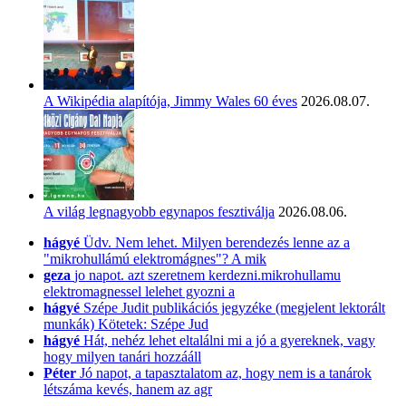
A Wikipédia alapítója, Jimmy Wales 60 éves
2026.08.07.
A világ legnagyobb egynapos fesztiválja
2026.08.06.
hágyé
Üdv. Nem lehet. Milyen berendezés lenne az a
"mikrohullámú elektromágnes"? A mik
geza
jo napot. azt szeretnem kerdezni.mikrohullamu
elektromagnessel lelehet gyozni a
hágyé
Szépe Judit publikációs jegyzéke (megjelent lektorált
munkák) Kötetek: Szépe Jud
hágyé
Hát, nehéz lehet eltalálni mi a jó a gyereknek, vagy
hogy milyen tanári hozzááll
Péter
Jó napot, a tapasztalatom az, hogy nem is a tanárok
létszáma kevés, hanem az agr