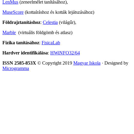
LenMus
(zeneelmélet tanításához),
MuseScore
(kottaíráshoz és kották lejátszásához)
Földrajztanításhoz
:
Celestia
(világűr),
Marble
(virtuális földgömb és atlasz)
Fizika tanításához
:
FisicaLab
Hardver identifikálása
:
HWiNFO32/64
ISSN 2585-853X
© Copyright 2019
Magyar Iskola
· Designed by
Microgramma