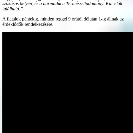
szokásos helyen, és a harmadik a Természettudományi Kar előtt
található.”
A fiatalok péntekig, minden reggel 9 órától délután 1-ig állnak az
érdeklődők rendelkezésére.