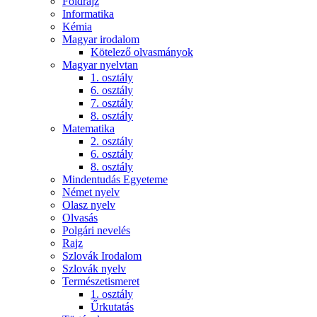
Földrajz
Informatika
Kémia
Magyar irodalom
Kötelező olvasmányok
Magyar nyelvtan
1. osztály
6. osztály
7. osztály
8. osztály
Matematika
2. osztály
6. osztály
8. osztály
Mindentudás Egyeteme
Német nyelv
Olasz nyelv
Olvasás
Polgári nevelés
Rajz
Szlovák Irodalom
Szlovák nyelv
Természetismeret
1. osztály
Űrkutatás