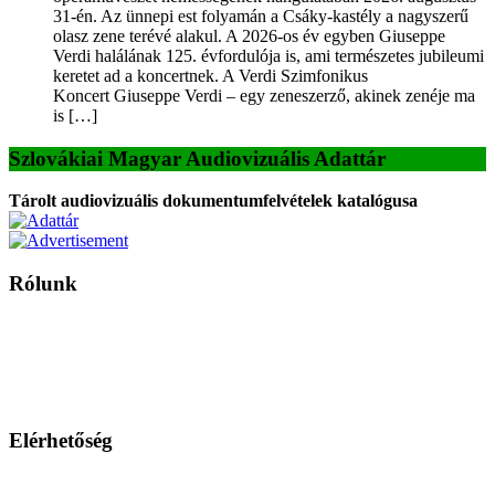
31-én. Az ünnepi est folyamán a Csáky-kastély a nagyszerű
olasz zene terévé alakul. A 2026-os év egyben Giuseppe
Verdi halálának 125. évfordulója is, ami természetes jubileumi
keretet ad a koncertnek. A Verdi Szimfonikus
Koncert Giuseppe Verdi – egy zeneszerző, akinek zenéje ma
is […]
Szlovákiai Magyar Audiovizuális Adattár
Tárolt audiovizuális dokumentumfelvételek katalógusa
Rólunk
A Magyar Iskola a szlovákiai magyar iskolák, tanárok, szülők és
persze a diákok fóruma
Ezen az oldalon esetenként olyan írások jelennek meg, amelyek a hagyományos iskolafelfogástól eltérő
mintákat népszerűsítenek. Ennek következtében előfordulhat, hogy az idetévedő kiskorú felhasználók
látóköre gyorsabban szélesedik, mint azt a szülők esetleg szeretnék.
Elérhetőség
Családi Kör Egyesület/Združenie rod. kruhov
Medzilaborecká 17, 82101 Bratislava