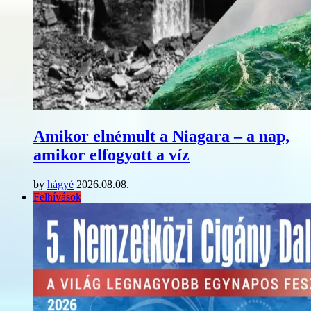
Amikor elnémult a Niagara – a nap,
amikor elfogyott a víz
by
hágyé
2026.08.08.
Felhívások