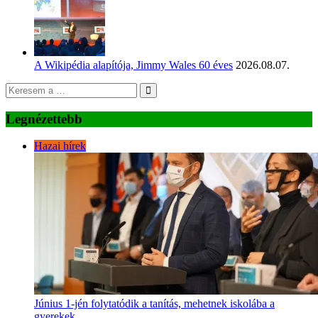
A Wikipédia alapítója, Jimmy Wales 60 éves
2026.08.07.
Legnézettebb
Hazai hírek
Június 1-jén folytatódik a tanítás, mehetnek iskolába a
gyerekek