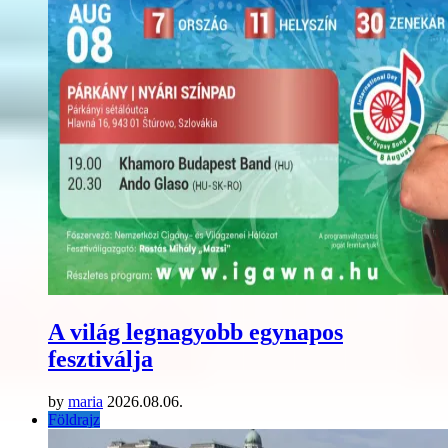
A világ legnagyobb egynapos
fesztiválja
by
maria
2026.08.06.
Földrajz