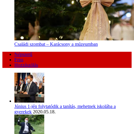
Családi szombat – Karácsony a múzeumban
Népszerű
Friss
Hozzászólás
Június 1-jén folytatódik a tanítás, mehetnek iskolába a
gyerekek
2020.05.18.