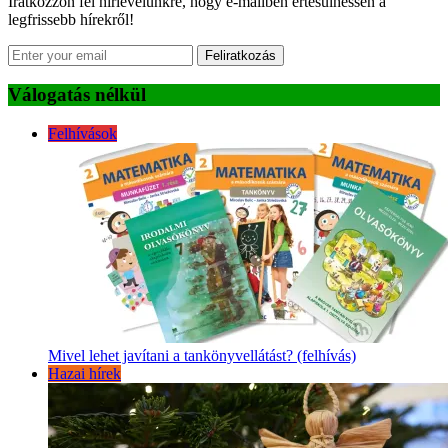
Iratkozzon fel hírlevelünkre, hogy e-mailben értesülhessen a
legfrissebb hírekről!
Feliratkozás
Válogatás nélkül
Felhívások
Mivel lehet javítani a tankönyvellátást? (felhívás)
Hazai hírek