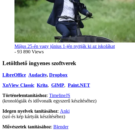
Május 25-én vagy június 1-jén nyitják ki az iskolákat
- 93 890 Views
Letölthető ingyenes szoftverek
LibreOffice
Audacity
,
Dropbox
XnView Classic
Krita
,
GIMP
,
Paint.NET
Történelemtanításhoz
:
TimelineJS
(kronológiák és idővonalk egyszerű készítéséhez)
Idegen nyelvek tanításához
:
Anki
(szó és kép kártyák készítéséhez)
Művészetek tanításához
:
Blender