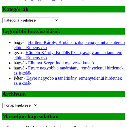
Kategóriák
Kategóriák
Legutóbbi hozzászólások
hágyé
-
Härtlein Károly: Brutális fizika, avagy amit a tanterem
elbír – Rubens cső
geza
-
Härtlein Károly: Brutális fizika, avagy amit a tanterem
elbír – Rubens cső
hágyé
-
Elhunyt Szépe Judit nyelvész, kutató
hágyé
-
Egyre nagyobb a tanárhiány, reménytelenül hirdetnek
az iskolák
Péter
-
Egyre nagyobb a tanárhiány, reménytelenül hirdetnek
az iskolák
Archívum
Archívum
Maradjon kapcsolatban