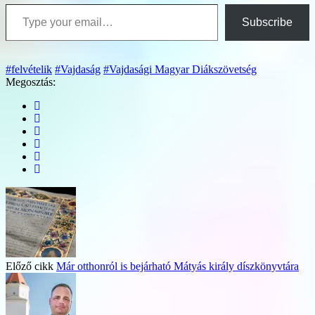
Type your email…
Subscribe
#felvételik
#Vajdaság
#Vajdasági Magyar Diákszövetség
Megosztás:
Előző cikk
Már otthonról is bejárható Mátyás király díszkönyvtára