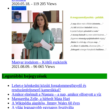
2020.05.18.
- 119 205 Views
6. osztály
Magyar irodalom – Költői eszközök
2021.08.09.
- 96 065 Views
Legutóbbi bejegyzések
Lehet-e kémkedni közúti forgalommegfigyelő és
rendszámfelismerő kamerákkal?
Amikor elnémult a Niagara – a nap, amikor elfogyott a víz
Margaretha Zelle, a hírhedt Mata Hari
A Wikipédia alapítója, Jimmy Wales 60 éves
A világ legnagyobb egynapos fesztiválja