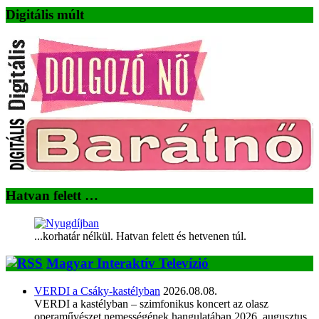
Digitális múlt
Hatvan felett …
...korhatár nélkül. Hatvan felett és hetvenen túl.
Magyar Interaktív Televízió
VERDI a Csáky-kastélyban
2026.08.08.
VERDI a kastélyban – szimfonikus koncert az olasz
operaművészet nemességének hangulatában 2026. augusztus