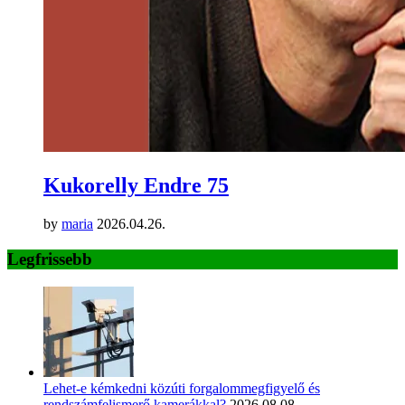
Kukorelly Endre 75
by
maria
2026.04.26.
Legfrissebb
Lehet-e kémkedni közúti forgalommegfigyelő és
rendszámfelismerő kamerákkal?
2026.08.08.