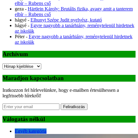
elbír – Rubens cső
geza
-
Härtlein Károly: Brutális fizika, avagy amit a tanterem
elbír – Rubens cső
hágyé
-
Elhunyt Szépe Judit nyelvész, kutató
hágyé
-
Egyre nagyobb a tanárhiány, reménytelenül hirdetnek
az iskolák
Péter
-
Egyre nagyobb a tanárhiány, reménytelenül hirdetnek
az iskolák
Archívum
Archívum
Maradjon kapcsolatban
Iratkozzon fel hírlevelünkre, hogy e-mailben értesülhessen a
legfrissebb hírekről!
Feliratkozás
Válogatás nélkül
Egyéb kategória