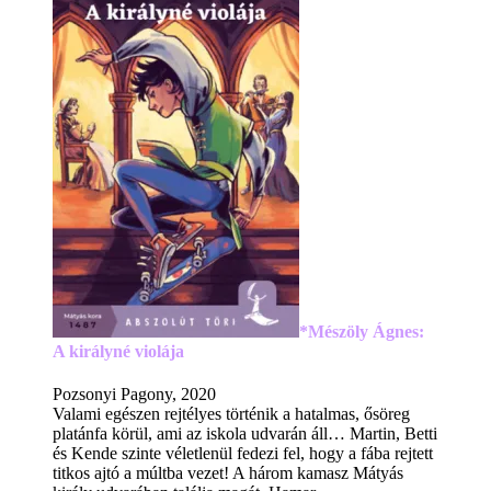
*Mészöly Ágnes:
A királyné violája
Pozsonyi Pagony, 2020
Valami egészen rejtélyes történik a hatalmas, ősöreg
platánfa körül, ami az iskola udvarán áll… Martin, Betti
és Kende szinte véletlenül fedezi fel, hogy a fába rejtett
titkos ajtó a múltba vezet! A három kamasz Mátyás