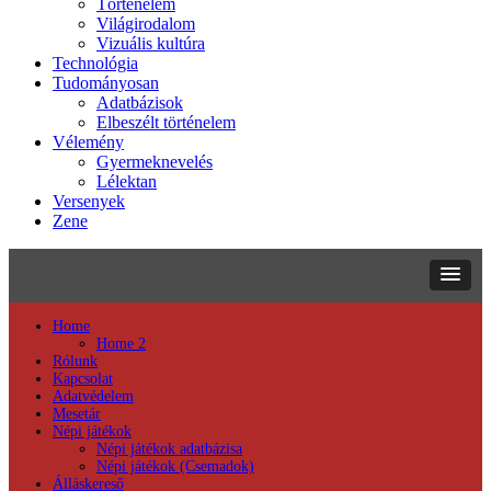
Történelem
Világirodalom
Vizuális kultúra
Technológia
Tudományosan
Adatbázisok
Elbeszélt történelem
Vélemény
Gyermeknevelés
Lélektan
Versenyek
Zene
Home
Home 2
Rólunk
Kapcsolat
Adatvédelem
Mesetár
Népi játékok
Népi játékok adatbázisa
Népi játékok (Csemadok)
Álláskereső