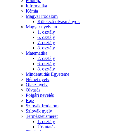
Földrajz
Informatika
Kémia
Magyar irodalom
Kötelező olvasmányok
Magyar nyelvtan
1. osztály
6. osztály
7. osztály
8. osztály
Matematika
2. osztály
6. osztály
8. osztály
Mindentudás Egyeteme
Német nyelv
Olasz nyelv
Olvasás
Polgári nevelés
Rajz
Szlovák Irodalom
Szlovák nyelv
Természetismeret
1. osztály
Űrkutatás