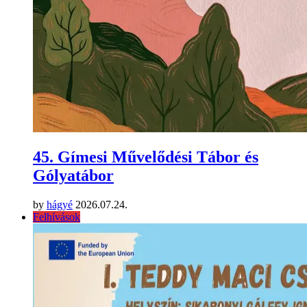
45. Gímesi Művelődési Tábor és
Gólyatábor
by
hágyé
2026.07.24.
Felhívások