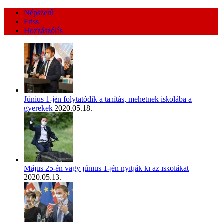
Népszerű
Friss
Hozzászólás
Június 1-jén folytatódik a tanítás, mehetnek iskolába a
gyerekek
2020.05.18.
Május 25-én vagy június 1-jén nyitják ki az iskolákat
2020.05.13.