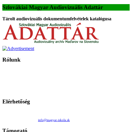
Szlovákiai Magyar Audiovizuális Adattár
Tárolt audiovizuális dokumentumfelvételek katalógusa
Rólunk
A Magyar Iskola a szlovákiai magyar iskolák, tanárok, szülők és
persze a diákok fóruma
Ezen az oldalon esetenként olyan írások jelennek meg, amelyek a hagyományos iskolafelfogástól eltérő
mintákat népszerűsítenek. Ennek következtében előfordulhat, hogy az idetévedő kiskorú felhasználók
látóköre gyorsabban szélesedik, mint azt a szülők esetleg szeretnék.
Elérhetőség
Családi Kör Egyesület/Združenie rod. kruhov
Medzilaborecká 17, 82101 Bratislava
+421 911 732 190 |
info@magyar-iskola.sk
Támogató