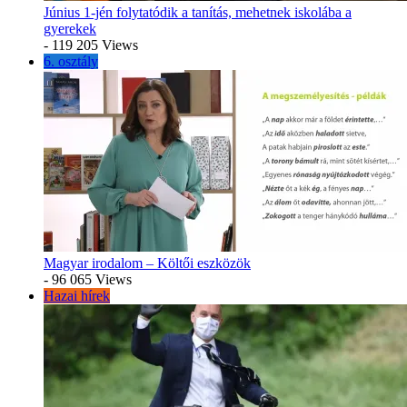
Június 1-jén folytatódik a tanítás, mehetnek iskolába a
gyerekek
- 119 205 Views
6. osztály
Magyar irodalom – Költői eszközök
- 96 065 Views
Hazai hírek