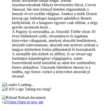
király udvarában találja magát. Hamar
összehaverkodnak Mátyás törvénytelen fiával, Corvin
Jánossal, bár nem könnyű hirtelen eligazodniuk a
hatszáz évvel ezelőtti világban. Amikor a török Dzsem
herceg egy különleges hangszert ajándékoz Beatrix
királynénak, és a hangszer egyszer csak eltűnik, a négy
gyerek nyomozni kezd…
A Pagony új sorozatába, az Abszolút Töribe olyan 10
éven felülieknek szóló, olvasmányos és izgalmas
könyveket válogatunk, amelyek abszolút lendületesen,
abszolút színvonalasan, abszolút mai nyelven szólnak a
magyar történelem fontos pillanatairól és korszakairól.
A szereplők útra kelnek az időben, és az olvasó egy
fordulatos kalandregényt végigizgulva, szinte
észrevétlenül kerül közelebb az adott kor szelleméhez,
fontos alakjaihoz. Utazzunk bármilyen messze is a
múltba, egy biztos: ezeket a könyveket abszolút jó
olvasni!
Loading...
Taking too long?
Reload document
|
Open in new tab