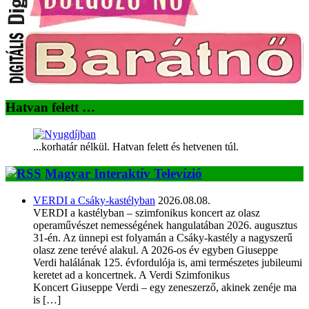
Hatvan felett …
...korhatár nélkül. Hatvan felett és hetvenen túl.
Magyar Interaktív Televízió
VERDI a Csáky-kastélyban
2026.08.08.
VERDI a kastélyban – szimfonikus koncert az olasz
operaművészet nemességének hangulatában 2026. augusztus
31-én. Az ünnepi est folyamán a Csáky-kastély a nagyszerű
olasz zene terévé alakul. A 2026-os év egyben Giuseppe
Verdi halálának 125. évfordulója is, ami természetes jubileumi
keretet ad a koncertnek. A Verdi Szimfonikus
Koncert Giuseppe Verdi – egy zeneszerző, akinek zenéje ma
is […]