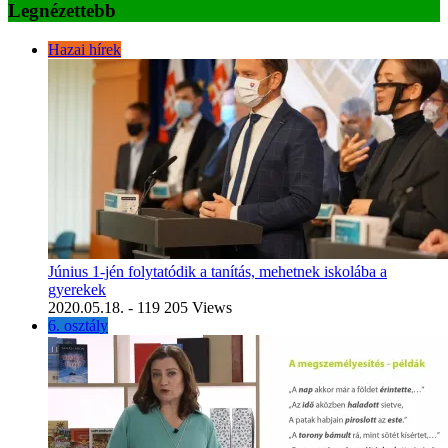
Legnézettebb
Hazai hírek
Június 1-jén folytatódik a tanítás, mehetnek iskolába a
gyerekek
2020.05.18.
- 119 205 Views
6. osztály