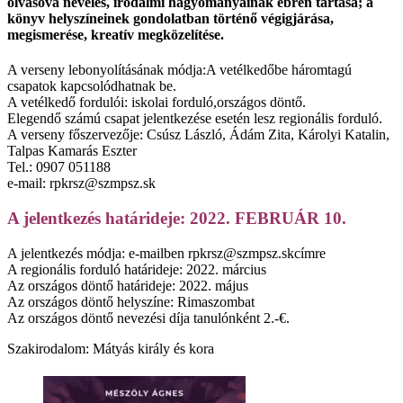
olvasóvá nevelés, irodalmi hagyományainak ébren tartása; a
könyv helyszíneinek gondolatban történő végigjárása,
megismerése, kreatív megközelítése.
A verseny lebonyolításának módja:A vetélkedőbe háromtagú
csapatok kapcsolódhatnak be.
A vetélkedő fordulói: iskolai forduló,országos döntő.
Elegendő számú csapat jelentkezése esetén lesz regionális forduló.
A verseny főszervezője: Csúsz László, Ádám Zita, Károlyi Katalin,
Talpas Kamarás Eszter
Tel.: 0907 051188
e-mail: rpkrsz@szmpsz.sk
A jelentkezés határideje: 2022. FEBRUÁR 10.
A jelentkezés módja: e-mailben rpkrsz@szmpsz.skcímre
A regionális forduló határideje: 2022. március
Az országos döntő határideje: 2022. május
Az országos döntő helyszíne: Rimaszombat
Az országos döntő nevezési díja tanulónként 2.-€.
Szakirodalom: Mátyás király és kora