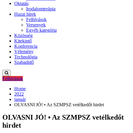
Oktatás
Irodalomterápia
Hazai hírek
Felhívások
Versenyek
Egyéb kategória
Közösség
Kitekintő
Konferencia
Vélemény
Technológia
Szabadidő
Felhívások
Home
2022
január
OLVASNI JÓ! • Az SZMPSZ vetélkedőt hirdet
OLVASNI JÓ! • Az SZMPSZ vetélkedőt
hirdet