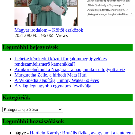
Magyar irodalom – Költői eszközök
2021.08.09.
- 96 065 Views
Legutóbbi bejegyzések
Lehet-e kémkedni közúti forgalommegfigyelő és
rendszámfelismerő kamerákkal?
Amikor elnémult a Niagara – a nap, amikor elfogyott a víz
Margaretha Zelle, a hírhedt Mata Hari
A Wikipédia alapítója, Jimmy Wales 60 éves
A világ legnagyobb egynapos fesztiválja
Kategóriák
Kategóriák
Legutóbbi hozzászólások
hágyé
-
Härtlein Károly: Brutális fizika, avagy amit a tanterem