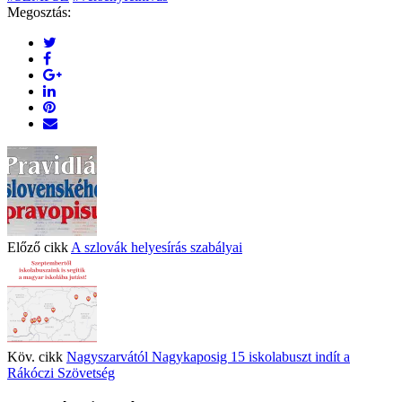
Megosztás:
Előző cikk
A szlovák helyesírás szabályai
Köv. cikk
Nagyszarvától Nagykaposig 15 iskolabuszt indít a
Rákóczi Szövetség