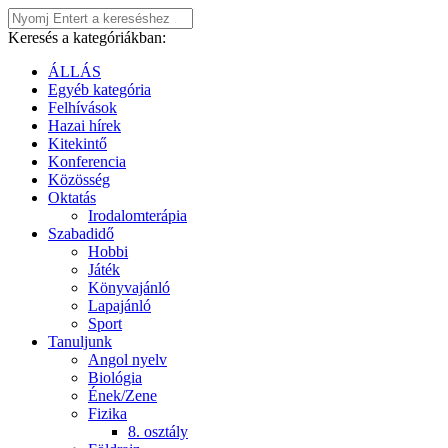
Keresés a kategóriákban:
ÁLLÁS
Egyéb kategória
Felhívások
Hazai hírek
Kitekintő
Konferencia
Közösség
Oktatás
Irodalomterápia
Szabadidő
Hobbi
Játék
Könyvajánló
Lapajánló
Sport
Tanuljunk
Angol nyelv
Biológia
Ének/Zene
Fizika
8. osztály