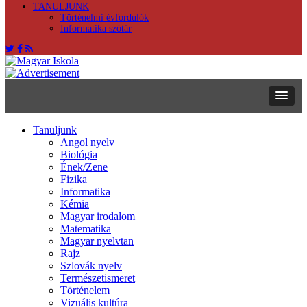
TANULJUNK
Történelmi évfordulók
Informatika szótár
Tanuljunk
Angol nyelv
Biológia
Ének/Zene
Fizika
Informatika
Kémia
Magyar irodalom
Matematika
Magyar nyelvtan
Rajz
Szlovák nyelv
Természetismeret
Történelem
Vizuális kultúra