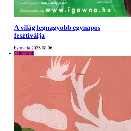
A világ legnagyobb egynapos
fesztiválja
by
maria
2026.08.06.
Felhívások