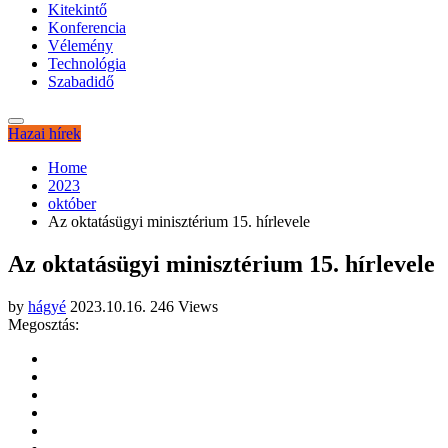
Kitekintő
Konferencia
Vélemény
Technológia
Szabadidő
Hazai hírek
Home
2023
október
Az oktatásügyi minisztérium 15. hírlevele
Az oktatásügyi minisztérium 15. hírlevele
by
hágyé
2023.10.16.
246 Views
Megosztás: