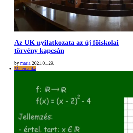
Az UK nyilatkozata az új főiskolai
törvény kapcsán
by
maria
2021.01.29.
Matematika