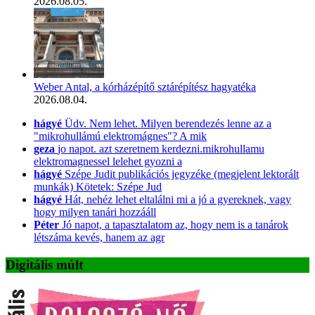
2026.08.05.
Weber Antal, a kórházépítő sztárépítész hagyatéka
2026.08.04.
hágyé
Üdv. Nem lehet. Milyen berendezés lenne az a
"mikrohullámú elektromágnes"? A mik
geza
jo napot. azt szeretnem kerdezni.mikrohullamu
elektromagnessel lelehet gyozni a
hágyé
Szépe Judit publikációs jegyzéke (megjelent lektorált
munkák) Kötetek: Szépe Jud
hágyé
Hát, nehéz lehet eltalálni mi a jó a gyereknek, vagy
hogy milyen tanári hozzááll
Péter
Jó napot, a tapasztalatom az, hogy nem is a tanárok
létszáma kevés, hanem az agr
Digitális múlt