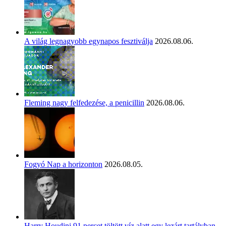
A világ legnagyobb egynapos fesztiválja
2026.08.06.
Fleming nagy felfedezése, a penicillin
2026.08.06.
Fogyó Nap a horizonton
2026.08.05.
Harry Houdini 91 percet töltött víz alatt egy lezárt tartályban