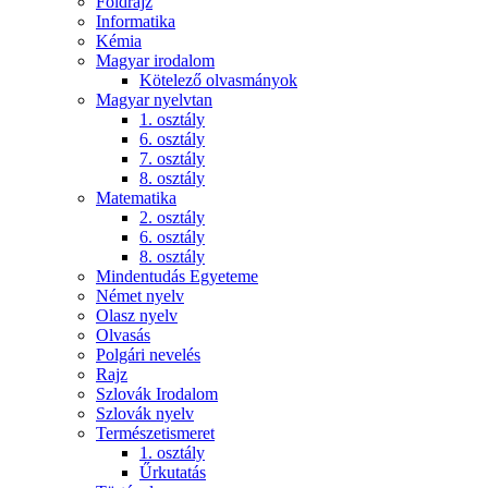
Földrajz
Informatika
Kémia
Magyar irodalom
Kötelező olvasmányok
Magyar nyelvtan
1. osztály
6. osztály
7. osztály
8. osztály
Matematika
2. osztály
6. osztály
8. osztály
Mindentudás Egyeteme
Német nyelv
Olasz nyelv
Olvasás
Polgári nevelés
Rajz
Szlovák Irodalom
Szlovák nyelv
Természetismeret
1. osztály
Űrkutatás