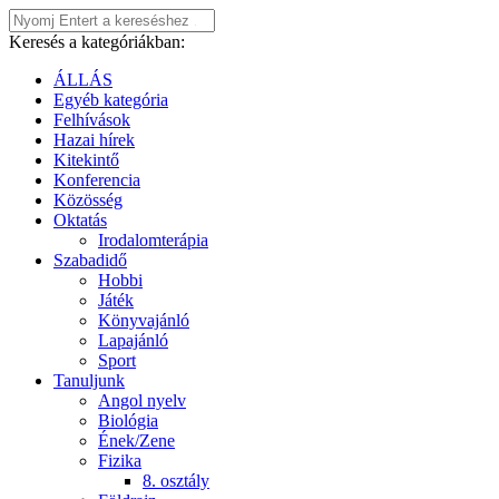
Keresés a kategóriákban:
ÁLLÁS
Egyéb kategória
Felhívások
Hazai hírek
Kitekintő
Konferencia
Közösség
Oktatás
Irodalomterápia
Szabadidő
Hobbi
Játék
Könyvajánló
Lapajánló
Sport
Tanuljunk
Angol nyelv
Biológia
Ének/Zene
Fizika
8. osztály