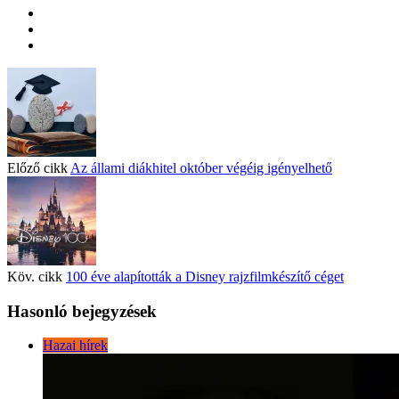
Előző cikk
Az állami diákhitel október végéig igényelhető
Köv. cikk
100 éve alapították a Disney rajzfilmkészítő céget
Hasonló bejegyzések
Hazai hírek