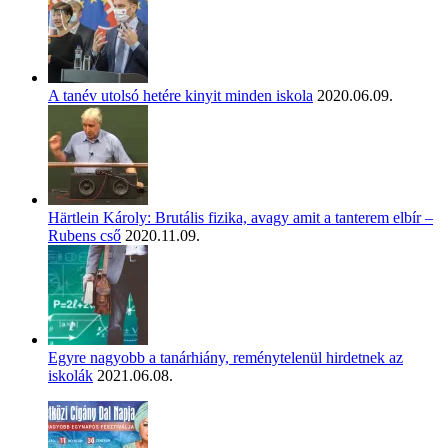
A tanév utolsó hetére kinyit minden iskola
2020.06.09.
Härtlein Károly: Brutális fizika, avagy amit a tanterem elbír –
Rubens cső
2020.11.09.
Egyre nagyobb a tanárhiány, reménytelenül hirdetnek az
iskolák
2021.06.08.