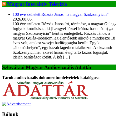
Magyar Interaktív Televízió
100 éve született Rózsás János, „a magyar Szolzsenyicin”
2026.08.06.
100 éve született Rózsás János író, történész, a magyar Gulag-
foglyok krónikása, aki (Lengyel József íróhoz hasonlóan) „a
magyar Szolzsenyicin”-ként is emlegettek. Rózsás János, a
magyar Gulág-irodalom legjelentősebb alkotója mindössze 18
éves volt, amikor szovjet hadifogságba került. Egyik
„állomáshelyén”, egy kazah lágerben találkozott Alekszandr
Szolzsenyicinnel, akivel három évig tartó közös fogságuk
idején barátságot kötött. A két […]
Szlovákiai Magyar Audiovizuális Adattár
Tárolt audiovizuális dokumentumfelvételek katalógusa
Rólunk