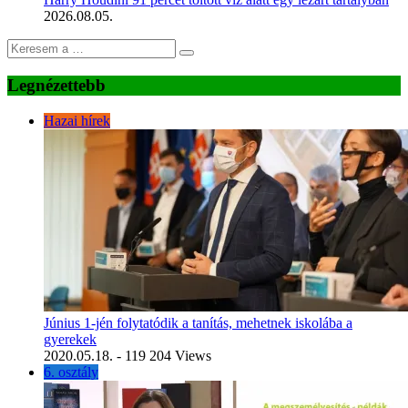
2026.08.05.
Legnézettebb
Hazai hírek
Június 1-jén folytatódik a tanítás, mehetnek iskolába a
gyerekek
2020.05.18.
- 119 204 Views
6. osztály