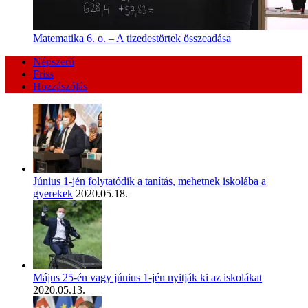
Matematika 6. o. – A tizedestörtek összeadása
Népszerű
Friss
Hozzászólás
Június 1-jén folytatódik a tanítás, mehetnek iskolába a
gyerekek
2020.05.18.
Május 25-én vagy június 1-jén nyitják ki az iskolákat
2020.05.13.