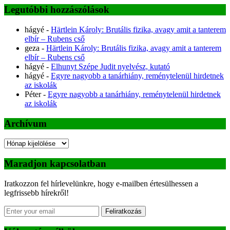
Legutóbbi hozzászólások
hágyé
-
Härtlein Károly: Brutális fizika, avagy amit a tanterem
elbír – Rubens cső
geza
-
Härtlein Károly: Brutális fizika, avagy amit a tanterem
elbír – Rubens cső
hágyé
-
Elhunyt Szépe Judit nyelvész, kutató
hágyé
-
Egyre nagyobb a tanárhiány, reménytelenül hirdetnek
az iskolák
Péter
-
Egyre nagyobb a tanárhiány, reménytelenül hirdetnek
az iskolák
Archívum
Archívum
Maradjon kapcsolatban
Iratkozzon fel hírlevelünkre, hogy e-mailben értesülhessen a
legfrissebb hírekről!
Feliratkozás