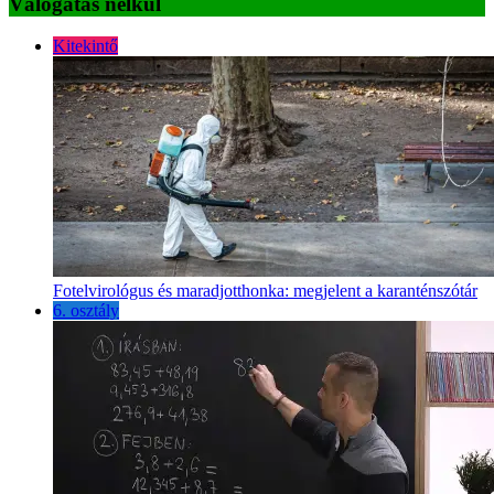
Válogatás nélkül
Kitekintő
Fotelvirológus és maradjotthonka: megjelent a karanténszótár
6. osztály