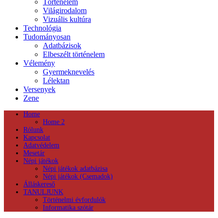
Történelem
Világirodalom
Vizuális kultúra
Technológia
Tudományosan
Adatbázisok
Elbeszélt történelem
Vélemény
Gyermeknevelés
Lélektan
Versenyek
Zene
Home
Home 2
Rólunk
Kapcsolat
Adatvédelem
Mesetár
Népi játékok
Népi játékok adatbázisa
Népi játékok (Csemadok)
Álláskereső
TANULJUNK
Történelmi évfordulók
Informatika szótár