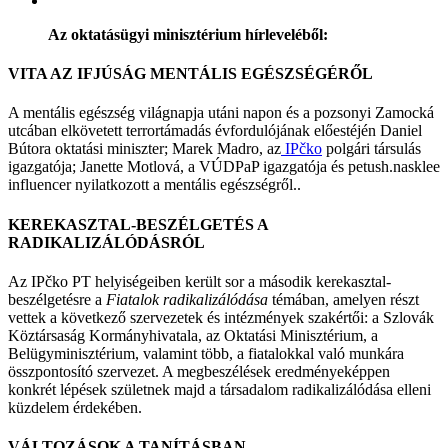
Az oktatásügyi minisztérium hírleveléből:
VITA AZ IFJÚSÁG MENTÁLIS EGÉSZSÉGÉRŐL
A mentális egészség világnapja utáni napon és a pozsonyi Zamocká
utcában elkövetett terrortámadás évfordulójának előestéjén Daniel
Bútora oktatási miniszter; Marek Madro, az
IPčko
polgári társulás
igazgatója; Janette Motlová, a VÚDPaP igazgatója és petush.nasklee
influencer nyilatkozott a mentális egészségről..
KEREKASZTAL-BESZÉLGETÉS A
RADIKALIZÁLÓDÁSRÓL
Az IPčko PT helyiségeiben került sor a második kerekasztal-
beszélgetésre a
Fiatalok radikalizálódása
témában, amelyen részt
vettek a következő szervezetek és intézmények szakértői: a Szlovák
Köztársaság Kormányhivatala, az Oktatási Minisztérium, a
Belügyminisztérium, valamint több, a fiatalokkal való munkára
összpontosító szervezet. A megbeszélések eredményeképpen
konkrét lépések születnek majd a társadalom radikalizálódása elleni
küzdelem érdekében.
VÁLTOZÁSOK A TANÍTÁSBAN