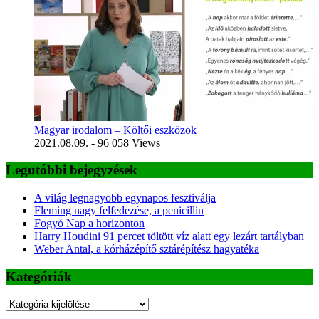
Magyar irodalom – Költői eszközök
2021.08.09.
- 96 058 Views
Legutóbbi bejegyzések
A világ legnagyobb egynapos fesztiválja
Fleming nagy felfedezése, a penicillin
Fogyó Nap a horizonton
Harry Houdini 91 percet töltött víz alatt egy lezárt tartályban
Weber Antal, a kórházépítő sztárépítész hagyatéka
Kategóriák
Kategóriák