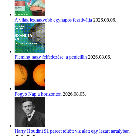
A világ legnagyobb egynapos fesztiválja
2026.08.06.
Fleming nagy felfedezése, a penicillin
2026.08.06.
Fogyó Nap a horizonton
2026.08.05.
Harry Houdini 91 percet töltött víz alatt egy lezárt tartályban