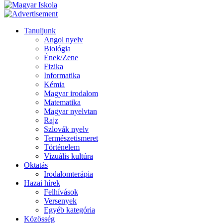
Tanuljunk
Angol nyelv
Biológia
Ének/Zene
Fizika
Informatika
Kémia
Magyar irodalom
Matematika
Magyar nyelvtan
Rajz
Szlovák nyelv
Természetismeret
Történelem
Vizuális kultúra
Oktatás
Irodalomterápia
Hazai hírek
Felhívások
Versenyek
Egyéb kategória
Közösség