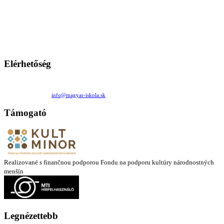
A Magyar Iskola a szlovákiai magyar iskolák, tanárok, szülők és
persze a diákok fóruma
Ezen az oldalon esetenként olyan írások jelennek meg, amelyek a hagyományos iskolafelfogástól eltérő
mintákat népszerűsítenek. Ennek következtében előfordulhat, hogy az idetévedő kiskorú felhasználók
látóköre gyorsabban szélesedik, mint azt a szülők esetleg szeretnék.
Elérhetőség
Családi Kör Egyesület/Združenie rod. kruhov
Medzilaborecká 17, 82101 Bratislava
+421 911 732 190 |
info@magyar-iskola.sk
Támogató
Realizované s finančnou podporou Fondu na podporu kultúry národnostných
menšín
Legnézettebb