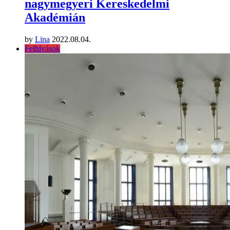
nagymegyeri Kereskedelmi
Akadémián
by
Lina
2022.08.04.
Felhívások