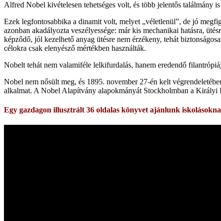
Alfred Nobel kivételesen tehetséges volt, és több jelentős találmány i
Ezek legfontosabbika a dinamit volt, melyet „véletlenül”, de jó megfig
azonban akadályozta veszélyessége: már kis mechanikai hatásra, ütésre i
képződő, jól kezelhető anyag ütésre nem érzékeny, tehát biztonságosan
célokra csak elenyésző mértékben használták.
Nobelt tehát nem valamiféle lelkifurdalás, hanem eredendő filantrópi
Nobel nem nősült meg, és 1895. november 27-én kelt végrendeletében
alkalmat. A Nobel Alapítvány alapokmányát Stockholmban a Királyi P
Egy gazdagon illusztrált 36 oldalas könyvet ajánlunk iskolásoknak