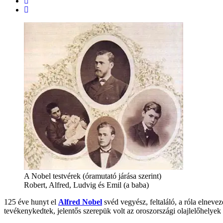
A Nobel testvérek (óramutató járása szerint)
Robert, Alfred, Ludvig és Emil (a baba)
125 éve hunyt el
Alfred Nobel
svéd vegyész, feltaláló, a róla elnevez
tevékenykedtek, jelentős szerepük volt az oroszországi olajlelőhelye