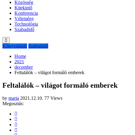
Közösség
Kitekintő
Konferencia
Vélemény
Technológia
Szabadidő
Könyvajánló
Szabadidő
Home
2021
december
Feltalálók – világot formáló emberek
Feltalálók – világot formáló emberek
by
maria
2021.12.10.
77 Views
Megosztás: