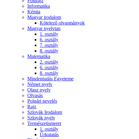
Földrajz
Informatika
Kémia
Magyar irodalom
Kötelező olvasmányok
Magyar nyelvtan
1. osztály
6. osztály
7. osztály
8. osztály
Matematika
2. osztály
6. osztály
8. osztály
Mindentudás Egyeteme
Német nyelv
Olasz nyelv
Olvasás
Polgári nevelés
Rajz
Szlovák Irodalom
Szlovák nyelv
Természetismeret
1. osztály
Űrkutatás