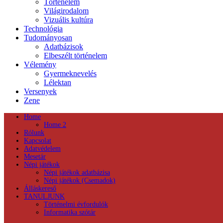
Történelem
Világirodalom
Vizuális kultúra
Technológia
Tudományosan
Adatbázisok
Elbeszélt történelem
Vélemény
Gyermeknevelés
Lélektan
Versenyek
Zene
Home
Home 2
Rólunk
Kapcsolat
Adatvédelem
Mesetár
Népi játékok
Népi játékok adatbázisa
Népi játékok (Csemadok)
Álláskereső
TANULJUNK
Történelmi évfordulók
Informatika szótár