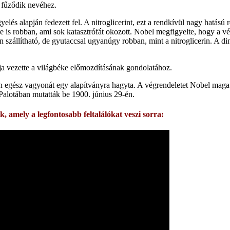
s fűződik nevéhez.
yelés alapján fedezett fel. A nitroglicerint, ezt a rendkívül nagy hatás
s robban, ami sok katasztrófát okozott. Nobel megfigyelte, hogy a véletl
 szállítható, de gyutaccsal ugyanúgy robban, mint a nitroglicerin. A di
ája vezette a világbéke előmozdításának gondolatához.
 egész vagyonát egy alapítványra hagyta. A végrendeletet Nobel maga f
alotában mutatták be 1900. június 29-én.
, amely a legfontosabb feltalálókat veszi sorra: