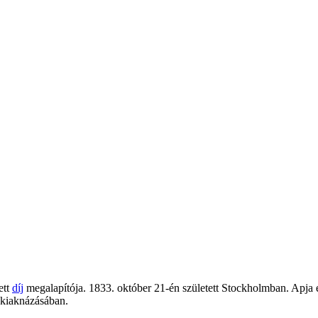
ett
díj
megalapítója. 1833. október 21-én született Stockholmban. Apja é
k kiaknázásában.