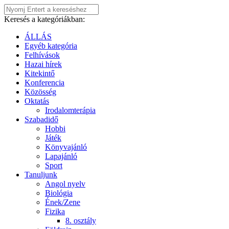
Keresés a kategóriákban:
ÁLLÁS
Egyéb kategória
Felhívások
Hazai hírek
Kitekintő
Konferencia
Közösség
Oktatás
Irodalomterápia
Szabadidő
Hobbi
Játék
Könyvajánló
Lapajánló
Sport
Tanuljunk
Angol nyelv
Biológia
Ének/Zene
Fizika
8. osztály