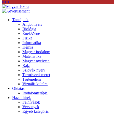
Tanuljunk
Angol nyelv
Biológia
Ének/Zene
Fizika
Informatika
Kémia
Magyar irodalom
Matematika
Magyar nyelvtan
Rajz
Szlovák nyelv
Természetismeret
Történelem
Vizuális kultúra
Oktatás
Irodalomterápia
Hazai hírek
Felhívások
Versenyek
Egyéb kategória