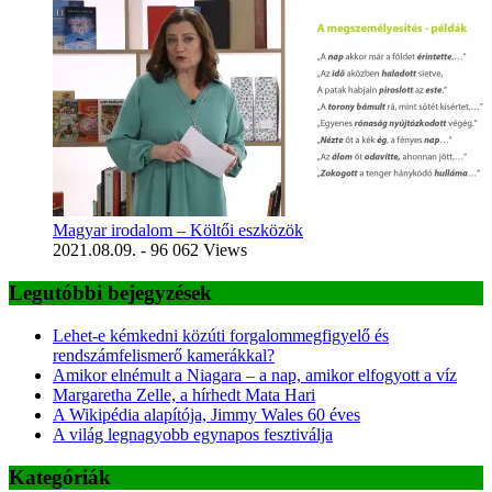
Magyar irodalom – Költői eszközök
2021.08.09.
- 96 062 Views
Legutóbbi bejegyzések
Lehet-e kémkedni közúti forgalommegfigyelő és
rendszámfelismerő kamerákkal?
Amikor elnémult a Niagara – a nap, amikor elfogyott a víz
Margaretha Zelle, a hírhedt Mata Hari
A Wikipédia alapítója, Jimmy Wales 60 éves
A világ legnagyobb egynapos fesztiválja
Kategóriák