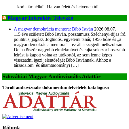
...korhatár nélkül. Hatvan felett és hetvenen túl.
Magyar Interaktív Televízió
A magyar demokrácia mentora: Bibó István
2026.08.07.
115 éve született Bibó István, posztumusz Széchenyi-díjas író,
politikus, jogász. Jogtudós, egyetemi tanár, 1956 hőse és „a
magyar demokrácia mentora” – ez áll a szegedi mellszobrán.
De ha ötször nagyobb elmlékművet és rajta sokszor hosszabb
leírást is kapott volna az utókortól, az sem lenne képes
visszaadni igazi jelentőségét Bibó Istvánnak. Ahhoz a
társadalom- és államtudományi […]
Szlovákiai Magyar Audiovizuális Adattár
Tárolt audiovizuális dokumentumfelvételek katalógusa
Rólunk