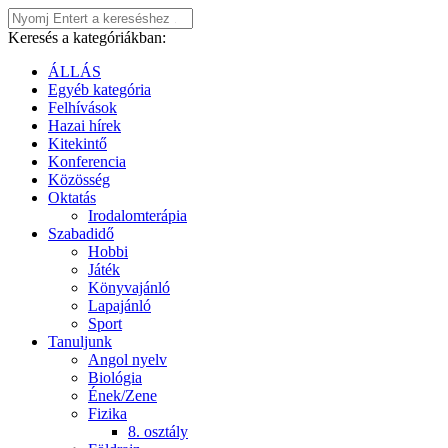
Keresés a kategóriákban:
ÁLLÁS
Egyéb kategória
Felhívások
Hazai hírek
Kitekintő
Konferencia
Közösség
Oktatás
Irodalomterápia
Szabadidő
Hobbi
Játék
Könyvajánló
Lapajánló
Sport
Tanuljunk
Angol nyelv
Biológia
Ének/Zene
Fizika
8. osztály