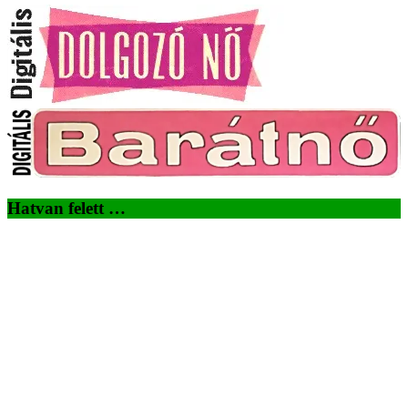
Hatvan felett …