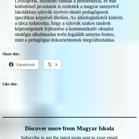
Leszögezik, tisztában vannak a problémával, és már
különböző javaslatok is születtek a magyar tannyelvű
iskolákban szlovák nyelvet oktató pedagógusok
specifikus képzését illetően. Az állásfoglalásból kiderül,
a tárca tudatosítja, hogy a szlovák szakos tanárok
képességeinek fejlesztése a kommunikatív oktatási
stratégia alkalmazása terén legalább annyira fontos,
mint a pedagógiai dokumentumok megváltoztatása.
Share this:
Facebook
X
Like this:
Discover more from Magyar Iskola
Subscribe to get the latest posts sent to your email.