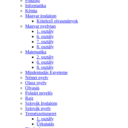
Földrajz
Informatika
Kémia
Magyar irodalom
Kötelező olvasmányok
Magyar nyelvtan
1. osztály
6. osztály
7. osztály
8. osztály
Matematika
2. osztály
6. osztály
8. osztály
Mindentudás Egyeteme
Német nyelv
Olasz nyelv
Olvasás
Polgári nevelés
Rajz
Szlovák Irodalom
Szlovák nyelv
Természetismeret
1. osztály
Űrkutatás