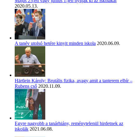
Május 25-én vagy június 1-jén nyitják ki az iskolákat
2020.05.13.
A tanév utolsó hetére kinyit minden iskola
2020.06.09.
Härtlein Károly: Brutális fizika, avagy amit a tanterem elbír –
Rubens cső
2020.11.09.
Egyre nagyobb a tanárhiány, reménytelenül hirdetnek az
iskolák
2021.06.08.