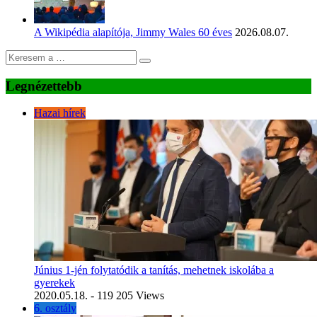
A Wikipédia alapítója, Jimmy Wales 60 éves
2026.08.07.
Legnézettebb
Hazai hírek
Június 1-jén folytatódik a tanítás, mehetnek iskolába a
gyerekek
2020.05.18.
- 119 205 Views
6. osztály