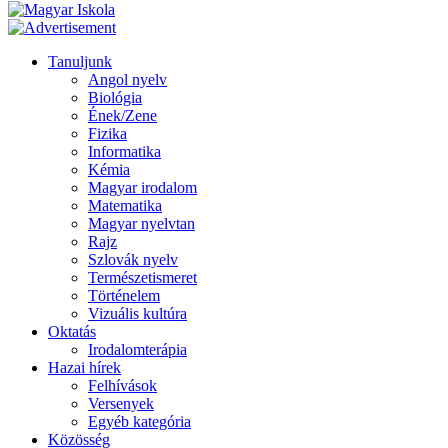
Tanuljunk
Angol nyelv
Biológia
Ének/Zene
Fizika
Informatika
Kémia
Magyar irodalom
Matematika
Magyar nyelvtan
Rajz
Szlovák nyelv
Természetismeret
Történelem
Vizuális kultúra
Oktatás
Irodalomterápia
Hazai hírek
Felhívások
Versenyek
Egyéb kategória
Közösség