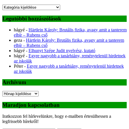
Kategóriák
Legutóbbi hozzászólások
hágyé
-
Härtlein Károly: Brutális fizika, avagy amit a tanterem
elbír – Rubens cső
geza
-
Härtlein Károly: Brutális fizika, avagy amit a tanterem
elbír – Rubens cső
hágyé
-
Elhunyt Szépe Judit nyelvész, kutató
hágyé
-
Egyre nagyobb a tanárhiány, reménytelenül hirdetnek
az iskolák
Péter
-
Egyre nagyobb a tanárhiány, reménytelenül hirdetnek
az iskolák
Archívum
Archívum
Maradjon kapcsolatban
Iratkozzon fel hírlevelünkre, hogy e-mailben értesülhessen a
legfrissebb hírekről!