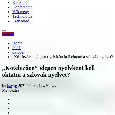
Kitekintő
Konferencia
Vélemény
Technológia
Szabadidő
Oktatás
Home
2021
október
„Kötelezően” idegen nyelvként kell oktatni a szlovák nyelvet?
„Kötelezően” idegen nyelvként kell
oktatni a szlovák nyelvet?
by
hágyé
2021.10.26.
124 Views
Megosztás: