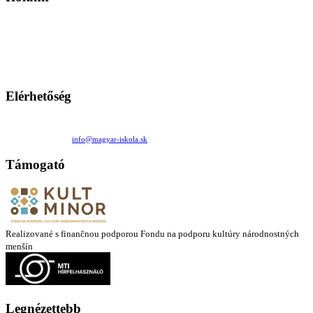
A Magyar Iskola a szlovákiai magyar iskolák, tanárok, szülők és
persze a diákok fóruma
Ezen az oldalon esetenként olyan írások jelennek meg, amelyek a hagyományos iskolafelfogástól eltérő
mintákat népszerűsítenek. Ennek következtében előfordulhat, hogy az idetévedő kiskorú felhasználók
látóköre gyorsabban szélesedik, mint azt a szülők esetleg szeretnék.
Elérhetőség
Családi Kör Egyesület/Združenie rod. kruhov
Medzilaborecká 17, 82101 Bratislava
+421 911 732 190 |
info@magyar-iskola.sk
Támogató
Realizované s finančnou podporou Fondu na podporu kultúry národnostných
menšín
Legnézettebb