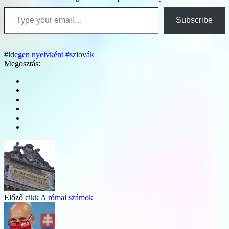
Type your email…
Subscribe
#idegen nyelvként
#szlovák
Megosztás:
Előző cikk
A római számok