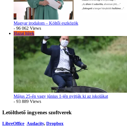
Magyar irodalom – Költői eszközök
- 96 062 Views
Hazai hírek
Május 25-én vagy június 1-jén nyitják ki az iskolákat
- 93 889 Views
Letölthető ingyenes szoftverek
LibreOffice
Audacity
,
Dropbox