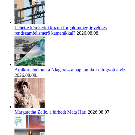
Lehet-e kémkedni közúti forgalommegfigyelő és
rendszámfelismerő kamerákkal?
2026.08.08.
Amikor elnémult a Niagara – a nap, amikor elfogyott a víz
2026.08.08.
Margaretha Zelle, a hírhedt Mata Hari
2026.08.07.