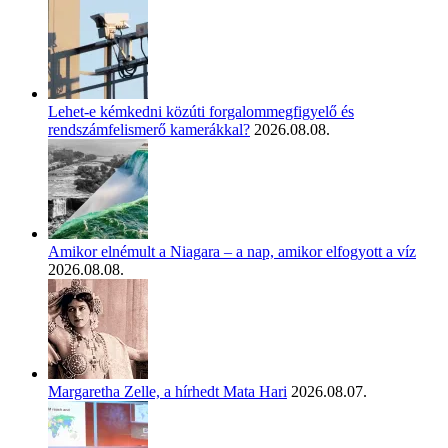
Lehet-e kémkedni közúti forgalommegfigyelő és
rendszámfelismerő kamerákkal?
2026.08.08.
Amikor elnémult a Niagara – a nap, amikor elfogyott a víz
2026.08.08.
Margaretha Zelle, a hírhedt Mata Hari
2026.08.07.