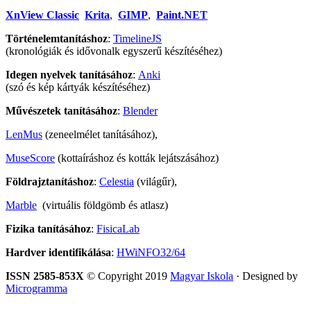
XnView Classic
Krita
,
GIMP
,
Paint.NET
Történelemtanításhoz
:
TimelineJS
(kronológiák és idővonalk egyszerű készítéséhez)
Idegen nyelvek tanításához
:
Anki
(szó és kép kártyák készítéséhez)
Művészetek tanításához
:
Blender
LenMus
(zeneelmélet tanításához),
MuseScore
(kottaíráshoz és kották lejátszásához)
Földrajztanításhoz
:
Celestia
(világűr),
Marble
(virtuális földgömb és atlasz)
Fizika tanításához
:
FisicaLab
Hardver identifikálása
:
HWiNFO32/64
ISSN 2585-853X
© Copyright 2019
Magyar Iskola
· Designed by
Microgramma