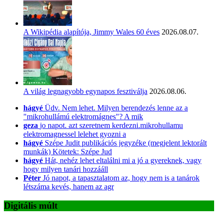
A Wikipédia alapítója, Jimmy Wales 60 éves
2026.08.07.
A világ legnagyobb egynapos fesztiválja
2026.08.06.
hágyé
Üdv. Nem lehet. Milyen berendezés lenne az a
"mikrohullámú elektromágnes"? A mik
geza
jo napot. azt szeretnem kerdezni.mikrohullamu
elektromagnessel lelehet gyozni a
hágyé
Szépe Judit publikációs jegyzéke (megjelent lektorált
munkák) Kötetek: Szépe Jud
hágyé
Hát, nehéz lehet eltalálni mi a jó a gyereknek, vagy
hogy milyen tanári hozzááll
Péter
Jó napot, a tapasztalatom az, hogy nem is a tanárok
létszáma kevés, hanem az agr
Digitális múlt