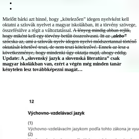
Mielőtt bárki azt hinné, hogy „kötelezően” idegen nyelvként kell
oktatni a szlovák nyelvet a magyar iskolákban, itt a törvény szövege,
összefésülve a régit a változtatással.
A lényeg mindig abban rejlik,
hogy miként kell egy törvény betűit összeolvasni. Itt az „
alebo”
szócska az, ami a szlovák nyelv idegen nyelvi módszertannal történő
oktatását lehetővé teszi, de nem teszi kötelezővé. Ennek az lesz a
következménye, hogy mindenki úgy oktatja majd, ahogy eddig.
Update: A „slovenský jazyk a slovenská literatúra” csak
magyar iskolákban van, ezért a végén még minden tanár
kénytelen lesz továbbképezni magát…