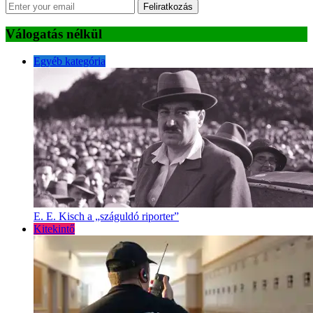
Feliratkozás
Válogatás nélkül
Egyéb kategória
E. E. Kisch a „száguldó riporter”
Kitekintő