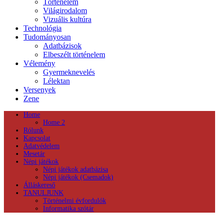
Történelem
Világirodalom
Vizuális kultúra
Technológia
Tudományosan
Adatbázisok
Elbeszélt történelem
Vélemény
Gyermeknevelés
Lélektan
Versenyek
Zene
Home
Home 2
Rólunk
Kapcsolat
Adatvédelem
Mesetár
Népi játékok
Népi játékok adatbázisa
Népi játékok (Csemadok)
Álláskereső
TANULJUNK
Történelmi évfordulók
Informatika szótár